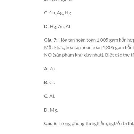
C.
Cu, Ag, Hg
D.
Hg, Au, Al
Câu 7:
Hòa tan hoàn toàn 1,805 gam hỗn hợp 
Mặt khác, hòa tan hoàn toàn 1,805 gam hỗn 
NO (sản phẩm khử duy nhất). Biết các thể tíc
A.
Zn.
B.
Cr.
C.
Al.
D.
Mg.
Câu 8:
Trong phòng thí nghiệm, người ta th