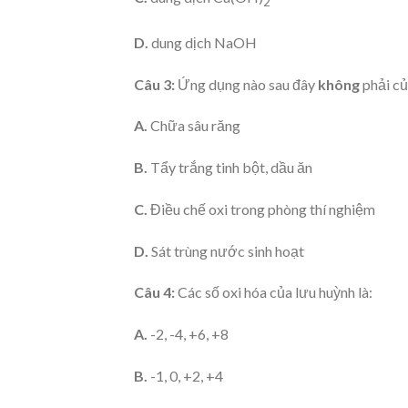
2
D.
dung dịch NaOH
Câu 3:
Ứng dụng nào sau đây
không
phải củ
A.
Chữa sâu răng
B.
Tẩy trắng tinh bột, dầu ăn
C.
Điều chế oxi trong phòng thí nghiệm
D.
Sát trùng nước sinh hoạt
Câu 4:
Các số oxi hóa của lưu huỳnh là:
A.
-2, -4, +6, +8
B.
-1, 0, +2, +4