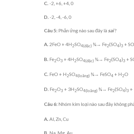
C.
-2, +6, +4, 0
D.
-2, -4, -6, 0
Câu 5:
Phản ứng nào sau đây là
sai
?
A.
2FeO + 4H
SO
¾→ Fe
(SO
)
+ S
2
4
(đặc)
2
4
3
B.
Fe
O
+ 4H
SO
¾→ Fe
(SO
)
+ S
2
3
2
4
(đặc)
2
4
3
C.
FeO + H
SO
¾→ FeSO
+ H
O
2
4
(loãng)
4
2
D.
Fe
O
+ 3H
SO
¾→ Fe
(SO
)
+
2
3
2
4
(loãng)
2
4
3
Câu 6:
Nhóm kim loại nào sau đây không ph
A.
Al, Zn, Cu
B.
Na, Mg, Au