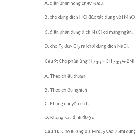
A.
điện phân nóng chảy NaCl.
B.
cho dung dịch HCl đặc tác dụng với MnO
C.
điện phân dung dịch NaCl có màng ngăn.
D.
cho F
đẩy Cl
ra khỏi dung dịch NaCl.
2
2
Câu 9:
Cho phản ứng N
+ 3H
⇋ 2N
2 (K)
2 (K)
A.
Theo chiều thuận
B.
Theo chiều nghịch
C.
Không chuyển dịch
D.
Không xác định được
Câu 10:
Cho lượng dư MnO
vào 25ml dung
2