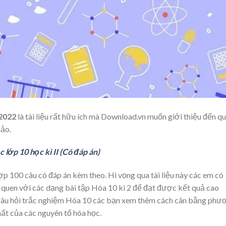
 2022
là tài liệu rất hữu ích mà Download.vn muốn giới thiệu đến q
hảo.
 lớp 10 học kì II (Có đáp án)
ợp 100 câu có đáp án kèm theo. Hi vọng qua tài liệu này các em có
m quen với các dạng bài tập Hóa 10 kì 2 để đạt được kết quả cao
00 câu hỏi trắc nghiệm Hóa 10 các bạn xem thêm cách cân bằng phư
chất của các nguyên tố hóa học.