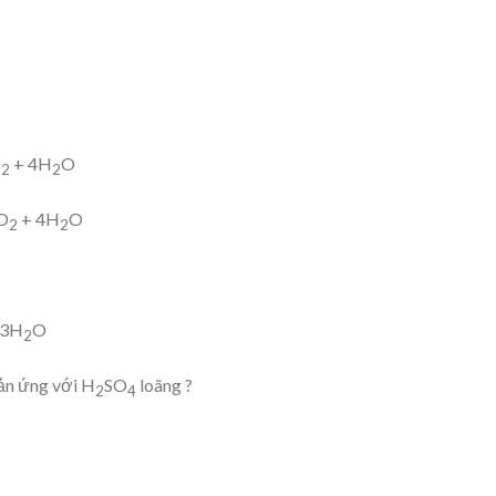
O
+ 4H
O
2
2
O
+ 4H
O
2
2
 3H
O
2
ản ứng với H
SO
loãng ?
2
4