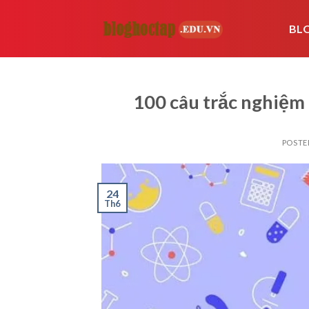
Skip
to
BL
content
100 câu trắc nghiệm 
POSTE
24
Th6