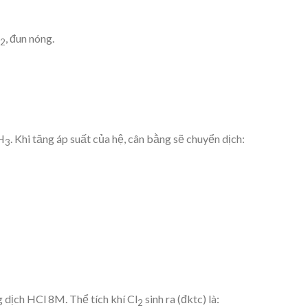
, đun nóng.
2
H
. Khi tăng áp suất của hệ, cân bằng sẽ chuyển dịch:
3
 dịch HCl 8M. Thể tích khí Cl
sinh ra (đktc) là:
2