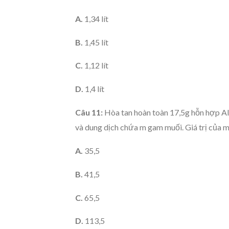
A.
1,34 lít
B.
1,45 lít
C.
1,12 lít
D.
1,4 lít
Câu 11:
Hòa tan hoàn toàn 17,5g hỗn hợp Al,
và dung dịch chứa m gam muối. Giá trị của m 
A.
35,5
B.
41,5
C.
65,5
D.
113,5