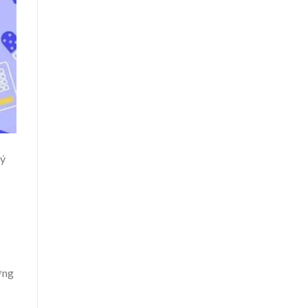
uý
ơng