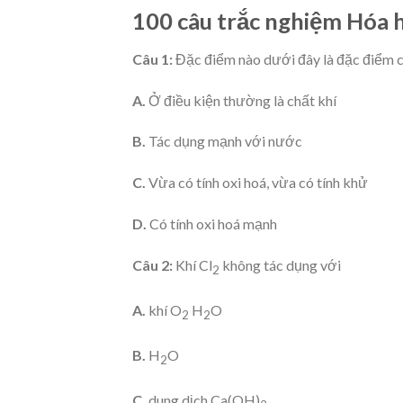
100 câu trắc nghiệm Hóa họ
Câu 1:
Đặc điểm nào dưới đây là đặc điểm c
A.
Ở điều kiện thường là chất khí
B.
Tác dụng mạnh với nước
C.
Vừa có tính oxi hoá, vừa có tính khử
D.
Có tính oxi hoá mạnh
Câu 2:
Khí Cl
không tác dụng với
2
A.
khí O
H
O
2
2
B.
H
O
2
C.
dung dịch Ca(OH)