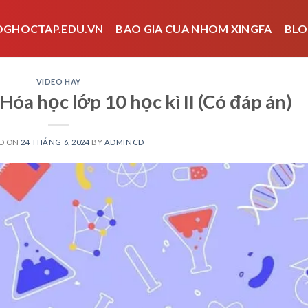
OGHOCTAP.EDU.VN
BAO GIA CUA NHOM XINGFA
BLO
VIDEO HAY
Hóa học lớp 10 học kì II (Có đáp án)
D ON
24 THÁNG 6, 2024
BY
ADMINCD