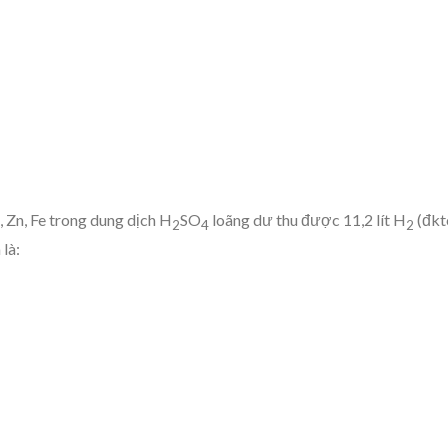
 Zn, Fe trong dung dịch H
SO
loãng dư thu được 11,2 lít H
(đkt
2
4
2
là: