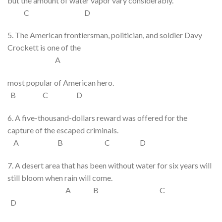
but
the amount of
water vapor
vary
considerably.
C D
5. The American
frontiersman
, politician, and soldier Davy
Crockett is one of the
A
most
popular
of
American
hero
.
B C D
6.
A
five-thousand-
dollars
reward
was offered
for the
capture of
the escaped criminals.
A B C D
7. A desert area that
has been
without water
for six years will
still
bloom when rain
will come
.
A B C
D