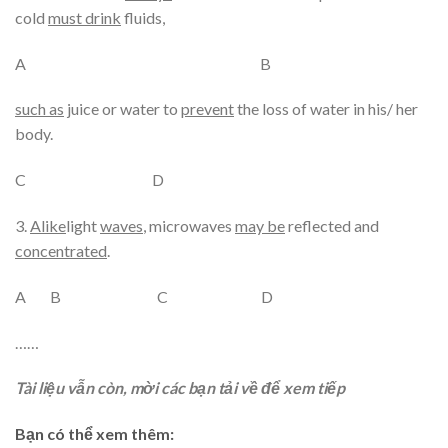
cold
must
drink
fluids,
A B
such as
juice or water to
prevent
the loss of water in his/ her
body.
C D
3.
Alike
light
waves
, microwaves
may
be
reflected and
concentrated
.
A B C D
……
Tài liệu vẫn còn, mời các bạn tải về để xem tiếp
Bạn có thể xem thêm: