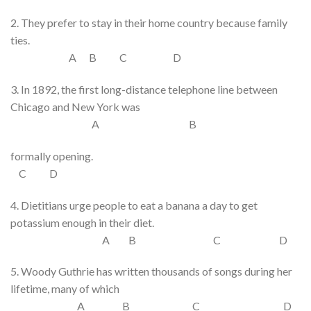
2. They prefer
to stay
in
their
home
country
because
family
ties.
A B C D
3. In 1892, the first
long-distance
telephone line
between
Chicago and New York was
A B
formally
opening
.
C D
4. Dietitians urge people
to eat
a
banana
a day to get
potassium enough
in
their diet
.
A B C D
5. Woody Guthrie
has written
thousands
of songs
during
her
lifetime, many of
which
A B C D