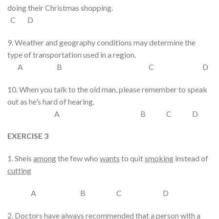
doing
their
Christmas shopping.
C D
9.
Weather
and
geography
conditions may determine the
type
of transportation
used
in a region.
A B C D
10. When you talk
to
the old man, please remember
to speak
out
as
he’s
hard of
hearing.
A B C D
EXERCISE
3
1. Sheis
among
the few who
wants
to quit
smoking
instead of
cutting
A B C D
2. Doctors have
always
recommended that a person with a