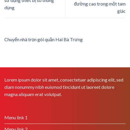
sử dụng thiết bị số thông
đường cao trong một tam
dụng
giác
Chuyển nhà trọn gói quận Hai Bà Trưng
Lorem ipsum dolor sit amet, consectetuer adipiscing elit, sed
diam nonummy nibh euismod tincidunt ut laoreet dolore
magna aliquam erat volutpat.
Menu link 1
Menu link 2