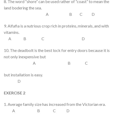
8. The word “shore” can be used
rather
of “coast”
to mean
the
land
bodering
the sea.
A B C D
9.
Alfafia
is a
nutrious
crop
rich in
proteins, minerals, and
with
vitamin
s.
A B C D
10. The deadbolt is the
best
lock for entry doors
because
it is
not only
inexpensive but
A B C
but
installation is easy.
D
EXERCISE 2
1.
Average
family size
has increased
from
the
Victorian
era.
A B C D