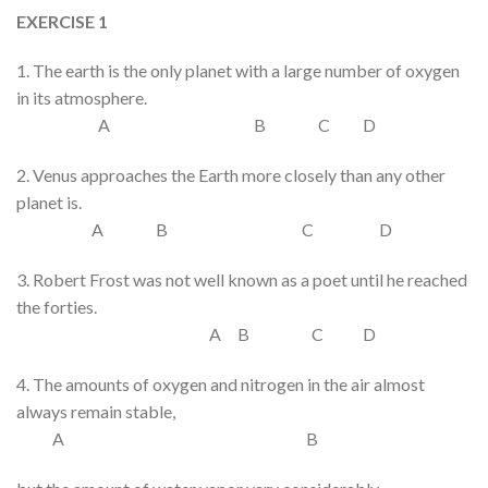
EXERCISE 1
1. The earth is
the
only planet with a large
number
of
oxygen
in
its
atmosphere.
A B C D
2. Venus
approaches
the Earth
more closely than
any other
planet
is
.
A B C D
3. Robert Frost was not well known
as
a poet
until he
reached
the
forties.
A B C D
4.
The amounts of
oxygen and nitrogen in the air
almost
always
remain stable,
A B