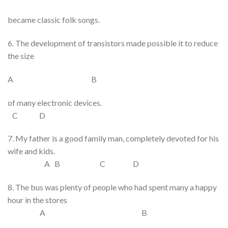
became classic folk songs.
6. The
development of
transistors made
possible it
to reduce
the size
A B
of many
electronic devices
.
C D
7. My father is
a good
family man,
completely
devoted
for
his
wife and kids.
A B C D
8. The bus
was plenty of
people who had spent
many a happy
hour
in the stores
A B