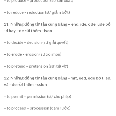
– to produce – production (sự sản xuất)
– to reduce – reduction (sự giảm bớt)
11. Những động từ tận cùng bằng – end, ide, ode, ude bỏ
-d hay –de rồi thêm –ison
– to decide – decision (sự giải quyết)
– to erode – erosion (sự xói mòn)
– to pretend – pretension (sự giả vờ)
12. Những động từ tận cùng bằng –mit, eed, ede bỏ t, ed,
và –de rồi thêm –ssion
– to permit – permission (sự cho phép)
– to proceed – procession (đám rước)