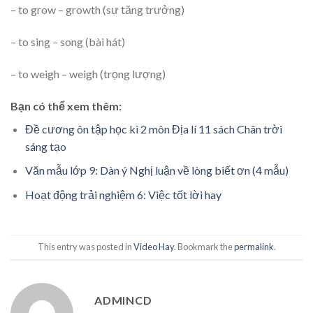
– to grow – growth (sự tăng trưởng)
– to sing – song (bài hát)
– to weigh – weigh (trọng lượng)
Bạn có thể xem thêm:
Đề cương ôn tập học kì 2 môn Địa lí 11 sách Chân trời
sáng tạo
Văn mẫu lớp 9: Dàn ý Nghị luận về lòng biết ơn (4 mẫu)
Hoạt động trải nghiệm 6: Việc tốt lời hay
This entry was posted in
Video Hay
. Bookmark the
permalink
.
ADMINCD