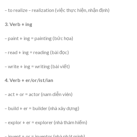
– to realize – realization (việc thực hiện, nhận định)
3. Verb + ing
– paint + ing = painting (bức họa)
– read + ing = reading (bài đọc)
– write + ing = writing (bài viết)
4. Verb + er/or/ist/ian
– act + or = actor (nam diễn viên)
– build + er = builder (nhà xây dựng)
– explor + er = explorer (nhà thám hiểm)
– invent + or = inventor (nhà phát minh)