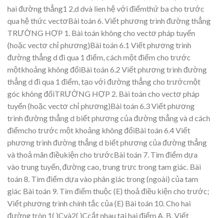
hai đường thẳng1
2,d
dvà lien hệ với điểmthứ
ba cho tr
ước
qua h
ệ thức vect
ơBài toán
6.
Viết ph
ương trình đường thẳng
TRƯỜNG HỢP 1. B
ài toán không cho vectơ ph
áp tuyến
(hoặc vectơ chỉ ph
ư
ơng)Bài toán
6.1 Viế
t p
hương tr
ình
đường th
ẳ
ng d đi qua 1 điểm,
cách
một điểm cho trước
mộtkhoảng không đổiBài toán
6.2 Viế
t p
hương tr
ình đường
th
ẳ
ng d đi qua 1 điểm, tạo
v
ới đường thẳng cho trư
ớcmột
góc không đổiTRƯỜNG HỢP 2. B
ài toán cho vectơ pháp
tuy
ến (hoặc
vect
ơ chỉ phương)Bài toán
6.3 Viế
t p
hương
tr
ình đường th
ẳ
ng d biết phương của đường th
ẳ
ng và d cách
điểmcho trước một khoảng không đổiBài toán
6.4 Viế
t
p
hương tr
ình đường th
ẳ
ng d biết phương của đường th
ẳ
ng
và thoả mãn điềukiện cho trướcBài toán
7.
Tìm điểm dựa
vào t
r
ung t
uyến, đường
cao, trung trực trong tam giác.
Bài
toán
8.
Tìm điểm dựa vào p
hân giác tr
ong (ngoài) của tam
giác
Bài toán
9.
Tìm điểm thuộc (
E) thoả điều kiện cho tr
ước;
Viết phương trình chính tắc của (E)
Bài toán
10.
Cho hai
đườn
g
tròn
1(
)Cvà2(
)Ccắt
nhau tại hai điểm A, B. Viết