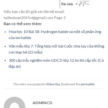
Nếu bạn cần lờ
i giải
xin l
iên
hệ email:
tailieutoan2015vl@
gmail.com
Page 3
Bạn có thể xem thêm:
Hóa học 10 Bài 18: Hydrogen halide và một số phản ứng
của ion halide
Văn mẫu lớp 7: Tổng hợp mở bài Cuộc chia tay của những
con búp bê (22 mẫu)
300 câu trắc nghiệm môn GDCD lớp 12 ôn thi cấp tốc (Có
đáp án)
This entry was posted in
Video Hay
. Bookmark the
permalink
.
ADMINCD