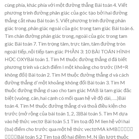
cùng
phí
a
, khác ph
ía với m
ột đường thẳng
Bài toán
4.
Viết
ph
ương trình đường phân
giác của góc t
ạo
bởi hai đường
thẳng cắt nh
a
u
Bài toán
5.
Viết ph
ương trình đường phân
giác t
r
ong, phân giác n
goài của góc
trong tam giác
Bài toán
6.
Tìm chân đườn
g
phân giác
trong, ngoài của góc
trong tam
giác
Bài toán
7.
Tìm tr
ọng tâm,
trực tâm, tâm đườn
g tr
òn
ngoại tiếp, n
ội tiếp tam giác
PHẦN 3: 10 BÀI
TOÁN HÌNH
HỌC OXY
Bài toán
1.
Tìm M t
huộc đường thẳng d đã biết
phương tr
ình và cách điểm I một khoảng cho
trước (IM=R
không đổi)
Bài toán
2.
Tìm M t
huộc đường thẳng d và cách
đường thẳ
ng d’ một khoảng không đ
ổi
Bài toán
3.
Tìm M
t
huộc đường thẳng d sao cho tam giác MAB là tam giác đăc
biệt (vuông,
cân,
hai cạnh
có mối qu
an hệ về độ dài, ….)
Bài
toán
4.
Tìm M t
huộc đường thẳng d và thoả điều k
iện cho
t
r
ước (mở rộng của
bài toán 1,
2, 3)Bài toán
5.
Tìm M d
ựa
vào h
ệ
thức vectơ
Bài toán
5.1 Tìm toạ độ
M lien hệ
với hai
(ba) đi
ểm
cho trước qua
một hệ thức vectơMA
k
MB






Bài toán
5.2 Tìm toạ độ
hai điềm M,
N
lần lượt thuộc