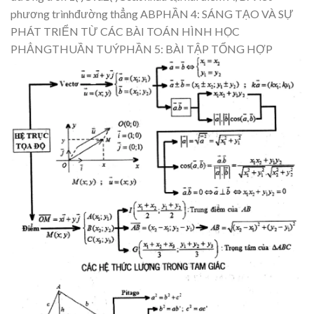
phương trìnhđường thẳng
AB
PHẦN 4: SÁNG
TẠO VÀ SỰ
PHÁT TRI
ỂN TỪ
CÁC BÀI TOÁN HÌNH HỌC
PHẲNGTHUẦN TUÝPHẦN 5: B
ÀI TẬP TỔNG HỢP