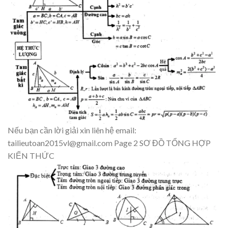
Nếu bạn cần lờ
i giải
xin l
iên
hệ email:
tailieutoan2015vl@
gmail.com
Page 2
SƠ ĐỒ
TỔNG HỢP
KIẾN THỨC