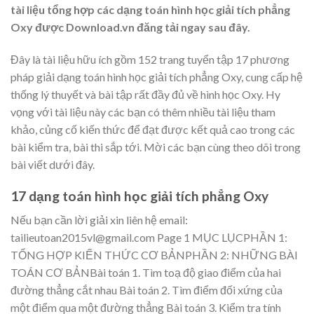
tài liệu tổng hợp các dạng toán hình học giải tích phẳng
Oxy được Download.vn đăng tải ngay sau đây.
Đây là tài liệu hữu ích gồm 152 trang tuyển tập 17 phương
pháp giải dạng toán hình học giải tích phẳng Oxy, cung cấp hệ
thống lý thuyết và bài tập rất đầy đủ về hình học Oxy. Hy
vọng với tài liệu này các bạn có thêm nhiều tài liệu tham
khảo, củng cố kiến thức để đạt được kết quả cao trong các
bài kiểm tra, bài thi sắp tới. Mời các bạn cùng theo dõi trong
bài viết dưới đây.
17 dạng toán hình học giải tích phẳng Oxy
Nếu bạn cần lờ
i giải
xin l
iên
hệ email:
tailieutoan2015vl@
gmail.com
Page 1
MỤC
LỤC
PHẦN 1:
TỔNG
HỢP KIẾN THỨC CƠ BẢNPHẦN 2: NHỮ
NG BÀI
TOÁN CƠ BẢN
Bài toán
1.
Tìm toạ độ
giao điểm của hai
đường thẳng
cắt
nhau
Bài toán
2.
Tìm điểm đối xứng của
một đ
iểm qua một đườn
g thẳng
Bài toán
3.
K
iểm tr
a tín
h