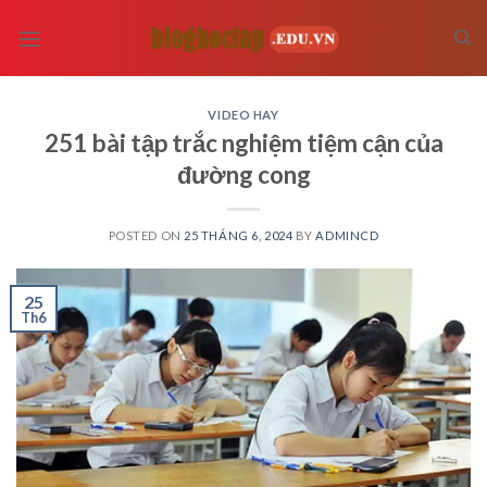
Skip
to
content
VIDEO HAY
251 bài tập trắc nghiệm tiệm cận của
đường cong
POSTED ON
25 THÁNG 6, 2024
BY
ADMINCD
25
Th6