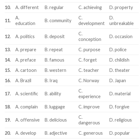
10.
A. different
B. regular
C. achieving
D. property
A.
C.
D.
11.
B. community
education
development
unbreakable
C.
12.
A. politics
B. deposit
D. occasion
conception
13.
A. prepare
B. repeat
C. purpose
D. police
14.
A. preface
B. famous
C. forget
D. childish
15.
A. cartoon
B. western
C. teacher
D. theater
16.
A. Brazil
B. Iraq
C. Norway
D. Japan
C.
17.
A. scientific
B. ability
D. material
experience
18.
A. complain
B. luggage
C. improve
D. forgive
C.
19.
A. offensive
B. delicious
D. religious
dangerous
20.
A. develop
B. adjective
C. generous
D. popular