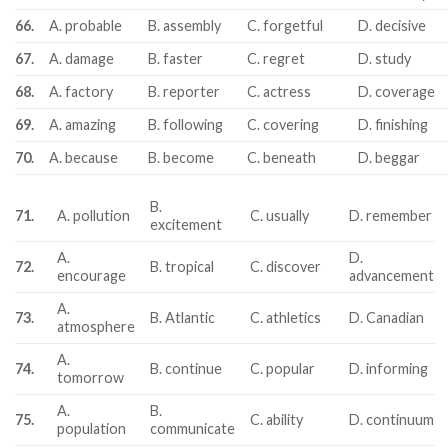
66.
A. probable
B. assembly
C. forgetful
D. decisive
67.
A. damage
B. faster
C. regret
D. study
68.
A. factory
B. reporter
C. actress
D. coverage
69.
A. amazing
B. following
C. covering
D. finishing
70.
A. because
B. become
C. beneath
D. beggar
B.
71.
A. pollution
C. usually
D. remember
excitement
A.
D.
72.
B. tropical
C. discover
encourage
advancement
A.
73.
B. Atlantic
C. athletics
D. Canadian
atmosphere
A.
74.
B. continue
C. popular
D. informing
tomorrow
A.
B.
75.
C. ability
D. continuum
population
communicate