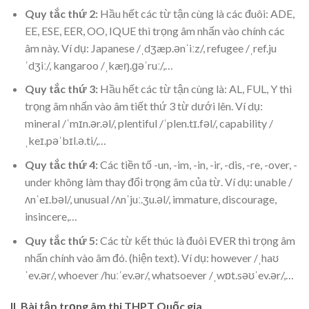
Quy tắc thứ 2:
Hầu hết các từ tận cùng là các đuôi: ADE,
EE, ESE, EER, OO, IQUE thì trọng âm nhấn vào chính các
âm này. Ví dụ: Japanese /ˌdʒæp.ənˈiːz/, refugee /ˌref.ju
ˈdʒiː/, kangaroo /ˌkæŋ.ɡəˈruː/,…
Quy tắc thứ 3:
Hầu hết các từ tận cùng là: AL, FUL, Y thì
trọng âm nhấn vào âm tiết thứ 3 từ dưới lên. Ví dụ:
mineral /ˈmɪn.ər.əl/, plentiful /ˈplen.tɪ.fəl/, capability /
ˌkeɪ.pəˈbɪl.ə.ti/,…
Quy tắc thứ 4:
Các tiền tố -un, -im, -in, -ir, -dis, -re, -over, -
under không làm thay đổi trọng âm của từ. Ví dụ: unable /
ʌnˈeɪ.bəl/, unusual /ʌnˈjuː.ʒu.əl/, immature, discourage,
insincere,…
Quy tắc thứ 5:
Các từ kết thúc là đuôi EVER thì trọng âm
nhấn chính vào âm đó. (hiện text). Ví dụ: however /ˌhaʊ
ˈev.ər/, whoever /huːˈev.ər/, whatsoever /ˌwɒt.səʊˈev.ər/,…
II. Bài tập trọng âm thi THPT Quốc gia