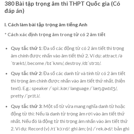
380 Bài tập trọng âm thi THPT Quốc gia (Có
đáp án)
I. Cách làm bài tập trọng âm tiếng Anh
* Cách xác định trọng âm trong từ có 2 âm tiết
Quy tắc thứ 1:
Đa số các động từ có 2 âm tiết thì trọng
âm chính được nhấn vào âm tiết thứ 2. Ví dụ: attract /ə
ˈtrækt/, become /bɪˈkʌm/, destroy /dɪˈstrɔɪ/.
Quy tắc thứ 2:
Đa số các danh từ và tính từ có 2 âm tiết
thì trọng âm chính được nhấn vào âm tiết thứ nhất. (hiện
text). E.g.: speaker /ˈspiː.kər/ language /ˈlæŋ.ɡwɪdʒ/,
pretty /ˈprɪt.i/.
Quy tắc thứ 3:
Một số từ vừa mang nghĩa danh từ hoặc
động từ thì: Nếu là danh từ trọng âm rơi vào âm tiết thứ
nhất. Nếu đó là động từ thì trọng âm nhấn vào âm tiết thứ
2. Ví dụ: Record (v) /rɪˈkɔːrd/: ghi âm; (n) /ˈrek.ɚd/: bản ghi