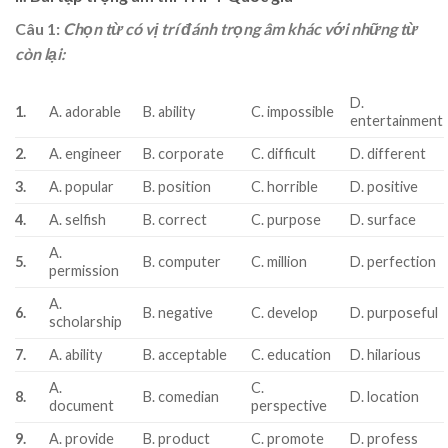
Câu 1:
Chọn từ có vị trí đánh trọng âm khác với những từ
còn lại:
D.
1.
A. adorable
B. ability
C. impossible
entertainment
2.
A. engineer
B. corporate
C. difficult
D. different
3.
A. popular
B. position
C. horrible
D. positive
4.
A. selfish
B. correct
C. purpose
D. surface
A.
5.
B. computer
C. million
D. perfection
permission
A.
6.
B. negative
C. develop
D. purposeful
scholarship
7.
A. ability
B. acceptable
C. education
D. hilarious
A.
C.
8.
B. comedian
D. location
document
perspective
9.
A. provide
B. product
C. promote
D. profess