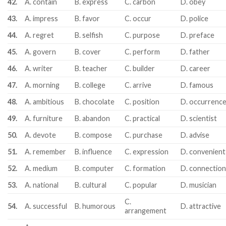
42.
A. contain
B. express
C. carbon
D. obey
43.
A. impress
B. favor
C. occur
D. police
44.
A. regret
B. selfish
C. purpose
D. preface
45.
A. govern
B. cover
C. perform
D. father
46.
A. writer
B. teacher
C. builder
D. career
47.
A. morning
B. college
C. arrive
D. famous
48.
A. ambitious
B. chocolate
C. position
D. occurrenc
49.
A. furniture
B. abandon
C. practical
D. scientist
50.
A. devote
B. compose
C. purchase
D. advise
51.
A. remember
B. influence
C. expression
D. convenient
52.
A. medium
B. computer
C. formation
D. connectio
53.
A. national
B. cultural
C. popular
D. musician
C.
54.
A. successful
B. humorous
D. attractive
arrangement