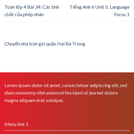
Toán lớp 4 Bài 34: Các tính
Tiếng Anh 6 Unit 5: Language
chất của phép nhân
Focus 1
Chuyển nhà trọn gói quận Hai Bà Trưng
Lorem ipsum dolor sit amet, consectetuer adipiscing elit, sed
diam nonummy nibh euismod tincidunt ut laoreet dolore
magna aliquam erat volutpat.
Menu link 1