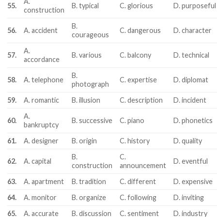
A.
55.
B. typical
C. glorious
D. purposeful
construction
B.
56.
A. accident
C. dangerous
D. character
courageous
A.
57.
B. various
C. balcony
D. technical
accordance
B.
58.
A. telephone
C. expertise
D. diplomat
photograph
59.
A. romantic
B. illusion
C. description
D. incident
A.
60.
B. successive
C. piano
D. phonetics
bankruptcy
61.
A. designer
B. origin
C. history
D. quality
B.
C.
62.
A. capital
D. eventful
construction
announcement
63.
A. apartment
B. tradition
C. different
D. expensive
64.
A. monitor
B. organize
C. following
D. inviting
65.
A. accurate
B. discussion
C. sentiment
D. industry