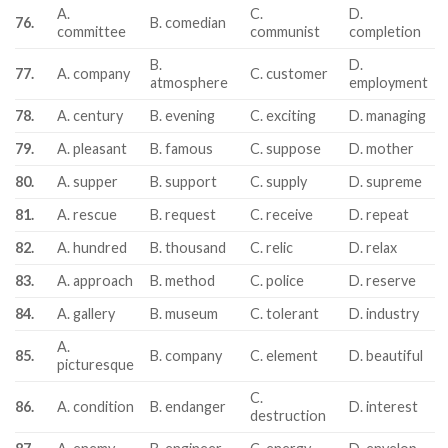
A.
C.
D.
76.
B. comedian
committee
communist
completion
B.
D.
77.
A. company
C. customer
atmosphere
employment
78.
A. century
B. evening
C. exciting
D. managing
79.
A. pleasant
B. famous
C. suppose
D. mother
80.
A. supper
B. support
C. supply
D. supreme
81.
A. rescue
B. request
C. receive
D. repeat
82.
A. hundred
B. thousand
C. relic
D. relax
83.
A. approach
B. method
C. police
D. reserve
84.
A. gallery
B. museum
C. tolerant
D. industry
A.
85.
B. company
C. element
D. beautiful
picturesque
C.
86.
A. condition
B. endanger
D. interest
destruction