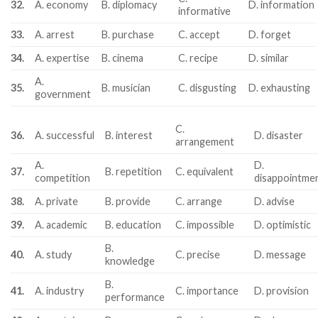
32.
A. economy
B. diplomacy
D. information
informative
33.
A. arrest
B. purchase
C. accept
D. forget
34.
A. expertise
B. cinema
C. recipe
D. similar
A.
35.
B. musician
C. disgusting
D. exhausting
government
C.
36.
A. successful
B. interest
D. disaster
arrangement
A.
D.
37.
B. repetition
C. equivalent
competition
disappointme
38.
A. private
B. provide
C. arrange
D. advise
39.
A. academic
B. education
C. impossible
D. optimistic
B.
40.
A. study
C. precise
D. message
knowledge
B.
41.
A. industry
C. importance
D. provision
performance