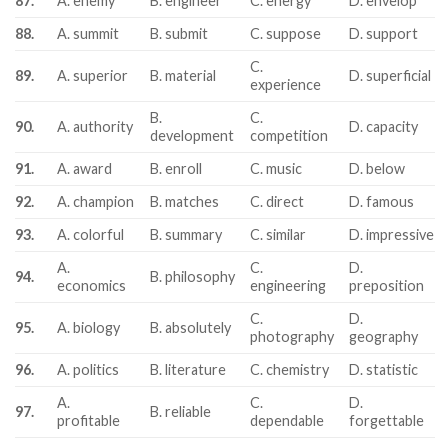
87.
A. enemy
B. engineer
C. energy
D. envelop
88.
A. summit
B. submit
C. suppose
D. support
C.
89.
A. superior
B. material
D. superficial
experience
B.
C.
90.
A. authority
D. capacity
development
competition
91.
A. award
B. enroll
C. music
D. below
92.
A. champion
B. matches
C. direct
D. famous
93.
A. colorful
B. summary
C. similar
D. impressive
A.
C.
D.
94.
B. philosophy
economics
engineering
preposition
C.
D.
95.
A. biology
B. absolutely
photography
geography
96.
A. politics
B. literature
C. chemistry
D. statistic
A.
C.
D.
97.
B. reliable
profitable
dependable
forgettable