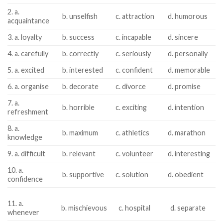
2. a.
b. unselfish
c. attraction
d. humorous
acquaintance
3. a. loyalty
b. success
c. incapable
d. sincere
4. a. carefully
b. correctly
c. seriously
d. personally
5. a. excited
b. interested
c. confident
d. memorable
6. a. organise
b. decorate
c. divorce
d. promise
7. a.
b. horrible
c. exciting
d. intention
refreshment
8. a.
b. maximum
c. athletics
d. marathon
knowledge
9. a. difficult
b. relevant
c. volunteer
d. interesting
10. a.
b. supportive
c. solution
d. obedient
confidence
11. a.
b. mischievous
c. hospital
d. separate
whenever