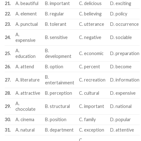
21.
A. beautiful
B. important
C. delicious
D. exciting
22.
A. element
B. regular
C. believing
D. policy
23.
A. punctual
B. tolerant
C. utterance
D. occurrence
A.
24.
B. sensitive
C. negative
D. sociable
expensive
A.
B.
25.
C. economic
D. preparation
education
development
26.
A. attend
B. option
C. percent
D. become
B.
27.
A. literature
C. recreation
D. information
entertainment
28.
A. attractive
B. perception
C. cultural
D. expensive
A.
29.
B. structural
C. important
D. national
chocolate
30.
A. cinema
B. position
C. family
D. popular
31.
A. natural
B. department
C. exception
D. attentive
C.