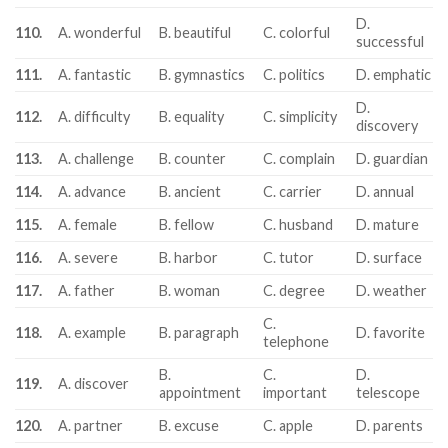
D.
110.
A. wonderful
B. beautiful
C. colorful
successful
111.
A. fantastic
B. gymnastics
C. politics
D. emphatic
D.
112.
A. difficulty
B. equality
C. simplicity
discovery
113.
A. challenge
B. counter
C. complain
D. guardian
114.
A. advance
B. ancient
C. carrier
D. annual
115.
A. female
B. fellow
C. husband
D. mature
116.
A. severe
B. harbor
C. tutor
D. surface
117.
A. father
B. woman
C. degree
D. weather
C.
118.
A. example
B. paragraph
D. favorite
telephone
B.
C.
D.
119.
A. discover
appointment
important
telescope
120.
A. partner
B. excuse
C. apple
D. parents