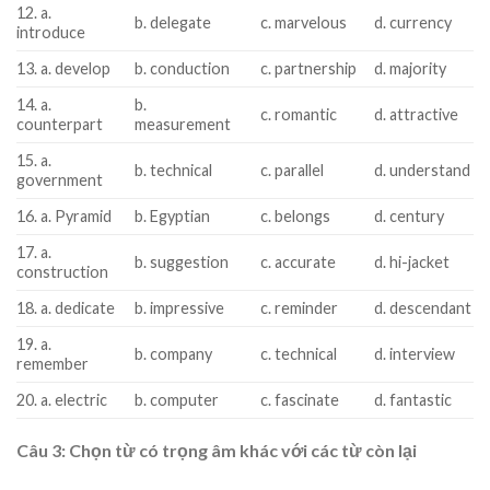
12. a.
b. delegate
c. marvelous
d. currency
introduce
13. a. develop
b. conduction
c. partnership
d. majority
14. a.
b.
c. romantic
d. attractive
counterpart
measurement
15. a.
b. technical
c. parallel
d. understand
government
16. a. Pyramid
b. Egyptian
c. belongs
d. century
17. a.
b. suggestion
c. accurate
d. hi-jacket
construction
18. a. dedicate
b. impressive
c. reminder
d. descendant
19. a.
b. company
c. technical
d. interview
remember
20. a. electric
b. computer
c. fascinate
d. fantastic
Câu 3: Chọn từ có trọng âm khác với các từ còn lại