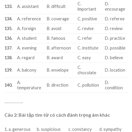
C.
D.
133.
A. assistant
B. difficult
important
encourage
134.
A. reference
B. coverage
C. positive
D. referee
135.
A. foreign
B. avoid
C. revise
D. review
136.
A. student
B. famous
C. refer
D. practice
137.
A. evening
B. afternoon
C. institute
D. possible
138.
A. regard
B. award
C. easy
D. believe
C.
139.
A. balcony
B. envelope
D. location
chocolate
A.
D.
140.
B. direction
C. pollution
temperature
condition
…………….
Câu 2: Bài tập tìm từ có cách đánh trọng âm khác
1. a. generous
b. suspicious
c. constancy
d. sympathy