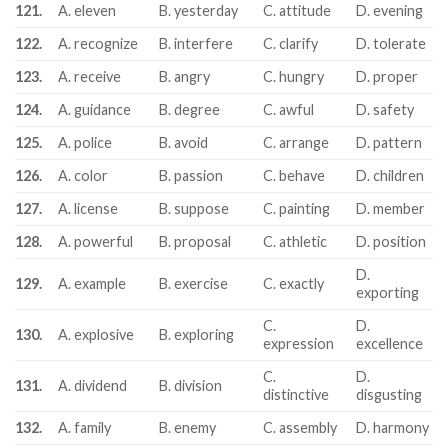
121.
A. eleven
B. yesterday
C. attitude
D. evening
122.
A. recognize
B. interfere
C. clarify
D. tolerate
123.
A. receive
B. angry
C. hungry
D. proper
124.
A. guidance
B. degree
C. awful
D. safety
125.
A. police
B. avoid
C. arrange
D. pattern
126.
A. color
B. passion
C. behave
D. children
127.
A. license
B. suppose
C. painting
D. member
128.
A. powerful
B. proposal
C. athletic
D. position
D.
129.
A. example
B. exercise
C. exactly
exporting
C.
D.
130.
A. explosive
B. exploring
expression
excellence
C.
D.
131.
A. dividend
B. division
distinctive
disgusting
132.
A. family
B. enemy
C. assembly
D. harmony