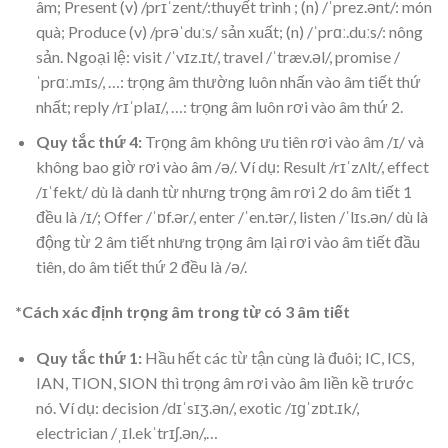
âm; Present (v) /prɪˈzent/:thuyết trình ; (n) /ˈprez.ənt/: món
quà; Produce (v) /prəˈduːs/ sản xuất; (n) /ˈprɑː.duːs/: nông
sản. Ngoại lệ: visit /ˈvɪz.ɪt/, travel /ˈtræv.əl/, promise /
ˈprɑː.mɪs/, …: trọng âm thường luôn nhấn vào âm tiết thứ
nhất; reply /rɪˈplaɪ/, …: trọng âm luôn rơi vào âm thứ 2.
Quy tắc thứ 4:
Trọng âm không ưu tiên rơi vào âm /ɪ/ và
không bao giờ rơi vào âm /ə/. Ví dụ: Result /rɪˈzʌlt/, effect
/ɪˈfekt/ dù là danh từ nhưng trọng âm rơi 2 do âm tiết 1
đều là /ɪ/; Offer /ˈɒf.ər/, enter /ˈen.tər/, listen /ˈlɪs.ən/ dù là
động từ 2 âm tiết nhưng trọng âm lại rơi vào âm tiết đầu
tiên, do âm tiết thứ 2 đều là /ə/.
*Cách xác định trọng âm trong từ có 3 âm tiết
Quy tắc thứ 1:
Hầu hết các từ tận cùng là đuôi; IC, ICS,
IAN, TION, SION thì trọng âm rơi vào âm liền kề trước
nó. Ví dụ: decision /dɪˈsɪʒ.ən/, exotic /ɪɡˈzɒt.ɪk/,
electrician /ˌɪl.ekˈtrɪʃ.ən/,…