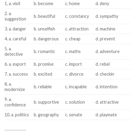
1. a. visit
b. become
c. home
d. deny
2. a.
b. beautiful
c. constancy
d. sympathy
suggestion
3. a. danger
b. unselfish
c. attraction
d. machine
4. a. careful
b. dangerous
c. cheap
d. prevent
5. a.
b. romantic
c. maths
d. adventure
detective
6. a. export
b. promise
c. import
d. rebel
7. a. success
b. excited
c. divorce
d. checkin
8. a.
b. reliable
c. incapable
d. intention
modernize
9. a.
b. supportive
c. solution
d. attractive
confidence
10. a. politics
b. geography
c. senate
d. playmate
………………