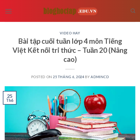
Skip
to
content
VIDEO HAY
Bài tập cuối tuần lớp 4 môn Tiếng
Việt Kết nối tri thức – Tuần 20 (Nâng
cao)
POSTED ON
25 THÁNG 6, 2024
BY
ADMINCD
25
Th6