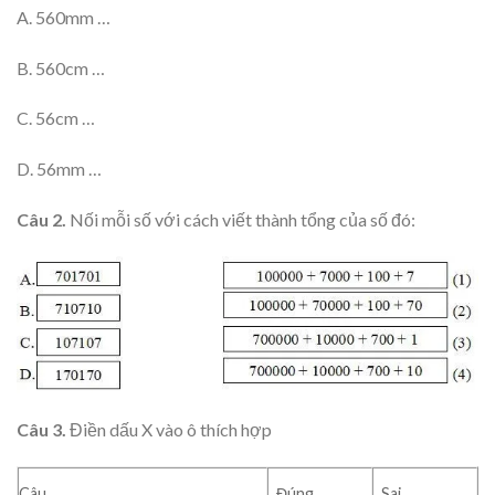
A. 560mm …
B. 560cm …
C. 56cm …
D. 56mm …
Câu 2.
Nối mỗi số với cách viết thành tổng của số đó:
Câu 3.
Điền dấu X vào ô thích hợp
Câu
Đúng
Sai