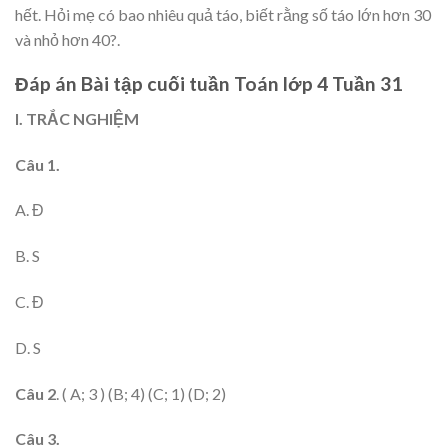
hết. Hỏi mẹ có bao nhiêu quả táo, biết rằng số táo lớn hơn 30
và nhỏ hơn 40?.
Đáp án Bài tập cuối tuần Toán lớp 4 Tuần 31
I. TRẮC NGHIỆM
Câu 1.
A. Đ
B. S
C. Đ
D. S
Câu 2
. ( A; 3 ) (B; 4) (C; 1) (D; 2)
Câu 3.