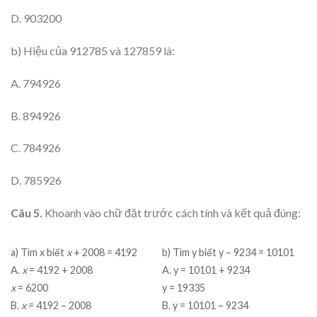
D. 903200
b) Hiệu của 912785 và 127859 là:
A. 794926
B. 894926
C. 784926
D. 785926
Câu 5.
Khoanh vào chữ đặt trước cách tính và kết quả đúng:
a) Tìm x biết
x
+ 2008 = 4192
b) Tìm y biết y – 9234 = 10101
A.
x
= 4192 + 2008
A. y = 10101 + 9234
x
= 6200
y = 19335
B.
x
= 4192 – 2008
B. y = 10101 – 9234