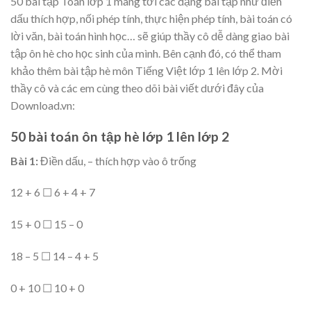
50 bài tập Toán lớp 1 mang tới các dạng bài tập như điền
dấu thích hợp, nối phép tính, thực hiện phép tính, bài toán có
lời văn, bài toán hình học… sẽ giúp thầy cô dễ dàng giao bài
tập ôn hè cho học sinh của mình. Bên cạnh đó, có thể tham
khảo thêm bài tập hè môn Tiếng Việt lớp 1 lên lớp 2. Mời
thầy cô và các em cùng theo dõi bài viết dưới đây của
Download.vn:
50 bài toán ôn tập hè lớp 1 lên lớp 2
Bài 1:
Điền dấu, – thích hợp vào ô trống
12 + 6 ☐ 6 + 4 + 7
15 + 0 ☐ 15 – 0
18 – 5 ☐ 14 – 4 + 5
0 + 10 ☐ 10 + 0