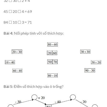
32 ☐ 30 ☐ 2 + 4
45 ☐ 20 ☐ 4 = 69
84 ☐ 10 ☐ 3 = 71
Bài 4:
Nối phép tính với số thích hợp:
Bài 5:
Điền số thích hợp vào ô trống?