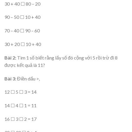
30 + 40 ☐ 80 – 20
90 – 50 ☐ 10 + 40
70 – 40 ☐ 90 – 60
30 + 20 ☐ 10 + 40
Bài 2:
Tìm 1 số biết rằng lấy số đó cộng với 5 rồi trừ đi 8
được kết quả là 11?
Bài 3:
Điền dấu >,
12 ☐ 5 ☐ 3 = 14
14 ☐ 4 ☐ 1 = 11
16 ☐ 3 ☐ 2 = 17