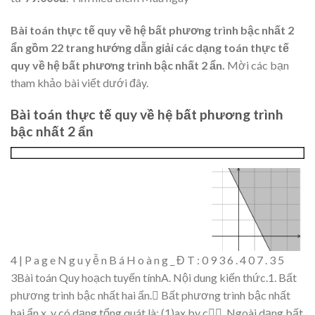
Bài toán thực tế quy về hệ bất phương trình bậc nhất 2
ẩn gồm 22 trang hướng dẫn giải các dạng toán thực tế
quy về hệ bất phương trình bậc nhất 2 ẩn.
Mời các bạn
tham khảo bài viết dưới đây.
Bài toán thực tế quy về hệ bất phương trình
bậc nhất 2 ẩn
4
|
P
a
g e
N
g
u
y
ễ
n
B
á
H
o
à
n
g
_
Đ
T
:
0
9
3
6
.
4
0
7
.
3
5
3
Bài toán Quy ho
ạ
ch t
uy
ế
n tínhA. N
ộ
i dung ki
ế
n th
ứ
c.
1. B
ất
phương t
rình bậ
c nh
ấ
t hai
ẩ
n.

B
ất phương
trình b
ậ
c
nh
ấ
t
hai
ẩ
n
x
,
y
có d
ạ
ng t
ổ
ng
quát là:
(
1
)
a
x
b
y
c

, Ng
oài d
ạ
ng b
ất