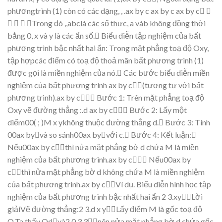
phương
trình (1) còn có cá
c d
ạ
ng,
,
.
a
x
b
y
c
a
x
b
y
c
a
x
b
y
c






Trong đó
,,
abc
là các s
ố
th
ự
c,
a
vàb
không đồ
ng th
ờ
i
b
ằ
ng 0,
x
và
y
là các
ẩ
n s
ố
.

Bi
ể
u di
ễ
n
t
ậ
p nghi
ệ
m
c
ủ
a b
ất
phương trình
bậ
c nh
ấ
t
hai
ẩ
n:
Trong m
ặ
t ph
ẳ
ng to
ạ
độ
Oxy
,
t
ậ
p h
ợ
p
các điể
m có to
ạ
độ
tho
ả
mãn b
ất phương trình (1)
đượ
c g
ọ
i là mi
ề
n nghi
ệ
m c
ủ
a nó.

Các bướ
c bi
ể
u di
ễ
n mi
ề
n
nghi
ệ
m c
ủ
a b
ất phương trình
a
x
by
c

(tương tự
v
ớ
i b
ất
phương trình
).
a
x
by
c


Bư
ớ
c 1: Trên m
ặ
t ph
ẳ
ng to
ạ
độ
Oxy
v
ẽ
đườ
ng th
ẳ
ng
:.
d
a
x
b
y
c


Bư
ớ
c 2: L
ấ
y m
ộ
t
di
ể
m
00(
;
)
M
x
y
không thu
ộc đườ
ng th
ẳ
ng
d
.
Bư
ớ
c 3: Tính
00ax
by

và so sánh00ax
by

v
ớ
i
c
.
Bư
ớ
c 4: K
ế
t lu
ậ
n:

N
ế
u
00ax
b
y
c

thì n
ử
a m
ặ
t
ph
ẳ
n
g b
ờ
d
ch
ứ
a
M
là mi
ề
n
nghi
ệ
m
c
ủ
a b
ất
phương
trình.
a
x
by
c


N
ế
u
00ax
b
y
c

thì
n
ử
a
m
ặ
t
ph
ẳ
ng
b
ờ
d
không
ch
ứ
a
M
là
mi
ề
n
nghi
ệ
m
c
ủ
a
b
ấ
t
phương trình.
a
x
by
c

Ví d
ụ
.
Bi
ể
u di
ễ
n hình h
ọ
c t
ậ
p
nghi
ệ
m c
ủ
a b
ất phương trình bậ
c nh
ấ
t hai
ẩ
n
2
3
.
xy

L
ờ
i
gi
ả
iV
ẽ
đườ
ng th
ẳ
ng:
2
3.
d
x
y

L
ấy điể
m
M
là g
ố
c to
ạ
độ
O
.Ta
th
ấ
y
Od

và
2
.0
3
3

nê
n n
ử
a
m
ặ
t
ph
ẳ
ng
b
ờ
d
ch
ứ
a g
ố
c