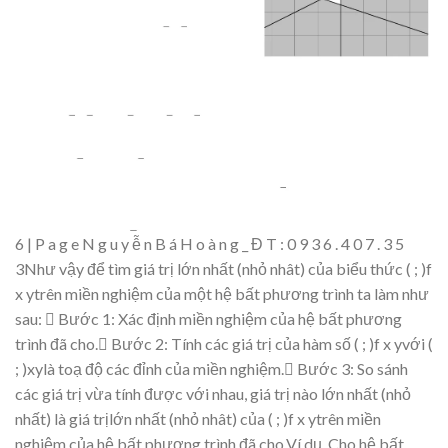
6
|
P
a
g
e
N
g
u
y
ễ
n
B
á
H
o
à
n
g
_
Đ
T
:
0
9
3
6
.
4
0
7
.
3
5
3
Như vậ
y
để
tìm giá tr
ị
l
ớ
n nh
ấ
t
(nh
ỏ
nhât) c
ủ
a bi
ể
u th
ứ
c
(
;
)
f
x
y
trên mi
ề
n
nghi
ệ
m c
ủ
a m
ộ
t h
ệ
b
ấ
t
phương trình ta làm như
sau:

Bư
ớc 1: Xác đị
nh mi
ề
n nghi
ệ
m c
ủ
a h
ệ
b
ất phương
trình đã cho.

Bư
ớ
c
2:
Tính
các
giá
t
r
ị
c
ủ
a
hàm s
ố
(
;
)
f
x
y
v
ớ
i
(
;
)
xy
là
to
ạ
độ
các
đỉ
nh c
ủ
a
mi
ề
n
nghi
ệ
m.

Bư
ớ
c 3: So
sánh
các
giá
tr
ị
v
ừa tính đượ
c
v
ớ
i nhau,
giá
tr
ị
nào l
ớ
n
nh
ấ
t (nh
ỏ
nh
ấ
t) là
giá tr
ị
l
ớ
n nh
ấ
t (nh
ỏ
nhât) c
ủ
a
(
;
)
f
x
y
trên mi
ề
n
nghi
ệ
m c
ủ
a h
ệ
b
ất phương trình đã cho.
Ví
d
ụ
.
Cho
h
ệ
b
ất