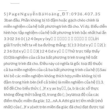
5
|
P
a
g
e
N
g
u
y
ễ
n
B
á
H
o
à
n
g
_
Đ
T
:
0
9
3
6
.
4
0
7
.
3
5
3
ban
đầ
u.
Ph
ầ
n
khô
ng
b
ị
tô
đậ
m
ho
ặ
c
g
ạ
ch
chéo
chính
là
mi
ề
n
n
ghi
ệ
m
c
ủ
a
h
ệ
b
ất
phươngtrình đã cho.
Ví d
ụ
.
Bi
ể
u di
ễ
n
hình h
ọ
c t
ậ
p nghi
ệ
m c
ủ
a h
ệ
b
ất phương trình bậ
c nh
ấ
t hai
ẩ
n
3
3
02
3
6
0
(
).2
4
0xyx
y
Ixy






L
ờ
i
gi
ả
iTrướ
c h
ế
t ta v
ẽ
ba đườ
ng th
ẳ
ng:
1(
)
:
3
3
0
;
d
x
y



2(
)
:
2
3
6
0
;
d
x
y




3(
)
:
2
4
0
.
d
x
y



Th
ử
tr
ự
c
ti
ế
p
th
ấ
y
(0
;
0)là
nghi
ệ
m
c
ủ
a c
ả
ba
b
ấ
t
phương
trình trong hệ
b
ất
phương trình
đã cho.
Điề
u này
có
nghĩa
là
gố
c
to
ạ
độ
th
u
ộ
c
c
ả
ba
mi
ề
n
nghi
ệ
m
c
ủ
a
c
ả
ba b
ất phương trình củ
a h
ệ
(
I
).Sau
khi
b
ỏ
các
mi
ề
n
nghi
ệ
m
không
thích
h
ợ
p,
mi
ề
n
không
b
ị
tô
đậ
m
trong
hình
bên
(k
ể
c
ả
biên)
là
mi
ề
n
nghi
ệ
m c
ủ
a h
ệ
(
I
).
3.
B
ổ
đề
.Cho
bi
ể
u
th
ứ
c
(
,
)
f
x
y
a
x
b
y

,
(
a
,
b
là các
s
ố
th
ực
không
đồ
n
g
th
ờ
i
b
ằng
0),
trong
đó
(
;
)
xy
làto
ạ
độ
c
ủa
các
đi
ể
m
thu
ộ
c mi
ền
đa giác
12…nA
A
Athì g
iá tr
ị
l
ớ
n nh
ấ
t
(nh
ỏ
nh
ấ
t)
c
ủ
a
(
,
)
f
x
y
(xét
trên
mi
ề
n
đa giác
đã cho) đạt đượ
c t
ạ
i