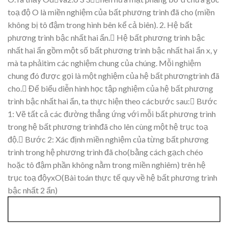
to
ạ
độ
O
là
mi
ề
n
nghi
ệ
m
c
ủ
a
b
ất
phương
trình
đã
cho
(mi
ề
n
không
b
ị
tô đậ
m trong hình bên k
ể
c
ả
biên).
2. H
ệ
b
ất
phương
trình bậ
c nh
ấ
t hai
ẩ
n.

H
ệ
b
ất
phươn
g trình
bậ
c
nh
ấ
t
hai
ẩ
n
g
ồ
m
m
ộ
t
s
ố
b
ất
phương
trình
b
ậ
c nh
ấ
t
hai
ẩ
n
x
,
y
mà
ta
ph
ả
i
tìm
cá
c
ng
hi
ệ
m
chung
c
ủ
a
chúng.
M
ỗ
i
nghi
ệm
chung
đó
đượ
c
g
ọ
i
là
m
ộ
t
nghi
ệ
m
c
ủ
a
h
ệ
b
ất
phương
trình đã
cho.
Để
bi
ể
u
di
ễ
n
hình
h
ọ
c
t
ậ
p
nghi
ệ
m
c
ủ
a
h
ệ
b
ất
phương
trình
bậ
c
nh
ấ
t
hai
ẩ
n,
ta
th
ự
c
hi
ệ
n
theo
các
bướ
c sau:

Bư
ớ
c
1:
V
ẽ
t
ấ
t c
ả
các
đườ
ng th
ẳ
ng
ứ
n
g v
ớ
i
m
ỗ
i b
ất
phương trình
trong hệ
b
ất phương
trình
đã cho lên cùng mộ
t h
ệ
tr
ụ
c to
ạ
độ
.

Bư
ớc
2:
X
ác
đị
nh
mi
ề
n
nghi
ệ
m
c
ủ
a
t
ừ
ng
b
ất
ph
ương
trình
tron
g
hệ
phươ
ng
trình
đã
cho
(b
ằ
ng
cách g
ạ
ch
chéo
ho
ặc
tô đậ
m
ph
ầ
n
không n
ằ
m trong
mi
ề
n
nghiêm)
trên h
ệ
tr
ụ
c to
ạ
độ
yxO(Bài toán thực tế quy về hệ bất phương trình
bậc nhất 2 ẩn)