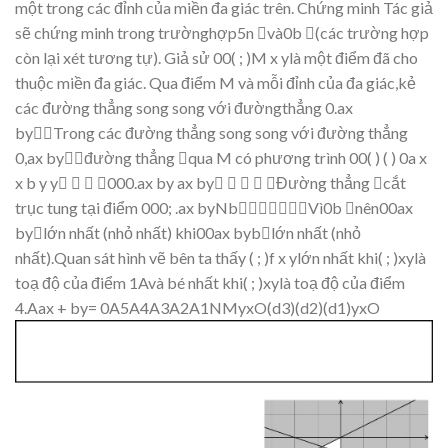
m
ột trong các đỉ
nh c
ủ
a mi
ền đa giác trên.
Ch
ứ
ng minh
Tác
gi
ả
s
ẽ
ch
ứng
minh
trong
trườ
n
gh
ợ
p5
n

và0
b

(các
trườ
ng
h
ợ
p
còn
l
ạ
i
xét
tương tự
).
Gi
ả
s
ử
00(
;
)
M
x
y
là
m
ột
điểm
đã
c
ho
thu
ộ
c mi
ền đa giác.
Qua
điể
m
M
và
m
ỗi
đỉ
nh
c
ủa
đa
giác,k
ẻ
các đườ
ng th
ẳ
n
g song song v
ới
đườ
ngth
ẳ
ng
0.
a
x
by

Trong các
đườ
ng th
ẳ
ng
song son
g v
ớ
i
đườ
ng
th
ẳ
n
g
0,
a
x
by

đườ
ng
th
ẳ
n
g

qu
a
M
có
phươn
g
trình
00(
)
(
)
0
a
x
x
b
y
y




000.
a
x
b
y
a
x
b
y





Đư
ờ
ng th
ẳ
ng
c
ắ
t
tr
ụ
c
tung t
ại điể
m
000
;
.ax
byNbVì0
b

nên00ax
by

l
ớ
n nh
ấ
t (nh
ỏ
nh
ấ
t) khi00ax
bybl
ớ
n nh
ấ
t (nh
ỏ
nh
ấ
t).Quan
sát
hình
v
ẽ
bên
ta
th
ấ
y
(
;
)
f
x
y
l
ớ
n
nh
ấ
t
khi(
;
)
xy
là
to
ạ
độ
c
ủ
a
điể
m
1Avà
bé
nh
ấ
t
khi(
;
)
xy
là to
ạ độ
c
ủa điể
m
4.
A
ax + by= 0A5A4A3A2A1NMyxO(d3)(d2)(d1)yxO