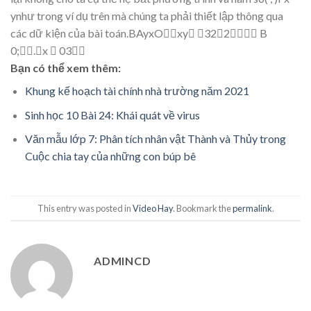
y
như trong ví dụ
trên mà chúng ta ph
ả
i thi
ế
t l
ậ
p thông qua
các d
ữ
ki
ệ
n c
ủ
a bài toán.BAyxO
xy


32

2

B
0
;
.x

0
3
Bạn có thể xem thêm:
Khung kế hoạch tài chính nhà trường năm 2021
Sinh học 10 Bài 24: Khái quát về virus
Văn mẫu lớp 7: Phân tích nhân vật Thành và Thủy trong
Cuộc chia tay của những con búp bê
This entry was posted in
Video Hay
. Bookmark the
permalink
.
ADMINCD