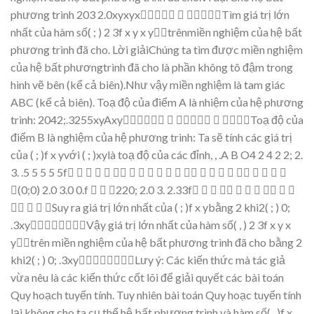
phương
trình
203
2
.0xyxyx


Tìm
giá
tr
ị
l
ớ
n
nh
ấ
t
c
ủ
a
hàm
s
ố
(
;
)
2
3
f
x
y
x
y

trênmi
ề
n nghi
ệ
m c
ủ
a h
ệ
b
ất
phương trình đã cho.
L
ờ
i gi
ả
iChúng
ta
tìm
đượ
c
mi
ề
n
nghi
ệ
m
c
ủ
a
h
ệ
b
ấ
t
phươngtrình
đã
cho
là
phần
khô
ng
tô
đậ
m
trong
hình
v
ẽ
bên
(k
ể
c
ả
biên).Như vậ
y mi
ề
n nghi
ệ
m là tam giác
ABC
(k
ể
c
ả
biên).
To
ạ
độ
c
ủa điể
m
A
là nhi
ệ
m c
ủ
a h
ệ
phương
trình:
2042;.3255xyAxy



To
ạ
độ
c
ủa
điể
m
B
là nghi
ệ
m c
ủ
a h
ệ
phương trình:
Ta s
ẽ
tính các giá tr
ị
c
ủ
a
(
;
)
f
x
y
v
ớ
i
(
;
)
xy
là to
ạ
độ
c
ủa các đỉ
nh,
,
.
A
B
O
4
2
4
2
2;
2.
3.
.5
5
5
5
5f





















(0
;
0)
2.
0
3
.0
0.
f



220
;
2.0
3.
2.33f












Suy ra giá tr
ị
l
ớ
n nh
ấ
t c
ủ
a
(
;
)
f
x
y
b
ằ
ng 2 khi2(
;
)
0
;
.3xyV
ậ
y
giá
tr
ị
l
ớ
n
nh
ấ
t
c
ủ
a
hàm
s
ố
(
,
)
2
3
f
x
y
x
y

trên
mi
ề
n
nghi
ệ
m
c
ủ
a
h
ệ
b
ất
phương
trình
đã
cho b
ằ
ng 2
khi2(
;
)
0
;
.3xyLư
y
ý:
Các
ki
ế
n
th
ứ
c
mà
tác
gi
ả
v
ừ
a
nêu
là
các
ki
ế
n
th
ứ
c
c
ốt
lõi
để
gi
ả
i
quy
ế
t
các
bài
toán
Quy
ho
ạ
ch tu
y
ế
n tính.
Tuy nh
iên
bài toán
Quy ho
ạ
c
tuy
ế
n
tính
l
ạ
i
không
cho ta
c
ụ
th
ể
h
ệ
b
ất
phương trì
nh và
hàm s
ố
(
,
)
f
x