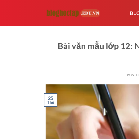
Skip
to
BL
content
Bài văn mẫu lớp 12: 
POSTE
25
Th6