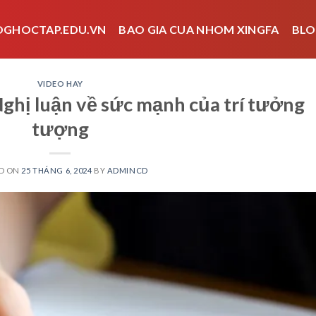
OGHOCTAP.EDU.VN
BAO GIA CUA NHOM XINGFA
BLO
VIDEO HAY
Nghị luận về sức mạnh của trí tưởng
tượng
D ON
25 THÁNG 6, 2024
BY
ADMINCD