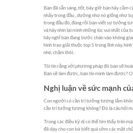
Bạn đã sẵn sàng, tốt, bây giờ bạn hãy cầm c
nhảy trong đầu , dường như nó giống như bạ
trong đầu đó, đúng rồi bạn viết sự tưởng tư
và hãy nhìn lại mình những lúc vui nhất của 
hãy nghĩ bạn đang bước chân vào không gian 
hình trao giải thuộc top 5 trong lĩnh này, hì
nhẹ, chậm thôi.
Tôi tin rằng với phương pháp đó bạn sẽ hoàn 
Bạn sẽ làm được, bạn tin mình làm được? O
Nghị luận về sức mạnh củ
Con người có cần trí tưởng tượng lắm không?
cần trí tưởng tượng không? Đó là câu hỏi m
Trong các điều kỳ dị có thể tìm thấy trên m
đã dạy cho con bà biết quá sớm các mặt c