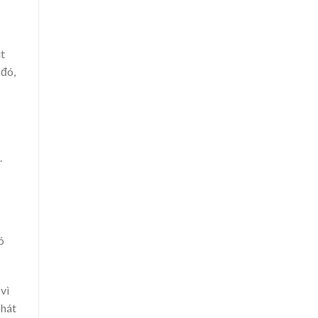
t
 đó,
.
ó
vì
phát