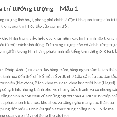
a trí tưởng tượng – Mẫu 1
 tượng linh hoạt, phong phú chính là đặc tính quan trọng của trí 
 trong quá trình học tập của con người.
 khó khăn trong việc hiểu các khái niệm, các hình minh họa trong 
miêu tả một cách sinh động. Trí tưởng tượng còn có ảnh hưởng trự
on người, trong khi những phát minh nổi tiếng trên thế giới đều bắ
c, Pháp, Anh…) từ cách đây hàng trăm, hàng nghìn năm lại có thể 
c tinh hoa đến thế, chỉ kể một số ví dụ như Của cải của các dân tộc
c tự nhiên (Newton), Bách khoa thư các khoa học triết học (Hegel)
 công trình, những thành phố, vẽ những bức tranh, và có những sá
ng chính là con cháu của những người châu Âu di cư, họ tiếp nh
p tục phát triển triết học, khoa học và công nghệ mang sắc thái của
 vùng đất mới – tính hiệu quả và thực dụng chẳng hạn. Do đó mà
g của người Mỹ nổi tiếng thế giới rồi.