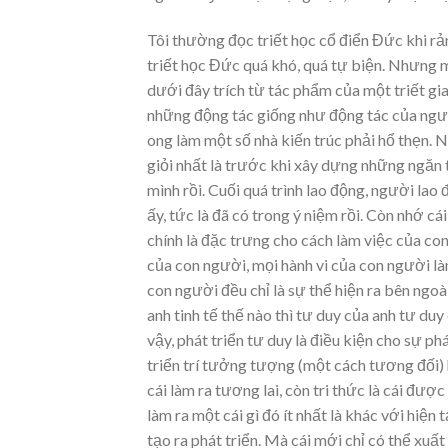
Tôi thường đọc triết học cổ điển Đức khi r
triết học Đức quá khó, quá tự biện. Nhưng mộ
dưới đây trích từ tác phẩm của một triết gi
những động tác giống như động tác của ngườ
ong làm một số nhà kiến trúc phải hổ thẹn. 
giỏi nhất là trước khi xây dựng những ngăn 
mình rồi. Cuối quá trình lao động, người lao
ấy, tức là đã có trong ý niệm rồi. Còn nhớ cá
chính là đặc trưng cho cách làm việc của con
của con người, mọi hành vi của con người làm
con người đều chỉ là sự thể hiện ra bên ngo
anh tinh tế thế nào thì tư duy của anh tư du
vậy, phát triển tư duy là điều kiện cho sự ph
triển trí tưởng tượng (một cách tương đối) hơ
cái làm ra tương lai, còn tri thức là cái đượ
làm ra một cái gì đó ít nhất là khác với hiện
tạo ra phát triển. Mà cái mới chỉ có thể xu