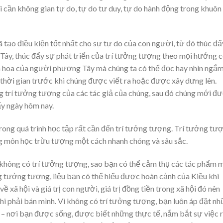
i cần không gian tự do, tự do tư duy, tự do hành động trong khuôn
 tạo điều kiện tốt nhất cho sự tự do của con người, từ đó thúc đẩ
ây, thúc đẩy sự phát triển của trí tưởng tượng theo mọi hướng 
nh hoa của người phương Tây mà chúng ta có thể đọc hay nhìn ngắ
t thời gian trước khi chúng được viết ra hoặc được xây dưng lên.
g trí tưởng tượng của các tác giả của chúng, sau đó chúng mới đ
ấy ngày hôm nay.
a trong quá trình học tập rất cần đến trí tưởng tượng. Trí tưởng tư
ng môn học trừu tượng một cách nhanh chóng và sâu sắc.
không có trí tưởng tượng, sao bạn có thể cảm thụ các tác phẩm 
g tưởng tượng, liệu bạn có thể hiểu được hoàn cảnh của Kiều khi
 xã hội và giá trị con người, giá trị đồng tiền trong xã hội đó nên
hi phải bán mình. Vì không có trí tưởng tượng, bạn luôn áp đặt n
 – nơi bạn được sống, được biết những thực tế, nắm bắt sự việc r