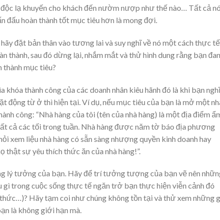
ính độc lạ khuyến cho khách đến nườm nượp như thế nào… Tất cả n
ấn đấu hoàn thành tốt mục tiêu hơn là mong đợi.
, hãy đặt bản thân vào tương lai và suy nghĩ về nó một cách thực tế
àn thành, sau đó dừng lại, nhắm mắt và thử hình dung rằng bạn đa
n thành mục tiêu?
ìa khóa thành công của các doanh nhân kiêu hãnh đó là khi bạn ngh
ặt động từ ở thì hiện tại. Ví dụ, nếu mục tiêu của bạn là mở một nh
thành công: “Nhà hàng của tôi (tên của nhà hàng) là một địa điểm ẩ
 tất cả các tối trong tuần. Nhà hàng được năm tờ báo địa phương
hỏi xem liệu nhà hàng có sẵn sàng nhượng quyền kinh doanh hay
 thật sự yêu thích thức ăn của nhà hàng!”.
ống lý tưởng của bạn. Hãy để trí tưởng tượng của bạn vẽ nên nhữn
u gì trong cuộc sống thực tế ngăn trở bạn thực hiện viễn cảnh đó
n thức…)? Hãy tạm coi như chúng không tồn tại và thử xem những g
bạn là không giới hạn mà.