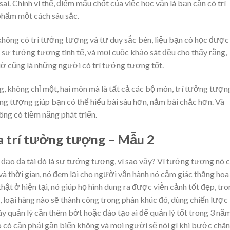
sai. Chính vì thế, điểm mấu chốt của việc học văn là bạn cần có trí
phẩm một cách sâu sắc.
không có trí tưởng tượng và tư duy sắc bén, liệu bạn có học được
 sự tưởng tượng tinh tế, và mọi cuộc khảo sát đều cho thấy rằng,
ờ cũng là những người có trí tưởng tượng tốt.
g, không chỉ một, hai môn mà là tất cả các bộ môn, trí tưởng tượn
ởng tượng giúp bạn có thể hiểu bài sâu hơn, nắm bài chắc hơn. Và
ông có tiềm năng phát triển.
a trí tưởng tượng – Mẫu 2
 đạo đa tài đó là sự tưởng tượng, vì sao vậy? Vì tưởng tượng nó 
 thời gian, nó đem lại cho người vận hành nó cảm giác thăng hoa
t ở hiện tại, nó giúp họ hình dung ra được viễn cảnh tốt đẹp, tr
, loại hàng nào sẽ thành công trong phân khúc đó, dùng chiến lược
y quản lý cần thêm bớt hoặc đào tạo ai để quản lý tốt trong 3 nă
ào có cần phải gần biển không và mọi người sẽ nói gì khi bước chân