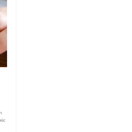
n
húc