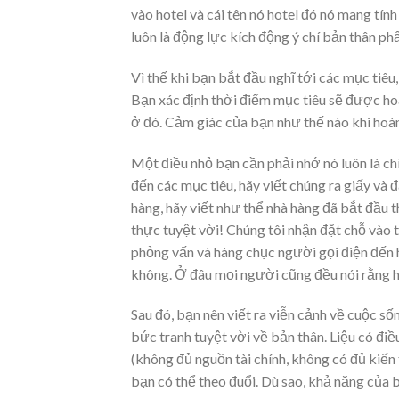
vào hotel và cái tên nó hotel đó nó mang t
luôn là động lực kích động ý chí bản thân ph
Vì thế khi bạn bắt đầu nghĩ tới các mục tiêu
Bạn xác định thời điểm mục tiêu sẽ được ho
ở đó. Cảm giác của bạn như thế nào khi hoà
Một điều nhỏ bạn cần phải nhớ nó luôn là ch
đến các mục tiêu, hãy viết chúng ra giấy và đ
hàng, hãy viết như thể nhà hàng đã bắt đầu 
thực tuyệt vời! Chúng tôi nhận đặt chỗ vào
phỏng vấn và hàng chục người gọi điện đến 
không. Ở đâu mọi người cũng đều nói rằng họ
Sau đó, bạn nên viết ra viễn cảnh về cuộc s
bức tranh tuyệt vời về bản thân. Liệu có điề
(không đủ nguồn tài chính, không có đủ kiế
bạn có thể theo đuổi. Dù sao, khả năng của 