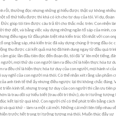
ảnh rỗi, thường đọc nhưng những gì hiểu được thật sự không nhiều
t số thứ hiểu được thì khá có ích cho tư duy của tôi. Ví dụ, đoạn
a Đức giúp tôi tìm được câu trả lời cho thắc mắc trên: Con nhện l
i thợ dệt, và bằng việc xây dựng những ngăn tổ sáp của mình, co
Nhưng điều ngay từ đầu phân biệt nhà kiến trúc tồi nhất với con on
tổ ong bằng sáp, nhà kiến trúc đã xây dựng chúng ở trong đầu óc 
 động thu được cái kết quả mà họ đã hình dung ngay từ đầu quá trìn
i cảm giác lần đầu tiên đọc đến đoạn đó, tôi đã “à” lên một tiếng, đâ
 người, mọi thứ do con người làm ra đều chỉ là hiện thực hóa tư d
 ra đều chỉ là hiện thực hóa tư duy của con người, mọi hành vi củ
ài suy nghĩ của con người mà thôi. Có thể nhận xét rằng sản phẩm 
y của anh tinh tế thế ấy nhưng điều ngược lại thì không chắc đúng. 
át triển kinh tế, nhưng trong tư duy của con người thì cần ưu tiên 
n là trau dồi sự hiểu biết (trau dồi tri thức), do trí tưởng tượng 
c đúc kết lại từ quá khứ. Con người chỉ có thể phát triển bằng cách
 tại và quá khứ – làm ra một cái mới. Những cái mới liên tiếp nhau s
ất hiện trước hết trong trí tưởng tượng mà thôi. Muốn thúc đẩy sự