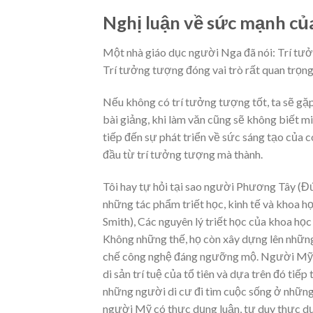
Nghị luận về sức mạnh củ
Một nhà giáo dục người Nga đã nói: Trí tưởng
Trí tưởng tượng đóng vai trò rất quan trọng
Nếu không có trí tưởng tượng tốt, ta sẽ gặp
bài giảng, khi làm văn cũng sẽ không biết 
tiếp đến sự phát triển về sức sáng tạo của c
đầu từ trí tưởng tượng mà thành.
Tôi hay tự hỏi tại sao người Phương Tây (Đứ
những tác phẩm triết học, kinh tế và khoa họ
Smith), Các nguyên lý triết học của khoa họ
Không những thế, họ còn xây dựng lên những
chế công nghệ đáng ngưỡng mộ. Người Mỹ cũ
di sản trí tuệ của tổ tiên và dựa trên đó tiế
những người di cư đi tìm cuộc sống ở những
người Mỹ có thực dụng luận, tư duy thực dụn