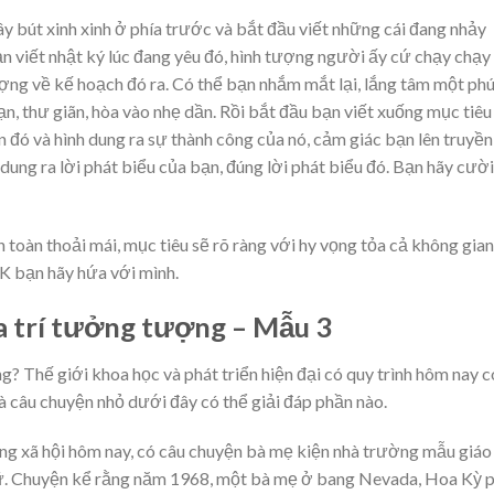
ây bút xinh xinh ở phía trước và bắt đầu viết những cái đang nhảy
n viết nhật ký lúc đang yêu đó, hình tượng người ấy cứ chạy chạy
ợng về kế hoạch đó ra. Có thể bạn nhắm mắt lại, lắng tâm một phú
bạn, thư giãn, hòa vào nhẹ dần. Rồi bắt đầu bạn viết xuống mục tiêu
đó và hình dung ra sự thành công của nó, cảm giác bạn lên truyền
nh dung ra lời phát biểu của bạn, đúng lời phát biểu đó. Bạn hãy cười
toàn thoải mái, mục tiêu sẽ rõ ràng với hy vọng tỏa cả không gian
K bạn hãy hứa với mình.
a trí tưởng tượng – Mẫu 3
 Thế giới khoa học và phát triển hiện đại có quy trình hôm nay c
à câu chuyện nhỏ dưới đây có thể giải đáp phần nào.
ạng xã hội hôm nay, có câu chuyện bà mẹ kiện nhà trường mẫu giáo 
hữ. Chuyện kể rằng năm 1968, một bà mẹ ở bang Nevada, Hoa Kỳ 