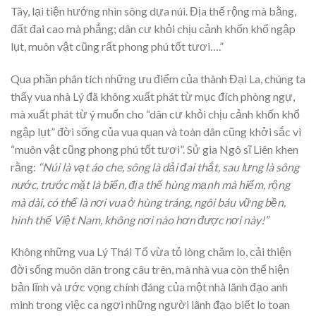
Tây, lại tiện hướng nhìn sông dựa núi. Địa thế rộng mà bằng,
đất đai cao mà phẳng; dân cư khỏi chịu cảnh khốn khổ ngập
lụt, muôn vật cũng rất phong phú tốt tươi….”
Qua phần phân tích những ưu điểm của thành Đại La, chúng ta
thấy vua nhà Lý đã không xuất phát từ mục đích phòng ngự,
mà xuất phát từ ý muốn cho “dân cư khỏi chịu cảnh khốn khổ
ngập lụt” đời sống của vua quan và toàn dân cũng khởi sắc vì
“muôn vật cũng phong phú tốt tươi”. Sử gia Ngô sĩ Liên khen
rằng:
“Núi là vạt áo che, sông là dải đai thắt, sau lưng là sông
nước, trước mặt là biển, địa thế hùng mạnh mà hiểm, rộng
mà dài, có thể là nơi vua ở hùng tráng, ngôi báu vững bền,
hình thế Việt Nam, không nơi nào hơn được nơi này!”
Không những vua Lý Thái Tổ vừa tỏ lòng chăm lo, cải thiện
đời sống muôn dân trong câu trên, mà nhà vua còn thể hiện
bản lĩnh và ước vọng chính đáng của một nhà lãnh đạo anh
minh trong việc ca ngợi những người lãnh đạo biết lo toan