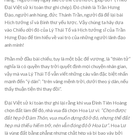
Đại Việt sử kí toàn thư ghi chép). Đó chính là Trần Hưng
Đạo, người anh hùng, đức Thánh Trần, người đã để lại bài
Hịch tướng sĩ và Binh thư yếu lược. Vậy chúng ta hãy dựa
vào Chiếu dời đô của Lý Thái Tổ và Hịch tướng sĩ của Trần
Hưng Đạo để tìm hiểu về vai trò của những người lãnh đạo
anh minh!
Phần mở đầu bài chiếu, tuy là một bậc đế vương, là “thiên tử”
nghĩa là có quyền thay trời quyết định mọi chuyện nhân gian,
vậy mà vua Lý Thái Tổ vẫn viết những câu văn đặc biệt nhấn
mạnh đến “ý dân”: “trên vâng mệnh trời, dưới theo ý dân, nếu
thấy thuận tiện thì thay đồi”.
Đại Việt sử kí toàn thư ghi lại rằng khi vua Đinh Tiên Hoàng
chọn đất làm đế đô, nhà vua đã chọn Hoa Lư vì:
“Chọn được
đất hẹp ở Đàm Thôn, vua muốn dựng đô ở đó, nhưng thế đất
hẹp mà thiếu hiểm trở, nên vẫn đóng đô ở Hoa Lư”
. Hoa Lư
là vùng đất bằng phẳng nhưng chật hẹp và bị bao vây bởi