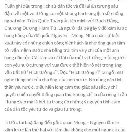
Tuấn ghi dấu trong lịch sử dân tộc và để lại ấn tượng sâu
đậm về một võ tướng có một không hai trong lịch sử chống
ngoại xâm. Trần Quốc Tuấn gắn tên mình với Bạch Đằng,
Chương Dương, Hàm Tử. Là người đã bẻ gãy ý đồ xâm lược
hung hăng của đế quốc Nguyên – Mông. Nhà quân sự kiệt
xuất này có những chiến công hiển hách là nhờ ông quan tâm
tới vận mệnh nước nhà bằng trái tim và ý chí của một anh
hùng dân tộc. Cái tâm và cái tài của một vị tướng, một người
con yêu nước,trung với vua được thể hiện rõ nét trong áng
văn bất hủ “Hịch tướng sĩ”. Đọc “Hịch tướng sĩ” ta ngỡ như
nghe tiếng nói của cha ông, của non nước. Nó nồng nàn tinh
thần yêu nước, biểu hiện lòng câm thù giặc sâu sắc, ý chí
quyết chiến quyết thắng quân thù, không chỉ là của riêng Trần
Hưng Đạo mà là kết tụ trong đó những ý nguyện tình cảm
của dân tộc yêu tự do và giàu tự trọng.
Trước tai hoạ đang đến gần: quân Mông – Nguyên lăm le
xâm lược lần thứ hai với tâm địa không cho một ngọn cỏ của