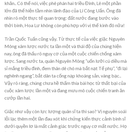
khăn.. Có thể nói, việc phê phán hai triều Đinh, Lê một phần
lớn đã thể hiện tầm nhìn lãnh đạo của Lí Công Uẩn. Ông đã
nhìn rõ một thực tế quan trọng: đất nước đang bước vào
thời bình, Hoa Lư không còn phù hợp với vị thế kinh đô nữa!
Trần Quốc Tuấn cũng vậy. Từ thực tế của việc giặc Nguyên
Mông xâm lược nước ta lần một và thái độ của chúng hiện
nay, ông đã thấu rõ nguy cơ của một cuộc chiến chống xâm
lược. Sang nước ta, quân Nguyên Mông “uốn lưỡi cú diều mà
sỉ mắng triều đình, đem thân dê chó mà bắt nạt Tể phụ”, “đi lại
nghênh ngang”, bắt dân ta cống nạp khoáng sản, vàng bạc..
Vậy rõ ràng, chúng chưa hề thấm thía bài học từ thất bại của
cuộc xâm lược lần một và đang mưu mô cuộc chiến tranh ăn
cướp lần hai.
Giặc như vậy còn lực lượng quân sĩ ta thì sao? Vị nguyên soái
lỗi lạc thêm một lần đau xót khi chứng kiến thực cảnh binh sĩ
dưới quyền lơ là mất cảnh giác trước nguy cơ mất nước. Họ