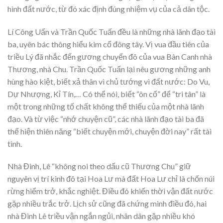
hình đất nước, từ đó xác định đúng nhiệm vụ của cả dân tộc.
Lí Công Uẩn và Trần Quốc Tuấn đều là những nhà lãnh đạo tài
ba, uyên bác thông hiểu kim cổ đông tây. Vị vua đầu tiên của
triều Lý đã nhắc đến gương chuyển đô của vua Bàn Canh nhà
Thương, nhà Chu. Trần Quốc Tuấn lại nêu gương những anh
hùng hào kiệt, biết xả thân vì chủ tướng vì đất nước: Do Vu,
Dự Nhượng, Kỉ Tín,… Có thể nói, biết “ôn cố” để “tri tân” là
một trong những tố chất không thể thiếu của một nhà lãnh
đạo. Và từ việc “nhớ chuyện cũ”, các nhà lãnh đạo tài ba đã
thể hiện thiên năng “biết chuyện mới, chuyện đời nay” rất tài
tình.
Nhà Đinh, Lê “không noi theo dấu cũ Thương Chu” giữ
nguyên vị trí kinh đô tại Hoa Lư mà đất Hoa Lư chỉ là chốn núi
rừng hiểm trở, khắc nghiệt. Điều đó khiến thời vận đất nước
gặp nhiều trắc trở. Lịch sử cũng đã chứng minh điều đó, hai
nhà Đinh Lê triều vận ngắn ngủi, nhân dân gặp nhiều khó