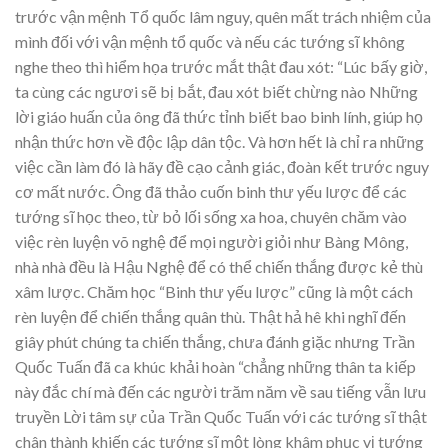
trước vận mệnh Tổ quốc lâm nguy, quên mất trách nhiệm của
mình đối với vận mệnh tổ quốc và nếu các tướng sĩ không
nghe theo thì hiểm họa trước mắt thật đau xót: “Lúc bấy giờ,
ta cùng các ngươi sẽ bị bắt, đau xót biết chừng nào Những
lời giáo huấn của ông đã thức tỉnh biết bao binh lính, giúp họ
nhận thức hơn về độc lập dân tộc. Và hơn hết là chỉ ra những
việc cần làm đó là hãy đề cạo cảnh giác, đoàn kết trước nguy
cơ mất nước. Ông đã thảo cuốn binh thư yếu lược để các
tướng sĩ học theo, từ bỏ lối sống xa hoa, chuyên chăm vào
việc rèn luyện võ nghệ để mọi người giỏi như Bàng Mông,
nhà nhà đều là Hậu Nghệ để có thể chiến thắng được kẻ thù
xâm lược. Chăm học “Binh thư yếu lược” cũng là một cách
rèn luyện để chiến thắng quân thù. Thật hả hê khi nghĩ đến
giây phút chúng ta chiến thắng, chưa đánh giặc nhưng Trần
Quốc Tuấn đã ca khúc khải hoàn “chẳng những thân ta kiếp
này đắc chí mà đến các người trăm năm về sau tiếng vẫn lưu
truyền Lời tâm sự của Trần Quốc Tuấn với các tướng sĩ thật
chân thành khiến các tướng sĩ một lòng khâm phục vị tướng