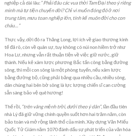
nghiệp cả dài lâu:
” Phải đâu các vua thời Tam Đại theo ý riêng
mình mà tự tiện chuyển dời? Chỉ vì muốn đóng đô ở nơi
trung tâm, mưu toan nghiệp lớn, tính kế muôn đời cho con
cháu…”
Thực vậy, dời đô ra Thăng Long, lợi ích về giao thương kinh
tế đã rõ, còn về quân sự, tuy không có núi non hiềm trở như
Hoa Lư, nhưng vẫn rất thuận tiện về việc giữ nước, giữ
thành. Nếu kẻ xâm lược phương Bắc tấn công bằng đường
sông, thì mỗi con sông là một phòng tuyến, nếu xâm lược
bằng đường bộ, cũng phải băng qua nhiều cầu, nhiều sông,
dân chúng hai bên bờ sông là lực lượng chiến sĩ can cường
sẵn sàng bảo vệ quê hương!
Thế rồi,
“trên vâng mệnh trời, dưới theo ý dân”
, lần đầu tiên
nhà Lý đã giữ vững chính quyền suốt hơn hai trăm năm, còn
bảo toàn và mở rộng lãnh thổ của mình. Xây dựng Văn Miếu
Quốc Tử Giám năm 1070 đánh dấu sự phát triển của văn hóa