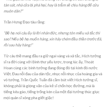
tàn sát, nhà cửa bị phá hại, hay là trẫm sẽ chịu hàng để cứu
muôn dân?”
Trần Hưng Đạo tâu rằng:
“Bệ hạ nói câu ấy là lời nhân đức, nhưng tôn miếu xã tắc thì
sao? Nếu bệ hạ muốn hàng, xin hãy chém đầu thần trước đã,
rồi sau hãy hàng!”
Từ câu thề mang đầu ra giữ ngai vàng và xã tắc, Hịch tướng
sĩ ra đời cùng với Binh thư yếu lược, trong lúc ấy, Thoát
Hoan cùng các binh tướng đang đóng đô tại kinh đô nước
Việt. Đau nỗi đau của dân tộc, nhục nỗi nhục của hoàng gia và
võ tướng, Trần Quốc Tuấn đã cầm bút viết Hịch tướng sĩ,
không phải là giọng văn của kẻ sĩ chốn học đường, mà là
tiếng kêu gào, tiếng trống kèn của một đại tướng thúc giục
mọi quân sĩ xông pha giết giặc!