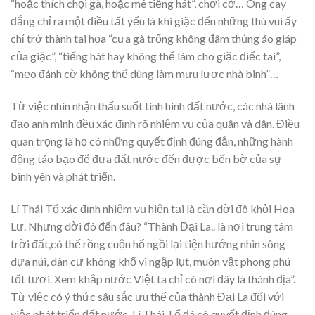
“hoặc thích chọi gà, hoặc mê tiếng hát”, chơi cờ… Ông cay
đắng chỉ ra một điều tất yếu là khi giặc đến những thú vui ấy
chỉ trở thành tai họa “cựa gà trống không đâm thủng áo giáp
của giặc”, “tiếng hát hay không thể làm cho giặc điếc tai”,
“mẹo đánh cờ không thể dùng làm mưu lược nhà binh”…
Từ việc nhìn nhận thấu suốt tình hình đất nước, các nhà lãnh
đạo anh minh đều xác định rõ nhiệm vụ của quân và dân. Điều
quan trọng là họ có những quyết định đúng đắn, những hành
động táo bạo để đưa đất nước đến được bến bờ của sự
bình yên và phát triển.
Lí Thái Tổ xác định nhiệm vụ hiện tại là cần dời đô khỏi Hoa
Lư. Nhưng dời đô đến đâu? “Thành Đại La.. là nơi trung tâm
trời đất,có thế rồng cuộn hổ ngồi lại tiện hướng nhìn sông
dựa núi, dân cư không khổ vì ngập lụt, muôn vật phong phú
tốt tươi. Xem khắp nước Việt ta chỉ có nơi đây là thánh địa”.
Từ việc có ý thức sâu sắc ưu thế của thành Đại La đối với
việc phát triển đất nước, Lí Thái Tổ đã có quyết định đúng