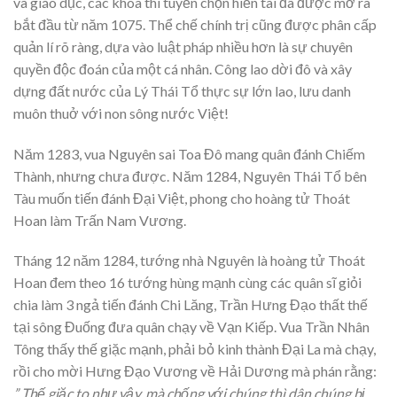
và giáo dục, các khoa thi tuyển chọn hiền tài đã được mở ra
bắt đầu từ năm 1075. Thể chế chính trị cũng được phân cấp
quản lí rõ ràng, dựa vào luật pháp nhiều hơn là sự chuyên
quyền độc đoán của một cá nhân. Công lao dời đô và xây
dựng đất nước của Lý Thái Tổ thực sự lớn lao, lưu danh
muôn thuở với non sông nước Việt!
Năm 1283, vua Nguyên sai Toa Đô mang quân đánh Chiếm
Thành, nhưng chưa được. Năm 1284, Nguyên Thái Tổ bên
Tàu muốn tiến đánh Đại Việt, phong cho hoàng tử Thoát
Hoan làm Trấn Nam Vương.
Tháng 12 năm 1284, tướng nhà Nguyên là hoàng tử Thoát
Hoan đem theo 16 tướng hùng mạnh cùng các quân sĩ giỏi
chia làm 3 ngả tiến đánh Chi Lăng, Trần Hưng Đạo thất thế
tại sông Đuống đưa quân chạy về Vạn Kiếp. Vua Trần Nhân
Tông thấy thế giặc mạnh, phải bỏ kinh thành Đại La mà chạy,
rồi cho mời Hưng Đạo Vương về Hải Dương mà phán rằng:
” Thế giặc to như vậy, mà chống với chúng thì dân chúng bị