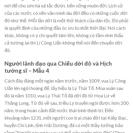
nơi để cho sơn hà xã tắc được bền vững muôn đời. Lịch sử
của các nước có nền văn minh lâu đời đều có những cuộc dời
đô như thế. Mỗi lần dời là một thử thách của dân tộc. Đó phải
là quyết định của những đầu óc ưu tú nhất thời đại. Nói cách
khác, không có ý chí quyết tâm lớn, không có tầm nhìn thấu
cả tương lai thì Lí Công Uẩn không thể nói đến chuyện dời
đô.
Người lãnh đạo qua Chiếu dời đô và Hịch
tướng sĩ – Mẫu 4
Cách đây đúng một ngàn năm trước, năm 1009, vua Lý Công
Uẩn lên ngôi hoàng đế, lấy hiệu là Lý Thái Tổ. Mùa xuân sau
đó là năm 1010, vua Lý Thái Tổ đã dời đô từ Hoa Lư về
Thăng Long. Từ đó về sau, triều Lý truyền ngôi được hơn 200
năm, trong hoàn cảnh đất nước thái bình thịnh trị. Đến
khoảng năm 1231, một người con trai chào đời tại Kiếp Bạc,
huyện Chí Linh, tỉnh Hải Dương, đã có một thầy tướng bảo
rằng:”Người này ngày sau có thể cứu nước giúp đời” (Theo