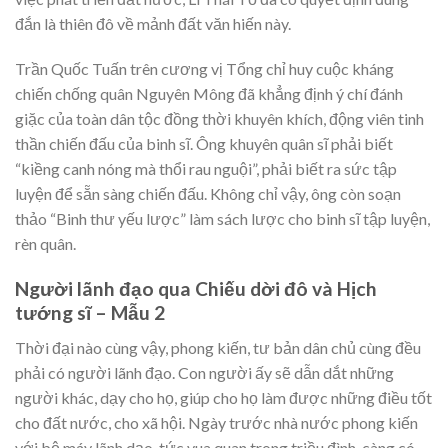
đắn là thiên đô về mảnh đất văn hiến này.
Trần Quốc Tuấn trên cương vị Tổng chỉ huy cuộc kháng
chiến chống quân Nguyên Mông đã khẳng định ý chí đánh
giặc của toàn dân tộc đồng thời khuyên khích, động viên tinh
thần chiến đấu của binh sĩ. Ông khuyên quân sĩ phải biết
“kiềng canh nóng mà thổi rau nguội”, phải biết ra sức tập
luyện để sẵn sàng chiến đấu. Không chỉ vậy, ông còn soạn
thảo “Binh thư yếu lược” làm sách lược cho binh sĩ tập luyện,
rèn quân.
Người lãnh đạo qua Chiếu dời đô và Hịch
tướng sĩ – Mẫu 2
Thời đại nào cùng vậy, phong kiến, tư bản dân chủ cùng đều
phải có người lãnh đạo. Con người ấy sẽ dẫn dắt những
người khác, dạy cho họ, giúp cho họ làm được những điều tốt
cho đất nước, cho xã hội. Ngày trước nhà nước phong kiến
với bộ máy lãnh dạo, tức vua quan trong triều đình, càng có