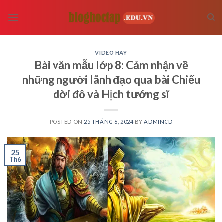
Skip
to
content
VIDEO HAY
Bài văn mẫu lớp 8: Cảm nhận về
những người lãnh đạo qua bài Chiếu
dời đô và Hịch tướng sĩ
POSTED ON
25 THÁNG 6, 2024
BY
ADMINCD
25
Th6