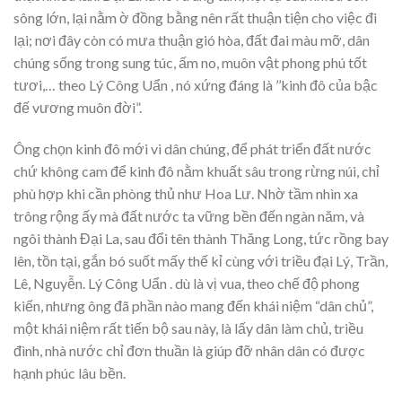
sông lớn, lại nằm ờ đồng bằng nên rất thuận tiện cho việc đi
lại; nơi đây còn có mưa thuận gió hòa, đất đai màu mỡ, dân
chúng sống trong sung túc, ấm no, muôn vật phong phú tốt
tươi,… theo Lý Công Uẩn , nó xứng đáng là ’’kinh đô của bậc
đế vương muôn đời”.
Ông chọn kinh đô mới vì dân chúng, để phát triển đất nước
chứ không cam để kinh đô nằm khuất sâu trong rừng núi, chỉ
phù hợp khi cần phòng thủ như Hoa Lư. Nhờ tầm nhìn xa
trông rộng ấy mà đất nước ta vững bền đến ngàn năm, và
ngôi thành Đại La, sau đổi tên thành Thăng Long, tức rồng bay
lên, tồn tại, gắn bó suốt mấy thế kỉ cùng với triều đại Lý, Trần,
Lê, Nguyễn. Lý Công Uẩn . dù là vị vua, theo chế độ phong
kiến, nhưng ông đã phần nào mang đến khái niệm “dân chủ”,
một khái niệm rất tiến bộ sau này, là lấy dân làm chủ, triều
đình, nhà nước chỉ đơn thuần là giúp đỡ nhân dân có được
hạnh phúc lâu bền.