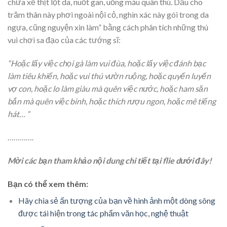
chưa xẻ thịt lột da, nuốt gan, uống máu quân thù. Dẫu cho
trăm thân này phơi ngoài nội cỏ, nghìn xác này gói trong da
ngựa, cũng nguyện xin làm” bằng cách phân tích những thú
vui chơi sa đạo của các tướng sĩ:
“Hoặc lấy việc chọi gà làm vui đùa, hoặc lấy việc đánh bạc
làm tiêu khiển, hoặc vui thú vườn ruộng, hoặc quyến luyến
vợ con, hoặc lo làm giàu mà quên việc nước, hoặc ham săn
bắn mà quên việc binh, hoặc thích rượu ngon, hoặc mê tiếng
hát… “
………….
Mời các bạn tham khảo nội dung chi tiết tại flie dưới đây!
Bạn có thể xem thêm:
Hãy chia sẻ ấn tượng của bạn về hình ảnh một dòng sông
được tái hiện trong tác phẩm văn học, nghệ thuật