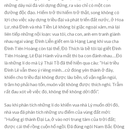
những dây núi đá vôi dựng đứng, ra vào chỉ có một con
đường độc đạo. Hiểm trở thì hiểm trở thật, song không có
lợi cho việc xây dựng triều đại và phát triển đất nước, ở Hoa
Lư, nhà Đinh và nhà Tiền Lê không bị giặc ngoại xâm, mà lại
liên tiếp những nội loạn: vua tôi, cha con, anh em tranh giành
nhau ngai vàng: Đinh Liễn giết em là Hạng Lang khi vua cha
Đinh Tiên Hoàng còn tại thế, Đô Thích là bề tôi lại giết Đinh
Tiên Hoàng, Lê Đại Hành vừa mất thì ba con đánh nhau….Đó
là những lí do mà Lý Thái Tồ đã thể hiện qua câu: “Hai triều
Đinh Lê vẫn theo ý riêng mình…cứ đóng yên thành ở đây,
khiến cho triều đại không được lâu bền, số vận ngắn ngùi,
trăm họ phải hao tổn, muôn vật không được thích nghi. Trẫm
rất đau xót về việc đó, không thể không dời đổi”.
Sau khi phân tích những lí do khiến vua nhà Lý muốn dời đô,
nhà vua đã phân tích những ưu điểm của vùng đất mới:
“Huống gì thành Đại La, ở vào nơi trung tâm của trời đất;
được cái thế rồng cuộn hổ ngồi. Đã đúng ngôi Nam Bắc Đông