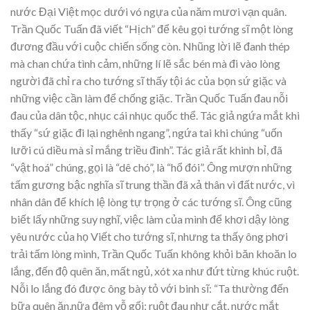
nước Đại Việt mọc dưới vó ngựa của năm mươi vạn quân.
Trần Quốc Tuấn đã viết “Hịch” để kêu gọi tướng sĩ một lòng
đương đầu với cuộc chiến sống còn. Nhũng lời lẽ đanh thép
mà chan chứa tình cảm, những lí lẽ sắc bén mà đi vào lòng
người đã chỉ ra cho tướng sĩ thấy tội ác của bọn sứ giặc và
những việc cần làm để chống giặc. Trần Quốc Tuấn đau nỗi
đau của dân tộc, nhục cái nhục quốc thể. Tác giả ngứa mắt khi
thấy “sứ giặc đi lại nghênh ngang”, ngứa tai khi chúng “uốn
lưỡi cú diều mà sỉ mắng triều đình”. Tác giả rất khinh bỉ, đã
“vật hoá” chúng, gọi là “dê chó”, là “hổ đói”. Ông mượn những
tấm gương bậc nghĩa sĩ trung thần đã xả thân vì đất nước, vì
nhân dân để khích lệ lòng tự trọng ở các tướng sĩ. Ông cũng
biết lấy những suy nghĩ, việc làm của mình để khơi dậy lòng
yêu nước của họ Viết cho tướng sĩ, nhưng ta thấy ông phơi
trải tấm lòng mình, Trần Quốc Tuấn không khỏi băn khoăn lo
lắng, đến độ quên ăn, mất ngủ, xót xa như đứt từng khúc ruột.
Nỗi lo lắng đó được ông bày tỏ với binh sĩ: “Ta thường đến
bữa quên ăn,nữa đêm vỗ gối; ruột đau như cắt, nước mắt