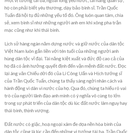
Một vị tướng tài ba, ngoài lòng yêu nước, tài năng quân sự,
họ còn phải biết yêu thương, dạy bảo binh sĩ. Trần Quốc
Tuấn đã hội tụ đủ những yếu tố đó. Ông luôn quan tâm, chia
sẻ, xem binh sĩ như những người anh em khi xông pha trận
mạc cũng như khi thái bình.
Lịch sử hàng ngàn năm dựng nước và giữ nước của dân tộc
Việt Nam luôn gắn liền với tên tuổi của những người anh
hùng dân tộc vĩ đại. Tài năng kiệt xuất và đức độ cao cả của
họ đã có ảnh hưởng quyết định đến vận mệnh đất nước. Đọc
lại áng văn Chiếu dời đô của Lí Công Uẩn và Hịch tướng sĩ
của Trần Quốc Tuấn, chúng ta thấy sáng ngời nhân cách và
hành động vì dân vì nước của họ. Qua đó, chúng ta hiểu rõ vai
trò của người lãnh đạo anh minh có ý nghĩa vô cùng to lớn
trong sự phát triển của dân tộc dù lúc đất nước lâm nguy hay
thái bình, thịnh vượng.
Đất nước có giặc, hoạ ngoại xâm đe dọa nền hòa bình của
dân tộc cũng là lúc cần đến những vị tướng tài ba. Trần Quốc