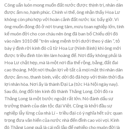
Công uẩn luôn mong muốn đất nước được thịnh trị, nhân dân
được ấm no, hạnh phúc. Chính vì thế, ông nhận thấy Hoa Lư
không còn phù hợp với hoàn cảnh đất nước lúc bấy giờ. Vì
ông muốn đóng đô ở nơi trung tâm, mưu toan nghiệp lớn, tính
kế muôn đời cho con cháu nên ông đã ban bố Chiếu dời đô
vào năm 1010 để “trên vâng mệnh trời dưới theo ý dân ”, tỏ
bày ý định rời kinh đô cũ từ Hoa Lư (Ninh Bình) khi ông mới
được triều đình tôn lên làm hoàng đế. Nơi đấy không phải là
Hoa Lư chật hẹp, mà là một nơi địa thế rộng, bằng, đất đai
cao thoáng. Một nơi thuận lợi về tất cả mọi mặt thì nhân dân
được ấm no, thanh bình, việc dời đô đã hợp với thiên thời địa
lợi nhân hòa. Nơi ấy là thành Đại La (tức Hà Nội ngày nay).
Sau đó, ông đổi tên kinh đô thành Thăng Long. Dời đô ra
Thăng Long là một bước ngoặt rất lớn. Nó đánh dấu sự
trưởng thành của dân tộc đại Việt. Cũng là khởi đầu sự
nghiệp lẫy lừng của nhà Lí – triều đại có ý nghĩa hết sức quan
trọng đưa văn hiến của nước nhà đến đỉnh cao vòi vọi. Kinh
đô Thăng Long quả là cái nối lập để nghiệp cho muôn đời là