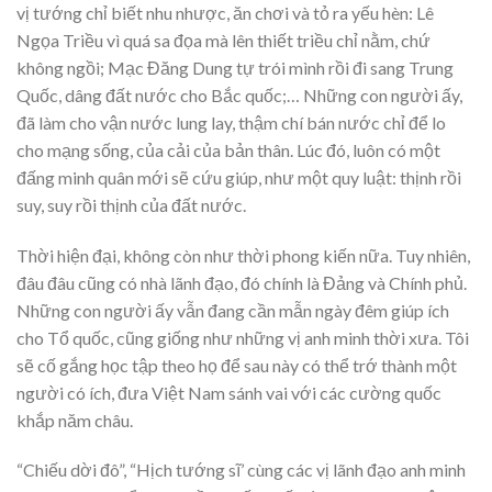
vị tướng chỉ biết nhu nhược, ăn chơi và tỏ ra yếu hèn: Lê
Ngọa Triều vì quá sa đọa mà lên thiết triều chỉ nằm, chứ
không ngồi; Mạc Đăng Dung tự trói mình rồi đi sang Trung
Quốc, dâng đất nước cho Bắc quốc;… Những con người ấy,
đã làm cho vận nước lung lay, thậm chí bán nước chỉ để lo
cho mạng sống, của cải của bản thân. Lúc đó, luôn có một
đấng minh quân mới sẽ cứu giúp, như một quy luật: thịnh rồi
suy, suy rồi thịnh của đất nước.
Thời hiện đại, không còn như thời phong kiến nữa. Tuy nhiên,
đâu đâu cũng có nhà lãnh đạo, đó chính là Đảng và Chính phủ.
Những con người ấy vẫn đang cần mẫn ngày đêm giúp ích
cho Tổ quốc, cũng giống như những vị anh minh thời xưa. Tôi
sẽ cố gắng học tập theo họ để sau này có thể trớ thành một
người có ích, đưa Việt Nam sánh vai với các cường quốc
khắp năm châu.
“Chiếu dời đô”, “Hịch tướng sĩ’ cùng các vị lãnh đạo anh minh