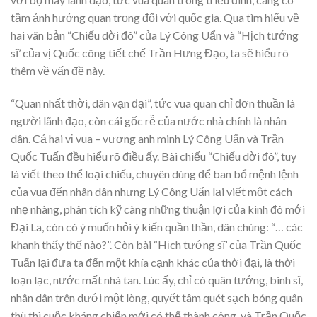
tầm ảnh hưởng quan trọng đối với quốc gia. Qua tìm hiểu về
hai vãn bản “Chiếu dời đô” của Lý Công Uẩn và “Hịch tướng
sĩ’ của vị Quốc công tiết chế Trần Hưng Đạo, ta sẽ hiểu rõ
thêm về vấn đề này.
“Quan nhất thời, dân vạn đại”, tức vua quan chỉ đơn thuần là
người lãnh đạo, còn cái gốc rễ của nước nhà chính là nhân
dân. Cả hai vị vua – vương anh minh Lý Công Uẩn và Trần
Quốc Tuấn đều hiểu rõ điều ấy. Bài chiếu “Chiếu dời đô”, tuy
là viết theo thể loại chiếu, chuyên dùng để ban bổ mệnh lệnh
của vua đến nhân dân nhưng Lý Công Uẩn lại viết một cách
nhẹ nhàng, phân tích kỹ càng những thuận lợi của kinh đô mới
Đại La, còn có ý muốn hỏi ý kiến quần thần, dân chúng: “… các
khanh thấy thế nào?”. Còn bài “Hịch tướng sĩ’ của Trần Quốc
Tuấn lại đưa ta đến một khía cạnh khác của thời đại, là thời
loạn lạc, nước mất nhà tan. Lúc ấy, chỉ có quân tướng, binh sĩ,
nhân dân trên dưới một lòng, quyết tâm quét sạch bóng quân
thù thì cuộc kháng chiến mới có thể thành công, và Trần Quốc