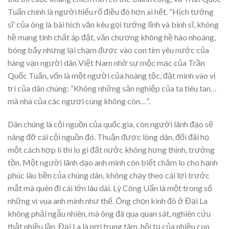
Tuấn chính là người hiểu rổ điều đó hơn ai hết. “Hịch tướng
sĩ’ của ông là bài hịch văn kêu gọi tướng lĩnh và binh sĩ, không
hề mang tính chất áp đặt, văn chương không hề hào nhoáng,
bóng bẩy nhưng lại chạm được vào con tim yêu nước của
hàng vạn người dân Việt Nam nhờ sự mộc mạc của Trần
Quốc Tuấn, vốn là một người của hoàng tộc, đặt minh vào vị
trí của dân chúng: “Không những sản nghiệp của ta tiêu tan…
mà nhà của các ngươi cùng không còn…”.
Dân chúng là cội nguồn của quốc gia, còn người lãnh đạo sẽ
nâng đỡ cái cội nguồn đó. Thuận được lòng dân, đối đãi họ
một cách hợp lí thì lo gì đất nước không hưng thịnh, trường
tồn. Một người lãnh dạo anh minh còn biết chăm lo cho hạnh
phúc lâu bền của chúng dân, không chạy theo cái lợi trước
mắt mà quên đi cái lớn lâu dài. Lý Công Uẩn là một trong số
những vị vua anh minh như thế. Ông chọn kinh đô ở Đại La
không phải ngẫu nhiên, mà ông đã qua quan sát, nghiên cứu
thật nhiều lần. Đại La là nơi trung tâm, hội tụ của nhiều con