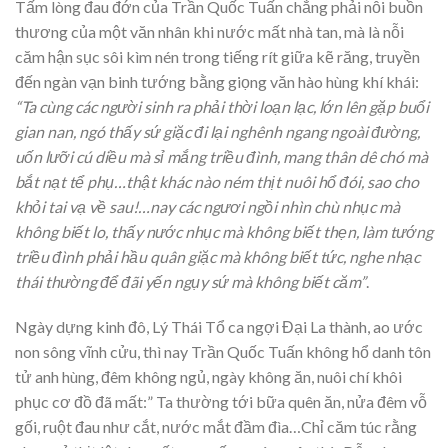
Tấm lòng đau đớn của Trần Quốc Tuấn chẳng phải nỗi buồn
thương của một văn nhân khi nước mất nhà tan, mà là nỗi
căm hận sục sôi kìm nén trong tiếng rít giữa kẽ răng, truyền
đến ngàn vạn binh tướng bằng giọng văn hào hùng khí khái:
“Ta cùng các người sinh ra phải thời loạn lạc, lớn lên gặp buổi
gian nan, ngó thấy sứ giặc đi lại nghênh ngang ngoài đường,
uốn lưỡi cú diều mà sỉ mắng triều đình, mang thân dê chó mà
bắt nạt tể phụ…thật khác nào ném thịt nuôi hổ đói, sao cho
khỏi tai vạ về sau!…nay các ngươi ngồi nhìn chù nhục mà
không biết lo, thấy nước nhục mà không biết thẹn, làm tướng
triều đình phải hầu quân giặc mà không biết tức, nghe nhạc
thái thường để đãi yến ngụy sứ mà không biết căm”
.
Ngày dựng kinh đô, Lý Thái Tổ ca ngợi Đại La thành, ao ước
non sông vĩnh cửu, thì nay Trần Quốc Tuấn không hổ danh tôn
tử anh hùng, đêm không ngủ, ngày không ăn, nuôi chí khôi
phục cơ đồ đã mất:” Ta thường tới bữa quên ăn, nửa đêm vỗ
gối, ruột đau như cắt, nước mắt đầm đìa…Chỉ căm túc rằng