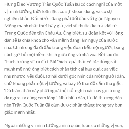
Hưng Đạo Vương Trần Quốc Tuấn lại có cách nghĩ của một
vị minh tướng thời loạn lạc: có sự khoan dung, và có sự
nghiêm khắc. Đất nước đang phải đối đầu với giặc Nguyên –
Mông mạnh nhất thời bấy giờ, với sổ thuộc địa trải dài từ
Trung Quốc đến tận Châu Âu. Ông biết, sự đoàn kết với lòng
dân sẽ là chìa khoá cho vận mệnh đang lâm nguy của nước
nhà. Chính ông đã đi đầu trong việc đoàn kết mọi người, bàng
cách gỡ bỏ mọi hiềm khích giữa ông và nhà vua. Rồi sau đó.
“Hịch tướng sĩ” ra đời. Bài “hịch” quả thật có tác động rất
mạnh mẽ nhờ ông biết cách phân tích cái hậu quả của việc
nhu nhược, yếu đuối, sợ hãi dưới góc nhìn của một người dân,
chứ không phải một vị tướng và bày tỏ thái độ căm thù giặc:
‘Dù trăm thân này phơi ngoài nội cỏ, nghìn xác này gói trong
da ngựa, ta cũng cam lòng”. Nhờ hiểu dân, từ đó thương dân
nên Trần Quốc Tuấn đã cầm được phần thắng trong tay bọn
giặc mạnh nhất.
Ngoài những vị minh tướng, minh quân, luôn có những vị vua,