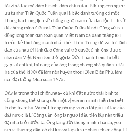
tài vì xã tắc mà dám hi sinh, dám chiến đấu. Những con người
ưu tú như Trần Quốc Tuấn quả là bậc danh tướng có một
không hai trong lịch sử chống ngoại xâm của dân tộc. Lịch sử
đã chứng minh điều mà Trần Quốc Tuấn đã nói. Cùng với sự
đồng lòng toàn dân toàn quân, Việt Nam đã dành thắng lợi
trước kẻ thù hùng mạnh nhất thời kì đó. Trong đó vai trò lãnh
đạo của người lãnh đạo đóng vai trò quyết định, ông được
nhân dân Việt Nam tôn thờ gọi là Đức Thánh Trân. Ta bắt
gặp lại chí khí, tài năng của ông trong những nhà quân sự tài
ba của thế kỉ XX đã làm nên huyền thoại Điện Biên Phủ, làm
nên đại thắng Mùa xuân 1975.
Đấy là trong thời chiến, ngay cả khi đất nước thái bình ta
cũng không thể không cần một vị vua anh minh, hiền tài biết
lo cho trăm họ. Và một trong những vị vua tài giỏi, lỗi lạc của
đất nước là Lí Công uẩn, ông là người đầu tiên lập nên triều
đại nhà Lí ở nước ta. Ông là người thông minh, nhân ái, yêu
nước thương dân, có chí lớn và lập được nhiều chiến công. Lí