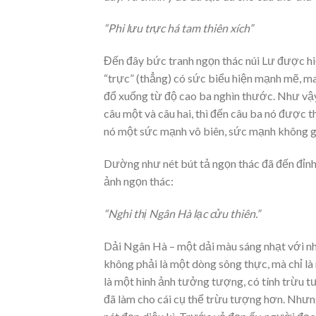
“Phi lưu trực há tam thiên xích”
Đến đây bức tranh ngọn thác núi Lư được hi
“trực” (thẳng) có sức biểu hiện mạnh mẽ, m
đổ xuống từ độ cao ba nghìn thước. Như vậy,
câu một và câu hai, thì đến câu ba nó được 
nó một sức mạnh vô biên, sức mạnh không g
Dường như nét bút tả ngọn thác đã đến đỉnh
ảnh ngọn thác:
“Nghi thị Ngân Hà lạc cửu thiên.”
Dải Ngân Hà – một dải màu sáng nhạt với nh
không phải là một dòng sông thực, mà chỉ l
là một hình ảnh tưởng tượng, có tính trừu t
đã làm cho cái cụ thể trừu tượng hơn. Nhưn