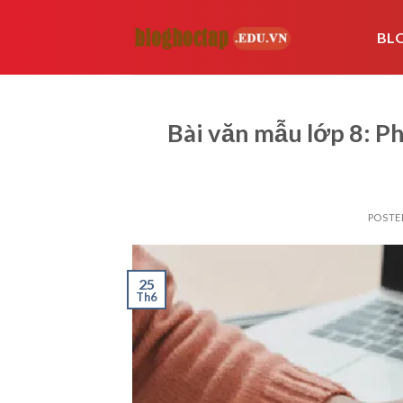
Skip
to
BL
content
Bài văn mẫu lớp 8: Ph
POSTE
25
Th6