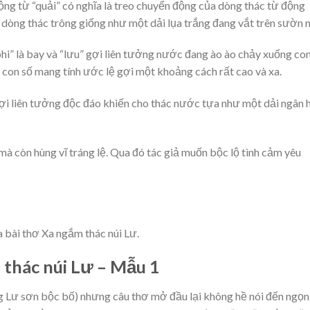
ộng từ “quải” có nghĩa là treo chuyển động của dòng thác từ động
 dòng thác trông giống như một dải lụa trắng đang vắt trên sườn n
hi” là bay và “lưu” gợi liên tưởng nước đang ào ào chảy xuống co
à con số mang tính ước lệ gợi một khoảng cách rất cao và xa.
gợi liên tưởng độc đáo khiến cho thác nước tựa như một dải ngân 
mà còn hùng vĩ tráng lệ. Qua đó tác giả muốn bộc lộ tình cảm yêu
a bài thơ Xa ngắm thác núi Lư.
 thác núi Lư – Mẫu 1
g Lư sơn bộc bố) nhưng câu thơ mở đầu lại không hề nói đến ngọn