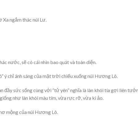
hơ Xa ngắm thác núi Lư.
hác nước, sẽ có cái nhìn bao quát và toàn diện.
ô” ý chỉ ánh sáng của mặt trời chiếu xuống núi Hương Lô.
ràn đầy sức sống cùng với “tử yên” nghĩa là làn khói tía gợi liên tưở
giống như làn khói màu tím, vừa rực rỡ, vừa kì ảo.
 thơ mộng của núi Hương Lô.