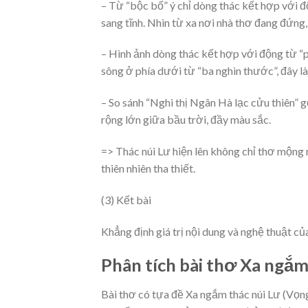
– Từ “bộc bố” ý chỉ dòng thác kết hợp với đ
sang tĩnh. Nhìn từ xa nơi nhà thơ đang đứng,
– Hình ảnh dòng thác kết hợp với động từ “p
sông ở phía dưới từ “ba nghìn thước”, đây l
– So sánh “Nghi thị Ngân Hà lạc cửu thiên” 
rộng lớn giữa bầu trời, đầy màu sắc.
=> Thác núi Lư hiện lên không chỉ thơ mộng 
thiên nhiên tha thiết.
(3) Kết bài
Khẳng định giá trị nội dung và nghệ thuật củ
Phân tích bài thơ Xa ngắm
Bài thơ có tựa đề Xa ngắm thác núi Lư (Vọn