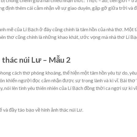
bị chông chênh giữa hai chiều nhận thức: Thực – ảo; tiên giới – tr
ẳng định thêm cái cảm nhận về sự giao duyên, gặp gỡ giữa trời và 
nh mẽ của Lí Bạch ở đây cũng chính là tâm hồn của nhà thơ. Một 
nên thơ cũng chính là những khao khát, ước vọng mà nhà thơ Lí Bạ
 thác núi Lư – Mẫu 2
phong cách thơ phóng khoáng, thể hiện một tâm hồn yêu tự do, yêu
uôn khiến người đọc cảm nhận được sự trong lành và kì vĩ. Bài thơ
 nói lên tình yêu thiên nhiên của Lí Bạch đồng thời ca ngợi sự kì vĩ
 và đầy táo bạo về hình ảnh thác núi Lư.