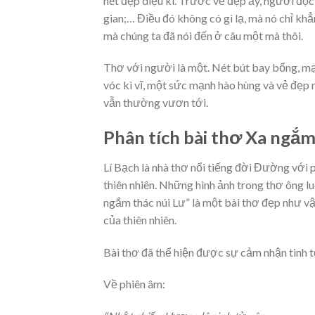
nét đẹp diệu kì. Trước vẻ đẹp ấy, người đọc 
gian;… Điều đó không có gì lạ, mà nó chỉ kh
mà chúng ta đã nói đến ở câu một mà thôi.
Thơ với người là một. Nét bút bay bổng, mạ
vóc kì vĩ, một sức mạnh hào hùng và vẻ đẹp 
vẫn thường vươn tới.
Phân tích bài thơ Xa ngắm
Lí Bạch là nhà thơ nổi tiếng đời Đường với 
thiên nhiên. Những hình ảnh trong thơ ông l
ngắm thác núi Lư” là một bài thơ đẹp như vậy,
của thiên nhiên.
Bài thơ đã thể hiện được sự cảm nhận tinh tế
Về phiên âm: