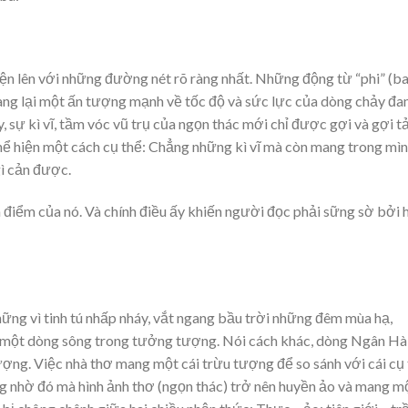
ện lên với những đường nét rõ ràng nhất. Những động từ “phi” (ba
ang lại một ấn tượng mạnh về tốc độ và sức lực của dòng chảy đa
 sự kì vĩ, tầm vóc vũ trụ của ngọn thác mới chỉ được gợi và gợi t
thể hiện một cách cụ thể: Chẳng những kì vĩ mà còn mang trong mì
ì cản được.
 điểm của nó. Và chính điều ấy khiến người đọc phải sững sờ bởi 
ững vì tinh tú nhấp nháy, vắt ngang bầu trời những đêm mùa hạ,
à một dòng sông trong tưởng tượng. Nói cách khác, dòng Ngân Hà
ượng. Việc nhà thơ mang một cái trừu tượng để so sánh với cái cụ
g nhờ đó mà hình ảnh thơ (ngọn thác) trở nên huyền ảo và mang m