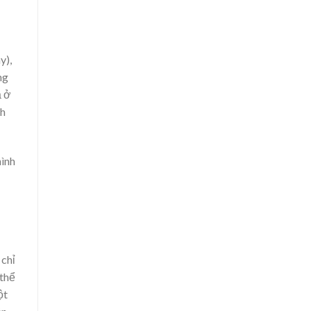
y),
ng
ả ở
nh
hình
 chỉ
 thể
ột