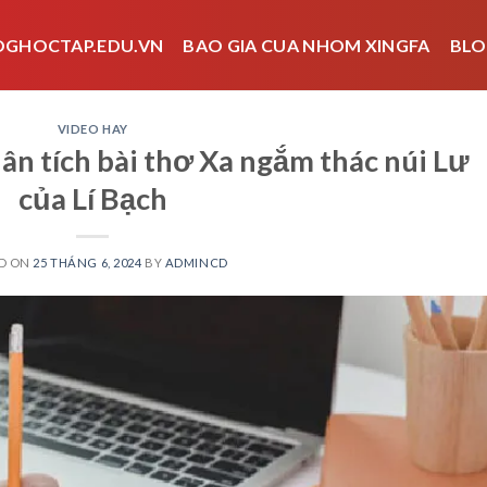
OGHOCTAP.EDU.VN
BAO GIA CUA NHOM XINGFA
BLO
VIDEO HAY
ân tích bài thơ Xa ngắm thác núi Lư
của Lí Bạch
D ON
25 THÁNG 6, 2024
BY
ADMINCD