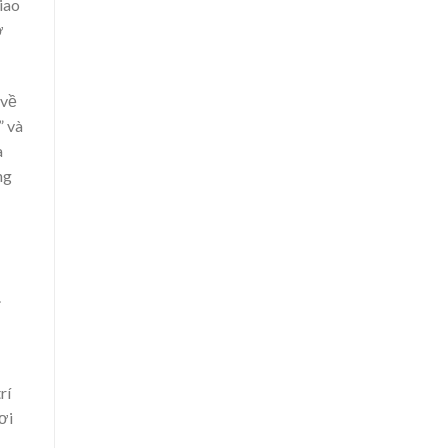
giao
ở
 về
” và
a
ng
.
rí
ơi