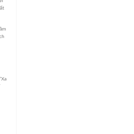
ần
đất
tầm
ch
 “Xa