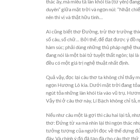
thác ấy, mà miêu tả làn khói tía (tử yên) đan
duyên” giữa mặt trời và ngọn núi: “Nhật ch
nên thi vị và thật hữu tình…
Ai cũng biết thơ Đường, trừ thơ trường thi
số câu, số chữ… Bởi thế, để đạt được ý đồ n
hàm súc; phải dùng những thủ pháp nghệ thu
đang nói là một bài tứ tuyệt thất ngôn; lại 
đều có một giá trị nghệ thuật nhất định.
Quả vậy, đọc lại câu thơ ta không chỉ thấy m
ngọn Hương Lô kia. Dưới mặt trời đang tỏa
ngút tỏa những làn khói tía vào vũ trụ. Hươ
Vậy thì ở câu thơ này, Lí Bạch không chỉ tả,
Nếu như câu một là gợi thì câu hai lại tả, 
thơ: Đứng từ xa mà nhìn lại thì ngọn thác như
tưởng tượng của người đọc về thế dựng đứng
đây. Và chính ý đó đã tạo đà cho câu thơ thứ