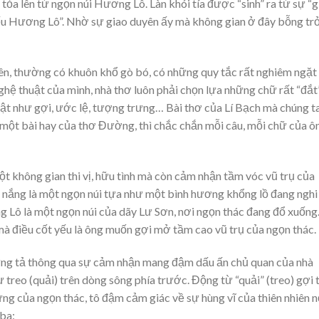
g tỏa lên từ ngọn núi Hương Lô. Làn khói tía được “sinh” ra từ sự “
iếu Hương Lô”. Nhờ sự giao duyên ấy mà không gian ở đây bỗng tr
ên, thường có khuôn khổ gò bó, có những quy tắc rất nghiêm ngặt
ghệ thuật của mình, nhà thơ luôn phải chọn lựa những chữ rất “đắt
ật như gợi, ước lệ, tượng trưng… Bài thơ của Lí Bạch mà chúng t
là một bài hay của thơ Đường, thì chắc chắn mỗi câu, mỗi chữ của ô
ột không gian thi vị, hữu tình mà còn cảm nhận tầm vóc vũ trụ của
 nắng là một ngọn núi tựa như một bình hương khổng lồ đang nghi
ng Lô là một ngọn núi của dãy Lư Sơn, nơi ngọn thác đang đổ xuống
 mà điều cốt yếu là ông muốn gợi mở tầm cao vũ trụ của ngọn thác.
nhưng tả thông qua sự cảm nhận mang đậm dấu ấn chủ quan của nhà
 treo (quải) trên dòng sông phía trước. Động từ “quải” (treo) gợi t
 của ngọn thác, tô đậm cảm giác về sự hùng vĩ của thiên nhiên n
 ba: