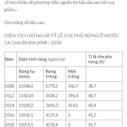
số khó khăn về phương tiện, nguồn lợi hải sản ven bờ suy
giảm,…
Cho bảng số liệu sau:
DIỆN TÍCH RỪNG VÀ TỶ LỆ CHE PHỦ RỪNG Ở NƯỚC
TA, GIAI ĐOẠN 2008 – 2018
Tỉ lệ che phủ
Năm
Diện tích rừng
(nghìn ha)
rừng
(%)
Rừng tự
Rừng
Mới
nhiên
trồng
trồng
2008
10348,6
2770,2
342,7
38,7
2012
10423,8
3438,2
398,4
40,7
2014
10100,2
3696,3
414,1
40,4
2016
10242,1
4135,6
0
41,2
2018
10255,5
4235,8
0
41,7