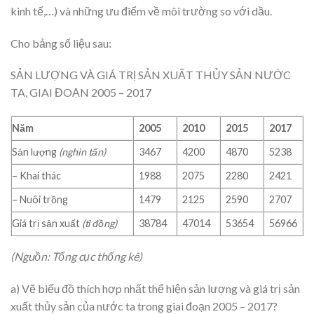
kinh tế,…) và những ưu điểm về môi trường so với dầu.
Cho bảng số liệu sau:
SẢN LƯỢNG VÀ GIÁ TRỊ SẢN XUẤT THỦY SẢN NƯỚC
TA, GIAI ĐOẠN 2005 – 2017
Năm
2005
2010
2015
2017
Sản lượng
(nghìn tấn)
3467
4200
4870
5238
– Khai thác
1988
2075
2280
2421
– Nuôi trồng
1479
2125
2590
2707
Giá trị sản xuất
(tỉ đồng)
38784
47014
53654
56966
(Nguồn: Tổng cục thống kê)
a) Vẽ biểu đồ thích hợp nhất thể hiện sản lượng và giá trị sản
xuất thủy sản của nước ta trong giai đoạn 2005 – 2017?