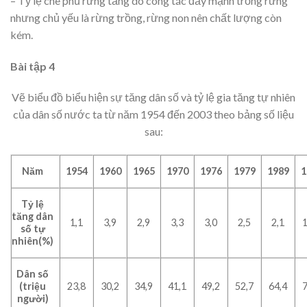
– Tỷ lệ che phủ rừng tăng do công tác đẩy mạnh trồng rừng
nhưng chủ yếu là rừng trồng, rừng non nên chất lượng còn
kém.
Bài tập 4
Vẽ biểu đồ biểu hiện sự tăng dân số và tỷ lệ gia tăng tự nhiên
của dân số nước ta từ năm 1954 đến 2003 theo bảng số liệu
sau:
Năm
1954
1960
1965
1970
1976
1979
1989
1
Tỷ lệ
tăng dân
1,1
3,9
2,9
3,3
3,0
2,5
2,1
1
số tự
nhiên(%)
Dân số
(triệu
23,8
30,2
34,9
41,1
49,2
52,7
64,4
7
người)