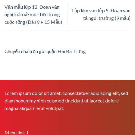
Văn mẫu lớp 12: Đoạn văn
Tập làm văn lớp 5: Đoạn văn
nghị luận về mục tiêu trong
tả ngôi trường (9 mẫu)
cuộc sống (Dàn ý + 15 Mẫu)
Chuyển nhà trọn gói quận Hai Bà Trưng
Lorem ipsum dolor sit amet, consectetuer adipiscing elit, sed
diam nonummy nibh euismod tincidunt ut laoreet dolore
magna aliquam erat volutpat.
Menu link 1