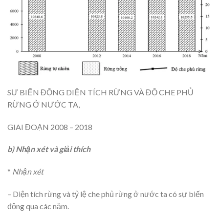
SỰ BIẾN ĐỘNG DIỆN TÍCH RỪNG VÀ ĐỘ CHE PHỦ
RỪNG Ở NƯỚC TA,
GIAI ĐOẠN 2008 – 2018
b) Nhận xét và giải thích
*
Nhận xét
– Diện tích rừng và tỷ lệ che phủ rừng ở nước ta có sự biến
động qua các năm.