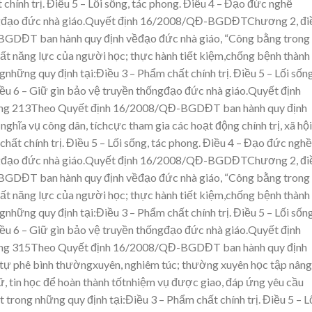
chính trị.
Điều 5 – L
ối sống, tác phong
.
Điều 4 – Đạo đứ
c nghề
gđạo đức nhà giáo.Quyết định 16/2008/QĐ-
BGDĐTChương 2, đi
-BG
DĐT ban hành quy định v
ềđạo đức nhà giáo, “Công
bằng trong
ất năng lực của ngư
ời học; thực hành tiết kiệm,chống bệnh thành
ongnhững quy
định tại:Điều 3 – Phẩm chất chính trị.
Điều 5 – L
ối sống
ều 6 – Gi
ữ gìn bảo v
ệ truyền thốngđạo đức nhà giáo.Quyết định
ng
213Theo Quyết định 16/2008/QĐ-BG
DĐT ban hành quy định
 ng
hĩa vụ công
dân, tíchcực tham gia các hoạt động chính trị, xã hội”
hất chính trị.
Điều 5 – L
ối sống, tác phong
.
Điều 4 – Đạo đứ
c nghề
gđạo đức nhà giáo.Quyết định 16/2008/QĐ-
BGDĐTChương 2, đi
-BG
DĐT ban hành quy định v
ềđạo đức nhà giáo, “Công
bằng trong
ất năng lực của ngư
ời học; thực hành tiết kiệm,chống bệnh thành
ongnhững quy
định tại:Điều 3 – Phẩm chất chính trị.
Điều 5 – L
ối sống
ều 6 – Gi
ữ gìn bảo v
ệ truyền thốngđạo đức nhà giáo.Quyết định
ng
315Theo Quyết định 16/2008/QĐ-BG
DĐT ban hành quy định
 tự phê bình thườngxuyên, nghi
êm túc; thường xuyên học tập nâng
, ti
n học để hoàn thành tốtnhiệm v
ụ được giao, đáp ứng
yêu cầu
ột trong những
quy đị
nh tại:Điều 3 – Phẩm chất chính trị.
Điều 5 – L