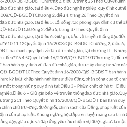
 16/2008/QĐ-
BGDĐTChương 2, điều 3, trang
25Theo
Quyết
định
đạo
đức
nhà
giáo,
tại điều
4.
Đạo
đức
nghề
nghiệp, quy
định
cụthể
/2008/QĐ-
BGDĐTChương 2, điều 4, trang
26Theo Quyết định
đạo đức nhà giáo, tại đi
ều 5. Lối sống
, tác phong, quy đị
nh cụ thểb
/QĐ-
BGDĐTChương 2, điều 5, trang
37Theo Quyết định
đạo đức nhà giáo, tại đi
ều 6.
Giữ g
ìn, bảo vệ truyền thống đạođức
ục?9
10
11
12Quyết định 16/2008/QĐ-
BGDĐTChương 2, điều 6,
DĐT ban hành quy định v
ềđạo đức nhà giáo, tại chương
II – Nhữn
ều điều?7
6
4
5Quyết định 16/2008/QĐ-
BGDĐTChương 2, điều 6
ban hành quy đị
nh về đạo đứcnhà giáo, được áp dụng
từ năm nà
/QĐ-
BGDĐT10Theo Quyết định 16/2008/QĐ-BG
DĐT ban hành
chức k
ỷ luật, chấp hành nghi
êmsự điều động, phân công
của tổ chứ
à một trong những quy
định tại:Điều 3 – Phẩm chất chính trị.
Điều 
nghi
ệp.Điều 6 – Gi
ữ gìn bảo v
ệ truyền thốngđạo đức nhà giáo.Qu
 trang
211Theo Quyết định 16/2008/QĐ-BG
DĐT ban hành quy
 chỉnh chủ trư-ơng
, đườnglối, chính sách của Đảng, pháp luật của
định của pháp luật. Không
ngừng
họctập, rèn luyện nâng cao trình
i
ảng dạy, g
iáo dục và đáp ứng
yêu cầu nhiệm
vụ đượcgiao”. là m
ột