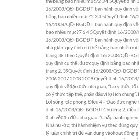
thểbằng bao nhiều mục?2
3
4
5Quyết định
16/2008/QĐ-BGDĐ
T
ban
hành
quy
định
về
bằng bao nhiều mục?2
3
4
5Quyết định 16
16/2008/QĐ-BG
DĐT ban hành quy định v
ề
bao nhiều mục?7
6
4
5Quyết định 16/2008
16/2008/QĐ-BG
DĐT ban hành quy định v
ề
nhà giáo, quy
định cụ thể bằng bao nhiều m
trang
38Theo Quyết định 16/2008/QĐ-BG
quy
định cụ thể, đượcquy định bằng
bao nhi
trang 2, 39Quyết định 16/2008/QĐ-
BGDĐT 
2006
2007
2008
2009
Quyết định 16/2008
quy định v
ềđạo đức nhà giáo, “Có ý thức tổ 
có ý thức tập thể, phấn đấuvì lợi ích chung”. l
L
ối sống, tác phong
.
Điều 4 – Đạo đứ
c nghề 
định 16/2008/QĐ-
BGDĐTChương 2, điều 3,
định v
ềđạo đức nhà giáo, “Chấp hành ng
hiêm
Nhà nư-
ớc; thi hànhnhiệm v
ụ theo đúng quy 
lý luận chính trị để vận dụng
vàohoạt động g