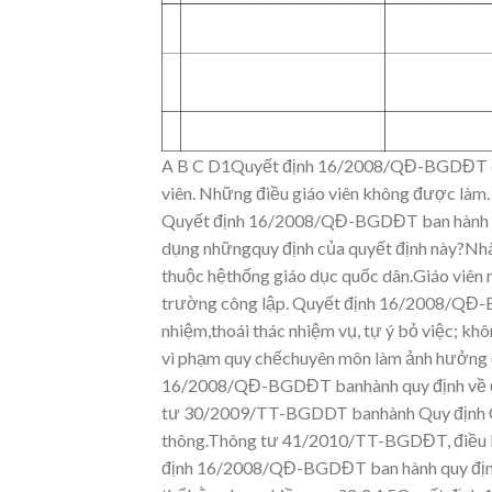
A
B
C
D1Quyết định 16/2008/QĐ-
BGDĐT q
v
iên.
Những đi
ều giáo v
iên không
được làm.
Quyết định 16/2008/QĐ-BG
DĐT ban hành 
dụng những
quy định của quy
ết định này?Nh
thuộc hệthống gi
áo dục quốc dân.Giáo vi
ên 
trường công lập.
Quyết định 16/2008/QĐ-
nhiệm,thoái thác nhiệm vụ, tự ý bỏ v
iệc; kh
vi
phạm quy chếchuyên môn làm
ảnh hưởng 
16/2008/QĐ-
BGDĐT banhành quy định v
ề 
tư 30/2009/TT-BGDDT banhành Quy định 
thông.Thông tư 41/2010/TT-BGDĐT, điều l
định 16/2008/QĐ-BG
DĐT ban hành quy địn