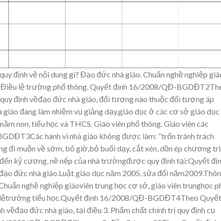
uy đị
nh về nội dung
gì?
Đạo đức nhà gi
áo.
Chuẩn nghề ng
hiệp giá
Điều lệ trường phổ thông
.
Quyết định 16/2008/QĐ-
BGDĐT2Th
quy định v
ềđạo đức nhà giáo, đối
tượng nào thuộc đối tượng áp
à giáo đang
làm nhi
ệm vụ g
iảng dạy
,giáo dục ở các cơ sở giáo dục
mầm non, tiểu học v
à THCS.
Giáo vi
ên phổ thông.
Giáo vi
ên các
BGDĐT3Các hành vi nhà g
iáo không
được làm: “trốn tránh trách
ông
đi muộn v
ề sớm, bỏ giờ,bỏ buổi dạy, cắt xén, dồn ép chương trì
đến kỷ
cương, nề nếp của nhà trườngđược quy định tại:Quyết đị
đạo đức nhà giáo.Luật gi
áo dục năm 2005, sửa đổi năm2009.Thô
Chuẩn ng
hề nghi
ệp giáoviên trung học cơ sở, gi
áo viên trunghọc p
ệtrường tiểu học.Quyết định 16/2008/QĐ-
BGDĐT4Theo Quyế
h v
ềđạo đức nhà giáo, tại đi
ều 3. Phẩm chất chính tr
ị quy đị
nh cụ