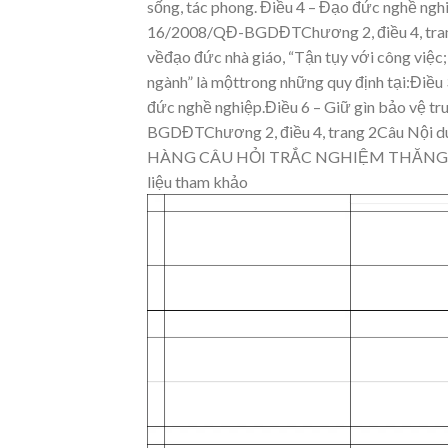
sống, tác phong
.
Điều 4 – Đạo đứ
c nghề ngh
16/2008/QĐ-
BGDĐTChương 2, điều 4, tra
v
ềđạo đức nhà giáo, “Tận tụy v
ới công vi
ệc;
ng
ành” là mộttrong những quy
định tại:Điều 
đứ
c nghề nghi
ệp.Điều 6 – Gi
ữ gìn bảo v
ệ tr
BGDĐTChương 2, điều 4, trang
2Câu
Nội 
HÀNG CÂU HỎI TRẮC NGHIỆM THĂN
liệu tham
khảo