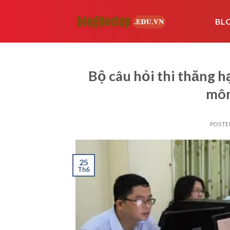
Skip
to
BL
content
Bộ câu hỏi thi thăng 
môn
POSTE
25
Th6