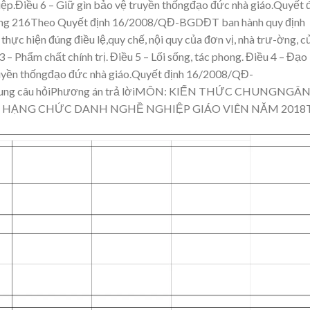
i
ệp.Điều 6 – Gi
ữ gìn bảo v
ệ truyền thốngđạo đức nhà giáo.Quyết 
ng
216Theo Quyết định 16/2008/QĐ-BG
DĐT ban hành quy định
 thực hiện đúng điều lệ,quy chế, nội quy
của đơn vị, nhà trư-ờng, c
3 – Phẩm chất chính trị.
Điều 5 – L
ối sống, tác phong
.
Điều 4 – Đạo
uyền thốngđạo đức nhà giáo.Quyết định 16/2008/QĐ-
dung câu hỏiPhương án trả lờiMÔN: KIẾN THỨC CHUNGNGÂ
G HẠNG
CHỨC DANH NGHỀ NGHIỆP GIÁO VIÊN NĂM 2018T