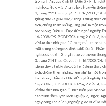
trong những quy
định tại:Điều 3 – Phẩm chất 
nghi
ệp.Điều 6 – Gi
ữ gìn bảo v
ệ truyền thốn
3, trang
212Theo Quyết định 16/2008/QĐ
g
iảng dạy
và g
iáo dục, đánhgiá đúng
thực ch
tích, chống tham nhũng, lãng
phí” là một tr
tác phong
.
Điều 4 – Đạo đứ
c nghề nghi
ệp.Đi
16/2008/QĐ-
BGDĐTChương 2, điều 3, tra
v
ềđạo đức nhà giáo, “Gư
ơng mẫu thực hiện
một trong nhữngquy định tại:Điều 3 – Phẩm c
nghi
ệp.Điều 6 – Gi
ữ gìn bảo v
ệ truyền thốn
3, trang
214Theo Quyết định 16/2008/QĐ
g
iảng dạy
và g
iáo dục, đánhgiá đúng
thực ch
tích, chống tham nhũng, lãng
phí” là một tr
tác phong
.
Điều 4 – Đạo đứ
c nghề nghi
ệp.Đi
16/2008/QĐ-
BGDĐTChương 2, điều 4, tra
v
ềđạo đức nhà giáo, “Thực hiện phê bình và
cao trình độchuyên môn ng
hiệp vụ, ng
oại ngữ
ngày
càng cao của sựnghiệp g
iáo dục” là m