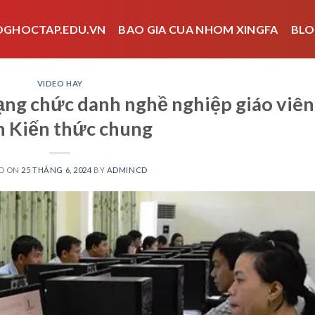
OGHOCTAP.EDU.VN
BAO GIA CUA NHOM XINGFA
BLO
VIDEO HAY
hạng chức danh nghề nghiệp giáo viên
 Kiến thức chung
D ON
25 THÁNG 6, 2024
BY
ADMINCD