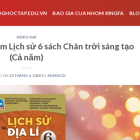
OGHOCTAP.EDU.VN
BAO GIA CUA NHOM XINGFA
BLO
VIDEO HAY
m Lịch sử 6 sách Chân trời sáng tạo
(Cả năm)
D ON
25 THÁNG 6, 2024
BY
ADMINCD