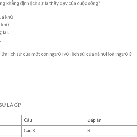
ông khẳng định lịch sử là thầy dạy của cuộc sống?
quá khứ.
 khứ.
 lai.
.
ữa lịch sử của một con người với lịch sử của xã hội loài người?
SỬ LÀ GÌ?
Câu
Đáp án
Câu 8
B