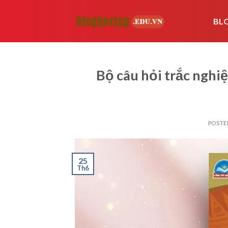
Skip
to
BL
content
Bộ câu hỏi trắc nghiệ
POSTE
25
Th6