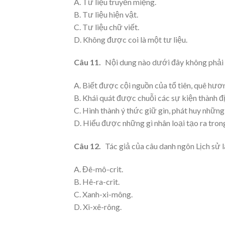
A. Tư liệu truyền miệng.
B. Tư liệu hiện vật.
C. Tư liệu chữ viết.
D. Không được coi là một tư liệu.
Câu 11.
Nội dung nào dưới đây không phải ý
A. Biết được cội nguồn của tổ tiên, quê hươ
B. Khái quát được chuỗi các sự kiện thành đị
C. Hình thành ý thức giữ gìn, phát huy những
D. Hiểu được những gì nhân loại tạo ra tro
Câu 12.
Tác giả của câu danh ngôn Lịch sử l
A. Đê-mô-crit.
B. Hê-ra-crit.
C. Xanh-xi-mông.
D. Xi-xê-rông.