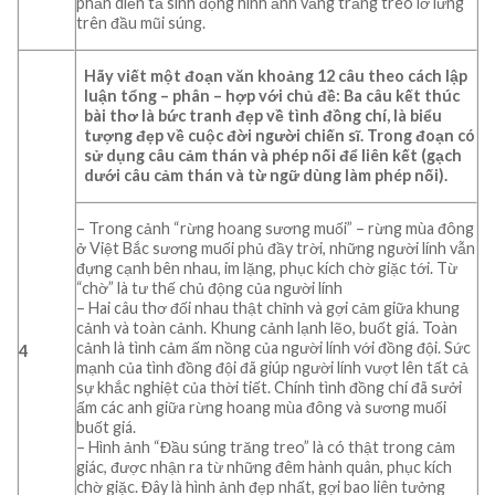
phần diễn tả sinh động hình ảnh vầng trăng treo lơ lửng
trên đầu mũi súng.
Hãy viết một đoạn văn khoảng 12 câu theo cách lập
luận tổng – phân – hợp với chủ đề: Ba câu kết thúc
bài thơ là bức tranh đẹp về tình đồng chí, là biểu
tượng đẹp về cuộc đời người chiến sĩ. Trong đoạn có
sử dụng câu cảm thán và phép nối để liên kết (gạch
dưới câu cảm thán và từ ngữ dùng làm phép nối).
– Trong cảnh “rừng hoang sương muối” – rừng mùa đông
ở Việt Bắc sương muối phủ đầy trời, những người lính vẫn
đựng cạnh bên nhau, im lặng, phục kích chờ giặc tới. Từ
“chờ” là tư thế chủ động của người lính
– Hai câu thơ đối nhau thật chỉnh và gợi cảm giữa khung
cảnh và toàn cảnh. Khung cảnh lạnh lẽo, buốt giá. Toàn
cảnh là tình cảm ấm nồng của người lính với đồng đội. Sức
4
mạnh của tình đồng đội đã giúp người lính vượt lên tất cả
sự khắc nghiệt của thời tiết. Chính tình đồng chí đã sưởi
ấm các anh giữa rừng hoang mùa đông và sương muối
buốt giá.
– Hình ảnh “Đầu súng trăng treo” là có thật trong cảm
giác, được nhận ra từ những đêm hành quân, phục kích
chờ giặc. Đây là hình ảnh đẹp nhất, gợi bao liên tưởng