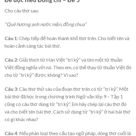
Cho câu thơ sau:
“Quê hương anh nước mặn, đồng chua”
Câu 1:
Chép tiếp để hoàn thành khổ thơ trên. Cho biết tên và
hoàn cảnh sáng tác bài thơ.
Câu 2:
Giải thích từ Hán Việt “tri kỷ” và tìm một từ thuần
Việt đồng nghĩa với nó. Theo em, có thể thay từ thuần Việt đó
cho từ “tri kỷ” được không? Vì sao?
Câu 3:
Câu thơ thứ sáu của đoạn thơ trên có từ “tri kỷ”. Một
bài thơ đã học trong chương trình Ngữ văn lớp 9 – Tập 1
cũng có câu thơ dùng từ “tri kỷ”. Em hãy chép lại câu thơ đó
và cho biết tên bài thơ. Cách sử dụng từ “tri kỷ” ở hai bài thơ
có gì khác nhau?
Câu 4
: Nếu phân loại theo cấu tạo ngữ pháp, dòng thơ cuối là