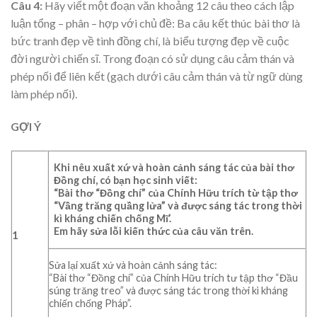
Câu 4:
Hãy viết một đoạn văn khoảng 12 câu theo cách lập
luận tổng – phân – hợp với chủ đề: Ba câu kết thúc bài thơ là
bức tranh đẹp về tình đồng chí, là biểu tượng đẹp về cuộc
đời người chiến sĩ. Trong đoạn có sử dụng câu cảm thán và
phép nối để liên kết (gạch dưới câu cảm thán và từ ngữ dùng
làm phép nối).
GỢI Ý
Khi nêu xuất xứ và hoàn cảnh sáng tác của bài thơ
Đồng chí, có bạn học sinh viết:
“Bài thơ “Đồng chí” của Chính Hữu trích từ tập thơ
“Vầng trăng quầng lửa” và được sáng tác trong thời
kì kháng chiến chống Mĩ’.
Em hãy sửa lỗi kiến thức của câu văn trên.
1
Sửa lại xuất xứ và hoàn cảnh sáng tác:
“Bài thơ “Đồng chí” của Chính Hữu trích tư tập thơ “Đầu
súng trăng treo” và được sáng tác trong thời kì kháng
chiến chống Pháp”.