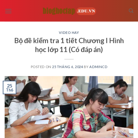
Skip
to
content
VIDEO HAY
Bộ đề kiểm tra 1 tiết Chương I Hình
học lớp 11 (Có đáp án)
POSTED ON
25 THÁNG 6, 2024
BY
ADMINCD
25
Th6