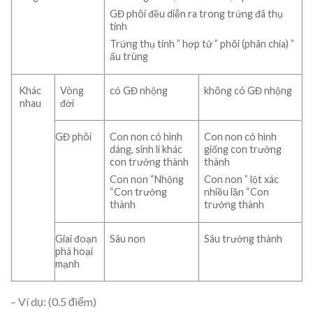
GĐ phôi đều diễn ra trong trứng đã thụ
tinh
Trứng thụ tinh ” hợp tử ” phôi (phân chia) ”
ấu trùng
Khác
Vòng
có GĐ nhộng
không có GĐ nhộng
nhau
đời
GĐ phôi
Con non có hình
Con non có hình
dáng, sinh lí khác
giống con trưởng
con trưởng thành
thành
Con non “Nhộng
Con non ” lột xác
“Con trưởng
nhiều lần “Con
thành
trưởng thành
Giai đoạn
Sâu non
Sâu trưởng thành
phá hoại
mạnh
– Ví dụ: (0.5 điểm)