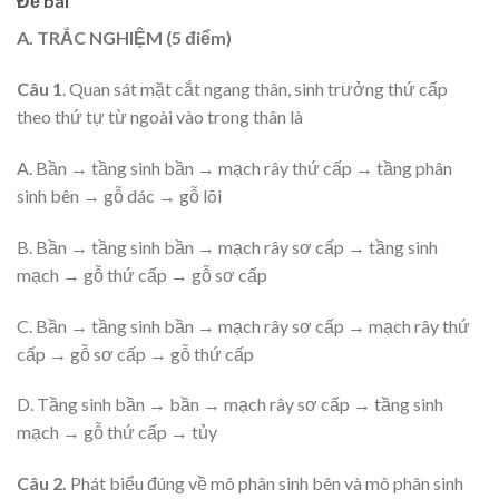
Đề bài
A. TRẮC NGHIỆM (5 điểm)
Câu 1
. Quan sát mặt cắt ngang thân, sinh trưởng thứ cấp
theo thứ tự từ ngoài vào trong thân là
A. Bần → tầng sinh bần → mạch rây thứ cấp → tầng phân
sinh bên → gỗ dác → gỗ lõi
B. Bần → tầng sinh bần → mạch rây sơ cấp → tầng sinh
mạch → gỗ thứ cấp → gỗ sơ cấp
C. Bần → tầng sinh bần → mạch rây sơ cấp → mạch rây thứ
cấp → gỗ sơ cấp → gỗ thứ cấp
D. Tầng sinh bần → bần → mạch rây sơ cấp → tầng sinh
mạch → gỗ thứ cấp → tủy
Câu 2.
Phát biểu đúng về mô phân sinh bên và mô phân sinh