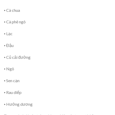
⦁ Cà chua
⦁ Cà phê ngô
⦁ Lạc
⦁ Đậu
⦁ Củ cải đường
⦁ Ngô
⦁ Sen cạn
⦁ Rau diếp
⦁ Hướng dương