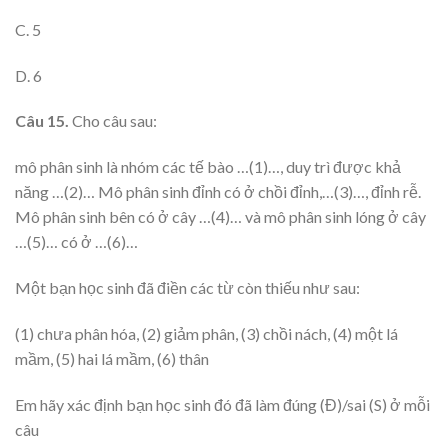
C. 5
D. 6
Câu 15.
Cho câu sau:
mô phân sinh là nhóm các tế bào …(1)…, duy trì được khả
năng …(2)… Mô phân sinh đỉnh có ở chồi đỉnh,…(3)…, đỉnh rễ.
Mô phân sinh bên có ở cây …(4)… và mô phân sinh lóng ở cây
…(5)… có ở …(6)…
Một bạn học sinh đã điền các từ còn thiếu như sau:
(1) chưa phân hóa, (2) giảm phân, (3) chồi nách, (4) một lá
mầm, (5) hai lá mầm, (6) thân
Em hãy xác định bạn học sinh đó đã làm đúng (Đ)/sai (S) ở mỗi
câu