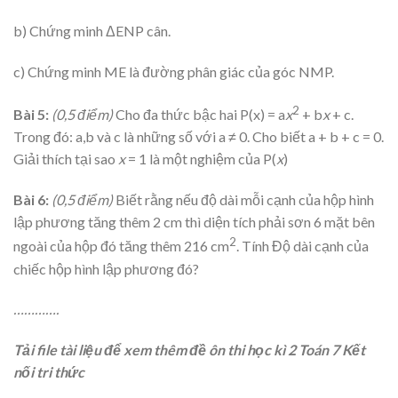
b) Chứng minh ΔENP cân.
c) Chứng minh ME là đường phân giác của góc NMP.
2
Bài 5:
(0,5 điểm)
Cho đa thức bậc hai P(x) = a
x
+ b
x
+ c.
Trong đó: a,b và c là những số với a ≠ 0. Cho biết a + b + c = 0.
Giải thích tại sao
x
= 1 là một nghiệm của P(
x
)
Bài 6:
(0,5 điểm)
Biết rằng nếu độ dài mỗi cạnh của hộp hình
lập phương tăng thêm 2 cm thì diện tích phải sơn 6 mặt bên
2
ngoài của hộp đó tăng thêm 216 cm
. Tính Độ dài cạnh của
chiếc hộp hình lập phương đó?
………….
Tải file tài liệu để xem thêm đề ôn thi học kì 2 Toán 7 Kết
nối tri thức