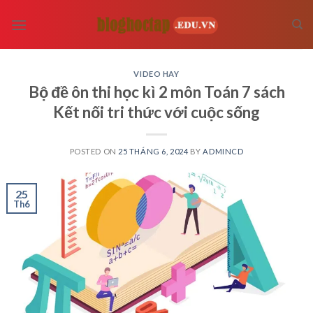
Skip
to
content
VIDEO HAY
Bộ đề ôn thi học kì 2 môn Toán 7 sách
Kết nối tri thức với cuộc sống
POSTED ON
25 THÁNG 6, 2024
BY
ADMINCD
25
Th6