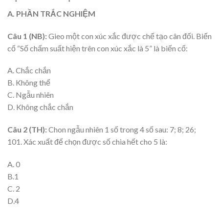
A
. PHẦN TRẮC NGHIỆM
Câu 1 (NB):
Gieo một con xúc xắc được chế tạo cân đối. Biến
cố “Số chấm suất hiện trên con xúc xắc là 5” là biến cố:
A. Chắc chắn
B. Không thể
C. Ngẫu nhiên
D. Không chắc chắn
Câu 2 (TH):
Chon ngẫu nhiên 1 số trong 4 số sau: 7; 8; 26;
101. Xác xuất để chọn được số chia hết cho 5 là:
A. 0
B.1
C. 2
D.4