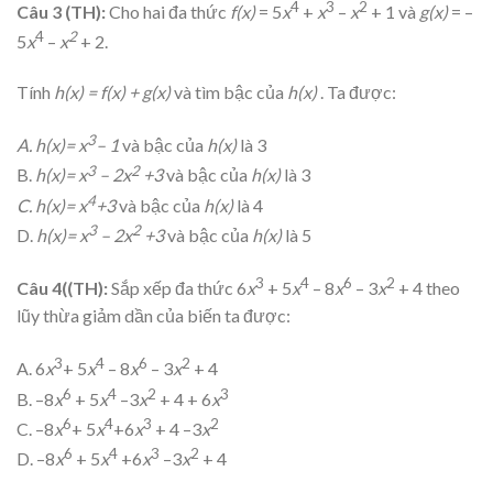
4
3
2
Câu 3 (TH):
Cho hai đa thức
f(x)
= 5
x
+
x
–
x
+ 1 và
g(x)
= –
4
2
5
x
–
x
+ 2.
Tính
h(x) = f(x) + g(x)
và tìm bậc của
h(x)
. Ta được:
3
A. h(x)= x
– 1
và bậc của
h(x)
là 3
3
2
B.
h(x)= x
– 2x
+3
và bậc của
h(x)
là 3
4
C. h(x)= x
+3
và bậc của
h(x)
là 4
3
2
D.
h(x)= x
– 2x
+3
và bậc của
h(x)
là 5
3
4
6
2
Câu 4((TH):
Sắp xếp đa thức 6
x
+ 5
x
– 8
x
– 3
x
+ 4 theo
lũy thừa giảm dần của biến ta được:
3
4
6
2
A. 6
x
+ 5
x
– 8
x
– 3
x
+ 4
6
4
2
3
B. –8
x
+ 5
x
–3
x
+ 4 + 6
x
6
4
3
2
C. –8
x
+ 5
x
+6
x
+ 4 –3
x
6
4
3
2
D. –8
x
+ 5
x
+6
x
–3
x
+ 4