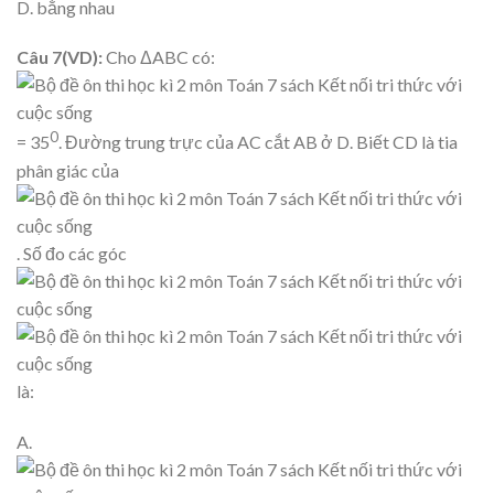
D. bằng nhau
Câu 7(VD):
Cho ΔABC có:
0
= 35
. Đường trung trực của AC cắt AB ở D. Biết CD là tia
phân giác của
. Số đo các góc
là:
A.