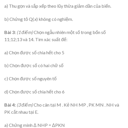
a) Thu gọn và sắp xếp theo lũy thừa giảm dần của biến.
b) Chứng tỏ Q(
x
) không có nghiệm.
Bài 3:
(1 điểm)
Chọn ngẫu nhiên một số trong bốn số
11;12;13 và 14. Tìm xác suất để:
a) Chọn được số chia hết cho 5
b) Chọn được số có hai chữ số
c) Chọn được số nguyên tố
d) Chọn được số chia hết cho 6
Bài 4:
(3 điểm)
Cho cân tại M . Kẻ NH MP , PK MN . NH và
PK cắt nhau tại E.
a) Chứng minh Δ NHP = ΔPKN