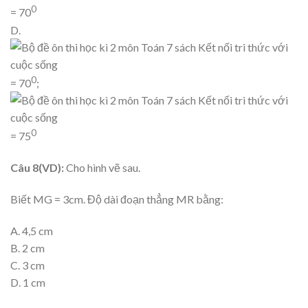
0
= 70
D.
0
= 70
;
0
= 75
Câu 8
(VD)
:
Cho hình vẽ sau.
Biết MG = 3cm. Độ dài đoạn thẳng MR bằng:
A. 4,5 cm
B. 2 cm
C. 3 cm
D. 1 cm