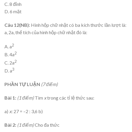
C. 8 đỉnh
D. 6 mặt
Câu 12(NB):
Hình hộp chữ nhật có ba kích thước lần lượt là:
a, 2a, thể tích của hình hộp chữ nhật đó là:
2
A. a
2
B. 4a
2
C. 2a
3
D. a
PHẦN
TỰ LUẬN
(7 điểm)
Bài 1:
(1 điểm)
Tìm
x
trong các tỉ lệ thức sau:
a)
x
: 27 = –2 : 3,6 b)
Bài 2:
(1 điểm)
Cho đa thức