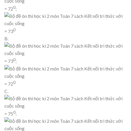
0
= 72
;
0
= 73
B.
0
= 73
;
0
= 72
C.
0
= 75
;