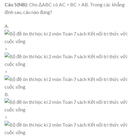
Câu 5(NB):
Cho ΔABC có AC > BC > AB. Trong các khẳng
định sau, câu nào đúng?
A.
>
>
B.
>