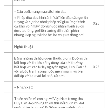
– Câu cuối: mang màu sắc hiện đại.
+ Phép đảo đưa hình ảnh “củi” lên đầu câu gợi ấn
tượng về sự nhỏ nhoi; phép đối giữa “một”cành
0,25
củi khô với “mấy” dòng nước nhấn mạnh sự cô
đơn, lạc lõng, gợi liên tưởng đến thân phận
những kiếp người nhỏ bé, bơ vơ giữa dòng đời.
Nghệ thuật
Bằng những thi liệu quen thuộc trong Đường thi
kết hợp với thi liệu sống động của đời thường,
kết hợp với các từ láy nguyên nghĩa, Huy Cận đã
0,25
vẽ ra bức tranh sông nước mênh mang vô biên
đối lập với tạo vật bé nhỏ, cô đơn.
– Nhận xét:
Thiên nhiên và con người Việt Nam trong thơ
Huy Cận đẹp nhưng thấm thía nỗi buồn khi đất
nước chìm trong nô lệ. Sông nước mênh mông