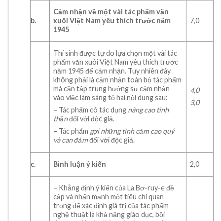
Cảm nhận về một vài tác phẩm văn
b.
xuôi Việt Nam yêu thích trước năm
7,0
1945
Thí sinh được tự do lựa chọn một vài tác
phẩm văn xuôi Việt Nam yêu thích trước
năm 1945 để cảm nhận. Tuy nhiên đây
không phải là cảm nhận toàn bộ tác phẩm
mà cần tập trung hướng sự cảm nhận
4,0
vào việc làm sáng tỏ hai nội dung sau:
3,0
– Tác phẩm có tác dụng
nâng cao tinh
thần
đối với độc giả.
– Tác phẩm
gợi
những tình cảm cao quý
và can đảm
đối với độc giả.
c.
Bình luận ý kiến
2,0
– Khẳng định ý kiến của La Bơ-ruy-e đề
cập và nhấn mạnh một tiêu chí quan
trọng để xác định giá trị của tác phẩm
nghệ thuật là khả năng giáo dục, bồi