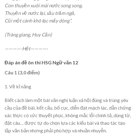
Con thuyền xuôi mái nước song song.
Thuyền về nước lại, sầu trăm ngả,
Củi một cành khô lạc mấy dòng”.
(Tràng giang, Huy Cận)
————-Hết————-
Đáp án đề ôn thi HSG Ngữ văn 12
Câu 1 (3,0 điểm)
1. Về kĩ năng
Biết cách làm một bài văn nghị luận xã hội đúng và trúng yêu
cầu của đề bài, kết cấu, bố cục, diễn đạt mạch lạc, dẫn chứng
xác thực có sức thuyết phục, không mắc lỗi chính tả, dùng từ,
đặt câu… được tự do chọn lựa các kiểu bài và thao tác tạo
lập văn bản nhưng phải phù hợp và nhuần nhuyễn.