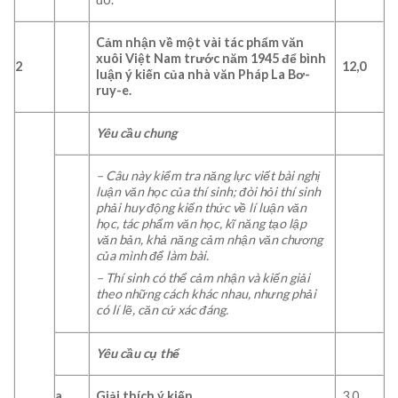
Cảm nhận về một vài tác phẩm văn
xuôi Việt Nam trước năm 1945 để bình
2
12,0
luận ý kiến của nhà văn Pháp La Bơ-
ruy-e.
Yêu cầu chung
– Câu này kiểm tra năng lực viết bài nghị
luận văn học của thí sinh; đòi hỏi thí sinh
phải huy động kiến thức về lí luận văn
học, tác phẩm văn học, kĩ năng tạo lập
văn bản, khả năng cảm nhận văn chương
của mình để làm bài.
– Thí sinh có thể cảm nhận và kiến giải
theo những cách khác nhau, nhưng phải
có lí lẽ, căn cứ xác đáng.
Yêu cầu cụ thể
a.
Giải thích ý kiến
3,0