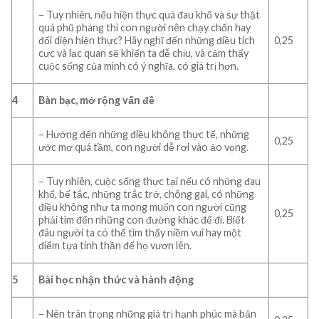
– Tuy nhiên, nếu hiện thực quá đau khổ và sự thật
quá phũ phàng thì con người nên chạy chốn hay
đối diện hiện thực? Hãy nghĩ đến những điều tích
0,25
cực và lạc quan sẽ khiến ta dễ chịu, và cảm thấy
cuộc sống của mình có ý nghĩa, có giá trị hơn.
4
Bàn bạc, mở rộng vấn đề
– Hướng đến những điều không thực tế, những
0,25
ước mơ quá tầm, con người dễ rơi vào ảo vọng.
– Tuy nhiên, cuộc sống thực tại nếu có những đau
khổ, bế tắc, những trắc trở, chông gai, có những
điều không như ta mong muốn con người cũng
0,25
phải tìm đến những con đường khác để đi. Biết
đâu người ta có thể tìm thấy niềm vui hay một
điểm tựa tinh thần để họ vươn lên.
5
Bài học nhận thức và hành động
– Nên trân trọng những giá trị hạnh phúc mà bản