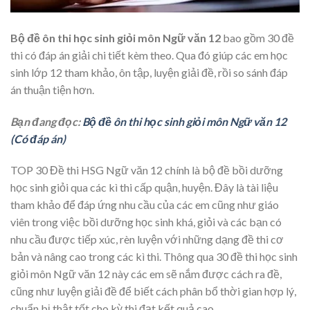
Bộ đề ôn thi học sinh giỏi môn Ngữ văn 12
bao gồm 30 đề
thi có đáp án giải chi tiết kèm theo. Qua đó giúp các em học
sinh lớp 12 tham khảo, ôn tập, luyện giải đề, rồi so sánh đáp
án thuận tiện hơn.
Bạn đang đọc:
Bộ đề ôn thi học sinh giỏi môn Ngữ văn 12
(Có đáp án)
TOP 30 Đề thi HSG Ngữ văn 12 chính là bộ đề bồi dưỡng
học sinh giỏi qua các kì thi cấp quận, huyện. Đây là tài liệu
tham khảo để đáp ứng nhu cầu của các em cũng như giáo
viên trong việc bồi dưỡng học sinh khá, giỏi và các bạn có
nhu cầu được tiếp xúc, rèn luyện với những dạng đề thi cơ
bản và nâng cao trong các kì thi. Thông qua 30 đề thi học sinh
giỏi môn Ngữ văn 12 này các em sẽ nắm được cách ra đề,
cũng như luyện giải đề để biết cách phân bổ thời gian hợp lý,
chuẩn bị thật tốt cho kỳ thi đạt kết quả cao.