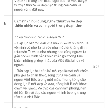
Việt Bắc trong bốn mùa. Ngòi bút Tố Hữu đã gợi
tả thật tinh tế vẻ đẹp đặc trưng của cảnh và
người vùng đất này.
Cảm nhận nội dung, nghệ thuật về
vẻ đẹp
b
thiên nhiên và con người trong
đoạn thơ:
*
Cấu trúc độc đáo của đoạn thơ
:
– Cặp lục bát mở đầu vừa như lời ướm hỏi ý nhị Ta
về mình có nhớ ta lại vừa như một lời khẳng định
trìu mến Ta về ta nhớ những hoa cùng người: ta
gắn bó với mình bằng việc khắc ghi trong tâm
khảm những gì đẹp nhất của Việt Bắc là hoa và
người.
0,25
– Bốn cặp lục bát còn lại, mỗi cặp là một nét chấm
phá, gợi tả chân thực, sống động về cảnh và
người Việt Bắc trong một mùa. Trong từng cặp,
dòng lục là nét đẹp về
hoa
, dòng bát là nét khắc
chạm về
người.
Vẻ đẹp của cảnh làm phông, nền
để tôn lên vẻ đẹp của người – hình tượng trung
tâm của Việt Bắc.