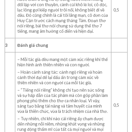
đối lập với con thuyền, cành củi khô lẻ loi, cô độc,
lạc lõng gợi kiếp người trôi nổi, không biết đi về
0,5
đâu. Đó cũng chính là cái tôi lãng mạn, cô đơn của
Huy Cận trước cách mạng tháng Tám. Đoạn thơ
nói riêng, bài thơ nói chung sử dụng thể thơ 7
tiếng, mang âm hưởng cổ điển và hiện đại.
3
Đánh giá chung
– Mỗi tác giả đều mang một cảm xúc riêng khi thể
hiện hình ảnh thiên nhiên và con người.
– Hoàn cảnh sáng tác: cảnh ngộ riêng và hoàn
cảnh thời đại để lại dấu ấn trong cảm xúc về
thiên nhiên và con người của mỗi tác giả.
– “Tiếng nói riêng” không chỉ tạo nên sức sống
và sự hấp dẫn của tác phâm mà còn góp phần làm
phong phú thêm cho thơ ca nhân loại. Vì vậy,
0,5
sáng tạo bằng tài năng và tâm huyết của mình
vừa là thiên chức, vừa là trách nhiệm của nhà thơ.
– Tuy nhiên, chỉ khi nào cái riêng ấy chạm được
đến những nỗi niêm, những khát vọng và những
rung động thẩm mĩ của tất cả mọi người và mọi