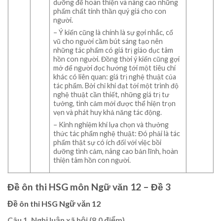
dưỡng để hoàn thiện và nâng cao những
phẩm chất tinh thần quý giá cho con
người.
– Ý kiến cũng là chính là sự gợi nhắc, cổ
vũ cho người cầm bút sáng tạo nên
những tác phẩm có giá trị giáo dục tâm
hồn con người. Đồng thời ý kiến cũng gợi
mở để người đọc hướng tới một tiêu chí
khác có liên quan: giá trị nghệ thuật của
tác phẩm. Bởi chỉ khi đạt tới một trình độ
nghệ thuật cần thiết, những giá trị tư
tưởng, tình cảm mới được thể hiện trọn
vẹn và phát huy khả năng tác động.
– Kinh nghiệm khi lựa chọn và thưởng
thức tác phẩm nghệ thuật: Đó phải là tác
phẩm thật sự có ích đối với việc bồi
dưỡng tình cảm, nâng cao bản lĩnh, hoàn
thiện tâm hồn con người.
Đề ôn thi HSG môn Ngữ văn 12 – Đề 3
Đề ôn thi HSG Ngữ văn 12
Câu 1. Nghị luận xã hội (8.0 điểm)