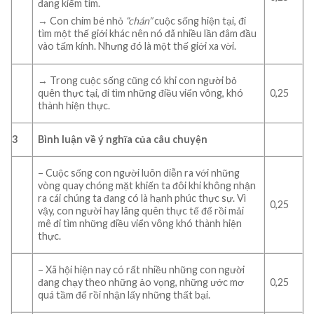
đang kiếm tìm.
→ Con chim bé nhỏ
“chán”
cuộc sống hiện tại, đi
tìm một thế giới khác nên nó đã nhiều lần đâm đầu
vào tấm kính. Nhưng đó là một thế giới xa vời.
→ Trong cuộc sống cũng có khi con người bỏ
quên thực tại, đi tìm những điều viển vông, khó
0,25
thành hiện thực.
3
Bình luận về ý nghĩa của câu chuyện
– Cuộc sống con người luôn diễn ra với những
vòng quay chóng mặt khiến ta đôi khi không nhận
ra cái chúng ta đang có là hạnh phúc thực sự. Vì
0,25
vậy, con người hay lãng quên thực tế để rồi mải
mê đi tìm những điều viển vông khó thành hiện
thực.
– Xã hội hiện nay có rất nhiều những con người
đang chạy theo những ảo vọng, những ước mơ
0,25
quá tầm để rồi nhận lấy những thất bại.