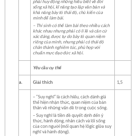
phải huy động những hiểu biết về đời
sống xã hội, kĩ năng tạo lập văn bản và
khả năng bày tỏ thái độ, chủ kiến của
mình để làm bài.
– Thí sinh có thể làm bài theo nhiều cách
khác nhau nhưng phải có lí lẽ và căn cứ
xác đáng, được tự do bày tỏ quan niệm
riêng của mình, nhưng phải có thái độ
chân thành nghiêm túc, phù hợp với
chuẩn mực đạo đức xã hội.
Yêu cầu cụ thể
a.
Giải thích
1,5
– “Suy nghĩ” là cách hiểu, cách đánh giá
thể hiện nhận thức, quan niệm của bản
thân về những vấn đề trong cuộc sống.
– Suy nghĩ là tiền đề quyết định đến ý
thức, hành động, nhân cách và lối sống
của con người (mối quan hệ lôgic giữa suy
nghĩ và hành động).