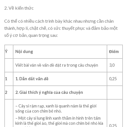
2. Về kiến thức
Có thể có nhiều cách trình bày khác nhau nhưng cần chân
thành, hợp lí, chặt chẽ, có sức thuyết phục và đảm bảo một
số ý cơ bản, quan trọng sau:
Ý
Nội dung
Điểm
Viết bài văn về vấn đề đặt ra trong câu chuyện
3,0
1
1. Dẫn dắt vấn đề
0,25
2
2. Giải thích ý nghĩa của câu chuyện
– Cây si rậm rạp, xanh lá quanh năm là thế giới
sống của con chim bé nhỏ.
– Một cây si lung linh xanh thẫm in hình trên tấm
kính là thế giới ảo, thế giới mà con chim bé nhỏ kia
0,25