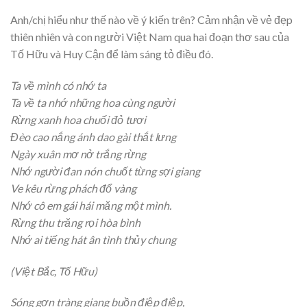
Anh/chị hiểu như thế nào về ý kiến trên? Cảm nhận về vẻ đẹp
thiên nhiên và con người Việt Nam qua hai đoạn thơ sau của
Tố Hữu và Huy Cận để làm sáng tỏ điều đó.
Ta về mình có nhớ ta
Ta về ta nhớ những hoa cùng người
Rừng xanh hoa chuối đỏ tươi
Đèo cao nắng ánh dao gài thắt lưng
Ngày xuân mơ nở trắng rừng
Nhớ người đan nón chuốt từng sợi giang
Ve kêu rừng phách đổ vàng
Nhớ cô em gái hái măng một mình.
Rừng thu trăng rọi hòa bình
Nhớ ai tiếng hát ân tình thủy chung
(Việt Bắc, Tố Hữu)
Sóng gợn tràng giang buồn điệp điệp,