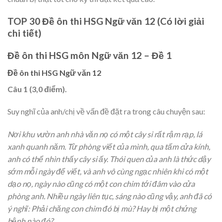
TOP 30 Đề ôn thi HSG Ngữ văn 12 (Có lời giải
chi tiết)
Đề ôn thi HSG môn Ngữ văn 12 – Đề 1
Đề ôn thi HSG Ngữ văn 12
Câu 1 (3,0 điểm).
Suy nghĩ của anh/chị về vấn đề đặt ra trong câu chuyện sau:
Nơi khu vườn anh nhà văn nọ có một cây si rất rậm rạp, lá
xanh quanh năm. Từ phòng viết của mình, qua tấm cửa kính,
anh có thể nhìn thấy cây si ấy. Thói quen của anh là thức dậy
sớm mỗi ngày để viết, và anh vô cùng ngạc nhiên khi có một
dạo nọ, ngày nào cũng có một con chim tới đâm vào cửa
phòng anh. Nhiều ngày liên tục, sáng nào cũng vậy, anh đã có
ý nghĩ: Phải chăng con chim đó bị mù? Hay bị một chứng
bệnh nào đó?