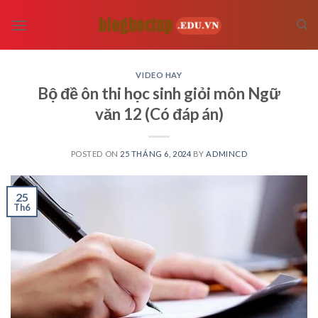
Skip
to
content
VIDEO HAY
Bộ đề ôn thi học sinh giỏi môn Ngữ
văn 12 (Có đáp án)
POSTED ON
25 THÁNG 6, 2024
BY
ADMINCD
25
Th6