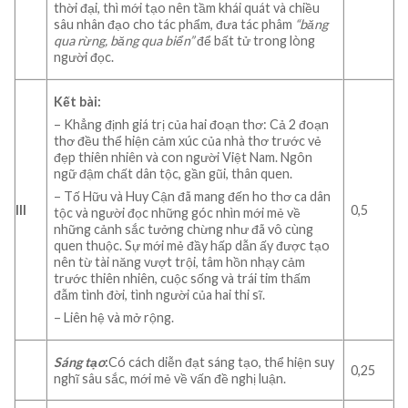
thời đại, thì mới tạo nên tầm khái quát và chiều
sâu nhân đạo cho tác phẩm, đưa tác phâm
“băng
qua rừng, băng qua biển”
để bất tử trong lòng
người đọc.
Kết bài:
– Khẳng định giá trị của hai đoạn thơ: Cả 2 đoạn
thơ đều thể hiện cảm xúc của nhà thơ trước vẻ
đẹp thiên nhiên và con người Việt Nam. Ngôn
ngữ đậm chất dân tộc, gần gũi, thân quen.
– Tố Hữu và Huy Cận đã mang đến ho thơ ca dân
III
0,5
tộc và người đọc những góc nhìn mới mẻ về
những cảnh sắc tưởng chừng như đã vô cùng
quen thuộc. Sự mới mẻ đầy hấp dẫn ấy được tạo
nên từ tài năng vượt trội, tâm hồn nhạy cảm
trước thiên nhiên, cuộc sống và trái tim thấm
đẫm tình đời, tình người của hai thi sĩ.
– Liên hệ và mở rộng.
Sáng tạo
:
Có cách diễn đạt sáng tạo, thể hiện suy
0,25
nghĩ sâu sắc, mới mẻ về vấn đề nghị luận.