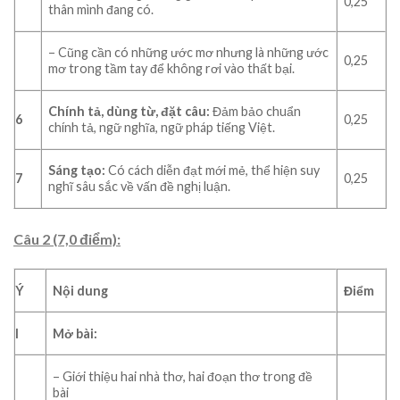
0,25
thân mình đang có.
– Cũng cần có những ước mơ nhưng là những ước
0,25
mơ trong tầm tay để không rơi vào thất bại.
Chính tả, dùng từ, đặt câu:
Đảm bảo chuẩn
6
0,25
chính tả, ngữ nghĩa, ngữ pháp tiếng Việt.
Sáng tạo:
Có cách diễn đạt mới mẻ, thể hiện suy
7
0,25
nghĩ sâu sắc về vấn đề nghị luận.
Câu 2 (7,0 điểm):
Ý
Nội dung
Điểm
I
Mở bài:
– Giới thiệu hai nhà thơ, hai đoạn thơ trong đề
bài