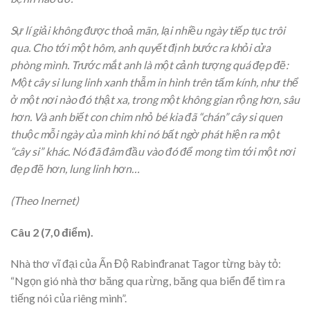
Sự lí giải không được thoả mãn, lại nhiều ngày tiếp tục trôi
qua. Cho tới một hôm, anh quyết định bước ra khỏi cửa
phòng mình. Trước mắt anh là một cảnh tượng quá đẹp đẽ:
Một cây si lung linh xanh thẫm in hình trên tấm kính, như thể
ở một nơi nào đó thật xa, trong một không gian rộng hơn, sâu
hơn. Và anh biết con chim nhỏ bé kia đã “chán” cây si quen
thuộc mỗi ngày của mình khi nó bất ngờ phát hiện ra một
“cây si” khác. Nó đã đâm đầu vào đó để mong tìm tới một nơi
đẹp đẽ hơn, lung linh hơn…
(Theo Inernet)
Câu 2 (7,0 điểm).
Nhà thơ vĩ đại của Ấn Độ Rabinđranat Tagor từng bày tỏ:
“Ngọn gió nhà thơ băng qua rừng, băng qua biển để tìm ra
tiếng nói của riêng mình”.