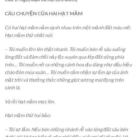
CÂU CHUYỆN CỦA HAI HẠT MẦM
Có hai hạt mầm nằm cạnh nhau trên một mảnh đất màu mỡ.
Hạt mầm thứ nhất nói:
– Tôi muốn lớn lên thật nhanh. Tôi muốn bén rễ sâu xuống
lòng đất và đâm chồi nảy lộc xuyên qua lớp đất cứng phía
trên… Tôi muốn nở ra những cánh hoa dịu dàng như dấu hiệu
chào đón mùa xuân… Tôi muốn cảm nhận sự ấm áp của ánh
mặt trời và thưởng thức những giọt sương mai đọng trên
cành lá.
Và rồi hạt mầm mọc lên.
Hạt mầm thứ hai bảo:
– Tôi sợ lắm. Nếu bén những nhánh rễ vào lòng đất sâu bên
dưới, tôi không biết sẽ gặp phải điều gì ở nơi tối tăm đó. Và