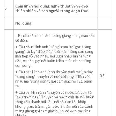
Cảm nhận nội dung, nghệ thuật về
vẻ đẹp
b
thiên nhiên và con người trong
đoạn thơ:
Nội dung
– Ba câu đầu: hình ảnh tràng giang mang màu sắc
cổ điển.
+ Câu đầu: Hình ảnh “sóng”, cụm từ “gợn tràng
giang”, từ láy “điệp điệp” diễn tả những con sóng
liên tiếp vỗ vào nhau, nối đuôi nhau, lan ra rộng
dần, xa dần, gợi nỗi buồn triền miên như những
con sóng.
+ Câu hai: Hình ảnh “con thuyền xuôi mái”, từ láy
0,5
“song song”: thuyền và nước không đi liền với
nhau mà “song song”, gợi cảm giác rời rạc, buồn
tẻ.
+ Câu ba: Hình ảnh “thuyền về nước lại”, cụm từ
“sầu trăm ngả”. Thuyền và nước chia lìa, nỗi buồn
tăng cấp thành nỗi sầu, nỗi sầu lan tỏa khắp
không gian, trăm ngả nước là trăm nỗi sầu.Cảnh
tràng giang gợi cảm giác buồn, cô đơn, xa vắng,
chia lìa.