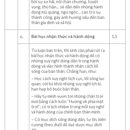
bởi sự sợ hãi, nỗi chán chường, tuyệt
vọng, thù hận… sẽ dẫn đến những hành
động mù quáng, ngu ngốc… cản trở sự
thành công, gây ảnh hưởng xấu đến bản
thân gia đình và xã hội.
c.
Bài học nhận thức và hành động
1,5
Từ luận bàn trên, thí sinh cần phải rút ra
bài học nhận thức và hành động để có
những suy nghĩ đúng đắn trong hành
động và việc hình thành nhân cách lối
sống của bản thân. Chẳng hạn, như:
– Học cách suy nghĩ tích cực, lối sống lạc
quan; cởi bỏ khỏi những suy nghĩ ích kỉ,
hạn hẹp bó buộc bản thân.
– Hãy tự mình vươn tới những chân trời
mới bằng cách luôn “Hướng về phía mặt
trời”; có trách nhiệm trong mỗi suy nghĩ
và hành động của chính bản thân mình.
– Có mục đích sống đúng đắn, tự tin, kiên
cường theo đuổi để đạt được mục đích
đó.