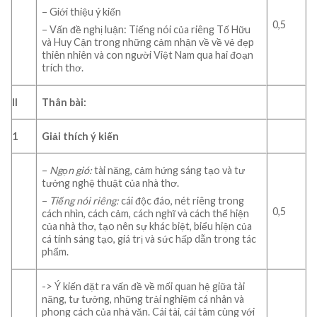
– Giới thiệu ý kiến
0,5
– Vấn đề nghị luận: Tiếng nói của riêng Tố Hữu
và Huy Cận trong những cảm nhận về về vẻ đẹp
thiên nhiên và con người Việt Nam qua hai đoạn
trích thơ.
II
Thân bài:
1
Giải thích ý kiến
–
Ngọn gió:
tài năng, cảm hứng sáng tạo và tư
tưởng nghệ thuật của nhà thơ.
–
Tiếng nói riêng:
cái độc đáo, nét riêng trong
0,5
cách nhìn, cách cảm, cách nghĩ và cách thể hiện
của nhà thơ, tạo nên sự khác biệt, biểu hiện của
cá tính sáng tạo, giá trị và sức hấp dẫn trong tác
phẩm.
-> Ý kiến đặt ra vấn đề về mối quan hệ giữa tài
năng, tư tưởng, những trải nghiệm cá nhân và
phong cách của nhà văn. Cái tài, cái tâm cùng với