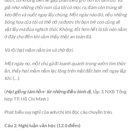
giả như những chồi non của tôi có mọc ra, đám côn trùng sẽ
kéo đến và nuốt ngay lấy chúng. Một ngày nào đó, nếu những
bông hoa của tôi có thể nở ra được thì bọn trẻ con cũng sẽ
vặt lấy mà đùa nghịch thôi. Không, tốt hơn hết là tôi nên nằm
ở đây cho đến khi cảm thấy thật an toàn đã.
Và rồi hạt mầm nằm im và chờ đợi.
Một ngày nọ, một chú gà đi loanh quanh trong vườn tìm thức
ăn, thấy hạt mầm nằm lạc lõng trên mặt đất bèn mổ ngay lập
tức.
(…)
(
Hạt giống tâm hồn- từ những điều bình dị,
tập 3, NXB Tổng
hợp TP. Hồ Chí Minh
)
Phát biểu suy nghĩ của anh/chị khi đọc câu chuyện trên.
Câu 2. Nghị luận văn học (12.0 điểm)