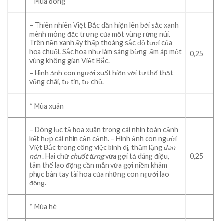
* Mùa đông
– Thiên nhiên Việt Bắc dần hiện lên bởi sắc xanh
mênh mông đặc trưng của một vùng rừng núi.
Trên nền xanh ấy thấp thoáng sắc đỏ tươi của
hoa chuối. Sắc hoa như làm sáng bừng, ấm áp một
0,25
vùng không gian Việt Bắc.
– Hình ảnh con người xuất hiện với tư thế thật
vững chãi, tự tin, tự chủ.
* Mùa xuân
– Dòng lục tả hoa xuân trong cái nhìn toàn cảnh
kết hợp cái nhìn cận cảnh. – Hình ảnh con người
Việt Bắc trong công việc bình dị, thầm lặng
đan
nón
. Hai chữ
chuốt từng
vừa gợi tả dáng điệu,
0,25
tâm thế lao động cần mẫn vừa gợi niềm khâm
phục bàn tay tài hoa của những con người lao
động.
* Mùa hè