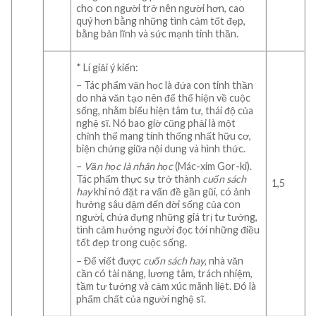
cho con người trở nên người hơn, cao
quý hơn bằng những tình cảm tốt đẹp,
bằng bản lĩnh và sức mạnh tinh thần.
* Lí giải ý kiến:
– Tác phẩm văn học là đứa con tinh thần
do nhà văn tạo nên để thể hiện về cuộc
sống, nhằm biểu hiện tâm tư, thái độ của
nghệ sĩ. Nó bao giờ cũng phải là một
chỉnh thể mang tính thống nhất hữu cơ,
biện chứng giữa nội dung và hình thức.
–
Văn học là nhân học
(Mác-xim Gor-ki).
Tác phẩm thực sự trở thành
cuốn sách
1,5
hay
khi nó đặt ra vấn đề gần gũi, có ảnh
hưởng sâu đậm đến đời sống của con
người, chứa đựng những giá trị tư tưởng,
tình cảm hướng người đọc tới những điều
tốt đẹp trong cuộc sống.
– Để viết được
cuốn sách hay
, nhà văn
cần có tài năng, lương tâm, trách nhiệm,
tầm tư tưởng và cảm xúc mãnh liệt. Đó là
phẩm chất của người nghệ sĩ.