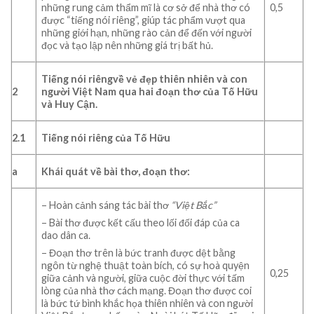
những rung cảm thẩm mĩ là cơ sở để nhà thơ có
0,5
được “tiếng nói riêng”, giúp tác phẩm vượt qua
những giới hạn, những rào cản để đến với người
đọc và tạo lập nên những giá trị bất hủ.
Tiếng nói riêng
về vẻ đẹp thiên nhiên và con
2
người Việt Nam
qua hai đoạn thơ của Tố Hữu
và Huy Cận.
2.1
Tiếng nói riêng của Tố Hữu
a
Khái quát về bài thơ, đoạn thơ:
– Hoàn cảnh sáng tác bài thơ
“
V
iệt
B
ắc”
– Bài thơ được kết cấu theo lối đối đáp của ca
dao dân ca.
– Đoạn thơ trên là bức tranh được dệt bằng
ngôn từ nghệ thuật toàn bích, có sự hoà quyện
0,25
giữa cảnh và người, giữa cuộc đời thực với tấm
lòng của nhà thơ cách mạng. Đoạn thơ được coi
là bức tứ bình khắc họa thiên nhiên và con người