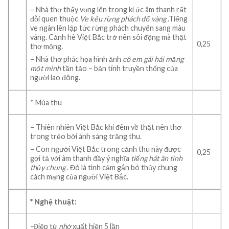
– Nhà thơ thấy vọng lên trong kí ức âm thanh rất
đỗi quen thuộc
Ve kêu rừng phách đổ vàng
.Tiếng
ve ngân lên lập tức rừng phách chuyển sang màu
vàng. Cảnh hè Việt Bắc trở nên sôi động mà thật
0,25
thơ mộng.
– Nhà thơ phác họa hình ảnh
cô em gái hái măng
một mình
tần tảo – bản tính truyền thống của
người lao đông.
* Mùa thu
– Thiên nhiên Việt Bắc khi đêm về thật nên thơ
trong trẻo bởi ánh sáng trăng thu.
– Con người Việt Bắc trong cảnh thu này được
0,25
gợi tả với âm thanh đầy ý nghĩa
tiếng hát ân tình
thủy chung
. Đó là tình cảm gắn bó thủy chung
cách mạng của người Việt Bắc.
* Nghệ thuật:
-Điệp từ
nhớ
xuất hiện 5 lần