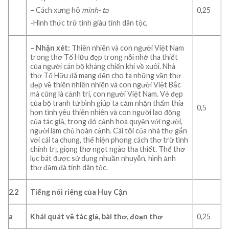
0,25
– Cách xưng hô
mình- ta
-Hình thức trữ tình giàu tính dân tộc,
– Nhận xét:
Thiên nhiên và con người Việt Nam
trong thơ Tố Hữu đẹp trong nỗi nhớ tha thiết
của người cán bộ kháng chiến khi về xuôi. Nhà
thơ Tố Hữu đã mang đến cho ta những vần thơ
đẹp về thiên nhiên nhiên và con người Việt Bắc
mà cũng là cảnh trí, con người Việt Nam. Vẻ đẹp
của bộ tranh tứ bình giúp ta cảm nhận thấm thía
0,5
hơn tình yêu thiên nhiên và con người lao động
của tác giả, trong đó cảnh hoà quyện với người,
người làm chủ hoàn cảnh. Cái tôi của nhà thơ gắn
với cái ta chung, thể hiện phong cách thơ trữ tình
chính trị, giọng thơ ngọt ngào tha thiết. Thể thơ
lục bát được sử dụng nhuần nhuyễn, hình ảnh
thơ đậm đà tính dân tộc.
2.2
Tiếng nói riêng của Huy Cận
a
Khái quát về
tác giả,
bài thơ, đoạn thơ
0,25