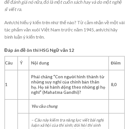
để đánh giá nó nữa, đó là một cuốn sách hay và do một nghệ
sĩ viết ra.
Anh/chị hiểu ý kiến trên như thế nào? Từ cảm nhận về một vài
tác phẩm văn xuôi Việt Nam trước năm 1945, anh/chị hãy
bình luận ý kiến trên.
Đáp án đề ôn thi HSG Ngữ văn 12
Câu
Ý
Nội dung
Điểm
Phải chăng “Con người hình thành từ
những suy nghĩ của chính bản thân
1
8,0
họ. Họ sẽ hành động theo những gì họ
nghĩ” (Mahatma Gandhi)?
Yêu cầu chung
– Câu này kiểm tra năng lực viết bài nghị
luận xã hội của thí sinh; đòi hỏi thí sinh