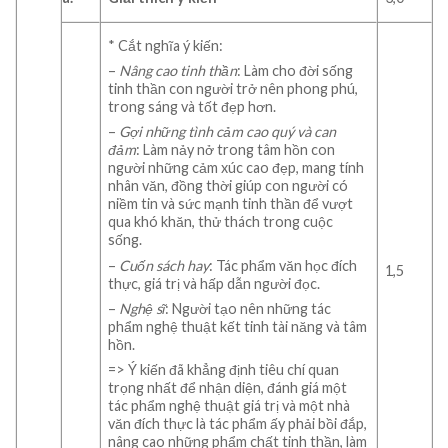
* Cắt nghĩa ý kiến:
–
Nâng cao tinh thần
: Làm cho đời sống
tinh thần con người trở nên phong phú,
trong sáng và tốt đẹp hơn.
–
Gợi những tình cảm cao quý và can
đảm
: Làm nảy nở trong tâm hồn con
người những cảm xúc cao đẹp, mang tính
nhân văn, đồng thời giúp con người có
niềm tin và sức mạnh tinh thần để vượt
qua khó khăn, thử thách trong cuộc
sống.
–
Cuốn sách hay
: Tác phẩm văn học đích
1,5
thực, giá trị và hấp dẫn người đọc.
–
Nghệ sĩ
: Người tạo nên những tác
phẩm nghệ thuật kết tinh tài năng và tâm
hồn.
=> Ý kiến đã khẳng định tiêu chí quan
trọng nhất để nhận diện, đánh giá một
tác phẩm nghệ thuật giá trị và một nhà
văn đích thực là tác phẩm ấy phải bồi đắp,
nâng cao những phẩm chất tinh thần, làm