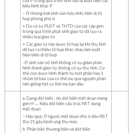
của P trong quá trình sinh sản là xuất hiện các
kiểu hình khác P
– Ở những loài sinh sản hữu tính, biến dị tổ
hợp phong phú vì
+ Do có sự PLĐT và THTD của các cặp gen
trong quá trình phát sinh giao tử đã tạo ra
nhiều loại giao tử
+ Các giao tử này được tổ hợp lại khi thụ tinh
đã tạo ra nhiều tổ hợp khác nhau làm xuất
hiện biến dị tổ hợp
-Ở sinh sản vô tính không có sự giảm phân
hình thành giao tử, không có sự thụ tinh. Cơ
thể con được hình thành từ một phần hay 1
nhóm tế bào của cơ thể mẹ qua nguyên phân
nên giống hệt cơ thể mẹ ban đầu
a. Dạng đột biến ; do đột biến mất đoạn mang
gen H → Kiểu đột biến cấu trúc NST dạng
mất đoạn
– Hậu quả; Ở người, mất đoạn nhỏ ở đầu NST
thứ 21 gây bệnh ung thư máu
b. Phân biệt thường biến và đột biến