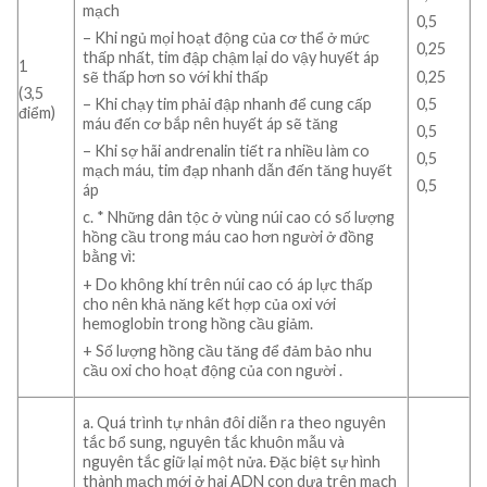
mạch
0,5
– Khi ngủ mọi hoạt động của cơ thể ở mức
0,25
thấp nhất, tim đập chậm lại do vậy huyết áp
1
0,25
sẽ thấp hơn so với khi thấp
(3,5
0,5
– Khi chạy tim phải đập nhanh để cung cấp
điểm)
máu đến cơ bắp nên huyết áp sẽ tăng
0,5
– Khi sợ hãi andrenalin tiết ra nhiều làm co
0,5
mạch máu, tim đạp nhanh dẫn đến tăng huyết
0,5
áp
c. * Những dân tộc ở vùng núi cao có số lượng
hồng cầu trong máu cao hơn người ở đồng
bằng vì:
+ Do không khí trên núi cao có áp lực thấp
cho nên khả năng kết hợp của oxi với
hemoglobin trong hồng cầu giảm.
+ Số lượng hồng cầu tăng để đảm bảo nhu
cầu oxi cho hoạt động của con người .
a. Quá trình tự nhân đôi diễn ra theo nguyên
tắc bổ sung, nguyên tắc khuôn mẫu và
nguyên tắc giữ lại một nửa. Đặc biệt sự hình
thành mạch mới ở hai ADN con dựa trên mạch