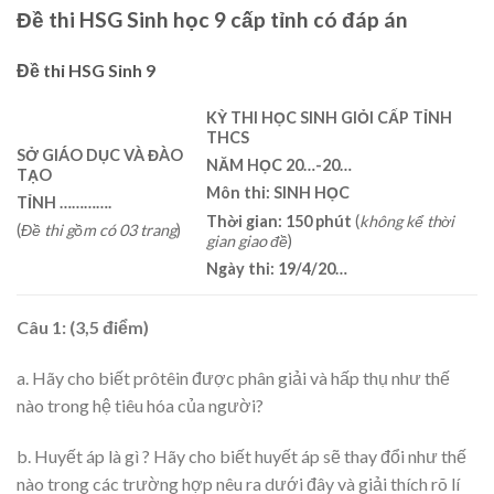
Đề thi HSG Sinh học 9 cấp tỉnh có đáp án
Đề thi HSG Sinh 9
KỲ THI HỌC SINH GIỎI CẤP TỈNH
THCS
SỞ GIÁO DỤC VÀ ĐÀO
NĂM HỌC 20
…
-2
0…
TẠO
Môn thi: SINH
HỌC
TỈNH
………….
Thời gian:
150 phút
(
không kể thời
(
Đề thi gồm có 03
trang
)
gian giao đề
)
Ngày thi:
19/4/2
0…
Câu 1: (3,5 điểm)
a. Hãy cho biết prôtêin được phân giải và hấp thụ như thế
nào trong hệ tiêu hóa của người?
b. Huyết áp là gì ? Hãy cho biết huyết áp sẽ thay đổi như thế
nào trong các trường hợp nêu ra dưới đây và giải thích rõ lí