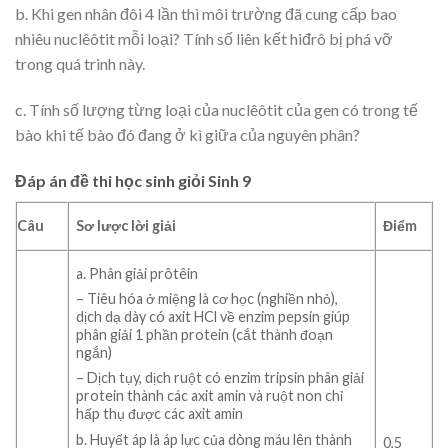
b. Khi gen nhân đôi 4 lần thì môi trường đã cung cấp bao
nhiêu nuclêôtit mỗi loại? Tính số liên kết hiđrô bị phá vỡ
trong quá trinh này.
c. Tính số lượng từng loại của nuclêôtit của gen có trong tế
bào khi tế bào đó đang ở kì giữa của nguyên phân?
Đáp án đề thi học sinh giỏi Sinh 9
Câu
Sơ lược lời giải
Điểm
a. Phân giải prôtêin
– Tiêu hóa ở miệng là cơ học (nghiền nhỏ),
dịch dạ dày có axit HCl về enzim pepsin giúp
phân giải 1 phần protein (cắt thành đoạn
ngắn)
– Dịch tụy, dịch ruột có enzim tripsin phân giải
protein thành các axit amin và ruột non chỉ
hấp thụ được các axit amin
b. Huyết áp là áp lực của dòng máu lên thành
0,5