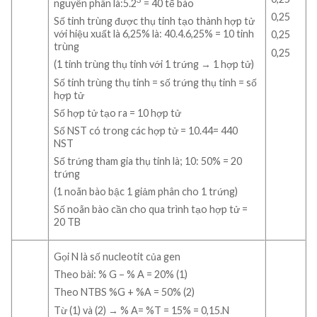
nguyên phân là:5.2
= 40 tế bào
0,25
Số tinh trùng được thụ tinh tạo thành hợp tử
với hiệu xuất là 6,25% là: 40.4.6,25% = 10 tinh
0,25
trùng
0,25
(1 tinh trùng thụ tinh với 1 trứng → 1 hợp tử)
Số tinh trùng thụ tinh = số trứng thụ tinh = số
hợp tử
Số hợp tử tạo ra = 10 hợp tử
Số NST có trong các hợp tử = 10.44= 440
NST
Số trứng tham gia thụ tinh là; 10: 50% = 20
trứng
(1 noãn bào bậc 1 giảm phân cho 1 trứng)
Số noãn bào cần cho qua trình tạo hợp tử =
20 TB
Gọi N là số nucleotit của gen
Theo bài: % G – % A = 20% (1)
Theo NTBS %G + %A = 50% (2)
Từ (1) và (2) → % A= %T = 15% = 0,15.N