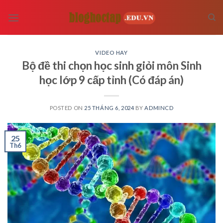
Skip
to
content
VIDEO HAY
Bộ đề thi chọn học sinh giỏi môn Sinh
học lớp 9 cấp tỉnh (Có đáp án)
POSTED ON
25 THÁNG 6, 2024
BY
ADMINCD
25
Th6