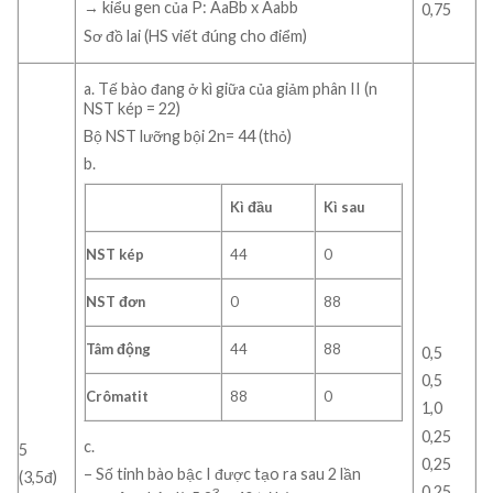
→ kiểu gen của P: AaBb x Aabb
0,75
Sơ đồ lai (HS viết đúng cho điểm)
a. Tế bào đang ở kì giữa của giảm phân II (n
NST kép = 22)
Bộ NST lưỡng bội 2n= 44 (thỏ)
b.
Kì đầu
Kì sau
NST kép
44
0
NST đơn
0
88
Tâm động
44
88
0,5
0,5
Crômatit
88
0
1,0
0,25
c.
5
0,25
– Số tinh bào bậc I được tạo ra sau 2 lần
(3,5đ)
0,25
3