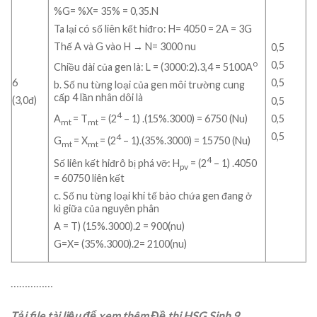
%G= %X= 35% = 0,35.N
Ta lại có số liên kết hiđro: H= 4050 = 2A = 3G
Thế A và G vào H → N= 3000 nu
0,5
o
0,5
Chiều dài của gen là: L = (3000:2).3,4 = 5100A
6
0,5
b. Số nu từng loại của gen môi trường cung
cấp 4 lần nhân dôi là
(3,0đ)
0,5
4
A
= T
= (2
– 1) .(15%.3000) = 6750 (Nu)
0,5
mt
mt
0,5
4
G
= X
= (2
– 1).(35%.3000) = 15750 (Nu)
mt
mt
4
Số liên kết hiđrô bị phá vỡ: H
= (2
– 1) .4050
pv
= 60750 liên kết
c. Số nu từng loại khi tế bào chứa gen đang ở
kì giữa của nguyên phân
A = T) (15%.3000).2 = 900(nu)
G=X= (35%.3000).2= 2100(nu)
……………
Tải file tài liệu để xem thêm Đề thi HSG Sinh 9