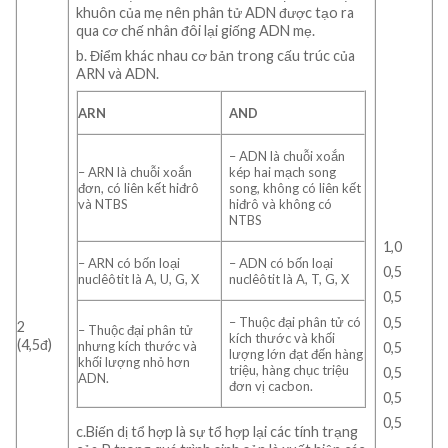
khuôn của mẹ nên phân tử ADN được tạo ra
qua cơ chế nhân đôi lại giống ADN mẹ.
b. Điểm khác nhau cơ bản trong cấu trúc của
ARN và ADN.
ARN
AND
– ADN là chuỗi xoắn
– ARN là chuỗi xoắn
kép hai mạch song
đơn, có liên kết hiđrô
song, không có liên kết
và NTBS
hiđrô và không có
NTBS
1,0
– ARN có bốn loại
– ADN có bốn loại
0,5
nuclêôtit là A, U, G, X
nuclêôtit là A, T, G, X
0,5
0,5
– Thuộc đại phân tử có
2
– Thuộc đại phân tử
kích thước và khối
(4,5đ)
nhưng kích thước và
0,5
lượng lớn đạt đến hàng
khối lượng nhỏ hơn
triệu, hàng chục triệu
0,5
ADN.
đơn vị cacbon.
0,5
0,5
c.Biến dị tổ hợp là sự tổ hợp lại các tính trạng