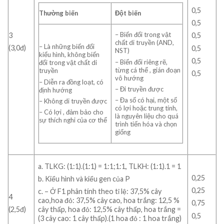
0,5
Thường biến
Đột biến
0,5
– Biến đổi trong vật
3
0,5
chất di truyền (AND,
– Là những biến đổi
(3,0đ)
0,5
NST)
kiểu hình, không biến
0,5
– Biến đổi riêng rẽ,
đổi trong vật chất di
từng cá thể , gián đoạn
truyền
0,5
vô hướng
– Diễn ra đồng loạt, có
– Đi truyền được
định hướng
– Đa số có hại, một số
– Không di truyền được
có lợi hoặc trung tính,
– Có lợi , đảm bảo cho
là nguyên liệu cho quá
sự thích nghi của cơ thể
trình tiến hóa và chọn
giống
a. TLKG: (1:1).(1:1) = 1:1;1:1, TLKH: (1:1).1 = 1
0,25
b. Kiểu hình và kiểu gen của P
0,25
c. – Ở F1 phân tính theo tỉ lệ: 37,5% cây
4
cao,hoa đỏ: 37,5% cây cao, hoa trắng: 12,5 %
0,75
(2,5đ)
cây thấp, hoa đỏ: 12,5% cây thấp, hoa trắng =
0,5
(3 cây cao: 1 cây thấp).(1 hoa đỏ : 1 hoa trắng)