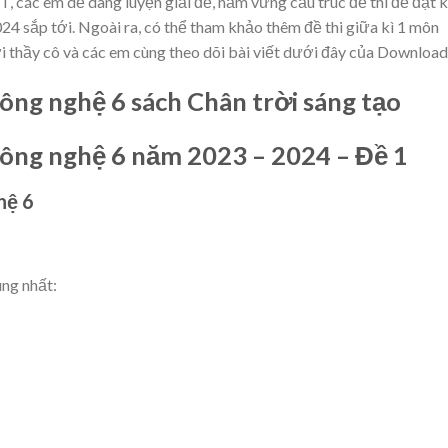
, các em dễ dàng luyện giải đề, nắm vững cấu trúc đề thi để đạt 
024 sắp tới. Ngoài ra, có thể tham khảo thêm đề thi giữa kì 1 môn
i thầy cô và các em cùng theo dõi bài viết dưới đây của Download
Công nghệ 6 sách Chân trời sáng tạo
Công nghệ 6 năm 2023 – 2024 – Đề 1
hệ 6
úng nhất: