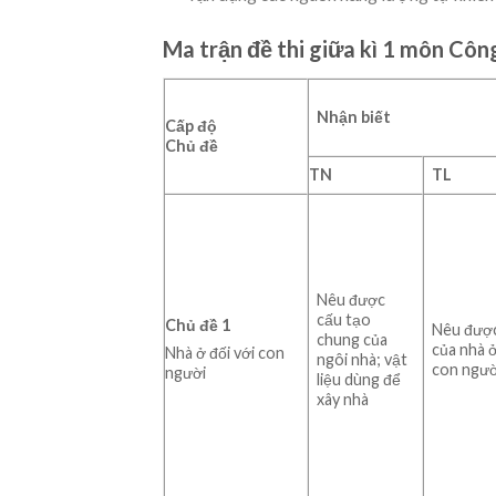
Ma trận đề thi giữa kì 1 môn Côn
Nhận biết
Cấp độ
Chủ đề
TN
TL
Nêu được
cấu tạo
Chủ đề 1
Nêu được
chung của
của nhà ở
Nhà ở đối với con
ngôi nhà; vật
con ngườ
người
liệu dùng để
xây nhà