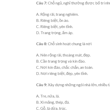
Câu 7:
Chỗ ngủ, nghỉ thường được bố trí nh
A. Rộng rãi, trang nghiêm.
B. Riêng biệt, ồn ào.
C. Riêng biệt, yên tĩnh.
D. Trang trọng, ấm áp.
Câu 8
: Chỗ sinh hoạt chung là nơi
A. Nên rộng rãi, thoáng mát, đẹp.
B. Cần trang trọng và kín đáo.
C. Nơi kín đáo, chắc chắn, an toàn.
D. Nơi riêng biệt, đẹp, yên tĩnh.
Câu 9:
Xây dựng những ngôi nhà lớn, nhiều t
A. Tre, nứa, lá.
B. Xi măng, thép, đá.
C. Gỗ, lá dừa, trúc.