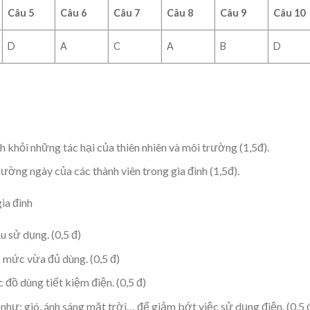
Câu 5
Câu 6
Câu 7
Câu 8
Câu 9
Câu 10
D
A
C
A
B
D
 khỏi những tác hại của thiên nhiên và môi trường (1,5đ).
ường ngày của các thành viên trong gia đình (1,5đ).
ia đình
u sử dụng. (0,5 đ)
ở mức vừa đủ dùng. (0,5 đ)
ồ dùng tiết kiệm điện. (0,5 đ)
ư: gió, ánh sáng mặt trời… để giảm bớt việc sử dụng điện. (0,5 