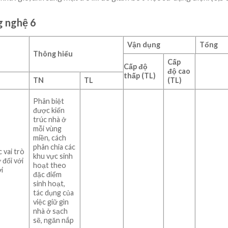
g nghệ 6
Vận dụng
Tổng
Thông hiểu
Cấp
Cấp độ
độ cao
thấp
(TL)
TN
TL
(TL)
Phân biệt
được kiến
trúc nhà ở
mỗi vùng
miền, cách
phân chia các
 vai trò
khu vực sinh
 đối với
hoạt theo
i
đặc điểm
sinh hoạt,
tác dụng của
việc giữ gìn
nhà ở sạch
sẽ, ngăn nắp