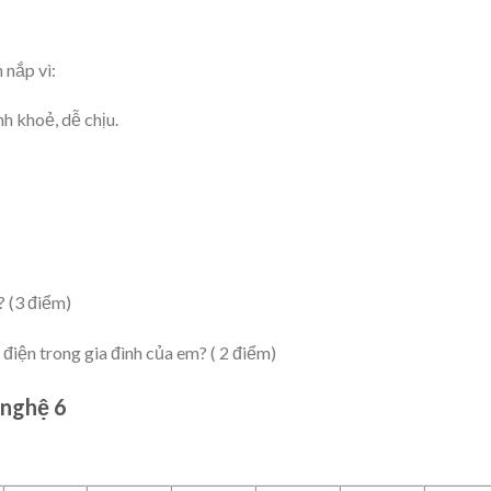
 nắp vì:
h khoẻ, dễ chịu.
? (3 điểm)
điện trong gia đình của em? ( 2 điểm)
 nghệ 6