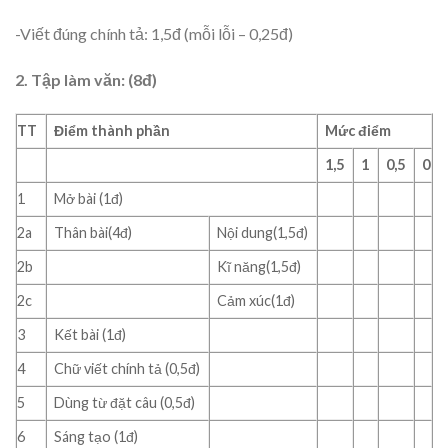
-Viết đúng chính tả: 1,5đ (mỗi lỗi – 0,25đ)
2. Tập làm văn: (8đ)
TT
Điểm thành phần
Mức điểm
1,5
1
0,5
0
1
Mở bài (1đ)
2a
Thân bài(4đ)
Nội dung(1,5đ)
2b
Kĩ năng(1,5đ)
2c
Cảm xúc(1đ)
3
Kết bài (1đ)
4
Chữ viết chính tả (0,5đ)
5
Dùng từ đặt câu (0,5đ)
6
Sáng tạo (1đ)