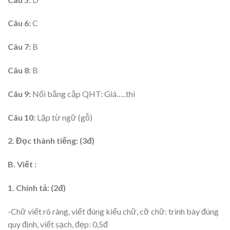
Câu 6:
C
Câu 7:
B
Câu 8
: B
Câu 9:
Nối bằng cập QHT: Giá…..thì
Câu 10
: Lặp từ ngữ (gỗ)
2. Đọc thành tiếng: (3đ)
B. Viết :
1. Chính tả: (2đ)
-Chữ viết rõ ràng, viết đúng kiểu chữ, cỡ chữ: trình bày đúng
quy định, viết sạch, đẹp: 0,5đ