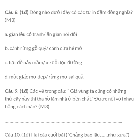
Câu 8. (1đ)
Dòng nào dưới đây có các từ in đậm đồng nghĩa?
(M3)
a. gian lều cỏ tranh/ ăn gian nói dối
b. cánh rừng gỗ quý/ cánh cửa hé mở
c. hạt đỗ nảy mầm/ xe đỗ dọc đường
d. một giấc mơ đẹp/ rừng mơ sai quả
Câu 9. (1đ)
Các vế trong câu: “ Giá vùng ta cũng có những
thứ cây nầy thì tha hồ làm nhà ở bền chắt.” Được nối với nhau
bằng cách nào? (M3)
…………………………………………………………………………………..
Câu 10. (1đ) Hai câu cuối bài (“Chẳng bao lâu,……như xưa.”)