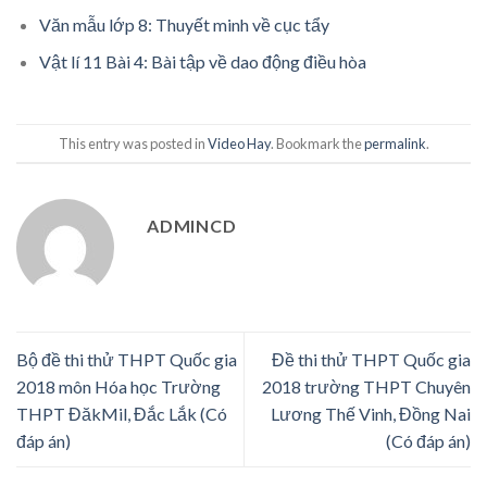
Văn mẫu lớp 8: Thuyết minh về cục tẩy
Vật lí 11 Bài 4: Bài tập về dao động điều hòa
This entry was posted in
Video Hay
. Bookmark the
permalink
.
ADMINCD
Bộ đề thi thử THPT Quốc gia
Đề thi thử THPT Quốc gia
2018 môn Hóa học Trường
2018 trường THPT Chuyên
THPT ĐăkMil, Đắc Lắk (Có
Lương Thế Vinh, Đồng Nai
đáp án)
(Có đáp án)