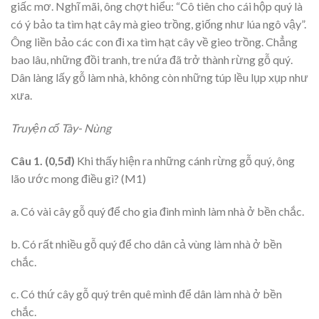
giấc mơ. Nghĩ mãi, ông chợt hiểu: “Cô tiên cho cái hộp quý là
có ý bảo ta tìm hạt cây mà gieo trồng, giống như lúa ngô vậy”.
Ông liền bảo các con đi xa tìm hạt cây về gieo trồng. Chẳng
bao lâu, những đồi tranh, tre nứa đã trở thành rừng gỗ quý.
Dân làng lấy gỗ làm nhà, không còn những túp lều lụp xụp như
xưa.
Truyện cổ Tày- Nùng
Câu 1. (0,5đ)
Khi thấy hiện ra những cánh rừng gỗ quý, ông
lão ước mong điều gì? (M1)
a. Có vài cây gỗ quý để cho gia đình mình làm nhà ở bền chắc.
b. Có rất nhiều gỗ quý để cho dân cả vùng làm nhà ở bền
chắc.
c. Có thứ cây gỗ quý trên quê mình để dân làm nhà ở bền
chắc.