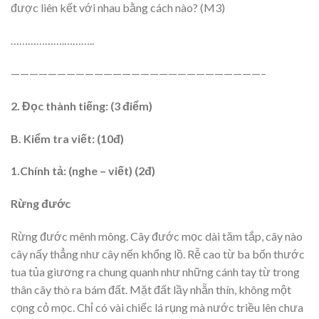
được liên kết với nhau bằng cách nào? (M3)
……………….………..
———————————————————————————–
2. Đọc thành tiếng: (3 điểm)
B. Kiểm tra viết: (10đ)
1.Chính tả: (nghe – viết) (2đ)
Rừng đước
Rừng đước mênh mông. Cây đước mọc dài tăm tắp, cây nào
cây nấy thẳng như cây nến khổng lồ. Rễ cao từ ba bốn thước
tua tủa giương ra chung quanh như những cánh tay từ trong
thân cây thò ra bám đất. Mặt đất lầy nhẵn thín, không một
cọng cỏ mọc. Chỉ có vài chiếc lá rụng mà nước triều lên chưa