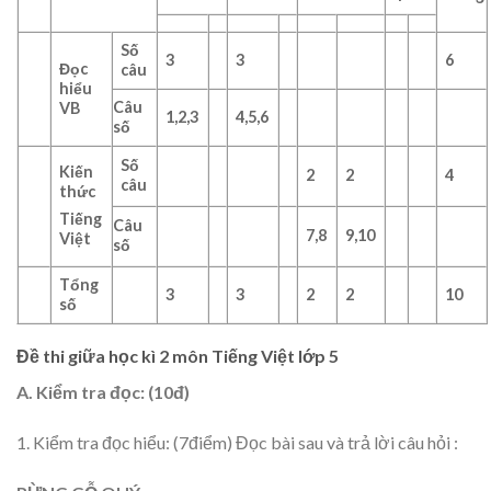
Số
3
3
6
Đọc
câu
hiểu
Câu
VB
1,2,3
4,5,6
số
Số
Kiến
2
2
4
câu
thức
Tiếng
Câu
7,8
9,10
Việt
số
Tổng
3
3
2
2
10
số
Đề thi giữa học kì 2 môn Tiếng Việt lớp 5
A. Kiểm tra đọc: (10đ)
1. Kiểm tra đọc hiểu: (7điểm) Đọc bài sau và trả lời câu hỏi :