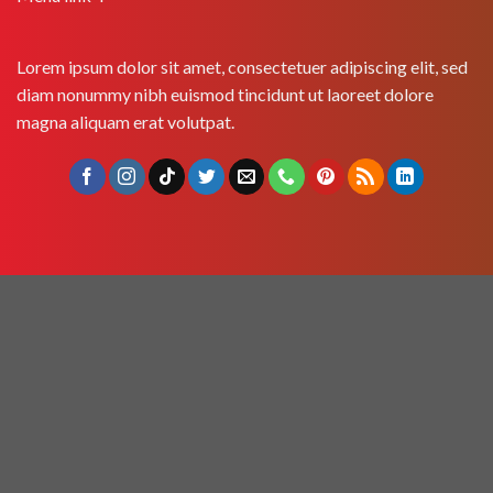
Lorem ipsum dolor sit amet, consectetuer adipiscing elit, sed
diam nonummy nibh euismod tincidunt ut laoreet dolore
magna aliquam erat volutpat.