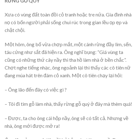
RỪNG GỖ QUÝ
Xưa có vùng đất toàn đồi cỏ tranh hoặc tre nứa. Gia đình nhà
nọ có bốn người phải sống chui rúc trong gian lều ọp ẹp và
chật chội.
Một hôm, ông bố vừa chợp mắt, một cánh rừng đầy lim, sến,
táu cứng như sắt đã hiện ra. Ông nghĩ bụng: “Giá vùng ta
cũng có những thứ cây nầy thì tha hồ làm nhà ở bền chắc”.
Chợt nghe tiếng nhạc, ông ngoảnh lại thì thấy các cô tiên nữ
đang múa hát trên đám cỏ xanh. Một cô tiên chạy lại hỏi:
– Ông lão đến đây có việc gì ?
– Tôi đi tìm gỗ làm nhà, thấy rừng gỗ quý ở đây mà thèm quá!
– Được, ta cho ông cái hộp nầy, ông sẽ có tất cả. Nhưng về
nhà, ông mới được mở ra!