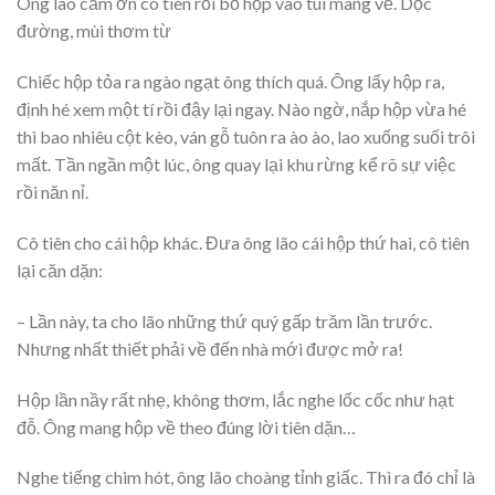
Ông lão cảm ơn cô tiên rồi bỏ hộp vào túi mang về. Dọc
đường, mùi thơm từ
Chiếc hộp tỏa ra ngào ngạt ông thích quá. Ông lấy hộp ra,
định hé xem một tí rồi đậy lại ngay. Nào ngờ, nắp hộp vừa hé
thì bao nhiêu cột kèo, ván gỗ tuôn ra ào ào, lao xuống suối trôi
mất. Tần ngần một lúc, ông quay lại khu rừng kể rõ sự việc
rồi năn nỉ.
Cô tiên cho cái hộp khác. Đưa ông lão cái hộp thứ hai, cô tiên
lại căn dặn:
– Lần này, ta cho lão những thứ quý gấp trăm lần trước.
Nhưng nhất thiết phải về đến nhà mới được mở ra!
Hộp lần nầy rất nhẹ, không thơm, lắc nghe lốc cốc như hạt
đỗ. Ông mang hộp về theo đúng lời tiên dặn…
Nghe tiếng chim hót, ông lão choàng tỉnh giấc. Thì ra đó chỉ là