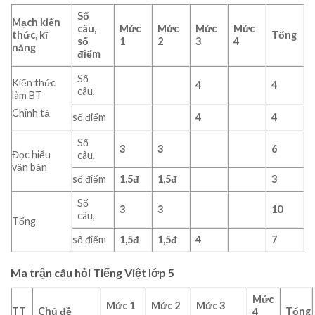
Số
Mạch kiến
câu,
Mức
Mức
Mức
Mức
thức, kĩ
Tổng
số
1
2
3
4
năng
điểm
Số
Kiến thức
4
4
câu,
làm BT
Chính tả
số điểm
4
4
Số
3
3
6
Đọc hiểu
câu,
văn bản
số điểm
1,5đ
1,5đ
3
Số
3
3
10
câu,
Tổng
số điểm
1,5đ
1,5đ
4
7
Ma trận câu hỏi Tiếng Việt lớp 5
Mức
Mức 1
Mức 2
Mức 3
TT
Chủ đề
Tổng
4