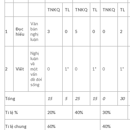
TNKQ
TL
TNKQ
TL
TNKQ
TL
Văn
Đọc
bản
1
3
0
5
0
0
2
hiểu
nghị
luận
Nghị
luận
về
2
Viết
một
0
1*
0
1*
0
1*
vấn
đề đời
sống
Tổng
15
5
25
15
0
30
Tỉ lệ %
20%
40
%
3
0%
Tỉ lệ chung
60%
40%