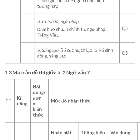
– Nêu giải pháp để ngăn chặn hiện
tượng này.
d. Chính tả, ngữ pháp
0,5
Đảm bảo chuẩn chính tả, ngữ pháp
Tiếng Việt.
e. Sáng tạo
: Bố cục mạch lạc, lời kể sinh
0,5
động, sáng tạo.
1.3 Ma trận đề thi giữa kì 2 Ngữ văn 7
Nội
dung/
Kĩ
đơn
TT
Mức độ nhận thức
năng
vị
kiến
thức
Nhận biết
Thông hiểu
Vận dụng