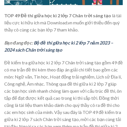
TOP 49 Đề thi giữa học kì 2 lớp 7 Chân trời sáng tạo
là tài
liệu cực kì hữu ích mà Download.vn muốn giới thiệu đến quý
thầy cô cùng các bạn lớp 7 tham khảo.
Bạn đang đọc:
Bộ đề thi giữa học kì 2 lớp 7 năm 2023 –
2024 sách Chân trời sáng tạo
Đề kiểm tra giữa học kì 2 lớp 7 Chân trời sáng tạo gồm 49 đề
có ma trận đề thi kèm theo đáp án giải chi tiết bao gồm các
môn: Ngữ văn, Tin học, Hoạt động trải nghiệm, Lịch sử Địa lí,
Công nghệ, Âm nhạc. Thông qua đề thi giữa kì 2 lớp 7 giúp
các bạn học sinh nhanh chóng làm quen với cấu trúc đề thi, ôn
tập để đạt được kết quả cao trong kì thi sắp tới. Đồng thời
cũng là tài liệu tham khảo dành cho quý thầy cô ra đề thi cho
các em học sinh của mình. Vậy sau đây là TOP 49 đề kiểm tra
giữa kì 2 lớp 7 sách Chân trời sáng tạo, mời các bạn cùng tải
tại đây. Ngoài ra các bạn xem thêm ma trận đề thi giữa kì 2