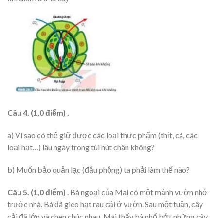
Câu 4. (1,0 điểm) .
a) Vì sao có thể giữ được các loại thực phẩm (thịt, cá, các
loại hạt…) lâu ngày trong túi hút chân không?
b) Muốn bảo quản lạc (đậu phộng) ta phải làm thế nào?
Câu 5. (1,0 điểm)
. Bà ngoại của Mai có một mảnh vườn nhở
trước nhà. Bà đã gieo hạt rau cải ở vườn. Sau một tuần, cây
cải đã lớn và chen chúc nhau. Mai thấy bà nhổ bớt những cây