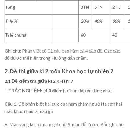
Tổng
3
TN
5TN
2 TL
1
Tỉ lệ %
20%
40%
30%
1
Tỉ lệ chung
60
40
Ghi chú:
Phần viết có 01 câu bao hàm cả 4 cấp độ. Các cấp
độ được thể hiện trong Hướng dẫn chấm.
2. Đề thi giữa kì 2 môn Khoa học tự nhiên 7
2.1 Đề kiểm tra giữa kì 2 KHTN 7
I . TRẮC NGHIỆM: (4,0 điểm) .
Chọn đáp án đúng nhất
Câu 1.
Để phân biệt hai cực của nam châm người ta sơn hai
màu khác nhau là màu gì?
A. Màu vàng là cực nam ghi chữ S, màu đỏ là cực Bắc ghi chữ