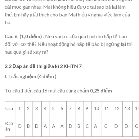
cải mọc gần nhau, Mai không hiểu được tại sao bà lại làm
thế. Em hãy giải thích cho bạn Mai hiểu ý nghĩa việc làm của
bà.
Câu 6. (1,0 điểm) .
Nêu vai trò của quá trình hô hấp tế bào
đối với cơ thể? Nếu hoạt động hô hấp tế bào bị ngừng lại thì
hậu quả gì sẽ xảy ra?
2.2 Đáp án đề thi giữa kì 2 KHTN 7
I. Trắc nghiệm (4 điểm )
Từ câu 1 đến câu 16 mỗi câu đúng chấm
0,25 điểm
Câu
1
2
3
4
5
6
7
8
9
10
11
12
13
1
Đáp
D
B
D
A
A
A
D
B
C
A
C
D
D
C
án