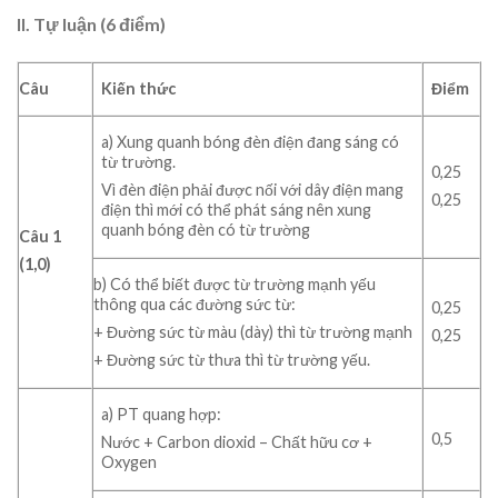
II. Tự luận (6 điểm)
Câu
Kiến thức
Điểm
a) Xung quanh bóng đèn điện đang sáng có
từ trường.
0,25
Vì đèn điện phải được nối với dây điện mang
0,25
điện thì mới có thể phát sáng nên xung
quanh bóng đèn có từ trường
C
âu 1
(1,0)
b) Có thể biết được từ trường mạnh yếu
thông qua các đường sức từ:
0,25
+ Đường sức từ màu (dày) thì từ trường mạnh
0,25
+ Đường sức từ thưa thì từ trường yếu.
a) PT quang hợp:
0,5
Nước + Carbon dioxid – Chất hữu cơ +
Oxygen