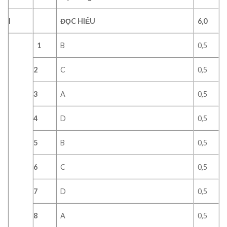
I
ĐỌC
HIỂU
6
,0
1
B
0,5
2
C
0,5
3
A
0,5
4
D
0,5
5
B
0,5
6
C
0,5
7
D
0,5
8
A
0,5