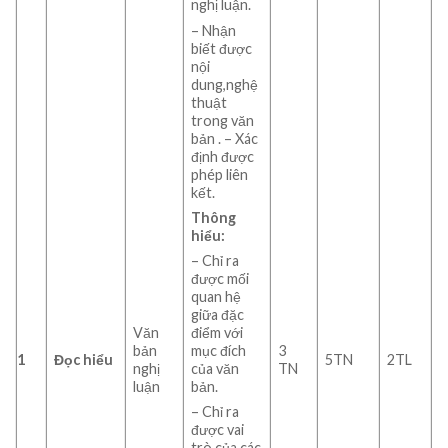
nghị luận.
– Nhận
biết được
nội
dung,nghệ
thuật
trong văn
bản . – Xác
định được
phép liên
kết.
Thông
hiểu:
– Chỉ ra
được mối
quan hệ
giữa đặc
điểm với
Văn
mục đích
bản
3
1
Đọc hiểu
5TN
2TL
của văn
nghị
TN
bản.
luận
– Chỉ ra
được vai
trò của các