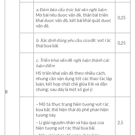
a
.
Đảm bảo cấu trúc bài văn
nghị luận:
Mở bài nêu được vấn đề, thân bài triển
0,25
khai được vấn đề, kết bài khái quát được
vấn đề.
b
. Xác định đúng
yêu cầu của đề
: vứt rác
0,25
thải bừa bãi.
c.
Triển khai vấn đề nghị luận thành các
luận điểm
HS triển khai vấn đề theo nhiều cách,
nhưng cần vận dụng tốt các thao tác lập
luận, kết hợp chặt chẽ giữa lí lẽ và dẫn
chứng; sau đây là một số gợi ý:
II
– Mô tả thực trạng hiện tượng vứt rác
bừa bãi; thể hiện thái độ phê phán hiện
tượng này.
2,5
– Lí giải nguyên nhân và hậu quả của
hiện tượng vứt rác thải bừa bãi.