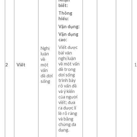
biết:
Thông
hiểu:
Vận dụng:
Vận dụng
cao:
Viết được
Nghị
bài văn
luận
nghị luận
về
về một vấn
2
Viết
một
1
đề trong
vấn
đời sống
đề đời
trình bày
sống
rõ vấn đề
và ý kiến
của người
viết; đưa
ra được lí
lẽ rõ ràng
và bằng
chứng đa
dạng.