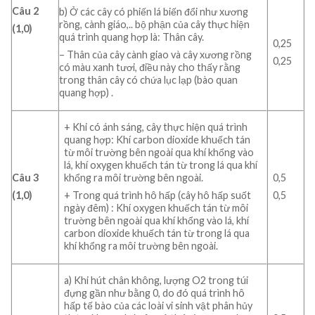
Câu 2
b) Ở các cây có phiến lá biến đổi như xương
rồng, cành giáo,.. bộ phận của cây thực hiện
(1,0)
quá trình quang hợp là: Thân cây.
0,25
– Thân của cây cành giao và cây xương rồng
0,25
có màu xanh tươi, điều này cho thấy rằng
trong thân cây có chứa lục lạp (bào quan
quang hợp) .
+ Khi có ánh sáng, cây thực hiện quá trình
quang hợp: Khí carbon dioxide khuếch tán
từ môi trường bên ngoài qua khí khổng vào
lá, khí oxygen khuếch tán từ trong lá qua khí
Câu 3
khổng ra môi trường bên ngoài.
0,5
(1,0)
+ Trong quá trình hô hấp (cây hô hấp suốt
0,5
ngày đêm) : Khí oxygen khuếch tán từ môi
trường bên ngoài qua khí khổng vào lá, khí
carbon dioxide khuếch tán từ trong lá qua
khí khổng ra môi trường bên ngoài.
a) Khi hút chân không, lượng O2 trong túi
đựng gần như bằng 0, do đó quá trình hô
hấp tế bào của các loài vi sinh vật phân hủy