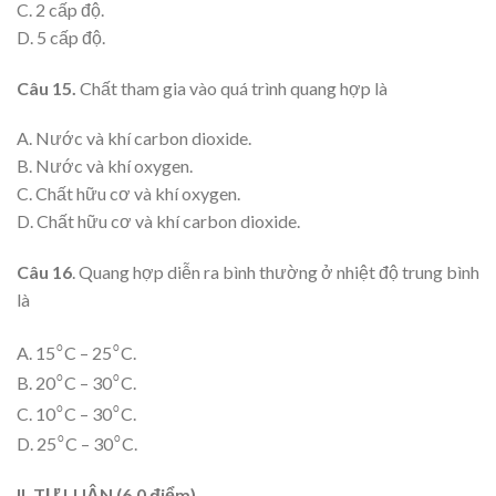
C. 2 cấp độ.
D. 5 cấp độ.
Câu 15.
Chất tham gia vào quá trình quang hợp là
A. Nước và khí carbon dioxide.
B. Nước và khí oxygen.
C. Chất hữu cơ và khí oxygen.
D. Chất hữu cơ và khí carbon dioxide.
Câu 16
. Quang hợp diễn ra bình thường ở nhiệt độ trung bình
là
⸰
⸰
A. 15
C – 25
C.
⸰
⸰
B. 20
C – 30
C.
⸰
⸰
C. 10
C – 30
C.
⸰
⸰
D. 25
C – 30
C.
II. TỰ LUẬN (6,0 điểm)