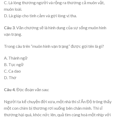
C. Là lòng thương người và rộng ra thương cả muôn vật,
muôn loài.
D. Là giúp cho tình cảm và gợi lòng vị tha.
Câu 3
. Văn chương sẽ là hình dung của sự sống muôn hình
vạn trạng.
Trong câu trên “muôn hình vạn trạng” được gọi tên là gì?
A. Thành ngữ
B. Tục ngữ
C. Ca dao
D. Thơ
Câu 4.
Đọc đoạn văn sau:
Người ta kể chuyện đời xưa, một nhà thi sĩ Ấn Độ trông thấy
một con chim bị thương rơi xuống bên chân mình. Thi sĩ
thương hại quá, khóc nức lên, quả tim cùng hoà một nhịp với