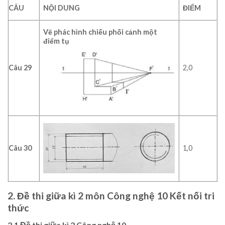
CÂU
NỘI DUNG
ĐIỂM
Vẽ phác hình chiếu phối cảnh một
điểm tụ
Câu 29
2,0
Câu 30
1,0
2. Đề thi giữa kì 2 môn Công nghệ 10 Kết nối tri
thức
2.1 Đề thi giữa kì 2 Công nghệ 10