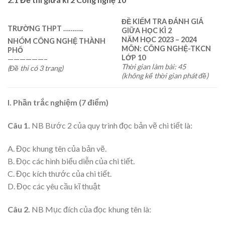
ĐỀ KIỂM TRA ĐÁNH GIÁ
TRƯỜNG THPT ………..
GIỮA HỌC KÌ 2
NĂM HỌC 202
3
– 202
4
NHÓM CÔNG NGHỆ THÀNH
MÔN: CÔNG NGHỆ-TKCN
PHỐ
LỚP 10
——————–
Thời gian làm bài: 45
(Đề thi có 3 trang)
(không kể thời gian phát đề)
I. Phần trắc nghiệm (7 điểm)
Câu 1.
NB Bước 2 của quy trình đọc bản vẽ chi tiết là:
A. Đọc khung tên của bản vẽ.
B. Đọc các hình biểu diễn của chi tiết.
C. Đọc kích thước của chi tiết.
D. Đọc các yêu cầu kĩ thuật
Câu 2.
NB Mục đích của đọc khung tên là: