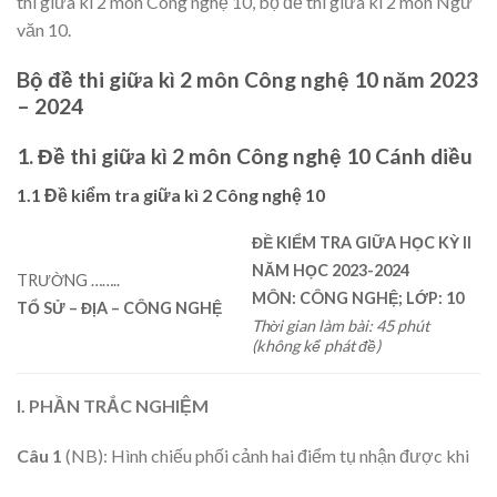
thi giữa kì 2 môn Công nghệ 10, bộ đề thi giữa kì 2 môn Ngữ
văn 10.
Bộ đề thi giữa kì 2 môn Công nghệ 10 năm 2023
– 2024
1. Đề thi giữa kì 2 môn Công nghệ 10 Cánh diều
1.1 Đề kiểm tra giữa kì 2 Công nghệ 10
ĐỀ KIỂM TRA GIỮA HỌC KỲ II
NĂM HỌC 202
3
-202
4
TRƯỜNG ……..
MÔN: CÔNG NGHỆ; LỚP: 10
TỔ SỬ – ĐỊA – CÔNG NGHỆ
Thời gian làm bài: 45 phút
(không kể phát đề)
I. PHẦN TRẮC NGHIỆM
Câu 1
(NB): Hình chiếu phối cảnh hai điểm tụ nhận được khi