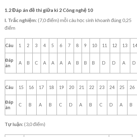
1.2 Đáp án đề thi giữa kì 2 Công nghệ 10
I. Trắc nghiệm
: (7,0 điểm) mỗi câu học sinh khoanh đúng 0,25
điểm
Câu
1
2
3
4
5
6
7
8
9
10
11
12
13
1
Đáp
A
B
C
A
A
A
A
B
B
B
D
D
A
D
án
Câu
15
16
17
18
19
20
21
22
23
24
25
26
Đáp
C
B
A
B
C
D
A
B
C
D
A
B
án
Tự luận:
(3,0 điểm)