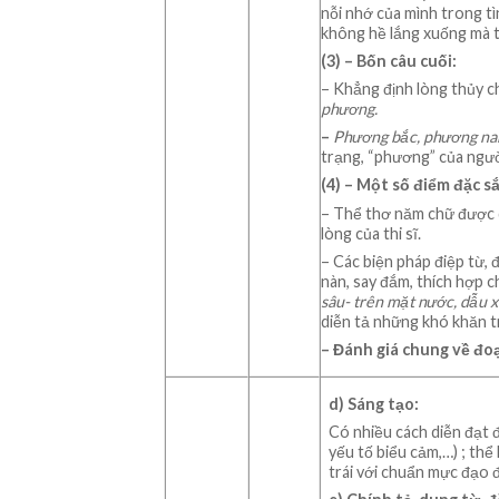
nỗi nhớ của mình trong tì
không hề lắng xuống mà t
(
3
) –
Bốn câu cuối:
– Khẳng định lòng thủy c
phương.
–
Phương bắc, phương n
trạng, “phương” của ngườ
(
4
) –
Một số điểm đặc s
– Thể thơ năm chữ được d
lòng của thi sĩ.
– Các biện pháp điệp từ,
nàn, say đắm, thích hợp c
sâu- trên mặt nước, dẫu 
diễn tả những khó khăn t
–
Đánh giá chung về đoạ
d) Sáng tạo:
Có nhiều cách diễn đạt đ
yếu tố biểu cảm,…) ; thể
trái với chuẩn mực đạo đ