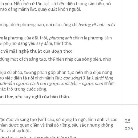
nh yêu. Nỗi nhớ cứ tồn tại , cứ hiện diện trong tâm hồn, nó
rào dâng mãnh liệt, quay quắt khôn nguôi.
hung: dù ở phương nào, nơi nào cũng chỉ
hướng về anh –một
am
là phương của đất trời,
phương anh
chính là phương tâm
i phụ nữ đang yêu say đắm, thiết tha.
ắc về mặt nghệ thuật của đoạn thơ:
ùng một cách sáng tạo, thể hiện nhịp của sóng biển, nhịp
 điệp cú pháp, tương phản góp phần tạo nên nhịp điệu nồng
ho việc diễn tả nỗi nhớ mãnh liệt:
con sóng
(3 lần
), dưới lòng
xuôi-dẫu ngược
; cách nói ngược: xuôi bắc – ngược nam
nhằm
rắc trở trong cuộc sống.
n thơ, nêu suy nghĩ của bản thân.
ộc đáo và sáng tạo (viết câu, sử dụng từ ngữ, hình ảnh và các
0
,5
 hiện được quan điểm và thái độ riêng, sâu sắc nhưng không
0.25
ức và pháp luật.