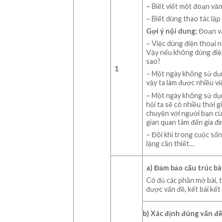
–
Biết viết một đoạn vă
– Biết dùng thao tác lập
Gợi ý nội dung:
Đoạn v
– Việc dùng điện thoại 
Vậy nếu không dùng điện 
sao?
1
– Một ngày không sử dụn
vậy ta làm được nhiều vi
– Một ngày không sử dụn
hội ta sẽ có nhiều thời 
chuyện với người bạn cùn
gian quan tâm đến gia đì
– Đôi khi trong cuộc số
lặng cần thiết…
a) Đảm bảo cấu trúc bà
Có đủ các phần mở bài, th
được vấn đề, kết bài kết
b) Xác định đúng vấn đề