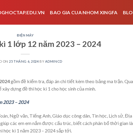
OGHOCTAP.EDU.VN
BAO GIA CUA NHOM XINGFA
BLO
ĐIỆN MÁY
 kì 1 lớp 12 năm 2023 – 2024
D ON
25 THÁNG 6, 2024
BY
ADMINCD
 2024
gồm đề kiểm tra, đáp án chi tiết kèm theo bảng ma trận. Qua
ể xây dựng đề thi học kì 1 cho học sinh của mình.
ăm 2023 – 2024
oán, Ngữ văn, Tiếng Anh, Giáo dục công dân, Tin học, Lịch sử, Địa l
ó giúp các em em nắm được cấu trúc, biết cách phân bổ thời gian l
hi học kì 1 năm 2023 – 2024 sắp tới.