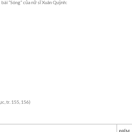
 bài “Sóng” của nữ sĩ Xuân Quỳnh:
, tr. 155, 156)
ĐIỂM