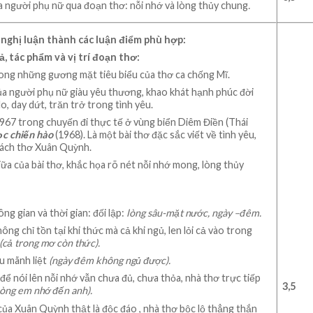
a người phụ nữ qua đoạn thơ: nỗi nhớ và lòng thủy chung
.
n nghị luận thành các luận điểm phù hợp:
iả, tác phẩm và vị trí đoạn thơ:
rong những gương mặt tiêu biểu của thơ ca chống Mĩ.
của người phụ nữ giàu yêu thương, khao khát hạnh phúc đời
lo, day dứt, trăn trở trong tình yêu.
967 trong chuyến đi thực tế ở vùng biển Diêm Điền (Thái
c chiến hào
(1968). Là một bài thơ đặc sắc viết về tình yêu,
cách thơ Xuân Quỳnh.
ữa của bài thơ, khắc họa rõ nét nỗi nhớ mong, lòng thủy
ng gian và thời gian: đối lập:
lòng sâu-mặt nước, ngày –đêm
.
ng chỉ tồn tại khi thức mà cả khi ngủ, len lỏi cả vào trong
(cả trong mơ còn thức).
u mãnh liệt
(ngày đêm không ngủ được).
 nói lên nỗi nhớ vẫn chưa đủ, chưa thỏa, nhà thơ trực tiếp
3
,
5
Lòng em nhớ đến anh).
của Xuân Quỳnh thật là độc đáo , nhà thơ bộc lộ thẳng thắn