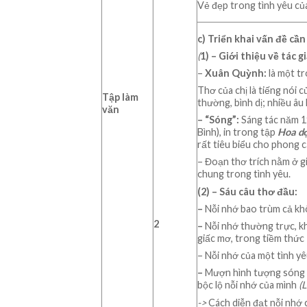
Vẻ đẹp trong tình yêu củ
c) Triển khai vấn đề cầ
(
1
) –
Giới thiệu về tác g
–
Xuân Quỳnh:
là một t
Thơ của chị là tiếng nói 
Tập làm
thường, bình dị; nhiều âu 
văn
–
“
Sóng
”
:
Sáng tác năm 1
Bình), in trong tập
Hoa dọ
rất tiêu biểu cho phong 
– Đoạn thơ trích nằm ở gi
chung trong tình yêu.
(
2
) –
Sáu câu thơ đầu
:
–
Nỗi nhớ bao trùm cả khô
2
–
Nỗi nhớ thường trực, khô
giấc mơ, trong tiềm thức
– Nỗi nhớ của một tình yê
–
Mượn hình tượng sóng để
bộc lộ nỗi nhớ của mình
(
->
Cách diễn đạt nỗi nhớ 