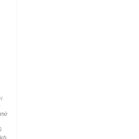
i
 thử
ủ
ách.