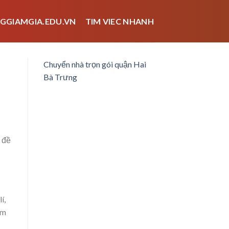
GGIAMGIA.EDU.VN
TIM VIEC NHANH
Chuyển nhà trọn gói quận Hai
Bà Trưng
 đề
í,
àm