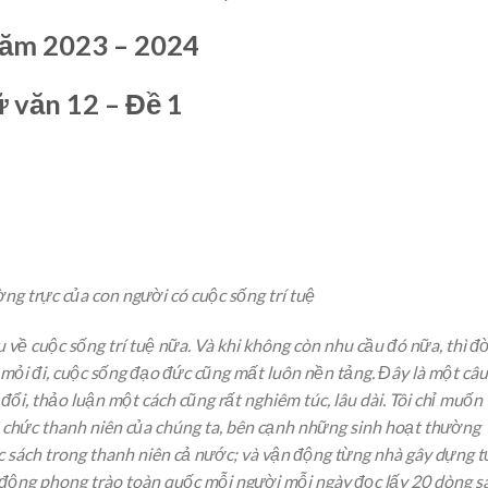
 năm 2023 – 2024
ữ văn 12 – Đề 1
ờng trực của con người có cuộc sống trí tuệ
 về cuộc sống trí tuệ nữa. Và khi không còn nhu cầu đó nữa, thì đờ
mỏi đi, cuộc sống đạo đức cũng mất luôn nền tảng. Đây là một câu
đổi, thảo luận một cách cũng rất nghiêm túc, lâu dài. Tôi chỉ muốn
tổ chức thanh niên của chúng ta, bên cạnh những sinh hoạt thường
c sách trong thanh niên cả nước; và vận động từng nhà gây dựng t
 động phong trào toàn quốc mỗi người mỗi ngày đọc lấy 20 dòng s