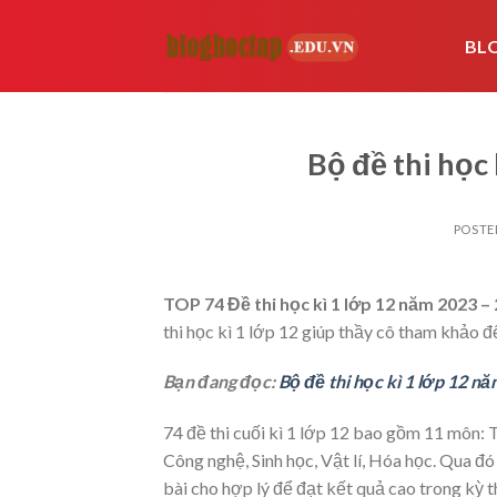
Skip
to
BL
content
Bộ đề thi học
POSTE
TOP 74 Đề thi học kì 1 lớp 12 năm 2023 –
thi học kì 1 lớp 12 giúp thầy cô tham khảo đ
Bạn đang đọc:
Bộ đề thi học kì 1 lớp 12 n
74 đề thi cuối kì 1 lớp 12 bao gồm 11 môn: T
Công nghệ, Sinh học, Vật lí, Hóa học. Qua đ
bài cho hợp lý để đạt kết quả cao trong kỳ t