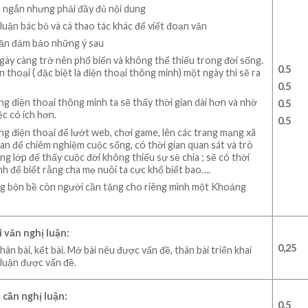
n ngắn nhưng phải đầy đủ nội dung
 luận bác bỏ và cá thao tác khác để viết đoạn văn
ăn đảm bảo những ý sau
ngày càng trở nên phổ biến và không thể thiếu trong đời sống.
0.5
thoại ( đặc biệt là điện thoại thông minh) một ngày thì sẽ ra
0.5
g điện thoại thông minh ta sẽ thấy thời gian dài hơn và nhờ
0.5
ệc có ích hơn.
0.5
g điện thoại để lướt web, chơi game, lên các trang mạng xã
gian để chiêm nghiệm cuộc sống, có thời gian quan sát và trò
g lớp để thấy cuộc đời không thiếu sự sẻ chia ; sẽ có thời
nh để biết rằng cha mẹ nuôi ta cực khổ biết bao….
ng bộn bề còn người cần tặng cho riêng mình một Khoảng
i văn nghị luận:
0
,
2
5
ân bài, kết bài. Mở bài nêu được vấn đề, thân bài triển khai
 luận được vấn đề.
 cần nghị luận:
0
,5