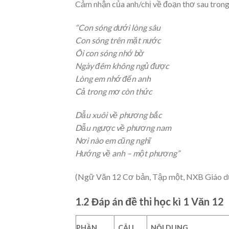
Cảm nhận của anh/chị về đoạn thơ sau trong
“Con sóng dưới lòng sâu
Con sóng trên mặt nước
Ôi con sóng nhớ bờ
Ngày đêm không ngủ được
Lòng em nhớ đến anh
Cả trong mơ còn thức
Dẫu xuôi về phương bắc
Dẫu ngược về phương nam
Nơi nào em cũng nghĩ
Hướng về anh – một phương”
(Ngữ Văn 12 Cơ bản, Tập một, NXB Giáo dục
1.2 Đáp án đề thi học kì 1 Văn 12
PHẦN
CÂU
NỘI DUNG