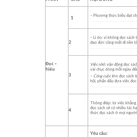
– Phương thức biểu đạt ch
1
– Lí do: vì không đọc sách 
2
đạo đức cũng mất đi nền t
Đọc –
Việc nhỏ
: vận động đọc sác
hiểu
vài chục dòng mỗi ngày đế
3
–
Công cuộc lớn
: đọc sách 
hội, phấn đấu đưa việc đọc
Thông điệp: từ việc khẳng 
đọc sách sẽ có nhiều tác hạ
4
thức đọc sách ở mọi ngườ
Yêu cầu: