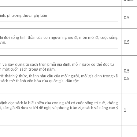
ính: phương thức nghị luận
0.5
thì đời sống tinh thần của con người nghèo đi, mòn mỏi đi, cuộc sống
0.5
ảng.
h và gây dựng tủ sách trong mỗi gia đình, mỗi người có thể đọc từ
n một cuốn sách trong một năm.
0.5
trở thành ý thức, thành nhu cầu của mỗi người, mỗi gia đình trong xã
0.5
 sách trở thành văn hóa của quốc gia, dân tộc.
định đọc sách là biểu hiện của con người có cuộc sống trí tuệ, không
i, tác giả đã đưa ra lời đề nghị về phong trào đọc sách và nâng cao ý
1
i