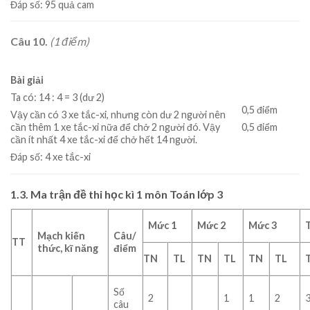
Đáp số: 95 quả cam
Câu 10.
(1 điểm)
Bài giải
Ta có: 14 : 4 = 3 (dư 2)
0,5 điểm
Vậy cần có 3 xe tắc-xi, nhưng còn dư 2 người nên
0,5 điểm
cần thêm 1 xe tắc-xi nữa để chở 2 người đó. Vậy
cần ít nhất 4 xe tắc-xi để chở hết 14 người.
Đáp số: 4 xe tắc-xi
1.3. Ma trận đề thi học kì 1 môn Toán lớp 3
Mức 1
Mức 2
Mức 3
Mạch kiến
Câu/
TT
thức, kĩ năng
điểm
TN
TL
TN
TL
TN
TL
Số
2
1
1
2
câu