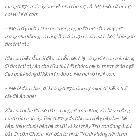
mang được trái cây nào về nhà cho mẹ cả. Mẹ buồn lắm,
mẹ
nói với Khỉ con:
– Mẹ thấy buồn khi con không nghe lời mẹ dặn. Bây giờ
trong nhà không có cái gì ăn cả là tại vì con mải chơi, không đi
tìm trái cây.
Khỉ con biết lỗi, cúi đầu xin lỗi mẹ. Mẹ cõng Khỉ con trên lưng
đi tìm trái cây ăn cho bữa tối. Một hôm, mẹ bị trượt chân ngã,
đau quá không đi kiếm ăn được. Mẹ nói với Khỉ con:
– Mẹ bị đau chân, đi không được. Con tự mình đi kiếm trái
cây để ăn nhé!
Khỉ con nghe lời mẹ dặn, mang giỏ trên lưng và chạy xuống
núi đi tìm trái cây. Trên đường đi, Khỉ con thấy bắp bèn bẻ
bắp, thấy chuối bèn bẻ chuối và khi thấy Thỏ con đang đuổi
bắt Chuồn Chuồn, Khỉ bèn tự nhủ: “Mình không nên ham