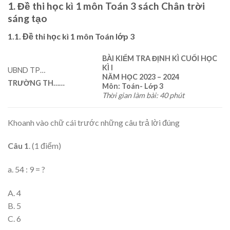
1. Đề thi học kì 1 môn Toán 3 sách Chân trời
sáng tạo
1.1. Đề thi học kì 1 môn Toán lớp 3
BÀI KIỂM TRA ĐỊNH KÌ CUỐI HỌC
KÌ I
UBND TP…
NĂM HỌC 202
3
– 202
4
TRƯỜNG TH
……
Môn: Toán- Lớp 3
Thời gian làm bài: 40 phút
Khoanh vào chữ cái trước những câu trả lời đúng
Câu 1
. (1 điểm)
a. 54 : 9 = ?
A. 4
B. 5
C. 6