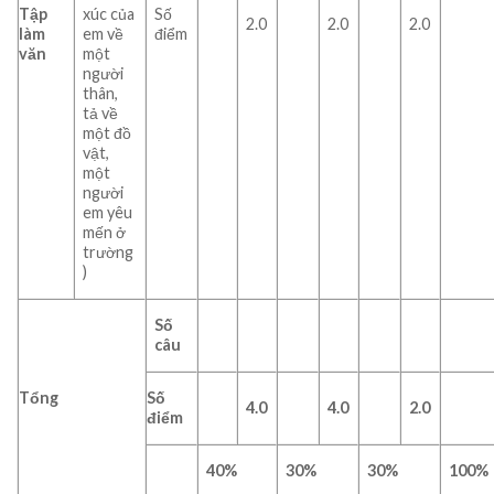
Tập
xúc của
Số
2.0
2.0
2.0
làm
em về
điểm
văn
một
người
thân,
tả về
một đồ
vật,
một
người
em yêu
mến ở
trường
)
Số
câu
Tổng
Số
4.0
4.0
2.0
điểm
40%
30%
30%
100%