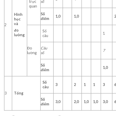
trực
số
quan
Số
Hình
1,0
1,0
2
điểm
học
và
2
đo
Số
1
lường
câu
Đo
Câu
7
lường
số
Số
1,0
điểm
Số
3
2
1
1
3
câu
3
Tổng
Số
3,0
2,0
1,0
1,0
3,0
6
điểm