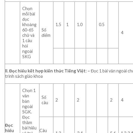
Chọn
mỗi bài
đọc
khoảng
1.5
1
1.0
0.5
60-65
Số
4
chữ và
điểm
1 câu
hỏi
ngoài
SKG
II. Đọc hiểu kết hợp kiến thức Tiếng Việt: –
Đọc 1 bài văn ngoài c
trình sách giáo khoa
Chọn 1
văn
Số
2
2
2
4
bản
câu
ngoài
SGK.
Đọc
thầm
Đọc
bài hiểu
hiểu
Câu