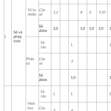
Số tự
Câu
1,2
8
6
9,10
nhiên
số
Số
2,0
1,0
1,0
2,0
3
điểm
Số và
1
phép
tính
Số
1
câu
Phân
Câu
3
số
số
Số
1,0
1
điểm
Số
1
1
câu
Hình
học
Câu
5
4