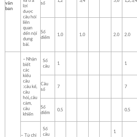
và trả
1,2
3,4
5,6
1,2,3,
văn
số
lời
bản
được
câu hỏi
liên
quan
Số
đến nội
1.0
1.0
2.0
2.0
điểm
dung
bài.
– Nhận
Số
1
1
biết
câu
các
kiểu
câu
Câu
:câu kể,
7
7
số
câu
hỏi,,câu
cảm,
Số
câu
0.5
0.5
điểm
khiến
Số
1
câu
– Từ chỉ