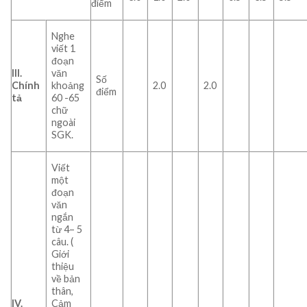
điểm
Nghe
viết 1
đoạn
III.
văn
Số
Chính
khoảng
2.0
2.0
điểm
tả
60 -65
chữ
ngoài
SGK.
Viết
một
đoạn
văn
ngắn
từ 4– 5
câu. (
Giới
thiệu
về bản
thân,
IV.
Cảm