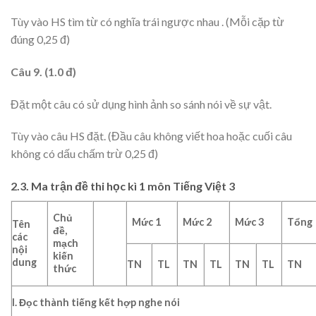
Tùy vào HS tìm từ có nghĩa trái ngược nhau . (Mỗi cặp từ
đúng 0,25 đ)
Câu 9.
(1.0 đ)
Đặt một câu có sử dụng hình ảnh so sánh nói về sự vật.
Tùy vào câu HS đặt. (Đầu câu không viết hoa hoặc cuối câu
không có dấu chấm trừ 0,25 đ)
2.3. Ma trận đề thi học kì 1 môn Tiếng Việt 3
Chủ
Mức 1
Mức 2
Mức 3
Tổng
Tên
đề,
các
mạch
nội
kiến
dung
TN
TL
TN
TL
TN
TL
TN
thức
I. Đọc thành tiếng kết hợp nghe nói