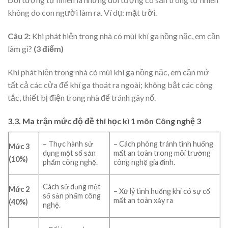
không do con người làm ra. Ví dụ: mặt trời.
Câu 2:
Khi phát hiện trong nhà có mùi khí ga nồng nặc, em cần
làm gì?
(
3
điểm)
Khi phát hiện trong nhà có mùi khí ga nồng nặc, em cần mở
tất cả các cửa để khí ga thoát ra ngoài; không bật các công
tắc, thiết bị điện trong nhà để tránh gây nổ.
3.3. Ma trận mức độ đề thi học kì 1 môn Công nghệ 3
– Thực hành sử
– Cách phòng tránh tình huống
Mức 3
dụng một số sản
mất an toàn trong môi trường
(10%)
phẩm công nghệ.
công nghệ gia đình.
Cách sử dụng một
Mức 2
– Xử lý tình huống khi có sự cố
số sản phẩm công
mất an toàn xảy ra
(40%)
nghệ.