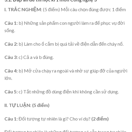
I. TRẮC NGHIỆM
: (5 điểm) Mỗi câu chọn đúng được 1 điểm
Câu 1:
b)
Những sản phẩm con người làm ra để phục vụ đời
sống.
Câu 2
:
b) Làm cho ổ cắm bị quá tải về điện dẫn đến cháy nổ.
Câu 3:
c) Cả a và b đúng.
Câu 4:
b) Mở cửa chạy ra ngoài và nhờ sự giúp đỡ của người
lớn.
Câu 5:
c) Tắt những đồ dùng điện khi không cần sử dụng.
II.
TỰ LUẬN:
(5 điểm)
Câu 1:
Đối tượng tự nhiên là gì? Cho ví dụ?
(
2
điểm)
Đối tượng tự nhiên là những đối tượng có sẵn trong tự nhiên