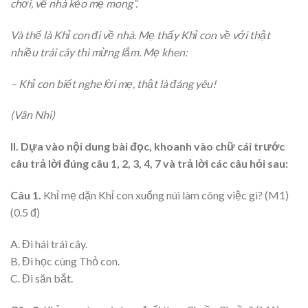
chơi, về nhà kẻo mẹ mong”.
Và thế là Khỉ con đi về nhà. Mẹ thấy Khỉ con về với thật
nhiều trái cây thì mừng lắm. Mẹ khen:
– Khỉ con biết nghe lời mẹ, thật là đáng yêu!
(Vân Nhi)
II. Dựa vào nội dung bài đọc, khoanh vào chữ cái trước
câu trả lời đúng câu 1, 2, 3, 4, 7 và trả lời các câu hỏi sau:
Câu 1.
Khỉ mẹ dặn Khỉ con xuống núi làm công việc gì? (M1)
(0.5 đ)
A. Đi hái trái cây.
B. Đi học cùng Thỏ con.
C. Đi săn bắt.