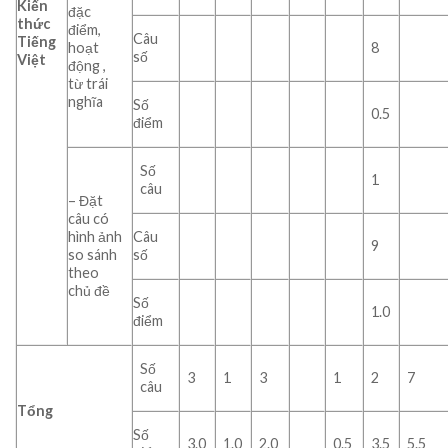
Kiến
đặc
thức
điểm,
Câu
Tiếng
hoạt
8
số
Việt
động ,
từ trái
nghĩa
Số
0.5
điểm
Số
1
câu
– Đặt
câu có
hình ảnh
Câu
9
so sánh
số
theo
chủ đề
Số
1.0
điểm
Số
3
1
3
1
2
7
câu
Tổng
Số
3.0
1.0
2.0
0.5
3.5
5.5