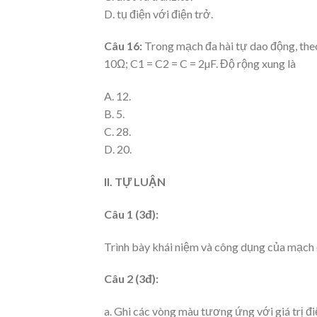
D. tụ điện với điện trở.
Câu 16:
Trong mạch đa hài tự dao động, theo
10Ω; C1 = C2 = C = 2µF. Độ rộng xung là
A. 12.
B. 5.
C. 28.
D. 20.
II. TỰ LUẬN
Câu 1 (3đ):
Trình bày khái niệm và công dụng của mạch 
Câu 2 (3đ):
a. Ghi các vòng màu tương ứng với giá trị đ