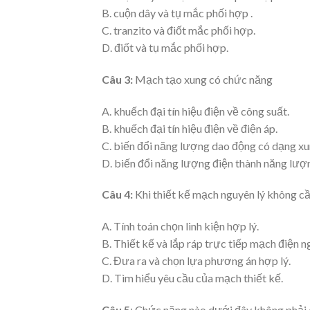
B. cuộn dây và tụ mắc phối hợp .
C. tranzito và điốt mắc phối hợp.
D. điốt và tụ mắc phối hợp.
Câu 3:
Mạch tạo xung có chức năng
A. khuếch đại tín hiệu điện về công suất.
B. khuếch đại tín hiệu điện về điện áp.
C. biến đổi năng lượng dao động có dạng xu
D. biến đổi năng lượng điện thành năng lượ
Câu 4:
Khi thiết kế mạch nguyên lý không cầ
A. Tính toán chọn linh kiện hợp lý.
B. Thiết kế và lắp ráp trực tiếp mạch điện n
C. Đưa ra và chọn lựa phương án hợp lý.
D. Tìm hiểu yêu cầu của mạch thiết kế.
Câu 5
: Chức năng nào dưới đây không phải 