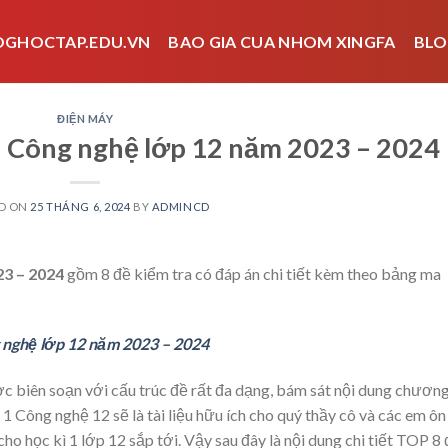
OGHOCTAP.EDU.VN
BAO GIA CUA NHOM XINGFA
BLO
ĐIỆN MÁY
ôn Công nghệ lớp 12 năm 2023 – 2024
D ON
25 THÁNG 6, 2024
BY
ADMINCD
23 – 2024
gồm 8 đề kiểm tra có đáp án chi tiết kèm theo bảng ma
g nghệ lớp 12 năm 2023 – 2024
c biên soạn với cấu trúc đề rất đa dạng, bám sát nội dung chươn
ì 1 Công nghệ 12 sẽ là tài liệu hữu ích cho quý thầy cô và các em ôn
cho học kì 1 lớp 12 sắp tới. Vậy sau đây là nội dung chi tiết TOP 8