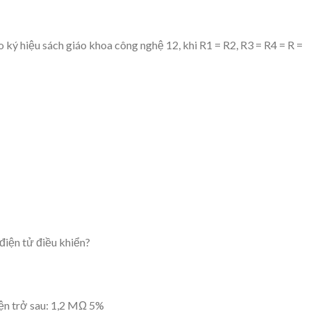
 ký hiệu sách giáo khoa công nghệ 12, khi R1 = R2, R3 = R4 = R =
điện tử điều khiển?
iện trở sau: 1,2 MΩ 5%