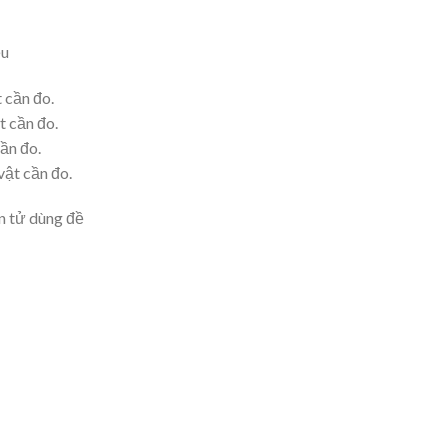
ều
 cần đo.
t cần đo.
ần đo.
vật cần đo.
ện tử dùng đề