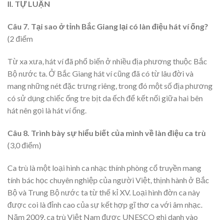
II. TỰ LUẬN
Câu 7.
Tại sao ở
tỉnh Bắc Giang
lại có làn điệu hát ví ống
?
(2 điểm
Từ xa xưa, hát ví đã phổ biến ở nhiều địa phương thuộc Bắc
Bộ nước ta. Ở Bắc Giang hát ví cũng đã có từ lâu đời và
mang những nét đặc trưng riêng, trong đó một số địa phương
có sử dụng chiếc ống tre bịt da ếch để kết nối giữa hai bên
hát nên gọi là hát ví ống.
Câu 8
. Trình bày sự hiểu biết của mình về làn điệu ca trù
(3,0 điểm)
Ca trù là một loại hình ca nhạc thính phòng cổ truyền mang
tính bác học chuyên nghiệp của người Việt, thịnh hành ở Bắc
Bộ và Trung Bộ nước ta từ thế kỉ XV. Loại hình đờn ca này
được coi là đỉnh cao của sự kết hợp gĩ thơ ca với âm nhạc.
Năm 2009, ca trù Việt Nam được UNESCO ghi danh vào