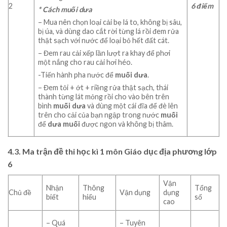
2
6 điểm
* Cách muối dưa
– Mua nên chọn loại cải bẹ lá to, không bị sâu,
bị úa, và dùng dao cắt rời từng lá rồi đem rửa
thật sạch với nước để loại bỏ hết đất cát.
– Đem rau cải xếp lần lượt ra khay để phơi
một nắng cho rau cải hơi héo.
-Tiến hành pha nước để
muối
dưa
.
– Đem tỏi + ớt + riềng rửa thật sạch, thái
thành từng lát mỏng rồi cho vào bên trên
bình
muối
dưa
và dùng một cái đĩa để đè lên
trên cho cải của bạn ngập trong nước
muối
để
dưa
muối
được ngon và không bị thâm.
4.3. Ma trận đề thi học kì 1 môn Giáo dục địa phương lớp
6
Vận
Nhận
Thông
Tổng
Chủ đề
Vận dụng
dụng
biết
hiểu
số
cao
– Quá
– Tuyên