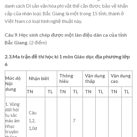
danh sách Di sản văn hóa phi vật thể cần được bảo vệ khẩn
cấp của nhân loại. Bắc Giang là một trong 15 tỉnh, thành ở
Việt Nam có loại hình nghệ thuật này.
Câu 9
.
Học sinh chép được một làn điệu dân ca của tỉnh
Bắc Giang.
(2 điểm)
2.3.Ma trận đề thi học kì 1 môn Giáo dục địa phương lớp
6
Thông
Vận dụng
Vận dụng
Mức độ
Nhận biết
hiểu
thấp
cao
Nội
dung
TN
TL
TN
TL
TN
TL
TN
TL
1. Vùng
đất hội
Câu
tụ sắc
1,2,
màu âm
7
nhạc
1,0đ
truyền