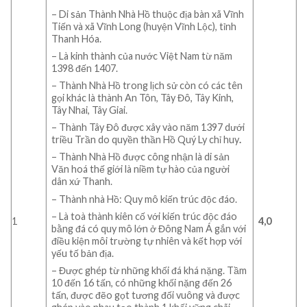
– Di sản Thành Nhà Hồ thuộc địa bàn xã Vĩnh
Tiến và xã Vĩnh Long (huyện Vĩnh Lộc), tỉnh
Thanh Hóa.
– Là kinh thành của nước Việt Nam từ năm
1398 đến 1407.
– Thành Nhà Hồ trong lịch sử còn có các tên
gọi khác là thành An Tôn, Tây Đô, Tây Kinh,
Tây Nhai, Tây Giai.
– Thành Tây Đô được xây vào năm 1397 dưới
triều Trần do quyền thần Hồ Quý Ly chỉ huy
.
– Thành Nhà Hồ được công nhận là di sản
Văn hoá thế giới là niềm tự hào của người
dân xứ Thanh.
– Thành nhà Hồ: Quy mô kiến trúc độc đáo.
– Là toà thành kiên cố với kiến trúc độc đáo
1
4,0
bằng đá có quy mô lớn ở Đông Nam Á gắn với
điều kiện môi trường tự nhiên và kết hợp với
yếu tố bản địa.
– Được ghép từ những khối đá khá nặng. Tầm
10 đến 16 tấn, có những khối nặng đến 26
tấn, được đẽo gọt tương đối vuông và được