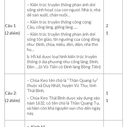
– Kiến trúc truyền thống phản ánh đời
sống sinh hoạt của con người: Nhà ở, nhà
để sản xuất, chăn nuôi…
– Kiến trúc truyền thống công cộng:
Câu 1
2
Cầu, cổng làng, giếng làng…..
(2 điểm)
1
– Kiến trúc truyền thống phản ánh đời
sống tôn giáo, tín ngưỡng của cộng đồng
như: Đình, chùa, miếu, đền, điện, nhà thờ
họ…
b. HS kể được loại hình kiến trúc truyền
thống ở địa phương như cổng làng, Đình,
Đền ….(ở Vũ Tiến có Đình làng Bồng Tiên)
– Chùa Keo tên chữ là “Thần Quang tự”
thuộc xã Duy Nhất, huyện Vũ Thư, tỉnh
Thái Bình.
Câu 2:
1
– Chùa Keo Thái Bình được xây dựng vào
(2 điểm)
1
năm 1632, có tên chữ là Thần Quang Tự,
và hiện còn khá nguyên vẹn cho đến ngày
nay.
a. Kinh tế