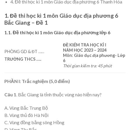
4. Đề thi học kì 1 môn Giáo dục địa phương 6 Thanh Hóa
1. Đề thi học kì 1 môn Giáo dục địa phương 6
Bắc Giang – Đề 1
1.1. Đề thi học kì 1 môn Giáo dục địa phương lớp 6
ĐỀ KIỂM TRA HỌC KÌ I
NĂM HỌC 202
3
– 202
4
PHÒNG GD & ĐT ……
Môn: Giáo dục địa phương- Lớp
TRƯỜNG THCS
…..
6
Thời gian kiểm tra: 45 phút
PHẦN I: Trắc nghiệm (5,0 điểm)
Câu 1
. Bắc Giang là tỉnh thuộc vùng nào hiện nay?
A. Vùng Bắc Trung Bộ
B. Vùng thủ đô Hà Nội
C. Vùng đồng bằng sông Hồng
D. Vùng Tây Bắc