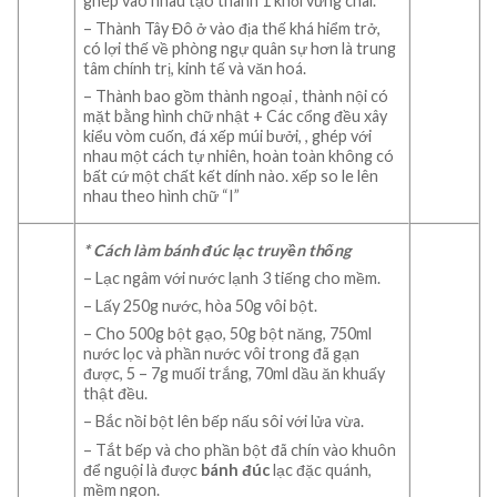
ghép vào nhau tạo thành 1 khối vững chãi.
– Thành Tây Đô ở vào địa thế khá hiểm trở,
có lợi thế về phòng ngự quân sự hơn là trung
tâm chính trị, kinh tế và văn hoá.
– Thành bao gồm thành ngoại , thành nội có
mặt bằng hình chữ nhật + Các cổng đều xây
kiểu vòm cuốn, đá xếp múi bưởi, , ghép với
nhau một cách tự nhiên, hoàn toàn không có
bất cứ một chất kết dính nào. xếp so le lên
nhau theo hình chữ “I”
* Cách làm bánh đúc lạc truyền thống
– Lạc ngâm với nước lạnh 3 tiếng cho mềm.
– Lấy 250g nước, hòa 50g vôi bột.
– Cho 500g bột gạo, 50g bột năng, 750ml
nước lọc và phần nước vôi trong đã gạn
được, 5 – 7g muối trắng, 70ml dầu ăn khuấy
thật đều.
– Bắc nồi bột lên bếp nấu sôi với lửa vừa.
– Tắt bếp và cho phần bột đã chín vào khuôn
để nguội là được
bánh đúc
lạc đặc quánh,
mềm ngon.