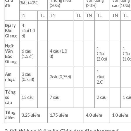
Chủ
Thông hiểu
Vận dụng
Vận dụng
Biết (40%)
đề
(30%)
(20%)
cao (10%)
TN
TL
TN
TL
TN
TL
TN
TL
Địa lý
4
Bắc
câu(1.0
Giang
đ)
Ngữ
1
1
Văn
6 câu
4 câu (1.0
Câu
Câu
Bắc
(1.5 đ )
đ)
(2.0đ)
(1.0
Giang
1
Âm
3 câu
3câu(0,75đ)
câu(
nhạc
(0.75đ)
2.0)
Tổng
số
13 câu
7 câu
2 câu
1 câ
câu
Tổng
3.25 đ
iểm
1.75
đ
iểm
4.0
đ
iểm
1.0
đ
iểm
điểm