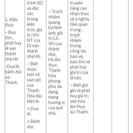
trình XD
truyền
và đặc
nâng cao
– Trách
sắc
nhận thức
nhiệm
trong
về ý nghĩa,
1. Kiến
quảng
kiến
tầm quan
thức
bá hình
trúc, giá
trọng ,
– Bảo
ảnh, giá
trị VH-
trách
tồn ,
trị LS-
NT của
nhiệm
phát huy
VH của
Di sản
trong
di sản
thành
thành
công tác
thành
nhà
nhà Hồ.
bảo vệ,
nhà Hồ
Hồ.Ẩm
bảo tồn và
– Biết
thực
-Dưa lê,
phát huy
được
Thanh
bánh đúc
giá trị của
một số
Hóa
xứ
di sản.
sản vật
phong
Thanh
của
– Biết giữ
phú, đa
Thanh
gìn và phát
dạng,
Hóa đặc
huy giá trị
mang
biệt là:
văn hóa
hương vị
ẩm thực
của quê
+ Dưa
xứ Thanh.
nhà,
lê:
+ Bánh
đúc