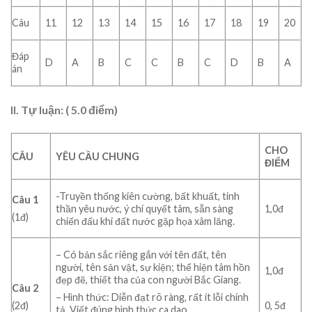
Câu
11
12
13
14
15
16
17
18
19
20
Đáp
D
A
B
C
C
B
C
D
B
A
án
II. Tự luận: ( 5.0 điểm)
CHO
CÂU
YÊU CẦU CHUNG
ĐIỂM
-Truyền thống kiên cường, bất khuất, tinh
Câu 1
thần yêu nước, ý chí quyết tâm, sẵn sàng
1,0đ
(1đ)
chiến đấu khi đất nước gặp họa xâm lăng.
– Có bản sắc riêng gắn với tên đất, tên
người, tên sản vật, sự kiện; thể hiện tâm hồn
1,0đ
đẹp đẽ, thiết tha của con người Bắc Giang.
Câu 2
– Hình thức: Diễn đạt rõ ràng, rất ít lỗi chính
(2đ)
0, 5đ
tả. Viết đúng hình thức ca dao.