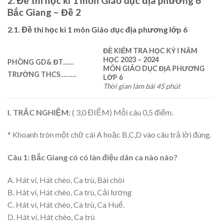
2. Đề thi học kì 1 môn Giáo dục địa phương 6
Bắc Giang – Đề 2
2.1. Đề thi học kì 1 môn Giáo dục địa phương lớp 6
ĐỀ
KIỂM TRA HỌC KỲ I
NĂM
HỌC 2023 – 2024
PHÒNG GD& ĐT
…
…
MÔN GIÁO DỤ
C
ĐỊA PHƯƠNG
TRƯỜNG THCS
…
……
LỚP 6
Thời gian làm bài 45 phút
I. TRẮC NGHIỆM:
( 3,0 ĐIỂM) Mỗi câu 0,5 điểm.
* Khoanh tròn một chữ cái A hoặc B,C,D vào câu trả lời đúng.
Câu 1: Bắc Giang có có làn điệu dân ca nào nào?
A. Hát ví, Hát chèo, Ca trù, Bài chòi
B. Hát ví, Hát chèo, Ca trù, Cải lương
C. Hát ví, Hát chèo, Ca trù, Ca Huế.
D. Hát ví, Hát chèo, Ca trù