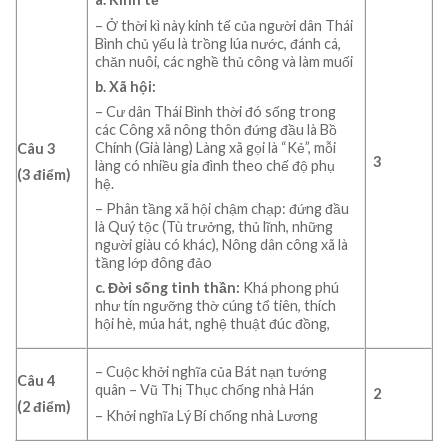
– Ở thời kì này kinh tế của người dân Thái
Bình chủ yếu là trồng lúa nước, đánh cá,
chăn nuôi, các nghề thủ công và làm muối
b. Xã hội:
– Cư dân Thái Bình thời đó sống trong
các Công xã nông thôn đứng đầu là Bồ
Chính (Già làng) Làng xã gọi là “Kẻ”, mỗi
Câu 3
3
làng có nhiều gia đình theo chế độ phụ
(3 điểm)
hệ.
– Phân tầng xã hội chậm chạp: đứng đầu
là Quý tộc (Tù trưởng, thủ lĩnh, những
người giàu có khác), Nông dân công xã là
tầng lớp đông đảo
c. Đời sống tinh thần:
Khá phong phú
như
tín ngưỡng thờ cúng tổ tiên, thích
hội hè, múa hát, nghệ thuật đúc đồng,
– Cuộc khởi nghĩa của Bát nạn tướng
Câu 4
quân – Vũ Thị Thục chống nhà Hán
2
(2 điểm)
– Khởi nghĩa Lý Bí chống nhà Lương