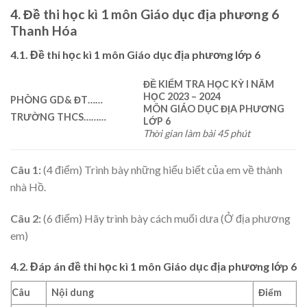
4. Đề thi học kì 1 môn Giáo dục địa phương 6
Thanh Hóa
4.1. Đề thi học kì 1 môn Giáo dục địa phương lớp 6
ĐỀ
KIỂM TRA HỌC KỲ I
NĂM
HỌC 2023 – 2024
PHÒNG GD& ĐT
…
…
MÔN GIÁO DỤ
C
ĐỊA PHƯƠNG
TRƯỜNG THCS
…
……
LỚP 6
Thời gian làm bài 45 phút
Câu 1:
(4 điểm) Trình bày những hiểu biết của em về thành
nhà Hồ.
Câu 2:
(6 điểm) Hãy trình bày cách muối dưa (Ở địa phương
em)
4.2. Đáp án đề thi học kì 1 môn Giáo dục địa phương lớp 6
Câu
Nội dung
Điểm