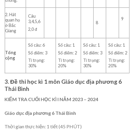
thống.
2. Hát
Câu
9
quan họ
3,4,5,6
8
ở Bắc
2,0 đ
Giang
Số câu: 6
Số câu: 1
Số câu: 1
Số câu: 1
Tổng
Số điểm: 3
Số điểm: 2
Số điểm: 3
Số điểm: 2
cộng
Tỉ trọng:
Tỉ trọng:
Tỉ trọng:
Tỉ trọng:
30%
20%
30%
20%
3. Đề thi học kì 1 môn Giáo dục địa phương 6
Thái Bình
KIỂM TRA CUỐI HỌC KÌ I
NĂM 2023 – 2024
Giáo dục địa phương 6 Thái Bình
Thời gian thực hiện: 1 tiết (45 PHÚT)