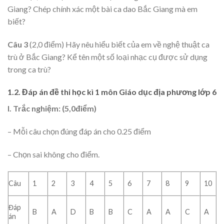
Giang? Chép chính xác một bài ca dao Bắc Giang mà em
biết?
Câu 3
(2,0 điểm) Hãy nêu hiểu biết của em về nghệ thuật ca
trù ở Bắc Giang? Kể tên một số loại nhạc cụ được sử dụng
trong ca trù?
1.2. Đáp án đề thi học kì 1 môn Giáo dục địa phương lớp 6
I. Trắc nghiệm: (5,0điểm)
– Mỗi câu chọn đúng đáp án cho 0.25 điểm
– Chọn sai không cho điểm.
Câu
1
2
3
4
5
6
7
8
9
10
Đáp
B
A
D
B
B
C
A
A
C
A
án