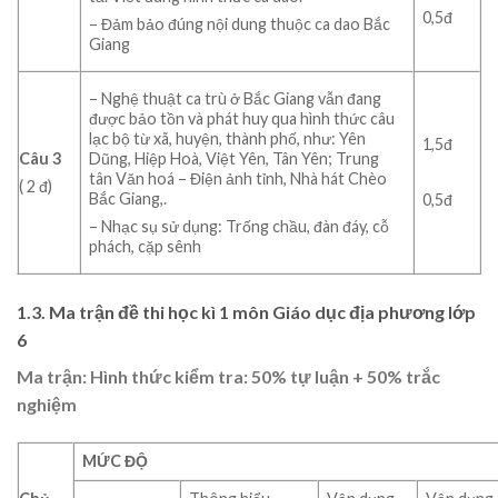
0,5đ
– Đảm bảo đúng nội dung thuộc ca dao Bắc
Giang
– Nghệ thuật ca trù ở Bắc Giang vẫn đang
được bảo tồn và phát huy qua hình thức câu
lạc bộ từ xã, huyện, thành phố, như: Yên
1,5đ
Câu 3
Dũng, Hiệp Hoà, Việt Yên, Tân Yên; Trung
tân Văn hoá – Điện ảnh tỉnh, Nhà hát Chèo
( 2 đ)
Bắc Giang,.
0,5đ
– Nhạc sụ sử dụng: Trống chầu, đàn đáy, cỗ
phách, cặp sênh
1.3. Ma trận đề thi học kì 1 môn Giáo dục địa phương lớp
6
Ma trận: Hình thức kiểm tra: 50% tự luậ
n
+ 50% trắc
nghiệm
MỨC ĐỘ