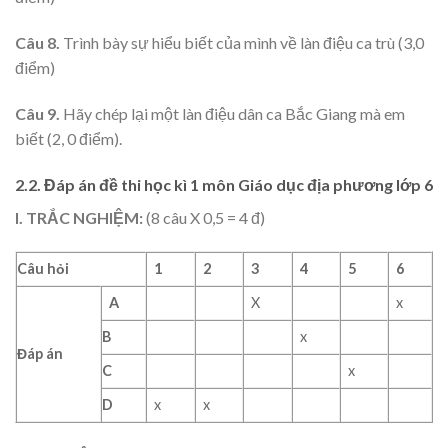
Câu 8.
Trình bày sự hiểu biết của mình về làn điệu ca trù (3,0
điểm)
Câu 9.
Hãy chép lại một làn điệu dân ca Bắc Giang mà em
biết (2, 0 điểm).
2.2. Đáp án đề thi học kì 1 môn Giáo dục địa phương lớp 6
I. TRẮC NGHIỆM:
(8 câu X 0,5 = 4 đ)
Câu hỏi
1
2
3
4
5
6
A
X
x
B
x
Đáp án
C
x
D
x
x