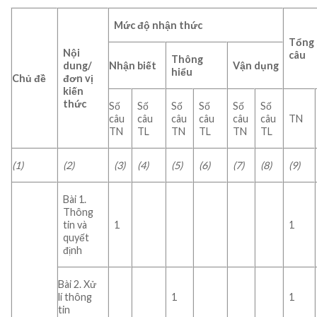
Mức độ nhận thức
Tổng 
Nội
câu
Thông
dung/
Nhận biết
Vận dụng
hiểu
Chủ đề
đơn vị
kiến
thức
Số
Số
Số
Số
Số
Số
câu
câu
câu
câu
câu
câu
TN
TN
TL
TN
TL
TN
TL
(1)
(2)
(3)
(4)
(5)
(6)
(7)
(8)
(9)
Bài 1.
Thông
tin và
1
1
quyết
định
Bài 2. Xử
lí thông
1
1
tin