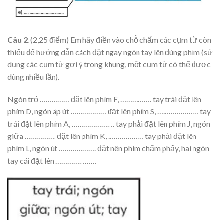
Câu 2
. (2,25 điểm) Em hãy điền vào chỗ chấm các cụm từ còn
thiếu để hướng dẫn cách đặt ngay ngón tay lên đúng phím (sử
dụng các cụm từ gợi ý trong khung, một cụm từ có thể được
dùng nhiều lần).
Ngón trỏ …………… đặt lên phím F, ……………. tay trái đặt lên
phím D, ngón áp út ……………… đặt lên phím S, ………………… tay
trái đặt lên phím A, …………………. tay phải đặt lên phím J, ngón
giữa ……………. đặt lên phím K, ……………… tay phải đặt lên
phím L, ngón út ………………. đặt nên phím chấm phẩy, hai ngón
tay cái đặt lên …………………