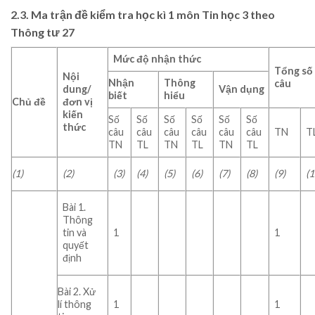
2.3. Ma trận đề kiểm tra học kì 1 môn Tin học 3 theo
Thông tư 27
Mức độ nhận thức
Tổng số
Nội
Nhận
Thông
câu
dung/
Vận dụng
biết
hiểu
Chủ đề
đơn vị
kiến
Số
Số
Số
Số
Số
Số
thức
câu
câu
câu
câu
câu
câu
TN
T
TN
TL
TN
TL
TN
TL
(1)
(2)
(3)
(4)
(5)
(6)
(7)
(8)
(9)
(1
Bài 1.
Thông
tin và
1
1
quyết
định
Bài 2. Xử
lí thông
1
1