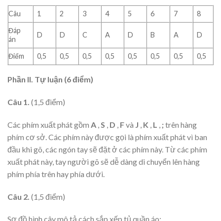
Câu
1
2
3
4
5
6
7
8
Đáp
D
D
C
A
D
B
A
D
án
Điểm
0,5
0,5
0,5
0,5
0,5
0,5
0,5
0,5
Phần II. Tự luận (6 điểm)
Câu 1.
(1,5 điểm)
Các phím xuất phát gồm
A
,
S
,
D
,
F
và
J
,
K
,
L
,
;
trên hàng
phím cơ sở. Các phím này được gọi là phím xuất phát vì ban
đầu khi gõ, các ngón tay sẽ đặt ở các phím này. Từ các phím
xuất phát này, tay người gõ sẽ dễ dàng di chuyển lên hàng
phím phía trên hay phía dưới.
Câu 2.
(1,5 điểm)
Sơ đồ hình cây mô tả cách sắp xếp tủ quần áo: