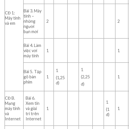
Bài 3. Máy
CĐ 1:
tính –
Máy tính
những
2
2
và em
người
bạn mới
Bài 4. Làm
việc với
1
1
máy tính
1
1
Bài 5. Tập
gõ bàn
1
1
(2,25
(1,25
phím
đ)
đ)
CĐ B.
Bài 6.
1
Mạng
Xem tin
máy tính
và giải
1
1
(1
và
trí trên
đ)
Internet
Internet