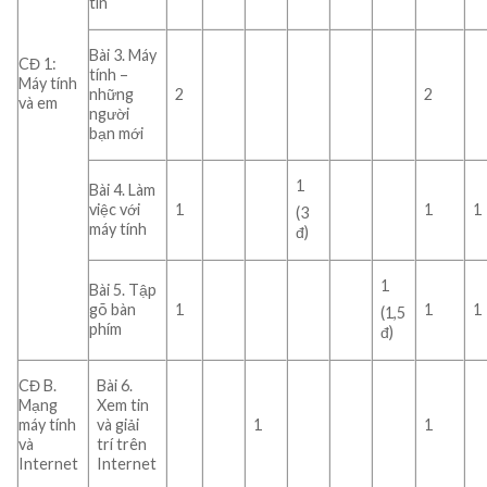
tin
Bài 3. Máy
CĐ 1:
tính –
Máy tính
những
2
2
và em
người
bạn mới
1
Bài 4. Làm
việc với
1
1
1
(3
máy tính
đ)
1
Bài 5. Tập
gõ bàn
1
1
1
(1,5
phím
đ)
CĐ B.
Bài 6.
Mạng
Xem tin
máy tính
và giải
1
1
và
trí trên
Internet
Internet