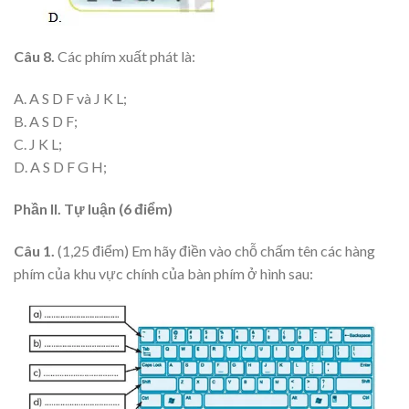
Câu 8.
Các phím xuất phát là:
A. A S D F và J K L;
B. A S D F;
C. J K L;
D. A S D F G H;
Phần II. Tự luận (6 điểm)
Câu 1.
(1,25 điểm) Em hãy điền vào chỗ chấm tên các hàng
phím của khu vực chính của bàn phím ở hình sau: