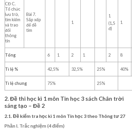
CĐ C.
Tổ chức
lưu trữ,
Bài 7.
1
tìm kiếm
Sắp xếp
1
1
(1,5
và trao
để dễ
đ)
đổi
tìm
thông
tin
Tổng
6
1
2
1
2
8
Tỉ lệ %
42,5%
32,5%
25%
40%
Tỉ lệ chung
75%
25%
2. Đề thi học kì 1 môn Tin học 3 sách Chân trời
sáng tạo – Đề 2
2.1. Đề kiểm tra học kì 1 môn Tin học 3 theo Thông tư 27
Phần I. Trắc nghiệm (4 điểm)