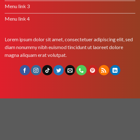
Menu link 3
Menu link 4
Lorem ipsum dolor sit amet, consectetuer adipiscing elit, sed
diam nonummy nibh euismod tincidunt ut laoreet dolore
magna aliquam erat volutpat.