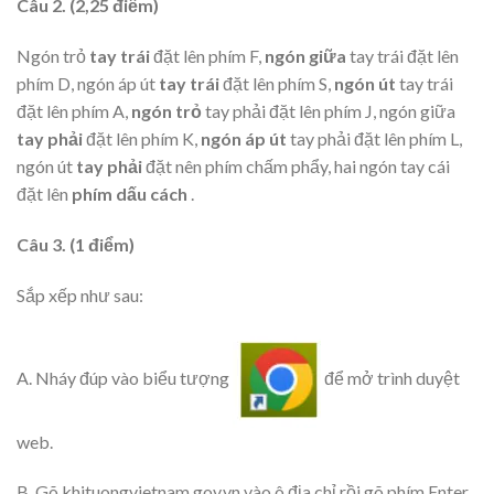
Câu 2. (2,25 điểm)
Ngón trỏ
tay trái
đặt lên phím F,
ngón giữa
tay trái đặt lên
phím D, ngón áp út
tay trái
đặt lên phím S,
ngón út
tay trái
đặt lên phím A,
ngón trỏ
tay phải đặt lên phím J, ngón giữa
tay phải
đặt lên phím K,
ngón áp út
tay phải đặt lên phím L,
ngón út
tay phải
đặt nên phím chấm phẩy, hai ngón tay cái
đặt lên
phím dấu cách
.
Câu 3. (1 điểm)
Sắp xếp như sau:
A. Nháy đúp vào biểu tượng
để mở trình duyệt
web.
B. Gõ khituongvietnam.gov.vn vào ô địa chỉ rồi gõ phím Enter.