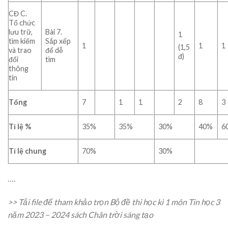
CĐ C.
Tổ chức
lưu trữ,
Bài 7.
1
tìm kiếm
Sắp xếp
1
1
1
(1,5
và trao
để dễ
đ)
đổi
tìm
thông
tin
Tổng
7
1
1
2
8
3
Tỉ lệ %
35%
35%
30%
40%
6
Tỉ lệ chung
70%
30%
….
>> Tải file để tham khảo trọn Bộ đề thi học kì 1 môn Tin học 3
năm 2023 – 2024 sách Chân trời sáng tạo