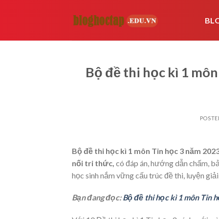
Skip
to
BL
content
Bộ đề thi học kì 1 mô
POSTE
Bộ đề thi học kì 1 môn Tin học 3 năm 2023
nối tri thức,
có đáp án, hướng dẫn chấm, bản
học sinh nắm vững cấu trúc đề thi, luyện giải
Bạn đang đọc:
Bộ đề thi học kì 1 môn Tin 