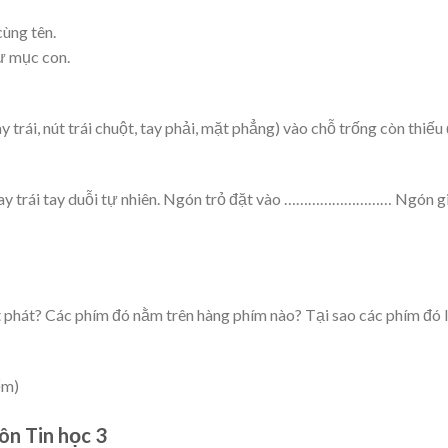
ùng tên.
ư mục con.
y trái, nút trái chuột, tay phải, mặt phẳng) vào chỗ trống còn thiếu
tay trái tay duỗi tự nhiên. Ngón trỏ đặt vào ……………………… Ngón g
t phát? Các phím đó nằm trên hàng phím nào? Tại sao các phím đó l
ểm)
môn Tin học 3