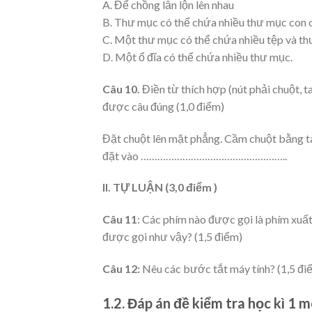
A. Để chồng lẫn lộn lên nhau
B. Thư mục có thể chứa nhiều thư mục con c
C. Một thư mục có thể chứa nhiều tệp và th
D. Một ổ đĩa có thể chứa nhiều thư mục.
Câu 10.
Điền từ thích hợp (nút phải chuột, ta
được câu đúng (1,0 điểm)
Đặt chuột lên mặt phẳng. Cầm chuột bằng 
đặt vào ……………………………………………..
II. TỰ LUẬN (3,0 điểm )
Câu 11
: Các phím nào được gọi là phím xuấ
được gọi như vậy? (1,5 điểm)
Câu 12:
Nêu các bước tắt máy tính? (1,5 đi
1.2. Đáp án đề kiểm tra học kì 1 