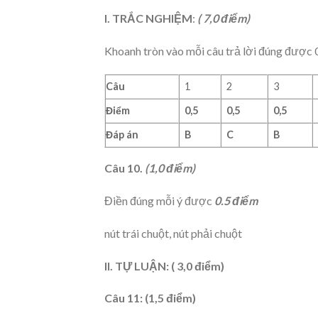
I. TRẮC NGHIỆM
:
( 7,0 điểm)
Khoanh tròn vào mỗi câu trả lời đúng được 
Câu
1
2
3
Điểm
0,5
0,5
0,5
Đáp án
B
C
B
Câu 10.
(1,0 điểm)
Điền đúng mỗi ý được
0.5 điểm
nút trái chuột, nút phải chuột
II. TỰ LUẬN: ( 3,0 điểm)
Câu 11: (1,5 điểm)