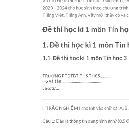
Với 10 Đề thi học kì 1 Tin học 3 sách mới, 
2023 – 2024 cho học sinh theo chương trình 
Tiếng Việt, Tiếng Anh. Vậy mời thầy cô và 
Đề thi học kì 1 môn Tin h
1. Đề thi học kì 1 môn Tin 
1.1. Đề thi học kì 1 môn Tin học 3
TRƯỜNG PTDTBT TH&THCS
………..
Họ và tên: ……………………………….
Lớp:
3/…
I. TRẮC NGHIỆM
(Khoanh vào chữ cái A, B
Câu 1:
Đâu là thông tin dạng hình ảnh? (0,5 