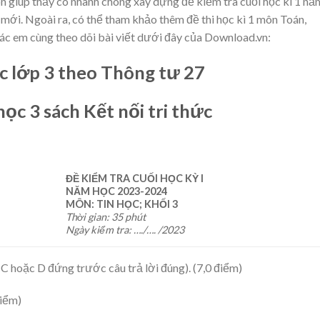
còn giúp thầy cô nhanh chóng xây dựng đề kiểm tra cuối học kì 1 nă
mới. Ngoài ra, có thể tham khảo thêm đề thi học kì 1 môn Toán,
các em cùng theo dõi bài viết dưới đây của Download.vn:
ọc lớp 3 theo Thông tư 27
học 3 sách Kết nối tri thức
ĐỀ KIỂM TRA CUỐI HỌC KỲ I
NĂM HỌC 202
3
-202
4
MÔN:
TIN
HỌC; KHỐI
3
Thời gian: 35 phút
Ngày kiểm tra: …./…. /202
3
, C hoặc D đứng trước câu trả lời đúng). (7,0 điểm)
điểm)