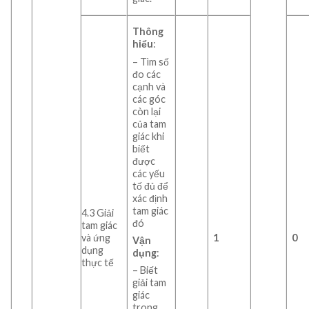
Thông
hiểu
:
– Tìm số
đo các
cạnh và
các góc
còn lại
của tam
giác khi
biết
được
các yếu
tố đủ để
xác định
tam giác
4.3 Giải
đó
tam giác
và ứng
1
0
Vận
dụng
dụng
:
thực tế
– Biết
giải tam
giác
trong