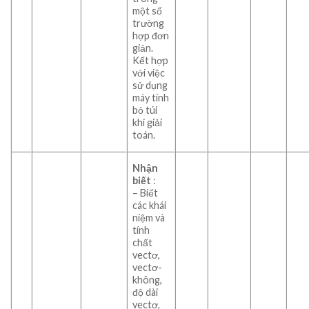
một số
trường
hợp đơn
giản.
Kết hợp
với việc
sử dụng
máy tính
bỏ túi
khi giải
toán.
Nhận
biết
:
– Biết
các khái
niệm và
tính
chất
vectơ,
vectơ-
không,
độ dài
vectơ,