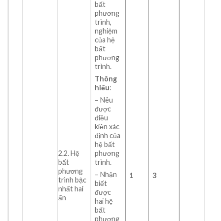
bất
phương
trình,
nghiệm
của hệ
bất
phương
trình.
Thông
hiểu
:
– Nêu
được
điều
kiện xác
định của
hệ bất
phương
2.2. Hệ
trình.
bất
phương
– Nhận
1
3
trình bậc
biết
nhất hai
được
ẩn
hai hệ
bất
phương