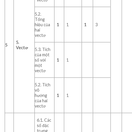
5.2.
Tổng
hiệu của
1
1
1
3
hai
vectơ
5.
5
Vectơ
5.3. Tích
của một
số với
1
1
một
vectơ
5.2. Tích
vô
hướng
1
1
của hai
vectơ
6.1. Các
số đặc
trưng