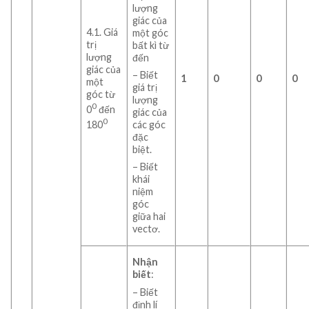
lượng
giác của
4.1. Giá
một góc
trị
bất kì từ
lượng
đến
giác của
– Biết
1
0
0
0
một
giá trị
góc từ
lượng
0
0
đến
giác của
0
các góc
180
đặc
biệt.
– Biết
khái
niệm
góc
giữa hai
vectơ.
Nhận
biết
:
– Biết
định lí