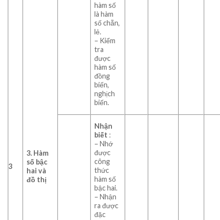
hàm số
là hàm
số chẵn,
lẻ.
– Kiểm
tra
được
hàm số
đồng
biến,
nghịch
biến.
Nhận
biết
:
– Nhớ
được
3.
Hàm
công
số bậc
3
thức
hai và
hàm số
đồ thị
bậc hai.
– Nhận
ra được
đặc