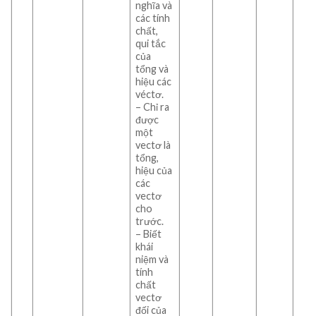
nghĩa và
các tính
chất,
qui tắc
của
tổng và
hiệu các
véctơ.
– Chỉ ra
được
một
vectơ là
tổng,
hiệu của
các
vectơ
cho
trước.
– Biết
khái
niệm và
tính
chất
vectơ
đối của