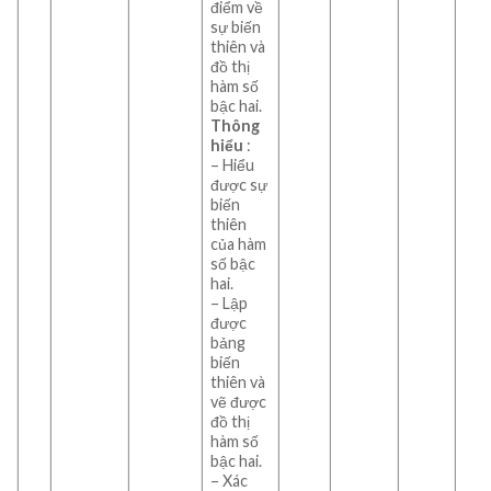
điểm về
sự biến
thiên và
đồ thị
hàm số
bậc hai.
Thông
hiểu
:
– Hiểu
được sự
biến
thiên
của hàm
số bậc
hai.
– Lập
được
bảng
biến
thiên và
vẽ được
đồ thị
hàm số
bậc hai.
– Xác