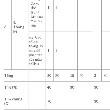
đo xu
thế
1
1
trung
tâm của
mẫu số
6.
liệu
6
Thống
kê
6.2. Các
số đặc
trưng đo
mức độ
1
1
phân tán
của mẫu
số liệu
Tổng
20
20
15
40
3
30
Tỉ lệ (%)
40
30
30
Tỉ lệ chung
70
30
(%)