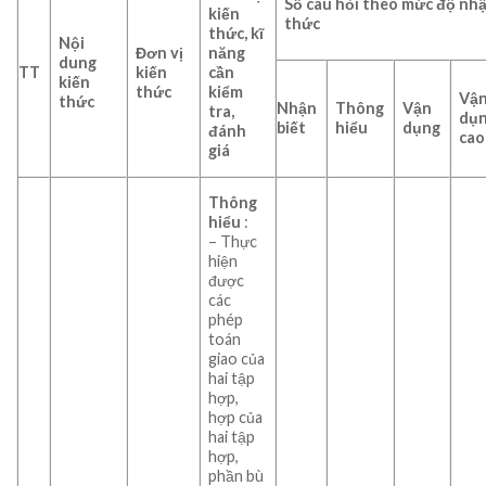
Số câu hỏi theo mức độ nh
kiến
thức
thức, kĩ
Nội
Đơn vị
năng
dung
TT
kiến
cần
kiến
thức
kiểm
Vậ
thức
Nhận
Thông
Vận
tra,
dụ
biết
hiểu
dụng
đánh
cao
giá
Thông
hiểu
:
– Thực
hiện
được
các
phép
toán
giao của
hai tập
hợp,
hợp của
hai tập
hợp,
phần bù