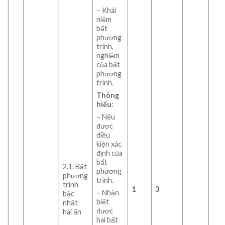
– Khái
niệm
bất
phương
trình,
nghiệm
của bất
phương
trình.
Thông
hiểu
:
– Nêu
được
điều
kiện xác
định của
bất
2.1. Bất
phương
phương
trình.
trình
1
3
– Nhận
bậc
biết
nhất
được
hai ẩn
hai bất