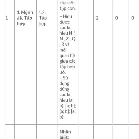
của một
tập con.
1. Mệnh
1.2.
– Hiểu
1
đề. Tập
Tập
2
0
0
được
hợp
hợp
các kí
hiệu
N
*,
N
,
Z
,
Q
,
R
và
mối
quan hệ
giữa các
tập hợp
đó.
– Sử
dụng
đúng
các kí
hiệu (a;
b); [a; b];
(a; b]; [a;
b);
Nhận
biết
: