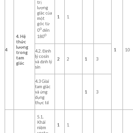
trị
lượng
giác của
1
1
một
góc từ
0
0
đến
0
4.
Hệ
180
thức
lương
4
1
10
4.2. Định
trong
lý cosin
tam
2
2
1
3
và định lý
giác
sin
4.3 Giải
tam giác
và ứng
1
3
dụng
thực tế
5.1.
Khái
1
1
niệm
vectơ