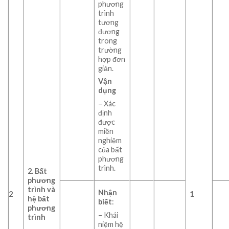
phương
trình
tương
đương
trong
trường
hợp đơn
giản.
Vận
dụng
– Xác
định
được
miền
nghiệm
của bất
phương
trình.
2.
Bất
phương
trình và
Nhận
2
1
hệ bất
biết
:
phương
– Khái
trình
niệm hệ