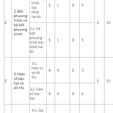
trình
1
1
3
9
bậc
2.
Bất
nhất
phương
hai ẩn
trình và
2
1
10
hệ bất
2.2. Hệ
phương
bất
trình
phương
1
1
3
9
trình bậc
nhất hai
ẩn
3.1.
Hàm số
4
4
1
3
và đồ
3.
Hàm
thị
số bậc
3
1
10
hai và
đồ thị
3.2. Hàm
số bậc
5
5
3
6
hai
4.1. Giá