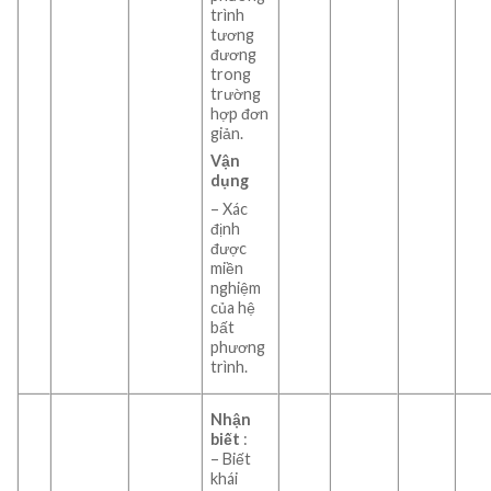
trình
tương
đương
trong
trường
hợp đơn
giản.
Vận
dụng
– Xác
định
được
miền
nghiệm
của hệ
bất
phương
trình.
Nhận
biết
:
– Biết
khái