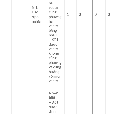
hai
5 .1.
vectơ
Các
cùng
1
0
0
0
định
phương,
nghĩa
hai
vectơ
bằng
nhau.
– Biết
được
vectơ-
không
cùng
phương
và cùng
hướng
với mọi
vectơ.
Nhận
biết
:
– Biết
được
định