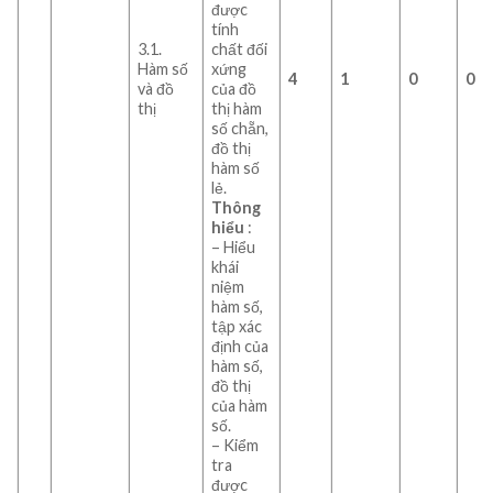
được
tính
3.1.
chất đối
Hàm số
xứng
4
1
0
0
và đồ
của đồ
thị
thị hàm
số chẵn,
đồ thị
hàm số
lẻ.
Thông
hiểu
:
– Hiểu
khái
niệm
hàm số,
tập xác
định của
hàm số,
đồ thị
của hàm
số.
– Kiểm
tra
được