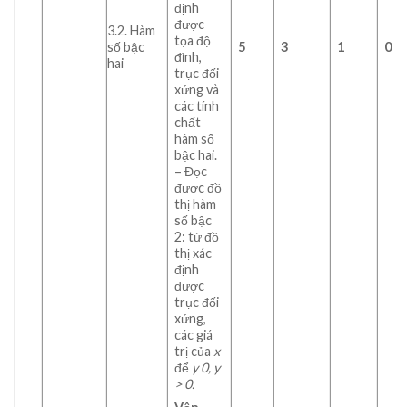
định
được
3.2. Hàm
tọa độ
số bậc
5
3
1
0
đỉnh,
hai
trục đối
xứng và
các tính
chất
hàm số
bậc hai.
– Đọc
được đồ
thị hàm
số bậc
2: từ đồ
thị xác
định
được
trục đối
xứng,
các giá
trị của
x
để
y
0,
y
>
0.