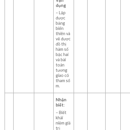
Vận
dụng
– Lập
được
bảng
biến
thiên và
vẽ được
đồ thị
hàm số
bậc hai
và bài
toán
tương
giao có
tham số
m.
Nhận
biết
:
– Biết
khái
niệm giá
trị