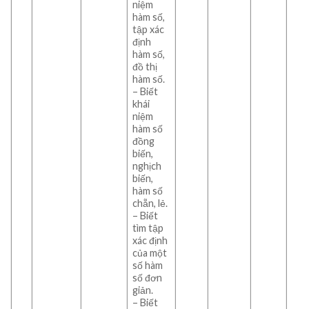
niệm
hàm số,
tập xác
định
hàm số,
đồ thị
hàm số.
– Biết
khái
niệm
hàm số
đồng
biến,
nghịch
biến,
hàm số
chẵn, lẻ.
– Biết
tìm tập
xác định
của một
số hàm
số đơn
giản.
– Biết