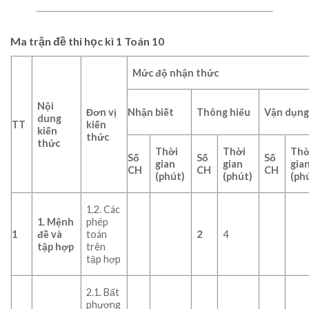
Ma trận đề thi học kì 1 Toán 10
Mức độ nhận thức
Nội
Đơn vị
Nhận biết
Thông hiểu
Vận dụn
dung
TT
kiến
kiến
thức
thức
Thời
Thời
Thờ
Số
Số
Số
gian
gian
gia
CH
CH
CH
(phút)
(phút)
(ph
1.2. Các
1. Mệnh
phép
1
đề
và
toán
2
4
t
ập hợp
trên
tập hợp
2.1. Bất
phương