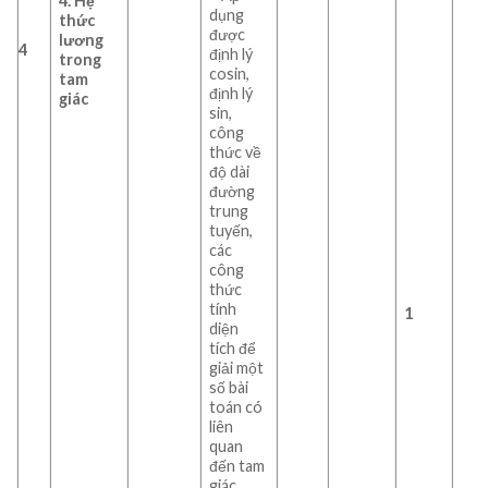
4.
Hệ
dụng
thức
được
lương
4
định lý
trong
cosin,
tam
định lý
giác
sin,
công
thức về
độ dài
đường
trung
tuyến,
các
công
thức
tính
1
diện
tích để
giải một
số bài
toán có
liên
quan
đến tam
giác.