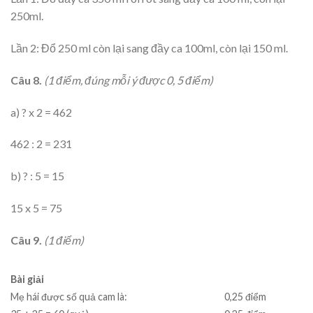
250ml.
Lần 2: Đổ 250 ml còn lại sang đầy ca 100ml, còn lại 150 ml.
Câu 8.
(1 điểm
,
đúng m
ỗi ý được 0, 5 điểm)
a) ? x 2 = 462
462 : 2 = 231
b) ? : 5 = 15
15 x 5 = 75
Câu 9.
(1 điểm)
Bài giải
0,25 điểm
Mẹ hái được số quả cam là: