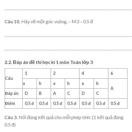
………………………………………………………………………………………………
Câu 10.
Hãy vẽ một góc vuông. – M3 – 0.5 đ
………………………………………………………………………………………………
………………………………………………………………………………………………
2.2. Đáp án đề thi học kì 1 môn Toán lớp 3
1
2
4
6
Câu
a
b
a
b
a
b
A
Đáp án
D
B
A
C
D
C
Điểm
0.
5
đ
0.
5
đ
0.
5
đ
0.
5
đ
0.
5
đ
0.
5
đ
0.
5
đ
Câu 3.
Nối đúng kết quả cho mỗi phép tính:
(1 kết quả đúng
0.5 đ)