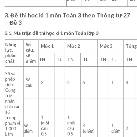
3. Đề thi học kì 1 môn Toán 3 theo Thông tư 27
– Đề 3
3.1. Ma trận đề thi học kì 1 môn Toán lớp 3
Năng
Số
Mức 1
Mức 2
Mức 3
Tổng
lực,
câu,
phẩm
số
TN
TL
TN
TL
TN
TL
TN
chất
điểm
Số và
phép
Số
2
2
5
1
4
tính:
câu
Cộng,
trừ,
nhân,
chia các
số
1
1
trong
(mỗi
(mỗi
phạm vi
Số
4
1
câu
câu
2
1 000.
điểm
(điểm)
điểm
0,5
0,5
Làm