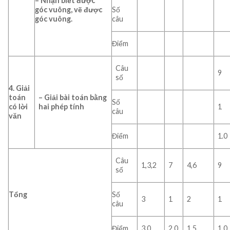
–
Nhận biết được
góc vuông, vẽ được
Số
góc vuông.
câu
Điểm
Câu
9
số
4. Giải
toán
– Giải bài toán bằng
Số
có lời
hai phép tính
1
câu
văn
Điểm
1.0
Câu
1,3,2
7
4,6
9
số
Tổng
Số
3
1
2
1
câu
Điểm
3.0
2.0
1.5
1.0