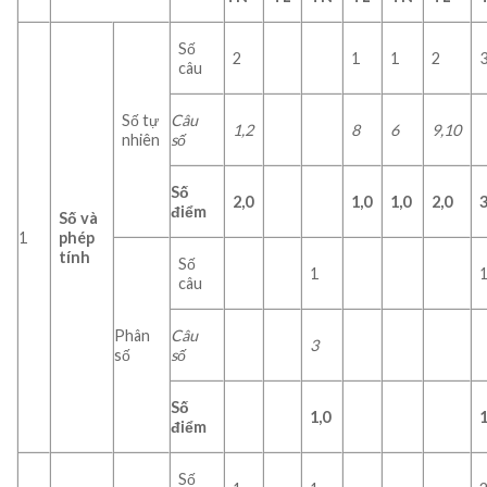
Số
2
1
1
2
câu
Số tự
Câu
1,2
8
6
9,10
nhiên
số
Số
2,0
1,0
1,0
2,0
3
điểm
Số và
1
phép
tính
Số
1
câu
Phân
Câu
3
số
số
Số
1,0
1
điểm
Số