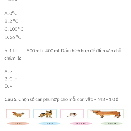
o
A. 0
C
o
B. 2
C
o
C. 100
C
o
D. 36
C
b. 1 l = ……. 500 ml + 400 ml. Dấu thích hợp để điền vào chỗ
chấm là:
A. >
B. C. =
D. +
Câu 5.
Chọn số cân phù hợp cho mỗi con vật: – M3 – 1.0 đ