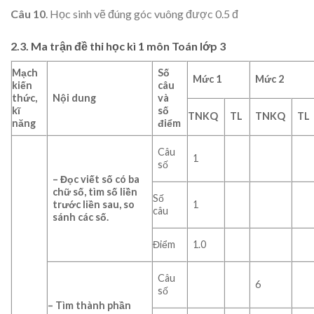
Câu 10
. Học sinh vẽ đúng góc vuông được 0.5 đ
2.3. Ma trận đề thi học kì 1 môn Toán lớp 3
Mạch
Số
Mức 1
Mức 2
kiến
câu
thức,
Nội dung
và
kĩ
số
TN
KQ
TL
TN
KQ
TL
năng
điểm
Câu
1
số
– Đọc viết số có ba
chữ số, tìm số liền
Số
trước liền sau, so
1
câu
sánh các số.
Điểm
1.0
Câu
6
số
– Tìm thành phần