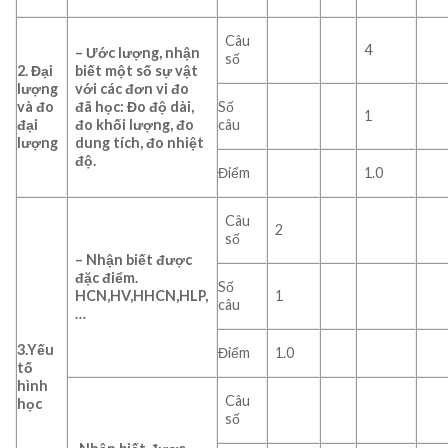
Câu
4
–
Ước lượng, nhận
số
2. Đại
biết một số sự vật
lượng
với các đơn vi đo
và đo
đã
họ
c: Đo độ dài,
Số
1
đại
đo khối lượng, đo
câu
lượng
dung tích, đo nhiệt
độ.
Điểm
1.0
Câu
2
số
–
Nhận biết được
đặc
điểm.
Số
HCN,HV,HHCN,HLP,
1
câu
…
3.Yếu
Điểm
1.0
tố
hình
Câu
học
số