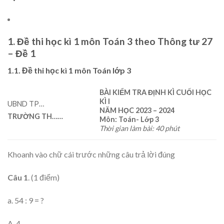
1. Đề thi học kì 1 môn Toán 3 theo Thông tư 27
– Đề 1
1.1. Đề thi học kì 1 môn Toán lớp 3
BÀI KIỂM TRA ĐỊNH KÌ CUỐI HỌC
KÌ I
UBND TP…
NĂM HỌC 202
3
– 202
4
TRƯỜNG TH
……
Môn: Toán- Lớp 3
Thời gian làm bài: 40 phút
Khoanh vào chữ cái trước những câu trả lời đúng
Câu 1
. (1 điểm)
a. 54 : 9 = ?
A. 4