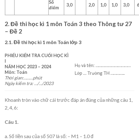
Số
3,0
2,0
1,0
1,0
3,0
6
điểm
2. Đề thi học kì 1 môn Toán 3 theo Thông tư 27
– Đề 2
2.1. Đề thi học kì 1 môn Toán lớp 3
PHIẾU KIỂM TRA CUỐI HỌC KÌ
I
Họ và tên: ………………….…………
NĂM HỌC 2023 – 2024
Môn: Toán
Lớp … Trường TH …………..
Thời gian:………phút
Ngày kiểm tra: …/…/2023
Khoanh tròn vào chữ cái trước đáp án đúng của những câu 1,
2, 4, 6:
Câu 1.
a. Số liền sau của số 507 là số: – M1 – 1.0 đ