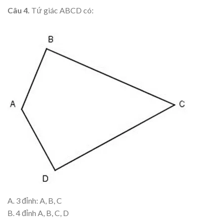
Câu 4.
Tứ giác ABCD có:
A. 3 đỉnh: A, B, C
B. 4 đỉnh A, B, C, D