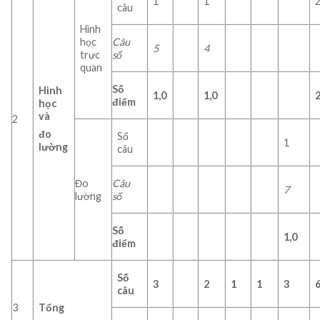
1
1
câu
Hình
học
Câu
5
4
trực
số
quan
Số
Hình
1,0
1,0
2
điểm
học
và
2
đo
Số
1
lường
câu
Đo
Câu
7
lường
số
Số
1,0
điểm
Số
3
2
1
1
3
câu
3
Tổng