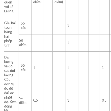
điểm)
điểm)
quen
với số
La Mã.
Giải bài
Số
1
toán
câu
bằng
hai
Số
phép
1
điểm
tính
Đại
lượng
Số
và đo
1
1
1
câu
các đại
lượng:
Các
đơn vị
đo độ
dài, đo
nhiệt
Số
0,5
1
0,5
độ. Xem
điểm
đồng
hồ.