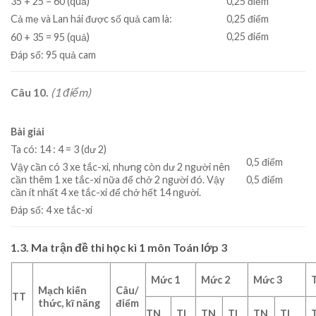
0,25 điểm
35 + 25 = 60 (quả)
0,25 điểm
Cả mẹ và Lan hái được số quả cam là:
0,25 điểm
60 + 35 = 95 (quả)
Đáp số: 95 quả cam
Câu 10.
(1 điểm)
Bài giải
Ta có: 14 : 4 = 3 (dư 2)
0,5 điểm
Vậy cần có 3 xe tắc-xi, nhưng còn dư 2 người nên
0,5 điểm
cần thêm 1 xe tắc-xi nữa để chở 2 người đó. Vậy
cần ít nhất 4 xe tắc-xi để chở hết 14 người.
Đáp số: 4 xe tắc-xi
1.3. Ma trận đề thi học kì 1 môn Toán lớp 3
Mức 1
Mức 2
Mức 3
Mạch kiến
Câu/
TT
thức, kĩ năng
điểm
TN
TL
TN
TL
TN
TL