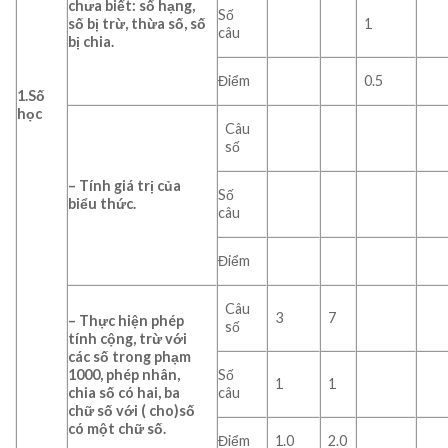
chưa biết: số hạng,
Số
số bị trừ, thừa số, số
1
câu
bị chia.
Điểm
0.5
1.Số
học
Câu
số
– Tính giá trị của
Số
biểu thức.
câu
Điểm
Câu
3
7
– Thực hiện phép
số
tính cộng, trừ với
các số trong phạm
1000, phép nhân,
Số
1
1
chia số có
hai,
ba
câu
chữ số với ( cho)số
có một
chữ số.
Điểm
1.0
2.0