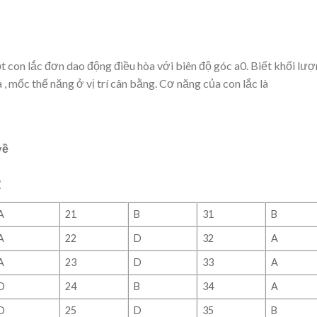
ột con lắc đơn dao động điều hòa với biên độ góc a0. Biết khối lư
à , mốc thế năng ở vị trí cân bằng. Cơ năng của con lắc là
về
2
A
21
B
31
B
A
22
D
32
A
A
23
D
33
A
D
24
B
34
A
D
25
D
35
B