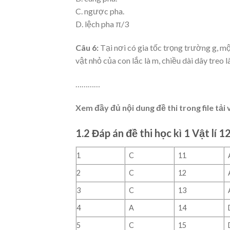
C. ngược pha.
D. lệch pha π/3
Câu 6:
Tại nơi có gia tốc trọng trường g, m
vật nhỏ của con lắc là m, chiều dài dây treo l
…………
Xem đầy đủ nội dung đề thi trong file tải 
1.2 Đáp án đề thi học kì 1 Vật lí 1
1
C
11
2
C
12
3
C
13
4
A
14
5
C
15