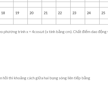
18
19
20
21
22
23
24
25
o phương trình x = 4cosωt (x tính bằng cm). Chất điểm dao động 
n hồi thì khoảng cách giữa hai bụng sóng liên tiếp bằng