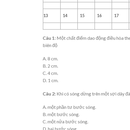
13
14
15
16
17
Câu 1:
Một chất điểm dao động điều hòa the
biên độ
A. 8 cm.
B. 2 cm.
C. 4 cm.
D. 1 cm.
Câu 2:
Khi có sóng dừng trên một sợi dây đà
A. một phần tư bước sóng.
B. một bước sóng.
C. một nửa bước sóng.
D. hai bước sóng.