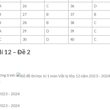
A
26
C
36
D
B
27
B
37
B
B
28
B
38
C
A
29
D
39
C
C
30
D
40
C
lí 12 – Đề 2
ơng trình:
: