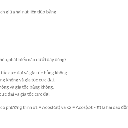
ch giữa hai nút liên tiếp bằng
 hòa, phát biểu nào dưới đây đúng?
n tốc cực đại và gia tốc bằng không.
ằng không và gia tốc cực đại.
không và gia tốc bằng không.
cực đại và gia tốc cực đại.
ó phương trình x1 = Acos(ωt) và x2 = Acos(ωt – π) là hai dao độ