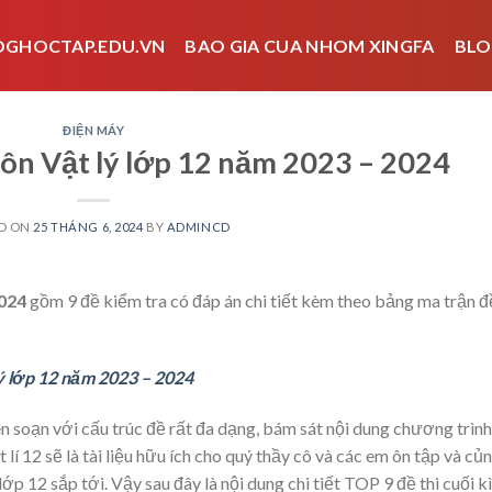
OGHOCTAP.EDU.VN
BAO GIA CUA NHOM XINGFA
BLO
ĐIỆN MÁY
môn Vật lý lớp 12 năm 2023 – 2024
D ON
25 THÁNG 6, 2024
BY
ADMINCD
2024
gồm 9 đề kiểm tra có đáp án chi tiết kèm theo bảng ma trận đ
lý lớp 12 năm 2023 – 2024
ên soạn với cấu trúc đề rất đa dạng, bám sát nội dung chương trình
 lí 12 sẽ là tài liệu hữu ích cho quý thầy cô và các em ôn tập và củ
lớp 12 sắp tới. Vậy sau đây là nội dung chi tiết TOP 9 đề thi cuối kì