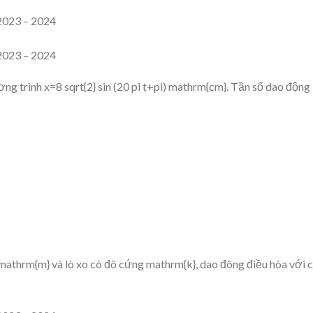
g trình x=8 sqrt{2} sin (20 pi t+pi) mathrm{cm}. Tần số dao động
mathrm{m} và lò xo có đô cứng mathrm{k}, dao đông điều hòa với 