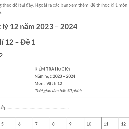
 theo dõi tại đây. Ngoài ra các bạn xem thêm: đề thi học kì 1 môn
2.
t lý 12 năm 2023 – 2024
lí 12 – Đề 1
12
KIỂM TRA HỌC KỲ
I
Năm học:
202
3
– 202
4
Môn : Vật lí
12
Thời gian làm bài: 50 phút;
………Lớp………………………………………………
5
6
7
8
9
10
11
12