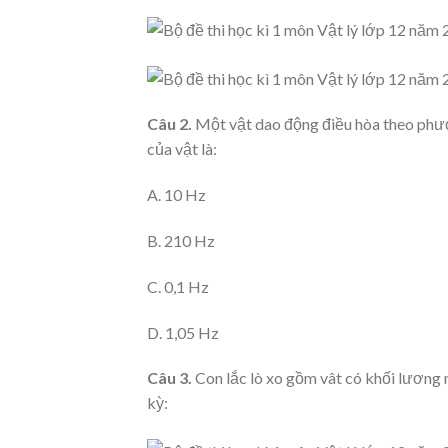
Câu 2.
Một vật dao động điều hòa theo phươn
của vật là:
A. 10 Hz
B. 210 Hz
C. 0,1 Hz
D. 1,05 Hz
Câu 3.
Con lắc lò xo gồm vât có khối lương 
kỳ: