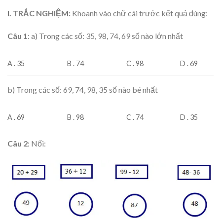
I. TRẮC NGHIỆM:
Khoanh vào chữ cái trước kết quả đúng:
Câu 1
: a) Trong các số: 35, 98, 74, 69 số nào lớn nhất
A . 35
B . 74
C . 98
D . 69
b) Trong các số: 69, 74, 98, 35 số nào bé nhất
A . 69
B . 98
C . 74
D . 35
Câu
2
: Nối: