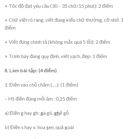
+ Tốc độ đạt yêu cầu (30 – 35 chữ/15 phút): 2 điểm
+ Chữ viết rõ ràng, viết đúng kiểu chữ thường, cỡ nhỏ: 1
điểm
+ Viết đúng chính tả (không mắc quá 5 lỗi): 2 điểm
+ Trình bày đúng quy định, viết sạch, đẹp: 1 điểm
II. Làm bài tập: (4 điểm)
1. Điền vào chỗ chấm (….): (1 điểm)
– HS điền đúng mỗi âm : 0,25 điểm
a) Điền g hay gh:
g
à gô,
gh
ế gỗ
b) Điền s hay x: hoa
s
en, quả
x
oài