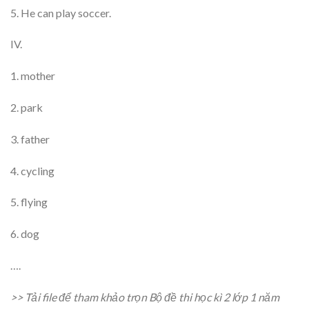
5. He can play soccer.
IV.
1. mother
2. park
3. father
4. cycling
5. flying
6. dog
….
>> Tải file để tham khảo trọn Bộ đề thi học kì 2 lớp 1 năm