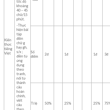
tốc độ
khoảng
40 – 45
chữ/15
phút.
-Thực
hiện bài
tập
điền
Kiến
chữ g
thức
hay gh,
tiếng
s/x ;
Số
Việt
2đ
1đ
1đ
3đ
điền từ
điểm
ứng
dụng
theo
tranh,
nối từ
thành
câu
hoàn
chỉnh,
viết
Tỉ lệ
50%
25%
25%
75
câu
theo