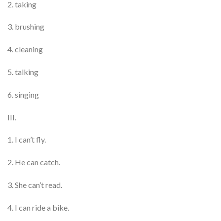
2. taking
3. brushing
4. cleaning
5. talking
6. singing
III.
1. I can’t fly.
2. He can catch.
3. She can’t read.
4. I can ride a bike.