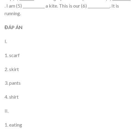
. I am (5) ____________ a kite. This is our (6) ____________. It is
running.
ĐÁP ÁN
I.
1. scarf
2. skirt
3. pants
4. shirt
II.
1. eating