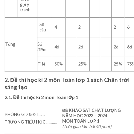
gợi ý
tranh.
Số
4
2
2
6
câu
Tổng
Số
4đ
2đ
2đ
6đ
điểm
Tỉ lệ
50%
25%
25%
75
2. Đề thi học kì 2 môn Toán lớp 1 sách Chân trời
sáng tạo
2.1. Đề thi học kì 2 môn Toán lớp 1
ĐỀ
KHẢO SÁT CHẤT LƯỢNG
PHÒNG GD & ĐT……
NĂM HỌC
2023
–
2024
MÔN TOÁN LỚP 1
TRƯỜNG TIỂU HỌC
……….
(Thời gian làm bài 40 phút)