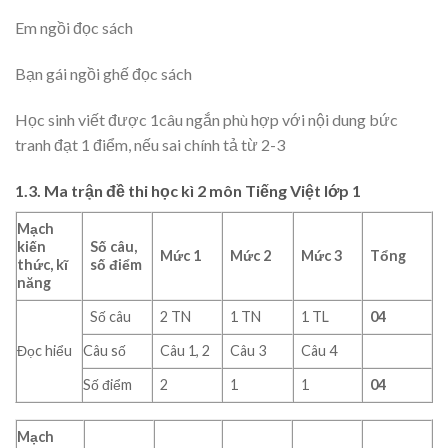
Em ngồi đọc sách
Bạn gái ngồi ghế đọc sách
Học sinh viết được 1câu ngắn phù hợp với nội dung bức
tranh đạt 1 điểm, nếu sai chính tả từ 2-3
1.3. Ma trận đề thi học kì 2 môn Tiếng Việt lớp 1
Mạch
kiến
Số câu,
Mức 1
Mức 2
Mức 3
Tổng
thức, kĩ
số điểm
năng
Số câu
2 TN
1 TN
1 TL
04
Đọc hiểu
Câu số
Câu 1, 2
Câu 3
Câu 4
Số điểm
2
1
1
04
Mạch