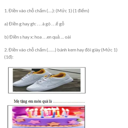
1. Điền vào chỗ chấm (….): (Mức 1) (1 điểm)
a) Điền g hay gh: . . . à gô . . .ế gỗ
b) Điền s hay x: hoa . . .en quả … oài
2. Điền vào chỗ chấm (……) bánh kem hay đôi giày (Mức 1)
(1đ):