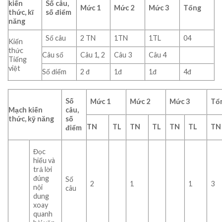
kiến
Số câu,
Mức 1
Mức 2
Mức 3
Tổng
thức, kĩ
số điểm
năng
Số câu
2 TN
1TN
1TL
04
Kiến
thức
Câu số
Câu 1, 2
Câu 3
Câu 4
Tiếng
việt
Số điểm
2 đ
1đ
1đ
4đ
Số
Mức 1
Mức 2
Mức 3
Tổ
Mạch kiến
câu,
thức, kỹ năng
số
TN
TL
TN
TL
TN
TL
TN
điểm
Đọc
hiểu và
trả lời
đúng
Số
2
1
1
3
nội
câu
dung
xoay
quanh