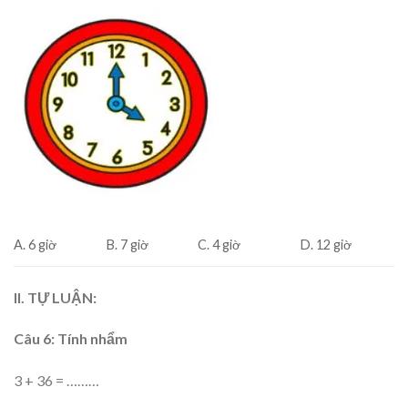
A. 6 giờ
B. 7 giờ
C. 4 giờ
D. 12 giờ
II. TỰ LUẬN:
Câu 6: Tính nhẩm
3 + 36 = ………