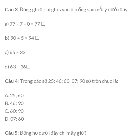
Câu
3
: Đúng ghi đ, sai ghi s vào ô trống sau mỗi ý dưới đây
a) 77 – 7 – 0 = 77 ☐
b) 90 + 5 > 94 ☐
c) 65 – 33
d) 63 = 36☐
Câu
4
: Trong các số 25; 46; 60; 07; 90 số tròn chục là:
A. 25; 60
B. 46; 90
C. 60; 90
D. 07; 60
C
âu 5
: Đồng hồ dưới đây chỉ mấy giờ?