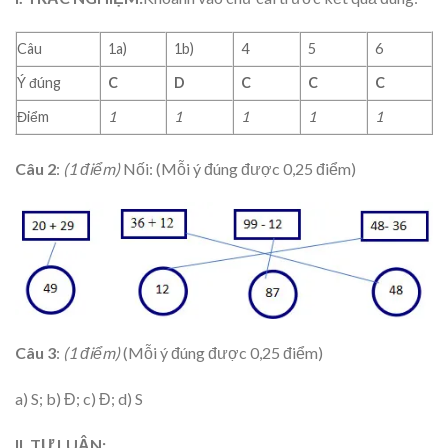
Câu
1a)
1b)
4
5
6
Ý đúng
C
D
C
C
C
Điểm
1
1
1
1
1
Câu
2
:
(1 điểm)
Nối: (Mỗi ý đúng được 0,25 điểm)
Câu
3
:
(1 điểm)
(Mỗi ý đúng được 0,25 điểm)
a) S; b) Đ; c) Đ; d) S
II. TỰ LUẬN: