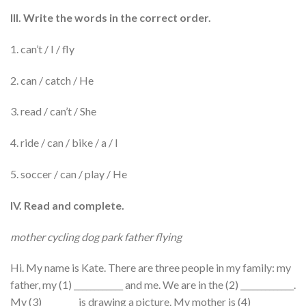
III. Write the words in the correct order.
1. can’t / I / fly
2. can / catch / He
3. read / can’t / She
4. ride / can / bike / a / I
5. soccer / can / play / He
IV. Read and complete.
mother cycling dog park father flying
Hi. My name is Kate. There are three people in my family: my
father, my (1) ____________ and me. We are in the (2) _____________.
My (3) ________ is drawing a picture. My mother is (4) __________