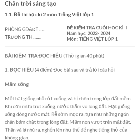
Chân trời sáng tạo
1.1. Đề thi học kì 2 môn Tiếng Việt lớp 1
ĐỀ KIỂM TRA CUỐI HỌC KÌ II
PHÒNG GD&ĐT …..
Năm học: 2023- 2024
TRƯỜNG TH
…….
Môn: TIẾNG VIỆT LỚP 1
BÀI KIỂM TRA ĐỌC HIỂU
(Thời gian 40 phút)
1. ĐỌC HIỂU
(4 điểm) Đọc bài sau và trả lời câu hỏi
Mầm sống
Một hạt giống nhỏ rớt xuống và bị chôn trong lớp đất mềm.
Khi cơn mưa trút xuống, nước thấm vô lòng đất. Hạt giống
uống dòng nước mát. Rễ sớm mọc ra, tựa như những ngón
chân bám chặt trong lòng đất. Mầm non vượt trên mặt đất.
Thân và lá nhú ra, nghển lên như thể để nghe tiếng thở của
không gian.