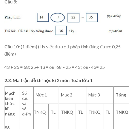
Câu 9:
Câu 10
: (1 điểm) (Hs viết được 1 phép tính đúng được 0,25
điểm)
43 + 25 = 68; 25+ 43 = 68; 68 – 25 = 43 ; 68- 43= 25
2.3. Ma trận đề thi học kì 2 môn Toán lớp 1
Mạch
Số
Mức 1
Mức 2
Mức 3
Tổng
kiến
câu
thức,
và
kĩ
số
TNKQ
TL
TNKQ
TL
TNKQ
TL
TNKQ
năng
điểm
Số