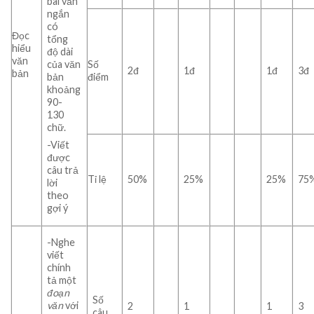
bài văn
ngắn
có
Đọc
tổng
hiểu
độ dài
văn
của văn
Số
2đ
1đ
1đ
3đ
bản
bản
điểm
khoảng
90-
130
chữ.
-Viết
được
câu trả
Tỉ lệ
50%
25%
25%
75
lời
theo
gợi ý
-Nghe
viết
chính
tả một
đoạn
Số
văn
với
2
1
1
3
câu