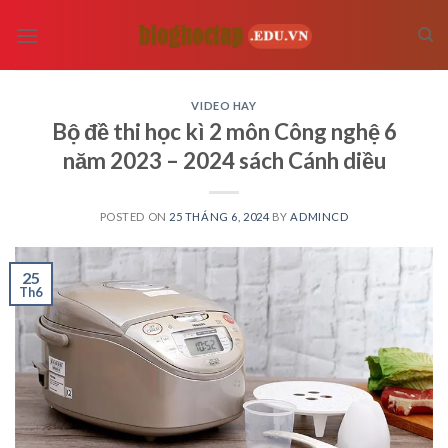
Skip
to
content
VIDEO HAY
Bộ đề thi học kì 2 môn Công nghệ 6
năm 2023 – 2024 sách Cánh diều
POSTED ON
25 THÁNG 6, 2024
BY
ADMINCD
25
Th6