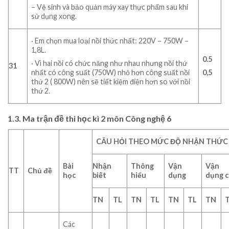
– Vệ sinh và bảo quản máy xay thực phẩm sau khi
sử dụng xong.
· Em chọn mua loại nồi thức nhất: 220V – 750W –
1,8L.
0.5
· Vì hai nồi có chức năng như nhau nhưng nồi thứ
31
nhất có công suất (750W) nhỏ hơn công suất nồi
0,5
thứ 2 ( 800W) nên sẽ tiết kiệm điện hơn so với nồi
thứ 2.
1.3. Ma trận đề thi học kì 2 môn Công nghệ 6
CÂU HỎI THEO MỨC ĐỘ NHẬN THỨC
Bài
Nhận
Thông
Vận
Vận
TT
Chủ đề
học
biết
hiểu
dụng
dụng 
TN
TL
TN
TL
TN
TL
TN
Các