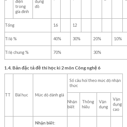
điện
dụng
trong
đồ
gia đình
Tổng
16
12
Tỉ lệ %
40%
30%
20%
10%
Tỉ lệ chung %
70%
30%
1.4. Bản đặc tả đề thi học kì 2 môn Công nghệ 6
Số câu hỏi theo mức độ nhận
thức
TT
Bài học
Mức độ đánh giá
Vận
Nhận
Thông
Vận
dụng
biết
hiểu
dụng
cao
Nhận biết
: