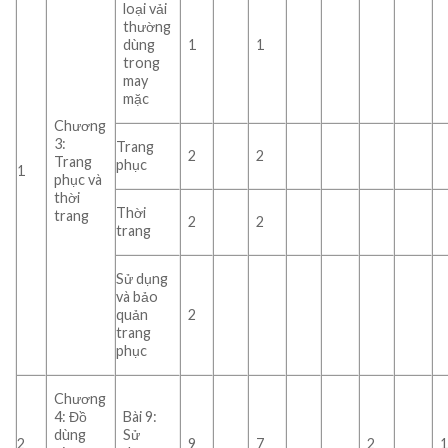
loại vải
thường
dùng
1
1
trong
may
mặc
Chương
3:
Trang
2
2
Trang
phục
1
phục và
thời
Thời
trang
2
2
trang
Sử dụng
và bảo
quản
2
trang
phục
Chương
4: Đồ
Bài 9:
dùng
Sử
2
9
7
2