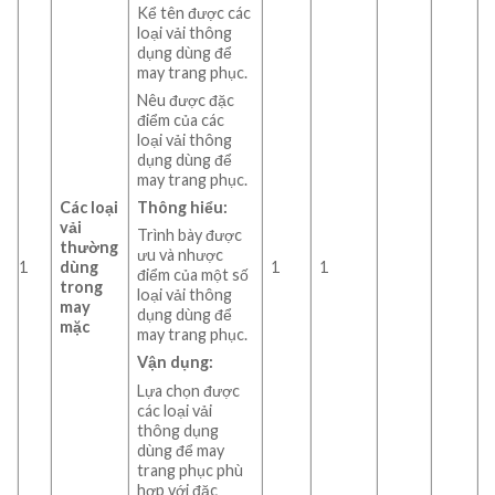
Kể tên được các
loại vải thông
dụng dùng để
may trang phục.
Nêu được đặc
điểm của các
loại vải thông
dụng dùng để
may trang phục.
Thông hiểu:
Các loại
vải
Trình bày được
thường
ưu và nhược
1
dùng
1
1
điểm của một số
trong
loại vải thông
may
dụng dùng để
mặc
may trang phục.
Vận dụng:
Lựa chọn được
các loại vải
thông dụng
dùng để may
trang phục phù
hợp với đặc