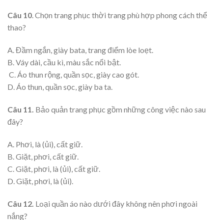
Câu 10
. Chọn trang phục thời trang phù hợp phong cách thể
thao?
A. Đầm ngắn, giày bata, trang điểm lòe loẹt.
B. Váy dài, cầu kì, màu sắc nổi bật.
C. Áo thun rộng, quần sọc, giày cao gót.
D. Áo thun, quần sọc, giày ba ta.
Câu 11.
Bảo quản trang phục gồm những công việc nào sau
đây?
A. Phơi, là (ủi), cất giữ.
B. Giặt, phơi, cất giữ.
C. Giặt, phơi, là (ủi), cất giữ.
D. Giặt, phơi, là (ủi).
Câu 12.
Loại quần áo nào dưới đây không nên phơi ngoài
nắng?