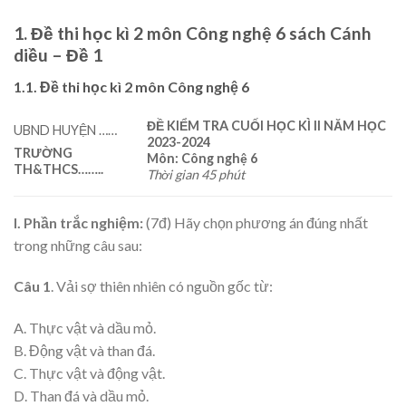
1. Đề thi học kì 2 môn Công nghệ 6 sách Cánh
diều – Đề 1
1.1. Đề thi học kì 2 môn Công nghệ 6
ĐỀ KIỂM TRA CUỐI HỌC KÌ II N
ĂM HỌC
UBND HUYỆN ……
2023-2024
TRƯỜNG
Môn
:
Công nghệ 6
TH&THCS
……..
Thời gian 45 phút
I. Phần trắc nghiệm:
(7đ) Hãy chọn phương án đúng nhất
trong những câu sau:
Câu 1
. Vải sợ thiên nhiên có nguồn gốc từ:
A. Thực vật và dầu mỏ.
B. Động vật và than đá.
C. Thực vật và động vật.
D. Than đá và dầu mỏ.