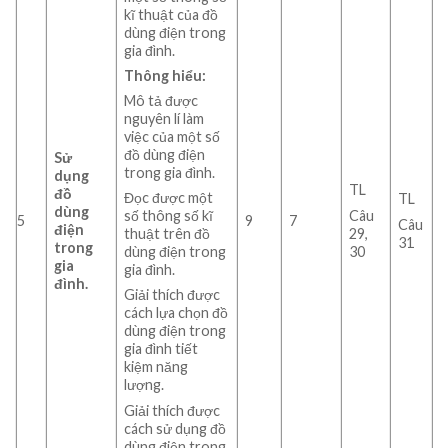
kĩ thuật của đồ
dùng điện trong
gia đình.
Thông hiểu:
Mô tả được
nguyên lí làm
việc của một số
đồ dùng điện
Sử
trong gia đình.
dụng
TL
đồ
Đọc được một
TL
dùng
Câu
số thông số kĩ
5
9
7
Câu
điện
29,
thuật trên đồ
31
trong
30
dùng điện trong
gia
gia đình.
đình.
Giải thích được
cách lựa chọn đồ
dùng điện trong
gia đình tiết
kiệm năng
lượng.
Giải thích được
cách sử dụng đồ
dùng điện trong