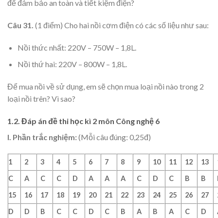
để đảm bảo an toàn và tiết kiệm điện?
Câu 31.
(1 điểm) Cho hai nồi cơm điện có các số liệu như sau:
Nồi thức nhất: 220V – 750W – 1,8L.
Nồi thứ hai: 220V – 800W – 1,8L.
Để mua nồi về sử dụng, em sẽ chọn mua loại nồi nào trong 2
loại nồi trên? Vì sao?
1.2. Đáp án đề thi học kì 2 môn Công nghệ 6
I. Phần trắc nghiệm:
(Mỗi câu đúng: 0,25đ)
1
2
3
4
5
6
7
8
9
10
11
12
13
C
A
C
C
D
A
A
A
C
D
C
B
B
15
16
17
18
19
20
21
22
23
24
25
26
27
D
D
B
C
C
D
C
B
A
B
A
C
D