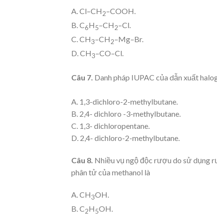
A. Cl–CH
–COOH.
2
B. C
H
–CH
–Cl.
6
5
2
C. CH
–CH
–Mg–Br.
3
2
D. CH
–CO–Cl.
3
Câu 7.
Danh pháp IUPAC của dẫn xuất halog
A. 1,3-dichloro-2-methylbutane.
B. 2,4- dichloro -3-methylbutane.
C. 1,3- dichloropentane.
D. 2,4- dichloro-2-methylbutane.
Câu 8.
Nhiều vụ ngộ độc rượu do sử dụng r
phân tử của methanol là
A. CH
OH.
3
B. C
H
OH.
2
5