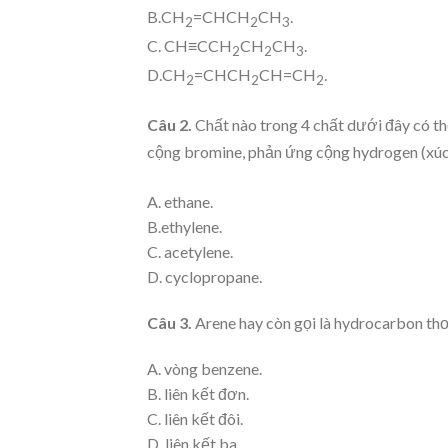
B.CH
=CHCH
CH
.
2
2
3
C. CH≡CCH
CH
CH
.
2
2
3
D.CH
=CHCH
CH=CH
.
2
2
2
Câu 2.
Chất nào trong 4 chất dưới đây có t
cộng bromine, phản ứng cộng hydrogen (xúc 
A. ethane.
B.ethylene.
C. acetylene.
D. cyclopropane.
Câu 3.
Arene hay còn gọi là hydrocarbon th
A. vòng benzene.
B. liên kết đơn.
C. liên kết đôi.
D. liên kết ba.