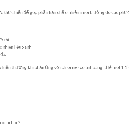
c thực hiện để góp phần hạn chế ô nhiễm môi trường do các phư
ô thị.
 nhiên liệu xanh
đá.
u kiện thường khi phản ứng với chlorine (có ánh sáng, tỉ lệ mol 1:1)
drocarbon?