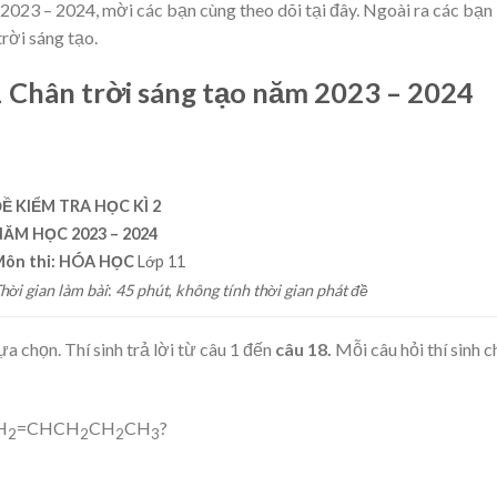
2023 – 2024, mời các bạn cùng theo dõi tại đây. Ngoài ra các bạn
rời sáng tạo.
11 Chân trời sáng tạo năm 2023 – 2024
ĐỀ KIỂM TRA
HỌC KÌ
2
NĂM HỌC 2023 – 2024
ôn thi:
HÓA HỌC
Lớp 11
hời gian làm bài
:
45 phút
,
không tính thời gian phát đề
 chọn. Thí sinh trả lời từ câu 1 đến
câu 18.
Mỗi câu hỏi thí sinh c
H
=CHCH
CH
CH
?
2
2
2
3