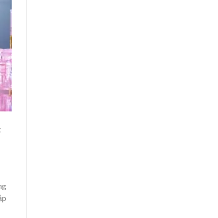
t
ng
ập