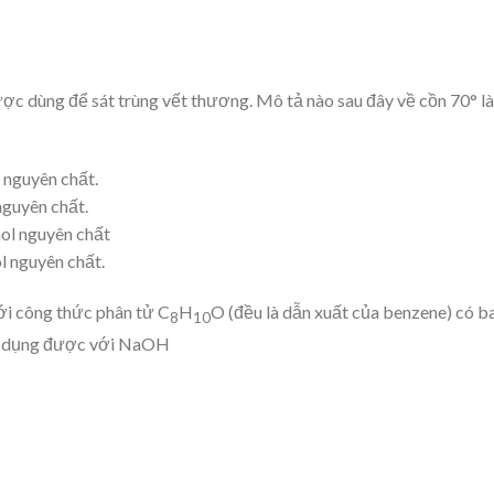
được dùng để sát trùng vết thương. Mô tả nào sau đây về cồn 70° là
 nguyên chất.
nguyên chất.
hol nguyên chất
l nguyên chất.
ới công thức phân tử C
H
O (đều là dẫn xuất của benzene) có b
8
10
ác dụng được với NaOH