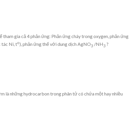
hể tham gia cả 4 phản ứng: Phản ứng cháy trong oxygen, phản ứng
o
tác Ni, t
), phản ứng thế với dung dịch AgNO
/NH
?
3
3
ơm là những hydrocarbon trong phân tử có chứa một hay nhiều