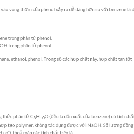
vào vòng thơm của phenol xảy ra dễ dàng hơn so với benzene là 
ne trong phân tử phenol.
OH trong phân tử phenol.
ne, ethanol, phenol. Trong số các hợp chất này, hợp chất tan tốt
g thức phân tử C
H
O (đều là dẫn xuất của benzene) có tính chấ
8
10
 hợp tạo polymer, không tác dụng được với NaOH. Số lượng đồng
H
O, thoả mãn các tính chất trên là