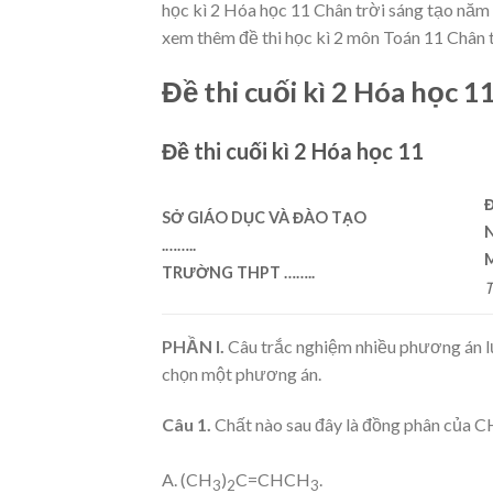
học kì 2 Hóa học 11 Chân trời sáng tạo năm 
xem thêm đề thi học kì 2 môn Toán 11 Chân t
Đề thi cuối kì 2 Hóa học 
Đề thi cuối kì 2 Hóa học 11
SỞ GIÁO DỤC VÀ ĐÀO TẠO
.……..
M
TRƯỜNG THPT ……..
T
PHẦN I.
Câu trắc nghiệm nhiều phương án lựa
chọn một phương án.
Câu 1.
Chất nào sau đây là đồng phân của C
A. (CH
)
C=CHCH
.
3
2
3