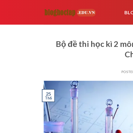
Skip
to
BL
content
Bộ đề thi học kì 2 m
Ch
POSTE
25
Th6