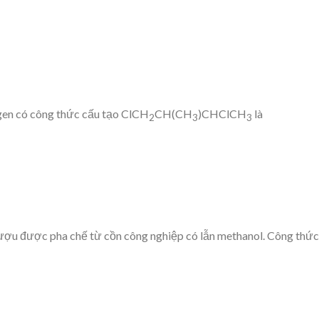
en có công thức cấu tạo ClCH
CH(CH
)CHClCH
là
2
3
3
ượu được pha chế từ cồn công nghiệp có lẫn methanol. Công thức