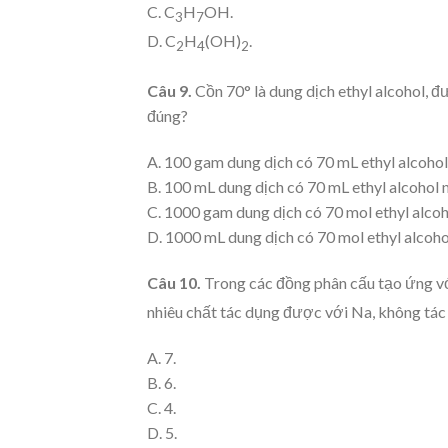
C. C
H
OH.
3
7
D. C
H
(OH)
.
2
4
2
Câu 9.
Cồn 70° là dung dịch ethyl alcohol, 
đúng?
A. 100 gam dung dịch có 70 mL ethyl alcohol
B. 100 mL dung dịch có 70 mL ethyl alcohol 
C. 1000 gam dung dịch có 70 mol ethyl alco
D. 1000 mL dung dịch có 70 mol ethyl alcoho
Câu 10.
Trong các đồng phân cấu tạo ứng v
nhiêu chất tác dụng được với Na, không t
A. 7.
B. 6.
C. 4.
D. 5.