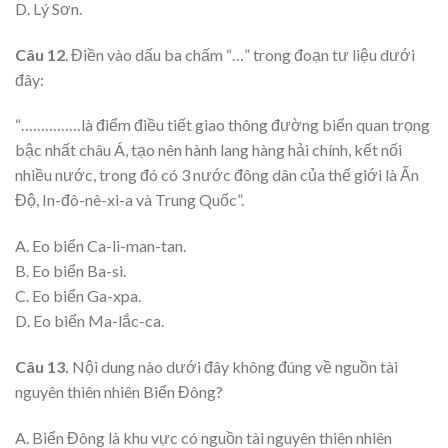
D. Lý Sơn.
Câu 12
. Điền vào dấu ba chấm “…” trong đoạn tư liệu dưới
đây:
“……………là điểm điều tiết giao thông đường biển quan trọng
bậc nhất châu Á, tạo nên hành lang hàng hải chính, kết nối
nhiều nước, trong đó có 3 nước đông dân của thế giới là Ấn
Độ, In-đô-nê-xi-a và Trung Quốc”.
A. Eo biển Ca-li-man-tan.
B. Eo biển Ba-si.
C. Eo biển Ga-xpa.
D. Eo biển Ma-lắc-ca.
Câu 13.
Nội dung nào dưới đây không đúng về nguồn tài
nguyên thiên nhiên Biển Đông?
A. Biển Đông là khu vực có nguồn tài nguyên thiên nhiên