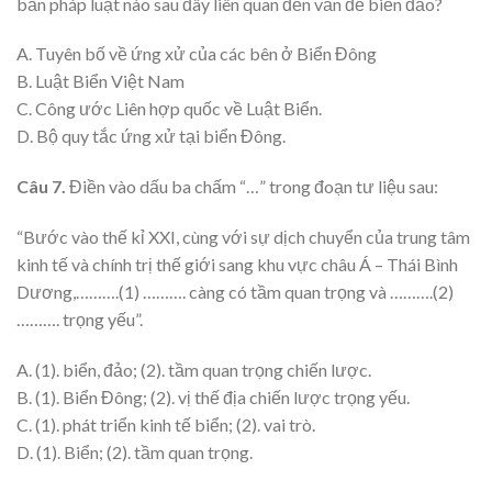
bản pháp luật nào sau đây liên quan đến vấn đề biển đảo?
A. Tuyên bố về ứng xử của các bên ở Biển Đông
B. Luật Biển Việt Nam
C. Công ước Liên hợp quốc về Luật Biển.
D. Bộ quy tắc ứng xử tại biển Đông.
Câu 7.
Điền vào dấu ba chấm “…” trong đoạn tư liệu sau:
“Bước vào thế kỉ XXI, cùng với sự dịch chuyển của trung tâm
kinh tế và chính trị thế giới sang khu vực châu Á – Thái Bình
Dương,……….(1) ………. càng có tầm quan trọng và ……….(2)
………. trọng yếu”.
A. (1). biển, đảo; (2). tầm quan trọng chiến lược.
B. (1). Biển Đông; (2). vị thế địa chiến lược trọng yếu.
C. (1). phát triển kinh tế biển; (2). vai trò.
D. (1). Biển; (2). tầm quan trọng.