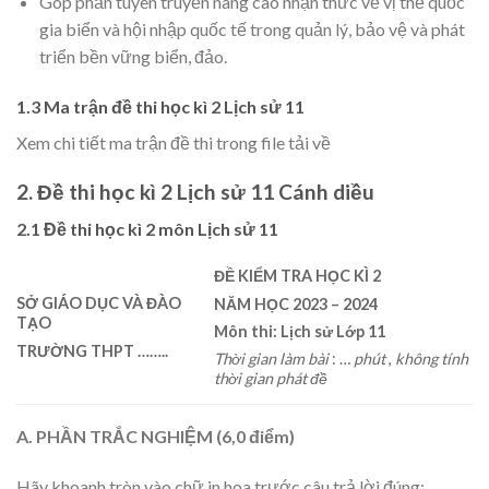
Góp phần tuyên truyền nâng cao nhận thức về vị thế quốc
gia biển và hội nhập quốc tế trong quản lý, bảo vệ và phát
triển bền vững biển, đảo.
1.3 Ma trận đề thi học kì 2 Lịch sử 11
Xem chi tiết ma trận đề thi trong file tải về
2. Đề thi học kì 2 Lịch sử 11 Cánh diều
2.1 Đề thi học kì 2 môn Lịch sử 11
ĐỀ KIỂM TRA HỌC KÌ 2
SỞ GIÁO DỤC VÀ ĐÀO
NĂM HỌC 2023 – 2024
TẠO
Môn thi: Lịch sử Lớp 11
TRƯỜNG THPT ……..
Thời gian làm bài
: …
phút
,
không tính
thời gian phát đề
A. PHẦN TRẮC NGHIỆM (6,0 điểm)
Hãy khoanh tròn vào chữ in hoa trước câu trả lời đúng: