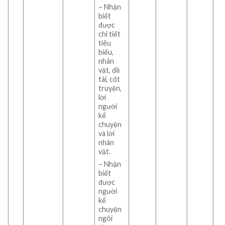
– Nhận
biết
được
chi tiết
tiêu
biểu,
nhân
vật, đề
tài, cốt
truyện,
lời
người
kể
chuyện
và lời
nhân
vật.
– Nhận
biết
được
người
kể
chuyện
ngôi