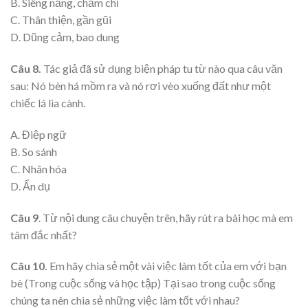
B. Siêng năng, chăm chỉ
C. Thân thiện, gần gũi
D. Dũng cảm, bao dung
Câu 8.
Tác giả đã sử dụng biện pháp tu từ nào qua câu văn
sau: Nó bèn há mồm ra và nó rơi vèo xuống đất như một
chiếc lá lìa cành.
A. Điệp ngữ
B. So sánh
C. Nhân hóa
D. Ẩn dụ
Câu 9
. Từ nội dung câu chuyện trên, hãy rút ra bài học mà em
tâm đắc nhất?
Câu 10.
Em hãy chia sẻ một vài việc làm tốt của em với bạn
bè (Trong cuộc sống và học tập) Tại sao trong cuộc sống
chúng ta nên chia sẻ những việc làm tốt với nhau?