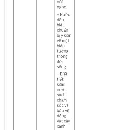
nói,
nghe.
– Bước
đầu
biết
chuẩn
bị ý kiến
về một
hiện
tượng
trong
đời
sống.
– Biết
tiết
kiệm
nước
sạch,
chăm
sóc và
bảo vệ
động
vật cây
xanh