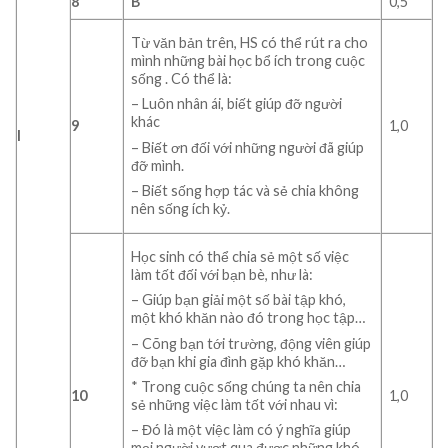
8
B
0,5
Từ văn bản trên, HS có thể rút ra cho
mình những bài học bổ ích trong cuộc
sống . Có thể là:
– Luôn nhân ái, biết giúp đỡ người
khác
9
1,0
I
– Biết ơn đối với những người đã giúp
đỡ mình.
– Biết sống hợp tác và sẻ chia không
nên sống ích kỷ.
Học sinh có thể chia sẻ một số việc
làm tốt đối với bạn bè, như là:
– Giúp bạn giải một số bài tập khó,
một khó khăn nào đó trong học tập…
– Cõng bạn tới trường, động viên giúp
đỡ bạn khi gia đình gặp khó khăn…
* Trong cuộc sống chúng ta nên chia
10
1,0
sẻ những việc làm tốt với nhau vì:
– Đó là một việc làm có ý nghĩa giúp
mọi người vượt qua được những khó