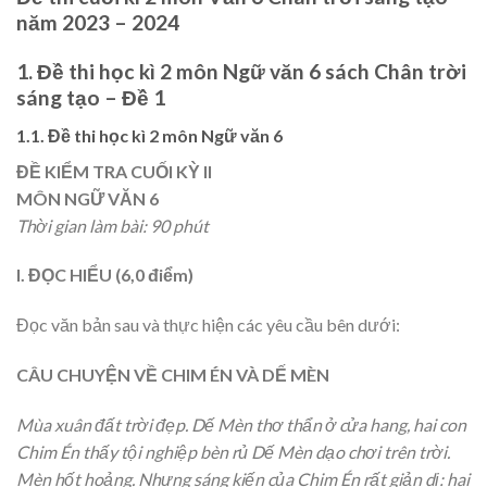
năm 2023 – 2024
1. Đề thi học kì 2 môn Ngữ văn 6 sách Chân trời
sáng tạo – Đề 1
1.1. Đề thi học kì 2 môn Ngữ văn 6
ĐỀ KIỂM TRA CUỐI KỲ II
MÔN NGỮ VĂN 6
Thời gian làm bài: 90 phút
I. ĐỌC HIỂU (6,0 điểm)
Đọc văn bản sau và thực hiện các yêu cầu bên dưới:
CÂU CHUYỆN VỀ CHIM ÉN VÀ DẾ MÈN
Mùa xuân đất trời đẹp. Dế Mèn thơ thẩn ở cửa hang, hai con
Chim Én thấy tội nghiệp bèn rủ Dế Mèn dạo chơi trên trời.
Mèn hốt hoảng. Nhưng sáng kiến của Chim Én rất giản dị: hai