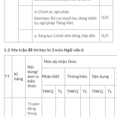
d. Chính tả, ngữ pháp
0,25
Đảm bảo: Bố cục mạch lạc, đúng chính
tả, ngữ pháp Tiếng Việt.
e. Sáng tạo:
Lời kể sinh động, hấp dẫn.
0,25
1.3. Ma trận đề thi học kì 2 môn Ngữ văn 6
Mức độ nhận thức
Nội
dung/
Kĩ
TT
đơn vị
Nhận biết
Thông hiểu
Vận dụng
năng
kiến
thức
TNKQ
TL
TNKQ
TL
TNKQ
TL
Truyện
đồng
thoại,