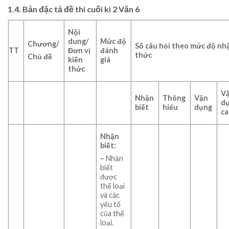
1.4. Bản đặc tả đề thi cuối kì 2 Văn 6
Nội
dung/
Mức độ
Chương/
Số câu hỏi theo mức độ nh
TT
Đơn vị
đánh
thức
Chủ đề
kiến
giá
thức
V
Nhận
Thông
Vận
d
biết
hiểu
dụng
c
Nhận
biết:
–
Nhận
biết
được
thể loại
và các
yếu tố
của thể
loại.