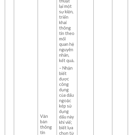
thuật
lại một
sự kiện,
triển
khai
thông
tin theo
mối
quan hệ
nguyên
nhân,
kết quả.
– Nhận
biết
được
công
dụng
của dấu
ngoặc
kép sử
dụng
Văn
dấu này
bản
khi viế;
thông
biết lựa
tin
chọn từ