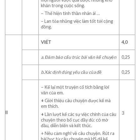
khăn trong cuộc sống.
– Thể hiện tinh thần nhân ái …
– Lan tỏa những việc làm tốt tới cộng
đồng.
VIẾT
4,0
a. Đảm bảo cấu trúc bài văn kể chuyện
0,25
b.Xác định đúng yêu cầu của đề
0,25
– Kể lại một truyện cổ tích bằng lời
văn của em.
+
Giới thiệu câu chuyện được kể mà
em thích.
II
3
+
Lần lượt kể các sự việc chính của câu
chuyện theo bố cục đầy đủ: có mở
đầu, diễn biến và kết thúc.
+ Nêu cảm nghĩ về câu chuyện. Rút ra
bài học từ câu chuyện mà HS đã kể.