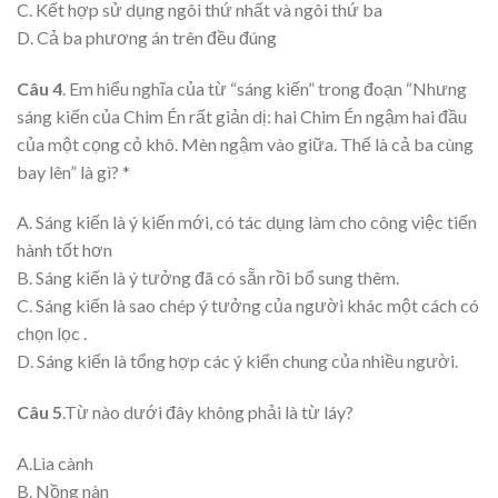
C. Kết hợp sử dụng ngôi thứ nhất và ngôi thứ ba
D. Cả ba phương án trên đều đúng
Câu 4
. Em hiểu nghĩa của từ “sáng kiến” trong đoạn “Nhưng
sáng kiến của Chim Én rất giản dị: hai Chim Én ngậm hai đầu
của một cọng cỏ khô. Mèn ngậm vào giữa. Thế là cả ba cùng
bay lên” là gì? *
A. Sáng kiến là ý kiến mới, có tác dụng làm cho công việc tiến
hành tốt hơn
B. Sáng kiến là ý tưởng đã có sẵn rồi bổ sung thêm.
C. Sáng kiến là sao chép ý tưởng của người khác một cách có
chọn lọc .
D. Sáng kiến là tổng hợp các ý kiến chung của nhiều người.
Câu 5
.Từ nào dưới đây không phải là từ láy?
A.Lìa cành
B. Nồng nàn