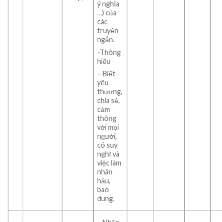
ý nghĩa
…) của
các
truyện
ngắn.
-Thông
hiểu
– Biết
yêu
thương,
chia sẻ,
cảm
thông
với mọi
người,
có suy
nghĩ và
việc làm
nhân
hậu,
bao
dung.