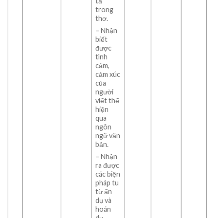
tả
trong
thơ.
– Nhận
biết
được
tình
cảm,
cảm xúc
của
người
viết thể
hiện
qua
ngôn
ngữ văn
bản.
– Nhận
ra được
các biện
pháp tu
từ ẩn
dụ và
hoán
dụ.