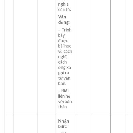
nghĩa
của từ.
Vận
dụng
:
– Trình
bày
được
bài học
về cách
nghĩ,
cách
ứng xử
gợi ra
từ văn
bản.
– Biết
liên hệ
với bản
thân
Nhận
biết: