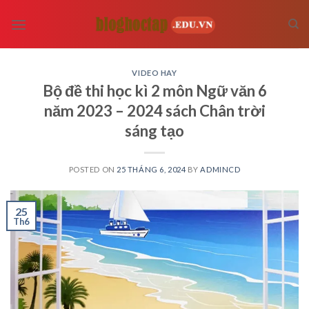
Skip
to
content
VIDEO HAY
Bộ đề thi học kì 2 môn Ngữ văn 6
năm 2023 – 2024 sách Chân trời
sáng tạo
POSTED ON
25 THÁNG 6, 2024
BY
ADMINCD
25
Th6