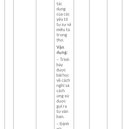
tác
dụng
của các
yếu tố
tự sự và
miêu tả
trong
thơ.
Vận
dụng:
– Trình
bày
được
bài học
về cách
nghĩ và
cách
ứng xử
được
gợi ra
từ văn
bản.
– Đánh
giá