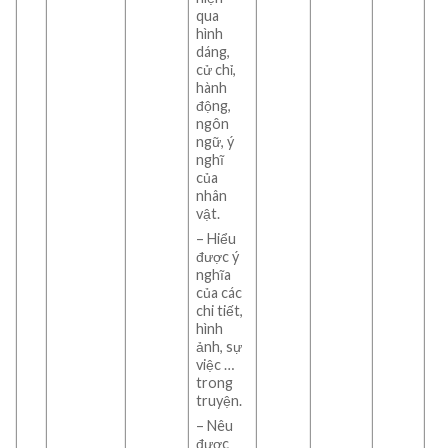
qua
hình
dáng,
cử chỉ,
hành
động,
ngôn
ngữ, ý
nghĩ
của
nhân
vật.
– Hiểu
được ý
nghĩa
của các
chi tiết,
hình
ảnh, sự
việc …
trong
truyện.
– Nêu
được