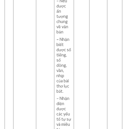
– Nêu
được
ấn
tượng
chung
về văn
bản
–
Nhận
biết
được số
tiếng,
số
dòng,
vần,
nhịp
của bài
thơ lục
bát.
– Nhận
diện
được
các yếu
tố tự sự
và miêu