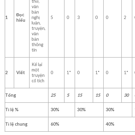
thơ,
văn
bản
Đọc
1
nghị
5
0
3
0
0
2
hiểu
luận,
truyện,
văn
bản
thông
tin
Kể lại
một
2
Viết
0
1*
0
1*
0
1*
truyện
cổ tích
Tổng
25
5
15
15
0
30
Tỉ lệ %
30%
30%
30%
Tỉ lệ chung
60%
40%