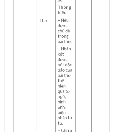
Thông
hiểu
:
– Nêu
Thơ
được
chủ đề
trong
bài thơ.
– Nhận
xét
được
nét độc
đáo của
bài thơ
thể
hiện
qua từ
ngữ,
hình
ảnh,
biện
pháp tu
từ.
– Chỉ ra