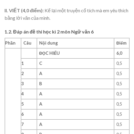
II. VIẾT (4,0 điểm):
Kể lại một truyện cổ tích mà em yêu thích
bằng lời văn của mình.
1.2. Đáp án đề thi học kì 2 môn Ngữ văn 6
Phần
Câu
Nội dung
Điểm
ĐỌC HIỂU
6,0
1
C
0,5
2
A
0,5
3
B
0,5
4
A
0,5
5
A
0,5
6
A
0,5
7
A
0,5