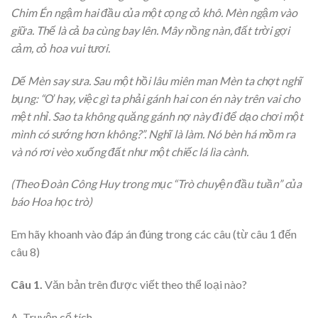
Chim Én ngậm hai đầu của một cọng cỏ khô. Mèn ngậm vào
giữa. Thế là cả ba cùng bay lên. Mây nồng nàn, đất trời gợi
cảm, cỏ hoa vui tươi.
Dế Mèn say sưa. Sau một hồi lâu miên man Mèn ta chợt nghĩ
bụng: “Ơ hay, việc gì ta phải gánh hai con én này trên vai cho
mệt nhỉ. Sao ta không quăng gánh nợ này đi để dạo chơi một
mình có sướng hơn không?”. Nghĩ là làm. Nó bèn há mồm ra
và nó rơi vèo xuống đất như một chiếc lá lìa cành.
(Theo Đoàn Công Huy trong mục “Trò chuyện đầu tuần” của
báo Hoa học trò)
Em hãy khoanh vào đáp án đúng trong các câu (từ câu 1 đến
câu 8)
Câu 1.
Văn bản trên được viết theo thể loại nào?
A. Truyện cổ tích