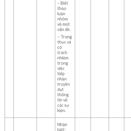
– Biết
thảo
luận
nhóm
về một
vấn đề.
– Trung
thực và
có
trách
nhiệm
trong
việc
tiếp
nhận
truyền
đạt
thông
tin về
các sự
kiện.
Nhận
biết: