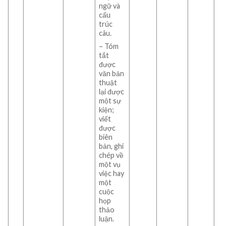
ngữ và
cấu
trúc
câu.
– Tóm
tắt
được
văn bản
thuật
lại được
một sự
kiện;
viết
được
biên
bản, ghi
chép về
một vụ
việc hay
một
cuộc
họp
thảo
luận.