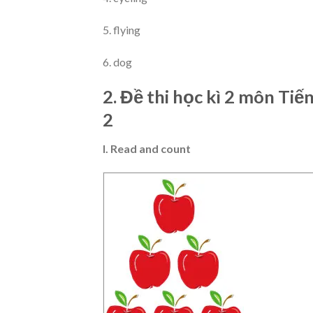
5. flying
6. dog
2. Đề thi học kì 2 môn Tiế
2
I. Read and count