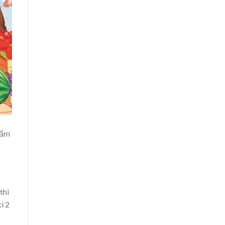
hấm
thi
ì 2