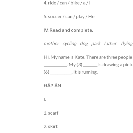
4. ride / can / bike / a / I
5. soccer / can / play / He
IV. Read and complete.
mother cycling dog park father flying
Hi. My name is Kate. There are three people i
_____________. My (3) ________ is drawing a pictu
(6) ____________. It is running.
ĐÁP ÁN
I.
1. scarf
2. skirt