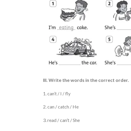
III. Write the words in the correct order.
1. can’t / I / fly
2. can / catch / He
3. read / can’t / She