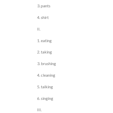
3. pants
4. shirt
II.
1. eating
2. taking
3. brushing
4. cleaning
5. talking
6. singing
III.