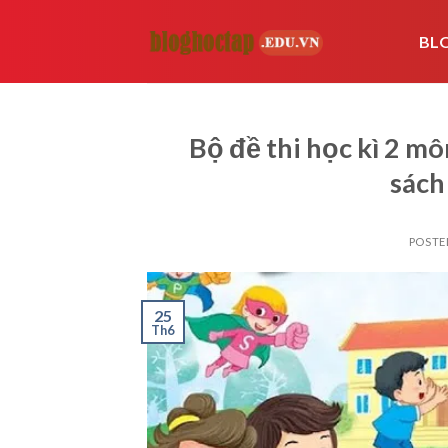
Skip
to
BL
content
Bộ đề thi học kì 2 m
sách
POSTE
25
Th6