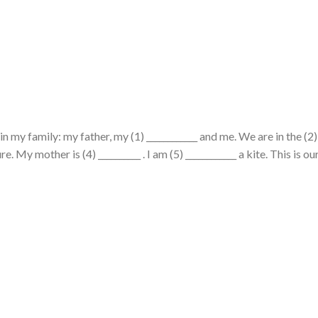
n my family: my father, my (1) ____________ and me. We are in the (2)
re. My mother is (4) __________ . I am (5) ____________ a kite. This is ou