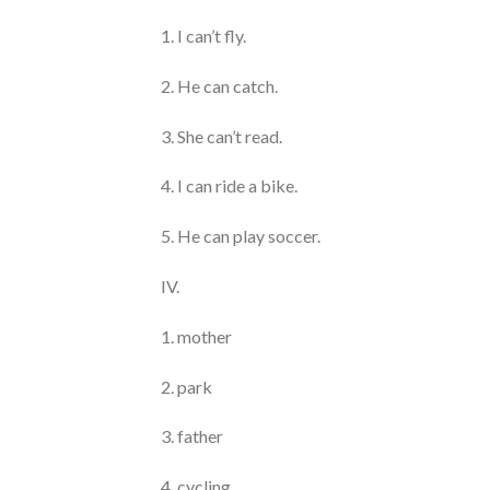
1. I can’t fly.
2. He can catch.
3. She can’t read.
4. I can ride a bike.
5. He can play soccer.
IV.
1. mother
2. park
3. father
4. cycling