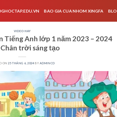
OGHOCTAP.EDU.VN
BAO GIA CUA NHOM XINGFA
BLO
VIDEO HAY
ôn Tiếng Anh lớp 1 năm 2023 – 2024
 Chân trời sáng tạo
D ON
25 THÁNG 6, 2024
BY
ADMINCD