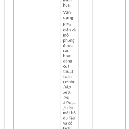
họa.
Vận
dụng
Biểu
diễn và
mô
phỏng
được
các
hoạt
động
của
thuật
toán
cơ bản
(sắp
xếp,
tìm
kiếm,…
)
trên
một bộ
dữ liệu
và có
kích