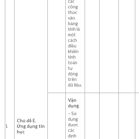
các
công
thức
vào
bảng
tính là
một
cách
điều
khiển
tính
toán
tự
động
trên
dữ liệu.
Vận
dụng
– Sử
dụng
Chủ đề E.
được
1
Ứng dụng tin
các
học
định