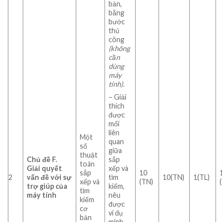
bản,
bằng
bước
thủ
công
(không
cần
dùng
máy
tính).
– Giải
thích
được
mối
liên
Một
quan
số
giữa
thuật
sắp
Chủ đề F.
toán
xếp và
Giải quyết
sắp
10
tìm
2
vấn đề với sự
10(TN)
1(TL)
xếp và
(TN)
kiếm,
trợ giúp của
tìm
nêu
máy tính
kiếm
được
cơ
ví dụ
bản
minh