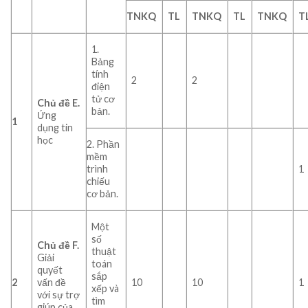
TNKQ
TL
TNKQ
TL
TNKQ
T
1.
Bảng
tính
2
2
điện
tử cơ
Chủ đề E.
bản.
Ứng
1
dụng tin
học
2. Phần
mềm
trình
1
chiếu
cơ bản.
Một
số
Chủ đề F.
thuật
Giải
toán
quyết
sắp
2
vấn đề
10
10
1
xếp và
với sự trợ
tìm
giúp của