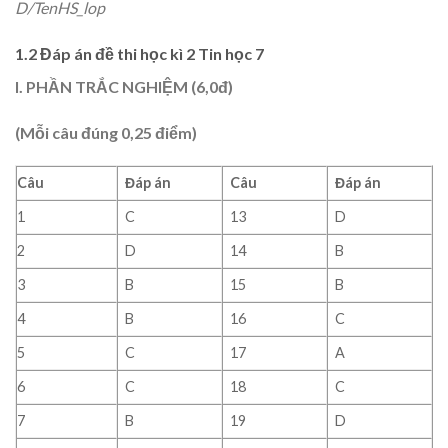
D/TenHS_lop
1.2 Đáp án đề thi học kì 2 Tin học 7
I. PHẦN TRẮC NGHIỆM (6,0đ)
(Mỗi câu đúng 0,25 điểm)
Câu
Đáp án
Câu
Đáp án
1
C
13
D
2
D
14
B
3
B
15
B
4
B
16
C
5
C
17
A
6
C
18
C
7
B
19
D