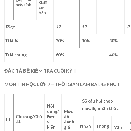
kiếm
máy tính
cơ
bản
Tổng
12
12
2
Tỉ lệ %
3
0%
3
0%
30
%
Tỉ lệ chung
6
0%
4
0%
ĐẶC TẢ ĐỀ KIỂM TRA CUỐI KỲ II
MÔN TIN HỌC LỚP 7
– THỜI GIAN LÀM BÀI: 45 PHÚT
Số câu hỏi theo
Nội
mức độ nhận thức
dung/
Mức
Chương/Chủ
Đơn
độ
TT
đề
vị
đánh
Nhận
Thông
kiến
giá
Vận