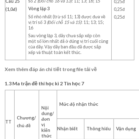
số 2
(Đổi chỗ 16 và 13)
: 11; 13; 16; 15
Câu 25
0,25đ
Vòng lặp 3
(1,0đ)
0,25đ
Số nhỏ nhất (trừ số 11; 13) được đưa về
0,25đ
vị trí số 3
(Đổi chỗ 15 và 15)
: 11; 13; 15;
16
Sau vòng lặp 3, dãy chưa sắp xếp còn
một số lớn nhất đã ở đúng vị trí cuối cùng
của dãy. Vậy dãy ban đầu đã được sắp
xếp và thuật toán kết thúc.
Xem thêm đáp án chi tiết trong file tải về
1.3 Ma trận đề thi học kì 2 Tin học 7
Mức độ nhận thức
Nội
dung/
Chương/
đơn
TT
vị
chủ đề
Nhận biết
Thông hiểu
Vận dụng
kiến
thức