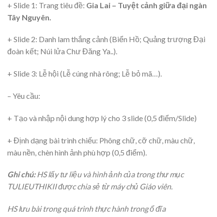
+ Slide 1: Trang tiêu đề:
Gia Lai – Tuyệt cảnh giữa đại ngàn
Tây Nguyên.
+ Slide 2: Danh lam thắng cảnh (Biển Hồ; Quảng trượng Đại
đoàn kết; Núi lửa Chư Đăng Ya..).
+ Slide 3: Lễ hội (Lễ cúng nhà rông; Lễ bỏ mã…).
– Yêu cầu:
+ Tạo và nhập nội dung hợp lý cho 3 slide (0,5 điểm/Slide)
+ Định dạng bài trình chiếu: Phông chữ, cỡ chữ, màu chữ,
màu nền, chèn hình ảnh phù hợp (0,5 điểm).
Ghi chú:
HS lấy tư liệu và hình ảnh của trong thư mục
TULIEUTHIKII được chia sẻ từ máy chủ Giáo viên.
HS lưu bài trong quá trình thực hành trong ổ đĩa