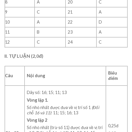
8
A
20
C
9
C
21
A
10
A
22
D
11
B
23
A
12
C
24
C
II. TỰ LUẬN (2,0đ)
Biểu
Câu
Nội dung
điểm
Dãy số: 16; 15; 11; 13
Vòng lặp 1.
Số nhỏ nhất được đưa về vị trí số 1
(Đổi
chỗ 16 và 11)
: 11; 15; 16; 13
Vòng lặp 2
0,25đ
Số nhỏ nhất (trừ số 11) được đưa về vị trí