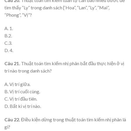
Câu 20.
Thuật toán tìm kiếm tuần tự cần bao nhiêu bước để
tìm thấy “Ly” trong danh sách [‘Hoa”, “Lan”, “Ly”, “Mai”,
“Phong”, “Vị”?
A. 1.
B.2.
C.3.
D. 4.
Câu 21.
Thuật toán tìm kiếm nhị phân bắt đầu thực hiện ở vị
trí nào trong danh sách?
A. Vị trí giữa.
B. Vị trí cuối cùng.
C. Vị trí đầu tiên.
D. Bất kì vị trí nào.
Câu 22.
Điều kiện dừng trong thuật toán tìm kiếm nhị phân là
gì?