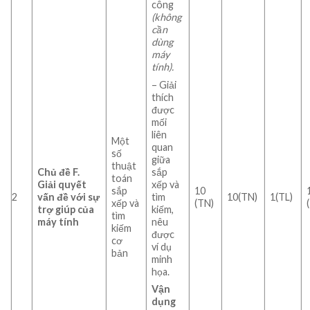
công
(không
cần
dùng
máy
tính).
– Giải
thích
được
mối
liên
Một
quan
số
giữa
thuật
sắp
Chủ đề F.
toán
xếp và
Giải quyết
sắp
10
tìm
2
vấn đề với sự
10(TN)
1(TL)
xếp và
(TN)
kiếm,
trợ giúp của
tìm
nêu
máy tính
kiếm
được
cơ
ví dụ
bản
minh
họa.
Vận
dụng