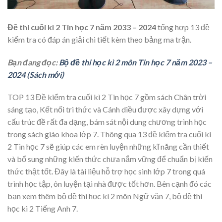
Đề thi cuối kì 2 Tin học 7 năm 2033 – 2024
tổng hợp 13 đề
kiểm tra có đáp án giải chi tiết kèm theo bảng ma trận.
Bạn đang đọc:
Bộ đề thi học kì 2 môn Tin học 7 năm 2023 –
2024 (Sách mới)
TOP 13 Đề kiểm tra cuối kì 2 Tin học 7 gồm sách Chân trời
sáng tạo, Kết nối tri thức và Cánh diều được xây dựng với
cấu trúc đề rất đa dạng, bám sát nội dung chương trình học
trong sách giáo khoa lớp 7. Thông qua 13 đề kiểm tra cuối kì
2 Tin học 7 sẽ giúp các em rèn luyện những kĩ năng cần thiết
và bổ sung những kiến thức chưa nắm vững để chuẩn bị kiến
thức thật tốt. Đây là tài liệu hỗ trợ học sinh lớp 7 trong quá
trình học tập, ôn luyện tại nhà được tốt hơn. Bên cạnh đó các
bạn xem thêm bộ đề thi học kì 2 môn Ngữ văn 7, bộ đề thi
học kì 2 Tiếng Anh 7.