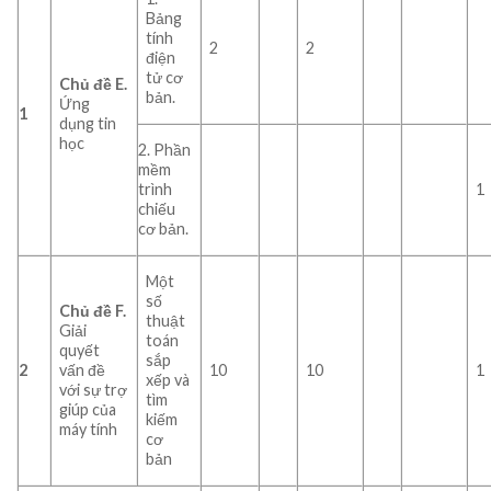
Bảng
tính
2
2
điện
tử cơ
Chủ đề E.
bản.
Ứng
1
dụng tin
học
2. Phần
mềm
trình
1
chiếu
cơ bản.
Một
số
Chủ đề F.
thuật
Giải
toán
quyết
sắp
2
vấn đề
10
10
1
xếp và
với sự trợ
tìm
giúp của
kiếm
máy tính
cơ
bản