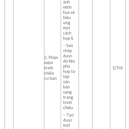
ảnh
minh
họa và
hiệu
ứng
một
cách
hợp lí.
– Sao
chép
được
2. Phần
dữ liệu
mềm
phù
trình
1(TH)
hợp từ
chiếu
tệp
cơ bản
văn
bản
sang
trang
trình
chiếu.
– Tạo
được
một