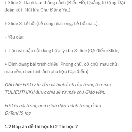
+ Slide 2: Danh lam thắng cảnh (Biển Hồ; Quảng trượng Đại
đoàn kết; Núi lửa Chư Đăng Ya..).
+ Slide 3: Lễ hội (Lễ cúng nhà rông; Lễ bỏ mã…).
– Yêu cầu:
+ Tạo và nhập nội dung hợp lý cho 3 slide (0,5 điểm/Slide)
+ Định dạng bài trình chiếu: Phông chữ, cỡ chữ, màu chữ,
màu nền, chèn hình ảnh phù hợp (0,5 điểm).
Ghi chú:
HS lấy tư liệu và hình ảnh của trong thư mục
TULIEUTHIKII được chia sẻ từ máy chủ Giáo viên.
HS lưu bài trong quá trình thực hành trong ổ đĩa
D/TenHS_lop
1.2 Đáp án đề thi học kì 2 Tin học 7