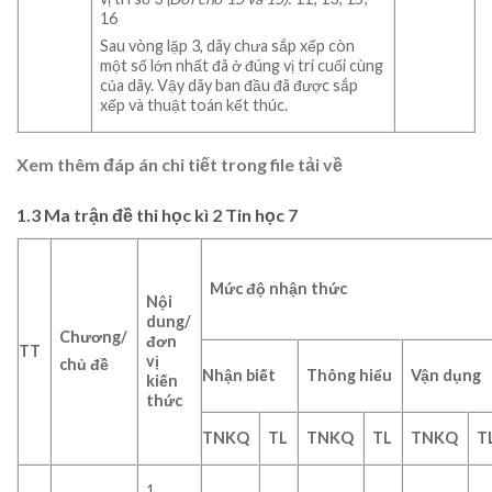
16
Sau vòng lặp 3, dãy chưa sắp xếp còn
một số lớn nhất đã ở đúng vị trí cuối cùng
của dãy. Vậy dãy ban đầu đã được sắp
xếp và thuật toán kết thúc.
Xem thêm đáp án chi tiết trong file tải về
1.3 Ma trận đề thi học kì 2 Tin học 7
Mức độ nhận thức
Nội
dung/
Chương/
đơn
TT
vị
chủ đề
Nhận biết
Thông hiểu
Vận dụng
kiến
thức
TNKQ
TL
TNKQ
TL
TNKQ
T
1.