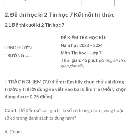
2. Đề thi học kì 2 Tin học 7 Kết nối tri thức
2.1 Đề thi cuối kì 2 Tin học 7
ĐỀ KIỂM TRA HỌC KÌ II
Năm học 2023 – 2024
UBND HUYỆN ………
Môn Tin học – Lớp 7
TRƯỜNG
…. .
Thời gian: 45 phút
(Không kể thời
gian giao đề)
I. TRẮC NGHIỆM (7,0 điểm) : Em hãy chọn chữ cái đứng
trước ý trả lời đúng và viết vào bài kiểm tra (Mỗi ý chọn
đúng được 0,25 điểm):
Câu 1
. Để đếm số các giá trị là số có trong các ô, vùng hoặc
số có trong danh sách ta dùng hàm?
A. Count.