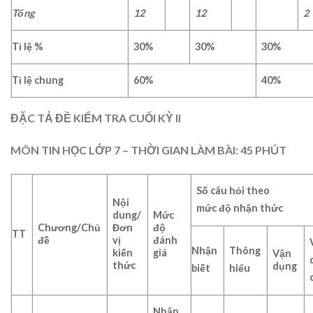
Tổng
12
12
2
Tỉ lệ %
3
0%
3
0%
30
%
Tỉ lệ chung
6
0%
4
0%
ĐẶC TẢ ĐỀ KIỂM TRA CUỐI KỲ II
MÔN TIN HỌC LỚP 7
– THỜI GIAN LÀM BÀI: 45 PHÚT
Số câu hỏi theo
Nội
mức độ nhận thức
dung/
Mức
Chương/Chủ
Đơn
độ
TT
đề
vị
đánh
Nhận
Thông
kiến
giá
Vận
thức
dụng
biết
hiểu
Nhận