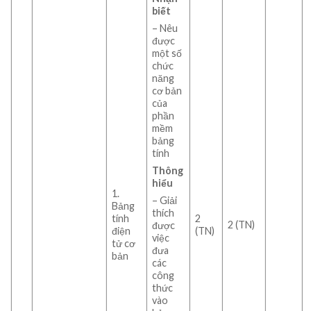
biết
– Nêu
được
một số
chức
năng
cơ bản
của
phần
mềm
bảng
tính
Thông
hiểu
1.
– Giải
Bảng
thích
tính
2
2 (TN)
được
điện
(TN)
việc
tử cơ
đưa
bản
các
công
thức
vào