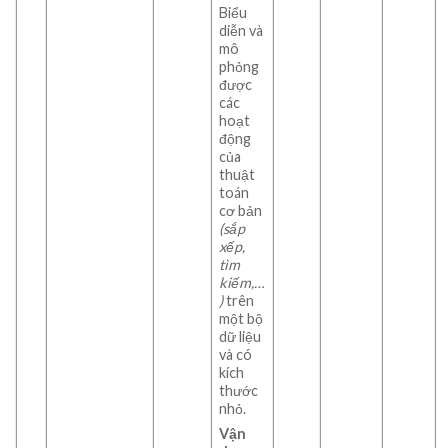
Biểu
diễn và
mô
phỏng
được
các
hoạt
động
của
thuật
toán
cơ bản
(sắp
xếp,
tìm
kiếm,…
)
trên
một bộ
dữ liệu
và có
kích
thước
nhỏ.
Vận