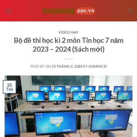
Skip
to
content
VIDEO HAY
Bộ đề thi học kì 2 môn Tin học 7 năm
2023 – 2024 (Sách mới)
POSTED ON
25 THÁNG 6, 2024
BY
ADMINCD
25
Th6