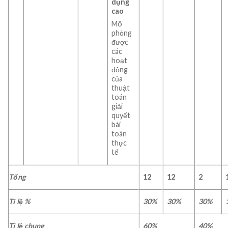
dụng
cao
Mô
phỏng
được
các
hoạt
động
của
thuật
toán
giải
quyết
bài
toán
thực
tế
Tổng
12
12
2
Tỉ lệ %
30%
30%
30%
Tỉ lệ chung
60%
40%