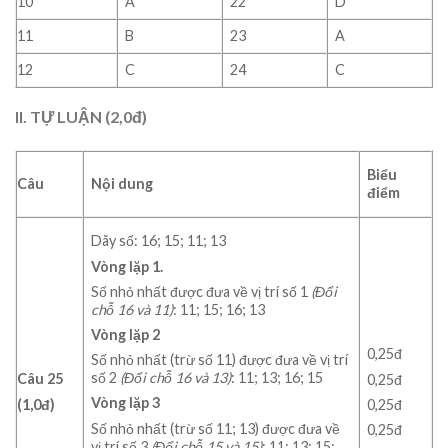
10
A
22
D
11
B
23
A
12
C
24
C
II. TỰ LUẬN (2,0đ)
Biểu
Câu
Nội dung
điểm
Dãy số: 16; 15; 11; 13
Vòng lặp 1.
Số nhỏ nhất được đưa về vị trí số 1
(Đổi
chỗ 16 và 11)
: 11; 15; 16; 13
Vòng lặp 2
0,25đ
Số nhỏ nhất (trừ số 11) được đưa về vị trí
số 2
(Đổi chỗ 16 và 13)
: 11; 13; 16; 15
Câu 25
0,25đ
Vòng lặp 3
(1,0đ)
0,25đ
Số nhỏ nhất (trừ số 11; 13) được đưa về
0,25đ
vị trí số 3
(Đổi chỗ 15 và 15)
: 11; 13; 15;