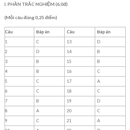
I. PHẦN TRẮC NGHIỆM (6,0đ)
(Mỗi câu đúng 0,25 điểm)
Câu
Đáp án
Câu
Đáp án
1
C
13
D
2
D
14
B
3
B
15
B
4
B
16
C
5
C
17
A
6
C
18
C
7
B
19
D
8
A
20
C
9
C
21
A