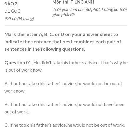
Môn thi: TIẾNG ANH
ĐẢO 2
Thời gian làm bài: 60 phút, không kể thời
ĐỀ GỐC
gian phát đề
(Đề có 04 trang)
Mark the letter A, B, C, or D on your answer sheet to
indicate the sentence that best combines each pair of
sentences in the following questions.
Question 01.
He didn’t take his father’s advice. That’s why he
is out of work now.
A. If he had taken his father’s advice, he would not be out of
work now.
B. If he had taken his father’s advice, he would not have been
out of work.
C. If he took his father’s advice, he would not be out of work.