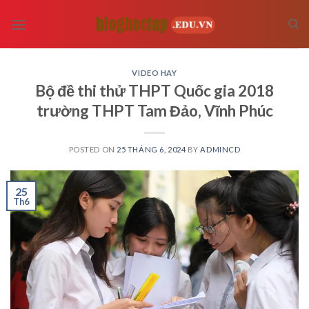
Skip
to
content
VIDEO HAY
Bộ đề thi thử THPT Quốc gia 2018
trường THPT Tam Đảo, Vĩnh Phúc
POSTED ON
25 THÁNG 6, 2024
BY
ADMINCD
25
Th6