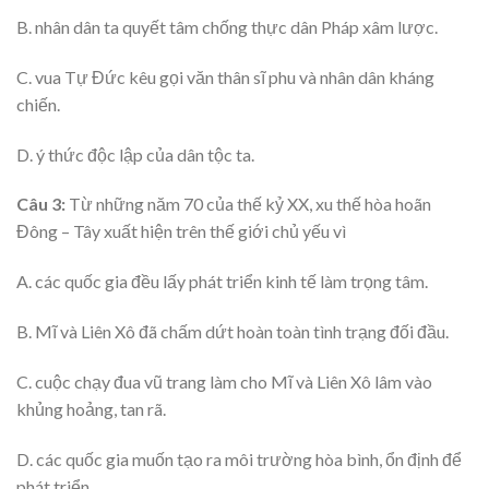
B. nhân dân ta quyết tâm chống thực dân Pháp xâm lược.
C. vua Tự Đức kêu gọi văn thân sĩ phu và nhân dân kháng
chiến.
D. ý thức độc lập của dân tộc ta.
Câu 3:
Từ những năm 70 của thế kỷ XX, xu thế hòa hoãn
Đông – Tây xuất hiện trên thế giới chủ yếu vì
A. các quốc gia đều lấy phát triển kinh tế làm trọng tâm.
B. Mĩ và Liên Xô đã chấm dứt hoàn toàn tình trạng đối đầu.
C. cuộc chạy đua vũ trang làm cho Mĩ và Liên Xô lâm vào
khủng hoảng, tan rã.
D. các quốc gia muốn tạo ra môi trường hòa bình, ổn định để
phát triển.