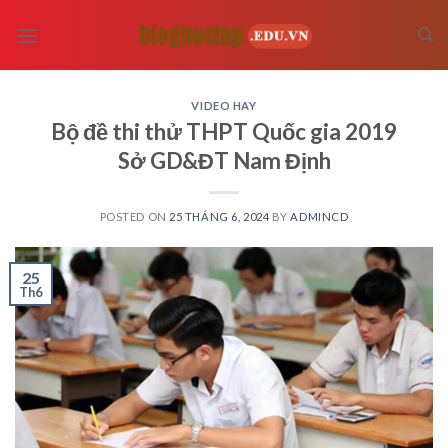
Skip
to
content
VIDEO HAY
Bộ đề thi thử THPT Quốc gia 2019
Sở GD&ĐT Nam Định
POSTED ON
25 THÁNG 6, 2024
BY
ADMINCD
25
Th6