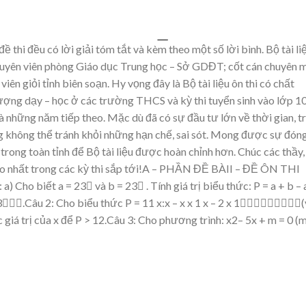
đề
thi
đề
u có l
ờ
i
gi
ả
i tóm t
ắ
t và kèm theo m
ộ
t s
ố
l
ờ
i bình.
B
ộ
tài li
huyên
viên phòng Giáo d
ụ
c Trung h
ọ
c – S
ở
GD
Đ
T; c
ố
t cán chuyên 
 viên gi
ỏ
i t
ỉ
nh biên so
ạ
n.
Hy v
ọ
ng
đ
ây là B
ộ
tài li
ệ
u ôn thi có ch
ấ
t
ượ
ng d
ạ
y – h
ọ
c
ở
cá
c tr
ườ
ng THC
S và k
ỳ
thi
tuy
ể
n sinh vào l
ớ
p 1
và
nh
ữ
ng n
ă
m ti
ế
p theo.
M
ặ
c dù
đ
ã có s
ự
đầ
u t
ư
l
ớ
n v
ề
th
ờ
i gian, tr
g không th
ể
tránh kh
ỏ
i nh
ữ
ng h
ạ
n ch
ế
, sai
sót. Mong
đượ
c s
ự
đ
ón
h
trong toàn t
ỉ
nh
để
B
ộ
tài li
ệ
u
đượ
c hoàn ch
ỉ
nh h
ơ
n.
Chúc các th
ầ
y,
o nh
ấ
t trong các k
ỳ
thi s
ắ
p t
ớ
i!A – PHẦN ĐỀ BÀII – ĐỀ ÔN THI
:
a
) Cho biết a =
23

và b =
23

. Tính giá trị biểu thức: P = a + b – 
3.Câu 2
: Cho biểu thức P =
11
x:x –
x
x
1
x – 2
x
1(
 giá trị của x để
P >
12.Câu 3
: Cho phương trình: x
2– 5x + m = 0 (m