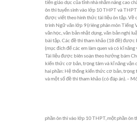
ti
ễ
n giáo
d
ụ
c c
ủ
a t
ỉ
nh nhà nh
ằ
m nâng cao ch
ôn thi tuy
ể
n sinh vào l
ớ
p 10
THPT và THPT 
đượ
c vi
ế
t theo hình th
ứ
c tài li
ệ
u ôn t
ậ
p.
V
ề
trình Ng
ữ
v
ă
n l
ớ
p 9 (
riêng phân môn Ti
ế
ng 
v
ă
n h
ọ
c,
v
ă
n b
ả
n nh
ậ
t d
ụ
ng, v
ă
n b
ả
n ngh
ị
lu
bài t
ậ
p. Các
đề
thi tham kh
ả
o (18
đề
)
đượ
c 
(m
ụ
c
đ
ích
để
các em làm quen và có k
ĩ
n
ă
ng 
Tài li
ệ
u
đượ
c biên so
ạ
n theo
h
ướ
ng bám Ch
ki
ế
n th
ứ
c c
ơ
b
ả
n, tr
ọ
ng tâm và k
ĩ
n
ă
ng v
ậ
n 
hai ph
ầ
n: H
ệ
th
ố
ng ki
ế
n th
ứ
c c
ơ
b
ả
n, tr
ọ
ng 
và m
ộ
t s
ố
đề
thi tham
kh
ả
o (có
đ
áp án).
– M
ph
ầ
n ôn thi vào l
ớ
p 10 THPT, m
ộ
t ph
ầ
n ôn t