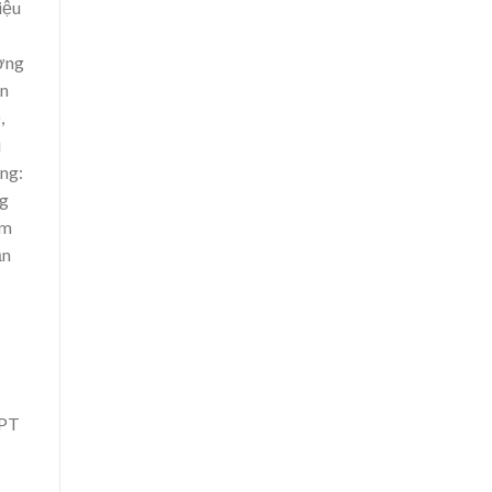
i
ệ
u
ơ
ng
n
,
i
ng:
g
m
ả
n
PT