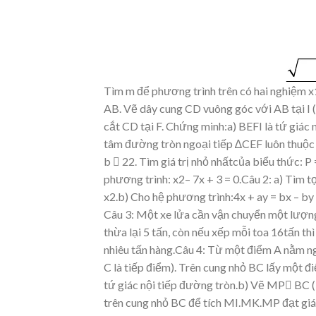
Tìm
m để
phương trình trên
có hai
nghiệm x
AB.
Vẽ dây cung
CD vuông góc
với AB tại I 
cắt CD tại F. Chứng minh:a) BEFI là tứ giác
tâm
đường
tròn
ngo
ại
tiếp
∆CEF
luôn thuộc
b

22. Tìm giá
trị nhỏ nhấtcủa biểu thức: 
phương trình: x
2– 7x + 3 = 0.Câ
u 2
:
a) T
ìm t
x2.b) Cho hệ phương trình:4x + ay
= bx – by
C
â
u
3
:
Một
xe
lửa
cần
vận
chuyển
một
lượn
thừa
lại
5
tấn,
còn
nếu
xếp
mỗi
toa
16tấn
th
nhiêu tấn hàng.C
â
u
4
:
Từ
một
điểm
A
nằm
n
C là tiếp điểm). Trên cung nhỏ BC lấy
một đ
tứ giác nội tiếp đường tròn.b) Vẽ MP
BC 
trên
cung
nhỏ
BC
để
tí
ch
MI.MK.MP
đạt giá