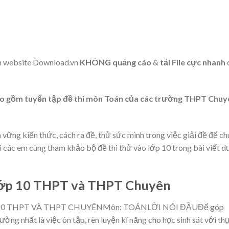
m website Download.vn
KHÔNG quảng cáo
&
tải File cực nhanh
ao gồm tuyển tập
đề thi môn Toán của các trường THPT Chuy
m vững kiến thức, cách ra đề, thử sức mình trong việc giải đề để c
ời các em cùng tham khảo bộ đề thi thử vào lớp 10 trong bài viết d
 lớp 10 THPT và THPT Chuyên
10 THPT VÀ THPT CHUYÊNMôn: TOÁNLỜI NÓI ĐẦUĐể
góp
ườ
ng nh
ấ
t
là vi
ệ
c ôn t
ậ
p, rèn luy
ệ
n k
ĩ
n
ă
ng cho h
ọ
c sinh sát v
ớ
i th