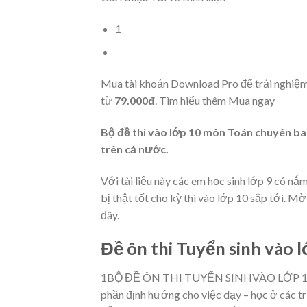
1
Mua tài khoản Download Pro để trải nghiệ
từ
79.000đ
.
Tìm hiểu thêm
Mua ngay
Bộ đề thi vào lớp 10 môn Toán chuyên b
trên cả nước.
Với tài liệu này các em học sinh lớp 9 có nắ
bị thật tốt cho kỳ thi vào lớp 10 sắp tới. M
đây.
Đề ôn thi Tuyển sinh vào
1BỘ ĐỀ ÔN THI TUYỂN SINHVÀO LỚP 
ph
ầ
n
đị
nh h
ướ
ng cho vi
ệ
c d
ạ
y – h
ọ
c
ở
các tr