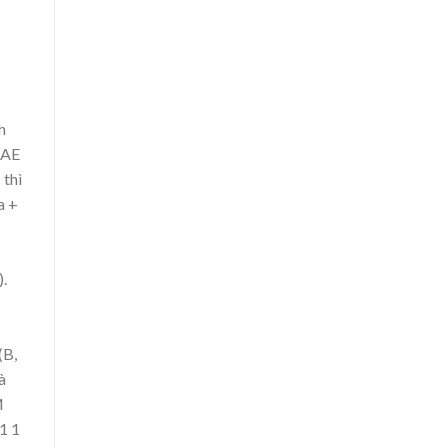
h
, AE
C
thì
a +
).
(B,
à
M
1
1