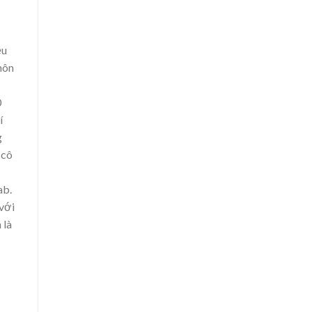
ệ
u
môn
0
í
g
 cô
ab.
với
 là