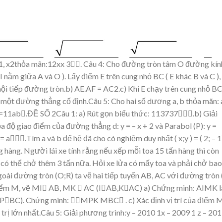
1, x2thỏa
mãn:12xx
3

.
Câ
u 4
: Cho đường
tròn tâm O
đường kín
(I
nằm
giữa A và O ). Lấy điểm E trên cung nhỏ BC
( E khác B
và C )
 nội tiếp đường tròn.b) AE.AF = AC2.c)
Khi
E
chạy
trên
cung
nhỏ
B
 một đường thẳng cố định.Câ
u 5
: Cho hai số dương
a, b thỏa mãn: 
P =11ab.ĐỀ SỐ 2Câu 1
: a) Rút gọn biểu thức:
1137
37.b)
Giải
ọa đ
ộ gi
ao
điể
m củ
a đư
ờng
thẳ
ng
d: y
= – x
+ 2 v
à P
arabol
(P): y =
= a.Tìm a và b để hệ đã cho có nghi
ệm
duy nhất ( x;y ) = ( 2; – 1
g
hàng.
Người lái
xe
tính
rằng
nếu
xếp
mỗi
toa
15
tấn
hàng
thì
còn
ì
có
thể
chở
thêm
3
tấn
nữa.
Hỏi
xe
lửa
có
mấy
toa
và
phả
i
chở
bao
goài
đường
tròn
(O;R)
ta
vẽ
hai
tiếp
tuyến
AB, AC với đường tròn 
iểm
M, vẽ MI
AB, MK

AC (I

AB,K

AC)
a) Chứng minh: AIMK l
(P

BC). Chứng minh:
MPK
MBC

.
c)
Xác
định
vị
trí
của
điểm
 trị lớn nhất.
Câu 5
: Giải phương trình:
y
– 2010
1x – 2009
1
z –
201