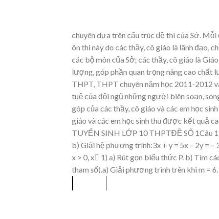
chuyên d
ự
a trên c
ấ
u trúc
đề
thi c
ủ
a S
ở
. M
ỗ
i
ôn thi này do các th
ầ
y, cô gi
áo là lãnh
đạ
o, c
các
b
ộ
môn c
ủ
a S
ở
; các th
ầ
y, cô giáo là Giáo
l
ượ
ng, góp ph
ầ
n quan
tr
ọ
ng nâng cao ch
ấ
t l
THPT, THPT chuyên n
ă
m h
ọ
c 2011-2012 
tu
ệ
c
ủ
a
độ
i ng
ũ
nh
ữ
ng ng
ườ
i biên so
ạ
n, son
góp c
ủ
a các th
ầ
y, cô giáo và các em h
ọ
c sin
giáo và các em h
ọ
c sinh thu
đượ
c k
ế
t qu
ả
ca
TUYỂN SINH LỚP 10 THPTĐỀ SỐ 1Câu 1
b) Giải hệ phương trình:3x + y
= 5x –
2y
= – 
x > 0, x
1)
a)
Rút gọn biểu thức P.
b)
Tìm các
tham số).a) Giải phương trình trên khi m = 6.