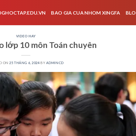
OGHOCTAP.EDU.VN
BAO GIA CUA NHOM XINGFA
BLO
VIDEO HAY
ào lớp 10 môn Toán chuyên
D ON
25 THÁNG 6, 2024
BY
ADMINCD