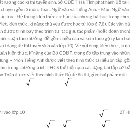
ấ
t l
ượ
ng các kì thi tuy
ể
n sinh,
S
ở
GD
Đ
T Hà T
ĩ
nh phát hành B
ộ
tài l
chuyên g
ồ
m 3 môn: Toán, Ng
ữ
v
ă
n và Ti
ế
ng Anh.
– Môn Ng
ữ
v
ă
n
c
ấ
u trúc: H
ệ
th
ố
ng ki
ế
n th
ứ
c c
ơ
b
ả
n c
ủ
a nh
ữ
ng bài h
ọ
c
trong ch
ư
Vi
ệ
t, ki
ế
n
th
ứ
c, k
ĩ
n
ă
ng ch
ủ
y
ế
u
đượ
c h
ọ
c t
ừ
l
ớ
p 6,7,8). Các v
ă
n b
ả
ậ
n
đượ
c
trình bày theo trình t
ự
:
tác gi
ả
, tác ph
ẩ
m (ho
ặ
c
đ
o
ạ
n trích)
biên so
ạ
n theo h
ướ
ng:
đề
g
ồ
m nhi
ề
u câu và kèm theo g
ợ
i ý
làm bà
v
ớ
i d
ạ
ng
đề
thi
tuy
ể
n sinh vào l
ớ
p 10)
.
V
ề
n
ộ
i dung ki
ế
n th
ứ
c, k
ĩ
n
ă
u
ẩ
n ki
ế
n th
ứ
c, k
ĩ
n
ă
ng c
ủ
a B
ộ
GD
Đ
T, trong
đ
ó t
ậ
p
trung vào nh
ữ
n
d
ụ
ng.
– Môn Ti
ế
ng Anh
đượ
c vi
ế
t theo hình th
ứ
c tài li
ệ
u ôn t
ậ
p, g
ồ
tâm trong ch
ươ
ng trình
THCS th
ể
hi
ệ
n qua các d
ạ
ng bài t
ậ
p c
ơ
b
ôn Toán
đượ
c vi
ế
t theo hình th
ứ
c B
ộ
đề
ôn thi, g
ồ
m hai
ph
ầ
n: m
ộ
t
hi vào l
ớ
p 10
2TH