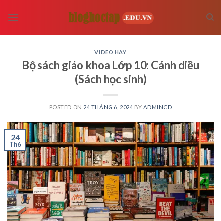
Skip
to
content
VIDEO HAY
Bộ sách giáo khoa Lớp 10: Cánh diều
(Sách học sinh)
POSTED ON
24 THÁNG 6, 2024
BY
ADMINCD
24
Th6