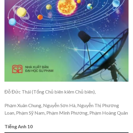
Đỗ Đức Thái (Tổng Chủ biên kiêm Chủ biên),
Phạm Xuân Chung, Nguyễn Sơn Hà, Nguyễn Thị Phương
Loan, Phạm Sỹ Nam, Phạm Minh Phương, Phạm Hoàng Quân
Tiếng Anh 10