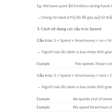
Eg. We have spent $69 million raising funds f
→Chúng tôi dành 69 tỷ đô để gây quỹ từ thi
3. Cách sử dụng các cấu trúc Spend
Cấu trúc:
S + Spend + time/money + on + N
→ Người nào đó dành ra bao nhiêu thời gian,
Example
Ken spends 3 hours o
Cấu trúc:
S + Spend + time/money + (on) +
→ Người nào đó dành ra bao nhiêu thời gian,
Example
Jim spends a lot of money
Example
We spend three hours c