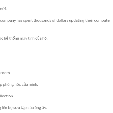
mới.
company has spent thousands of dollars updating their computer
ác hệ thống máy tính của họ.
ssroom.
ẹp phòng học của mình.
llection.
 lên bộ sưu tập của ông ấy.