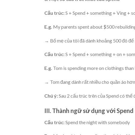
Cấu trúc:
S + Spend + something + Ving + 
E.g.
My parents spent about $500 rebuilding
→ Bố mẹ của tôi đã dành khoảng 500 đô để s
Cấu trúc:
S + Spend + something + on + so
E.g.
Tom is spending more on clothings than 
→ Tom đang dành rất nhiều cho quần áo hơn
Chú ý:
Sau 2 cấu trúc trên của Spend có thể 
III. Thành ngữ sử dụng với Spend
Cấu trúc:
Spend the night with somebody