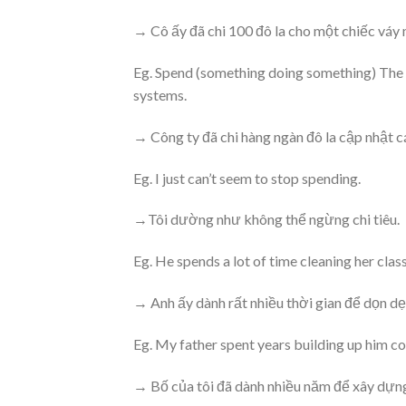
→ Cô ấy đã chi 100 đô la cho một chiếc váy 
Eg. Spend (something doing something) The 
systems.
→ Công ty đã chi hàng ngàn đô la cập nhật c
Eg. I just can’t seem to stop spending.
→Tôi dường như không thể ngừng chi tiêu.
Eg. He spends a lot of time cleaning her cla
→ Anh ấy dành rất nhiều thời gian để dọn d
Eg. My father spent years building up him co
→ Bố của tôi đã dành nhiều năm để xây dựng