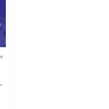
ng
ua