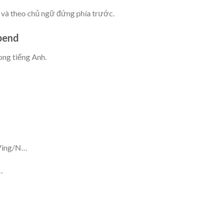
 và theo chủ ngữ đứng phía trước.
Spend
ong tiếng Anh.
 Ving/N…
…