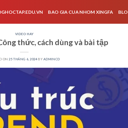
OGHOCTAP.EDU.VN
BAO GIA CUA NHOM XINGFA
BLO
VIDEO HAY
Công thức, cách dùng và bài tập
D ON
25 THÁNG 6, 2024
BY
ADMINCD