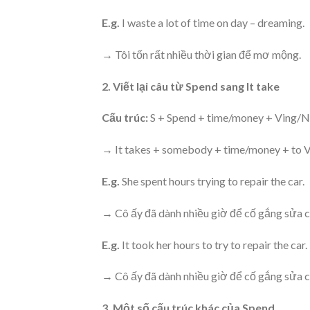
E.g.
I waste a lot of time on day – dreaming.
→ Tôi tốn rất nhiều thời gian để mơ mộng.
2. Viết lại câu từ Spend sang It take
Cấu trúc:
S + Spend + time/money + Ving/
→ It takes + somebody + time/money + to 
E.g.
She spent hours trying to repair the car.
→ Cô ấy đã dành nhiều giờ để cố gắng sửa c
E.g.
It took her hours to try to repair the car.
→ Cô ấy đã dành nhiều giờ để cố gắng sửa c
3. Một số cấu trúc khác của Spend