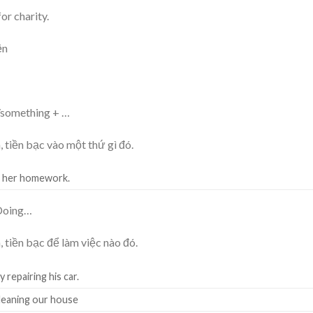
or charity.
ện
/something + …
 tiền bạc vào một thứ gì đó.
n her homework.
 Doing…
 tiền bạc để làm việc nào đó.
 repairing his car.
leaning our house