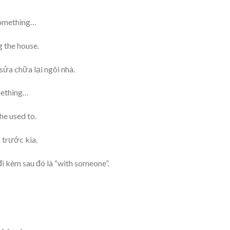
something…
 the house.
ửa chữa lại ngôi nhà.
mething…
he used to.
 trước kia.
đi kèm sau đó là “with someone”.