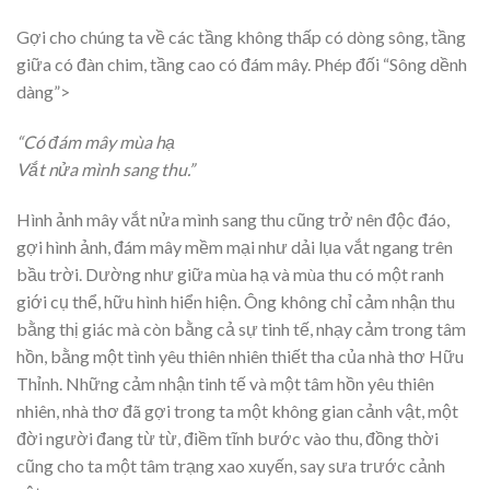
Gợi cho chúng ta về các tầng không thấp có dòng sông, tầng
giữa có đàn chim, tầng cao có đám mây. Phép đối “Sông dềnh
dàng”>
“Có đám mây mùa hạ
Vắt nửa mình sang thu.”
Hình ảnh mây vắt nửa mình sang thu cũng trở nên độc đáo,
gợi hình ảnh, đám mây mềm mại như dải lụa vắt ngang trên
bầu trời. Dường như giữa mùa hạ và mùa thu có một ranh
giới cụ thể, hữu hình hiển hiện. Ông không chỉ cảm nhận thu
bằng thị giác mà còn bằng cả sự tinh tế, nhạy cảm trong tâm
hồn, bằng một tình yêu thiên nhiên thiết tha của nhà thơ Hữu
Thỉnh. Những cảm nhận tinh tế và một tâm hồn yêu thiên
nhiên, nhà thơ đã gợi trong ta một không gian cảnh vật, một
đời người đang từ từ, điềm tĩnh bước vào thu, đồng thời
cũng cho ta một tâm trạng xao xuyến, say sưa trước cảnh