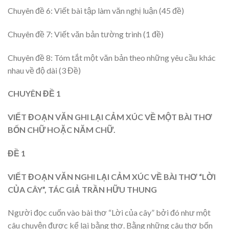
Chuyên đề 6: Viết bài tập làm văn nghị luận (45 đề)
Chuyên đề 7: Viết văn bản tường trình (1 đề)
Chuyên đề 8: Tóm tắt một văn bản theo những yêu cầu khác
nhau về độ dài (3 Đề)
CHUYÊN ĐỀ 1
VIẾT ĐOẠN VĂN GHI LẠI CẢM XÚC VỀ MỘT BÀI THƠ
BỐN CHỮ HOẶC NĂM CHỮ.
ĐỀ 1
VIẾT ĐOẠN VĂN NGHI LẠI CẢM XÚC VỀ BÀI THƠ “LỜI
CỦA CÂY”, TÁC GIẢ TRẦN HỮU THUNG
Người đọc cuốn vào bài thơ “Lời của cây” bởi đó như một
câu chuyện được kể lại bằng thơ. Bằng những câu thơ bốn