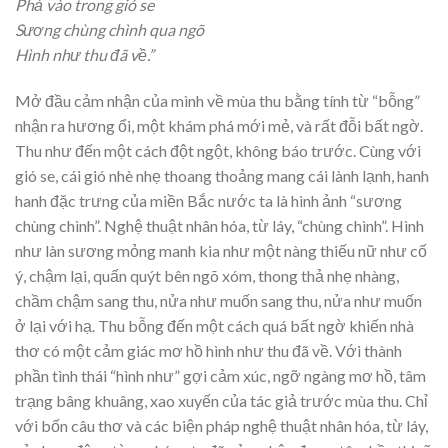
Phả vào trong gió se
Sương chùng chình qua ngõ
Hình như thu đã về.”
Mở đầu cảm nhận của mình về mùa thu bằng tính từ “bỗng”
nhận ra hương ổi, một khám phá mới mẻ, và rất đỗi bất ngờ.
Thu như đến một cách đột ngột, không báo trước. Cùng với
gió se, cái gió nhè nhẹ thoang thoảng mang cái lành lạnh, hanh
hanh đặc trưng của miền Bắc nước ta là hình ảnh “sương
chùng chình”. Nghệ thuật nhân hóa, từ láy, “chùng chình”. Hình
như làn sương mỏng manh kia như một nàng thiếu nữ như cố
ý, chậm lại, quấn quýt bên ngõ xóm, thong thả nhẹ nhàng,
chầm chậm sang thu, nửa như muốn sang thu, nửa như muốn
ở lại với hạ. Thu bỗng đến một cách quá bất ngờ khiến nhà
thơ có một cảm giác mơ hồ hình như thu đã về. Với thành
phần tình thái “hình như” gợi cảm xúc, ngỡ ngàng mơ hồ, tâm
trạng bâng khuâng, xao xuyến của tác giả trước mùa thu. Chỉ
với bốn câu thơ và các biện pháp nghệ thuật nhân hóa, từ láy,