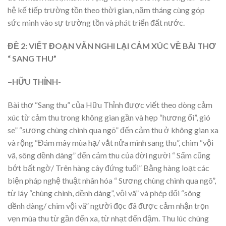
hệ kế tiếp trường tồn theo thời gian, năm tháng cùng góp
sức mình vào sự trường tồn và phát triển đất nước.
ĐỀ 2: VIẾT ĐOẠN VĂN NGHI LẠI CẢM XÚC VỀ BÀI THƠ
“ SANG THU”
–HỮU THỈNH-
Bài thơ “Sang thu” của Hữu Thỉnh được viết theo dòng cảm
xúc từ cảm thu trong không gian gần và hẹp “hương ổi”, gió
se” “sương chùng chình qua ngõ” đến cảm thu ở không gian xa
và rộng “Đám mây mùa hạ/ vắt nửa mình sang thu”, chim “vội
vã, sông dềnh dàng” đến cảm thu của đời người “ Sấm cũng
bớt bất ngờ/ Trên hàng cây đứng tuổi” Bằng hàng loạt các
biện pháp nghệ thuật nhân hóa “ Sương chùng chình qua ngõ”,
từ láy “chùng chình, dềnh dàng”, vội vã” và phép đối “sông
dềnh dàng/ chim vội vã” người đọc đã được cảm nhận trọn
vẹn mùa thu từ gần đến xa, từ nhạt đến đậm. Thu lúc chùng