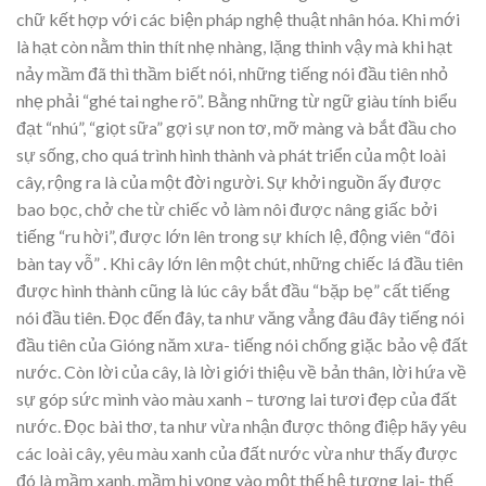
chữ kết hợp với các biện pháp nghệ thuật nhân hóa. Khi mới
là hạt còn nằm thin thít nhẹ nhàng, lặng thinh vậy mà khi hạt
nảy mầm đã thì thầm biết nói, những tiếng nói đầu tiên nhỏ
nhẹ phải “ghé tai nghe rõ”. Bằng những từ ngữ giàu tính biểu
đạt “nhú”, “giọt sữa” gợi sự non tơ, mỡ màng và bắt đầu cho
sự sống, cho quá trình hình thành và phát triển của một loài
cây, rộng ra là của một đời người. Sự khởi nguồn ấy được
bao bọc, chở che từ chiếc vỏ làm nôi được nâng giấc bởi
tiếng “ru hời”, được lớn lên trong sự khích lệ, động viên “đôi
bàn tay vỗ” . Khi cây lớn lên một chút, những chiếc lá đầu tiên
được hình thành cũng là lúc cây bắt đầu “bặp bẹ” cất tiếng
nói đầu tiên. Đọc đến đây, ta như văng vẳng đâu đây tiếng nói
đầu tiên của Gióng năm xưa- tiếng nói chống giặc bảo vệ đất
nước. Còn lời của cây, là lời giới thiệu về bản thân, lời hứa về
sự góp sức mình vào màu xanh – tương lai tươi đẹp của đất
nước. Đọc bài thơ, ta như vừa nhận được thông điệp hãy yêu
các loài cây, yêu màu xanh của đất nước vừa như thấy được
đó là mầm xanh, mầm hi vọng vào một thế hệ tương lai- thế