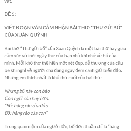
vật.
ĐỀ 5:
VIẾT ĐOẠN VĂN CẢM NHẬN BÀI THƠ: “THƯ GỬI BỐ”
CỦA XUÂN QUỲNH
Bài thơ “Thư gửi bố” của Xuân Quỳnh là một bài thơ hay giàu
cảm xúc với nét ngầy thơ của bạn nhỏ khi nhớ về bố của
mình. Mỗi khổ thơ thể hiện một nét đẹp, dễ thương của cậu
bé khi nghĩ về người cha đang ngày đêm canh giữ biển đảo.
Nhưng em thích nhất là khổ thơ cuối của bài thơ:
Nhưng bố này con bảo
Con nghĩ còn hay hơn:
“Bố: hàng rào của đảo
Bố: hàng rào của con”
Trong quan niệm của người lớn, bố đơn thuần chỉ là “hàng