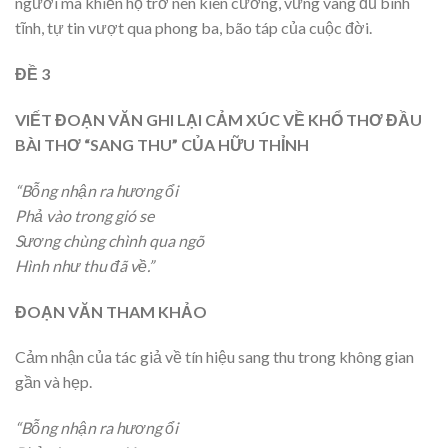
người mà khiến họ trở nên kiên cường, vững vàng đủ bình
tĩnh, tự tin vượt qua phong ba, bão táp của cuộc đời.
ĐỀ 3
VIẾT ĐOẠN VĂN GHI LẠI CẢM XÚC VỀ KHỔ THƠ ĐẦU
BÀI THƠ “SANG THU” CỦA HỮU THỈNH
“Bỗng nhận ra hương ổi
Phả vào trong gió se
Sương chùng chình qua ngõ
Hình như thu đã về.”
ĐOẠN VĂN THAM KHẢO
Cảm nhận của tác giả về tín hiệu sang thu trong không gian
gần và hẹp.
“Bỗng nhận ra hương ổi