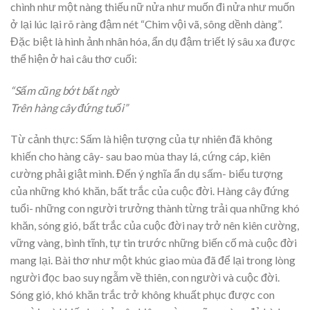
chình như một nàng thiếu nữ nửa như muốn đi nửa như muốn
ở lại lúc lại rõ ràng đậm nét “Chim vội vã, sông dềnh dàng”.
Đặc biệt là hình ảnh nhân hóa, ẩn dụ đậm triết lý sâu xa được
thể hiện ở hai câu thơ cuối:
“Sấm cũng bớt bất ngờ
Trên hàng cây đứng tuổi”
Từ cảnh thực: Sấm là hiện tượng của tự nhiên đã không
khiến cho hàng cây- sau bao mùa thay lá, cứng cáp, kiên
cường phải giật mình. Đến ý nghĩa ẩn dụ sấm- biểu tượng
của những khó khăn, bất trắc của cuộc đời. Hàng cây đứng
tuổi- những con người trưởng thành từng trải qua những khó
khăn, sóng gió, bất trắc của cuộc đời nay trở nên kiên cường,
vững vàng, bình tĩnh, tự tin trước những biến cố mà cuộc đời
mang lại. Bài thơ như một khúc giao mùa đã để lại trong lòng
người đọc bao suy ngẫm về thiên, con người và cuộc đời.
Sóng gió, khó khăn trắc trở không khuất phục được con