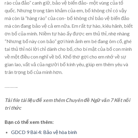
rào của đảo” canh giữ, bảo vệ biển đảo- một vùng của tổ
quốc. Nhưng trong tâm khảm của em, bố không chỉ có vậy
mà còn là “hàng rào” của con- bố không chỉ bảo vệ biển đảo
mà còn đang bảo vệ cả em nữa. Em rất tự hào, kiêu hãnh, biết
ơn bố của mình. Niềm tự hào ấy được em thủ thỉ, nhẹ nhàng
“Nhưng bố này con bảo” gợi hình ảnh em bé đang ôm cổ, ghé
tai thủ thỉ nói lời chỉ dành cho bố, cho bí mật của bố con mình
về một điều con nghĩ về bố. Khổ thơ gợi cho em nhớ về sự
gian lao, vất vả của người bố kính yêu, giúp em thêm yêu và
trân trọng bố của mình hơn.
………..
Tải file tài liệu để xem thêm Chuyên đề Ngữ văn 7 Kết nối
tri thức
Bạn có thể xem thêm:
GDCD 9 Bài 4: Bảo vệ hòa bình