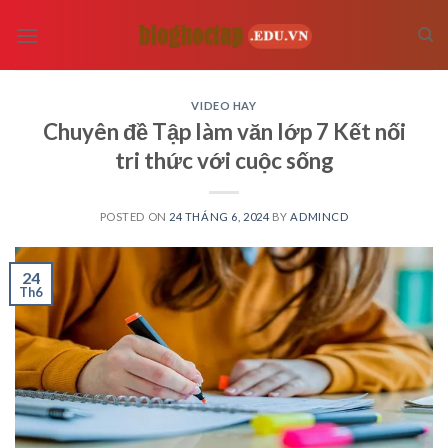
Skip
to
content
VIDEO HAY
Chuyên đề Tập làm văn lớp 7 Kết nối
tri thức với cuộc sống
POSTED ON
24 THÁNG 6, 2024
BY
ADMINCD
24
Th6