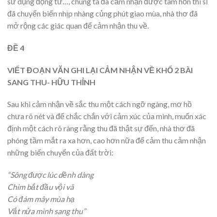
sử dụng động từ…, chúng ta đã cảm nhận được tâm hồn thi sĩ
đã chuyển biến nhịp nhàng củng phút giao mùa, nhà thơ đã
mở rộng các giác quan để cảm nhận thu về.
ĐỀ 4
VIẾT ĐOẠN VĂN GHI LẠI CẢM NHẬN VỀ KHỔ 2 BÀI
SANG THU- HỮU THỈNH
Sau khi cảm nhận về sắc thu một cách ngỡ ngàng, mơ hồ
chưa rõ nét và để chắc chắn với cảm xúc của mình, muốn xác
định một cách rõ ràng rằng thu đã thật sự đến, nhà thơ đã
phóng tầm mắt ra xa hơn, cao hơn nữa để cảm thu cảm nhận
những biến chuyển của đất trời:
“Sông được lúc dềnh dàng
Chim bắt đầu vội vã
Có đám mây mùa hạ
Vắt nửa mình sang thu”