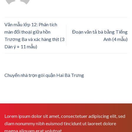
Văn mẫu lớp 12: Phân tích
màn đối thoại giữa hồn
Đoạn văn tả bà bằng Tiếng
Trương Ba và xác hàng thịt (3
Anh (4 mẫu)
Dàn ý + 11 mẫu)
Chuyển nhà trọn gói quận Hai Bà Trưng
Lorem ipsum dolor sit amet, consectetuer adipiscing elit, sed
diam nonummy nibh euismod tincidunt ut laoreet dolore
magna aliquam erat volutpat.